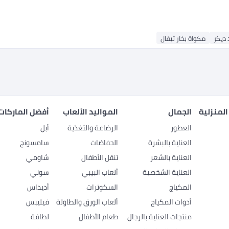
 ديكر
مكواة بخار تيفال
المنزلية
الجمال
المواليد الألعاب
أفضل الماركات
العطور
الرضاعة والتغذية
أبل
العناية بالبشرة
الحفاضات
سامسونج
العناية بالشعر
تنقل الأطفال
شاومي
العناية الشخصية
ألعاب البيبي
سوني
المكياج
السكوترات
أديداس
أدوات المكياج
ألعاب الورق والطاولة
فيليبس
منتجات العناية بالرجال
طعام الأطفال
لطافة