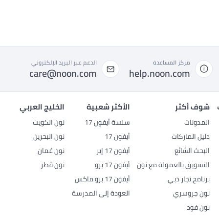
مركز المساعدة
الدعم عبر البريد الإلكتروني
care@noon.com
help.noon.com
شوف أكثر
الأكثر شعبية
الخليج العربي
المدونات
سلسة أيفون 17
نون الكويت
دليل الماركات
أيفون 17
نون البحرين
البحث الشائع
أيفون 17 إير
نون عُمان
التسويق بالعمولة مع نون
أيفون 17 برو
نون قطر
برنامج تجار دبي
أيفون 17 برو ماكس
نون جروسري
العودة إلى المدرسة
نون فود