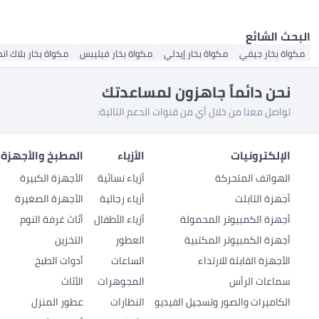
البحث الشائع
مكواة بخار جيفي
مكواة بخار إيدلي
مكواة بخار فيليبس
مكواة بخار بلاك اند
نحن دائماً جاهزون لمساعدتك
تواصل معنا من خلال أي من قنوات الدعم التالية:
الإلكترونيات
الأزياء
المطبخ والأجهزة 
الهواتف المتحركة
أزياء نسائية
الأجهزة الكبيرة
أجهزة التابلت
أزياء رجالية
الأجهزة الصغيرة
أجهزة الكمبيوتر المحمولة
أزياء الأطفال
أثاث غرفة النوم
أجهزة الكمبيوتر المكتبية
العطور
التخزين
الأجهزة القابلة للارتداء
الساعات
أدوات الطبخ
سماعات الرأس
المجوهرات
الأثاث
الكاميرات والصور وتسجيل الفيديو
النظارات
عطور المنزل