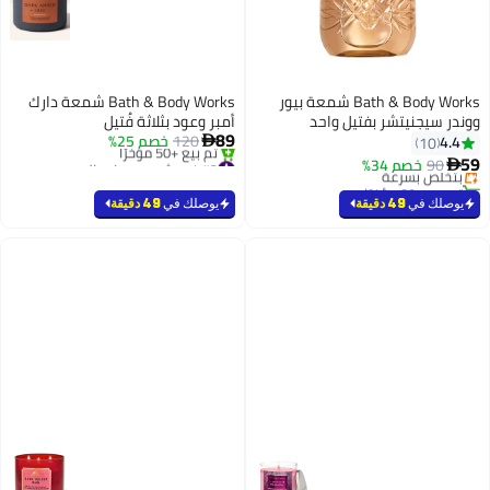
Bath & Body Works شمعة بيور
Bath & Body Works شمعة دارك
ووندر سيجنيتشر بفتيل واحد
أمبر وعود بثلاثة فُتيل
89
120
خصم 25%
4.4

10
#3 في شموع ديكور البيت
59
90
خصم 34%
بتخلّص بسرعة

بتخلّص بسرعة
تم بيع +80 مؤخرًا
تم بيع +50 مؤخرًا
بتخلّص بسرعة
يوصلك في
49 دقيقة
يوصلك في
49 دقيقة
#3 في شموع ديكور البيت