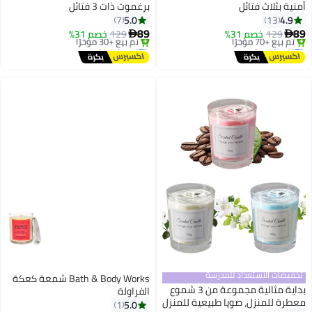
أمنية بثلاث فتائل
برغموت ذات 3 فتائل
5.0
4.9
7
13
89
89
129
خصم 31%
129
خصم 31%


توصيل مجاني
توصيل مجاني
باقي 1 وحدات في المخزون
باقي 1 وحدات في المخزون
تم بيع +70 مؤخرًا
تم بيع +30 مؤخرًا
توصيل مجاني
توصيل مجاني
تخفيضات الاستعداد للمدرسة
Bath & Body Works شمعة كعكة
بداية مثالية مجموعة من 3 شموع
الفراولة
معطرة للمنزل، صويا طبيعية للمنزل
5.0
1
#21 في شموع ديكور البيت