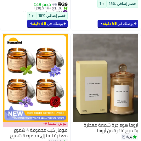
#37 في شموع ديكور البيت
الاحتراق - 42 ساعة | مجموعة
39
76
خصم 48%

خصم إضافي %15
+ 1
أومبري | مثالية للهدايا، ديكور
#33 في شموع ديكور البيت
أقل سعر في 30 يوم
المنزل، الحفلات وعطر الغرف | مثالية
خصم إضافي %15
+ 1
تم بيع +10 مؤخرًا
لديكور غرفة المعيشة والمكتب
#33 في شموع ديكور البيت
يوصلك في
49 دقيقة
يوصلك في
49 دقيقة
عرض الميجا 📣
اروما هوم جرة شمعة معطرة
هومار كيت مجموعة 4 شموع
بشموع فاخرة من أروما
معطرة للمنزل، مجموعة شموع
ناتشورالزوعاء مع غطاء بتصميم
4.4
5
#26 في شموع ديكور البيت