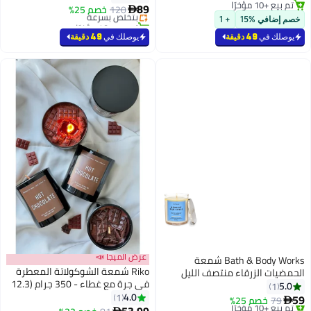
تم بيع +10 مؤخرًا
رائحة برتقالية | لون برتقالي | مثالية
89
120
بتخلّص بسرعة
خصم 25%

تم بيع +10 مؤخرًا
للهدايا، ديكور المنزل، الحفلات وعطر
تم بيع +40 مؤخرًا
خصم إضافي %15
+ 1
الغرف | مثالية لديكور غرفة
بتخلّص بسرعة
يوصلك في
49 دقيقة
يوصلك في
49 دقيقة
المعيشة والمكتب
عرض الميجا 📣
Bath & Body Works شمعة
Riko شمعة الشوكولاتة المعطرة
الحمضيات الزرقاء منتصف الليل
في جرة مع غطاء - 350 جرام (12.3
5.0
1
أونصة) | 100% شمع الصويا | عطر
4.0
1
59
79
خصم 25%

الفانيليا بالكراميل | لون بني | مثالية
53.99
#22 في شموع ديكور البيت
