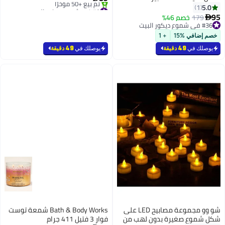
#9 في شموع ديكور البيت
5.0
1
بتخلّص بسرعة
95
179
خصم 46%

تم بيع +50 مؤخرًا
#36 في شموع ديكور البيت
#9 في شموع ديكور البيت
#36 في شموع ديكور البيت
خصم إضافي %15
+ 1
يوصلك في
49 دقيقة
يوصلك في
49 دقيقة
شو وو مجموعة مصابيح LED على
Bath & Body Works شمعة توست
شكل شموع صغيرة بدون لهب من
فوار 3 فتيل 411 جرام