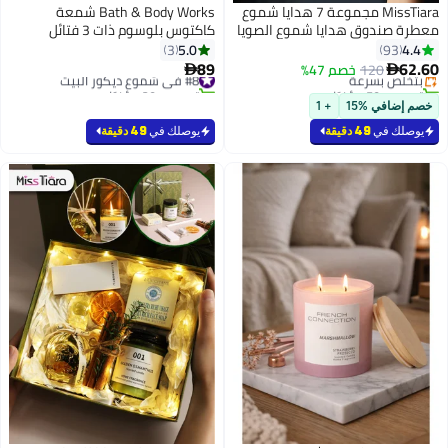
MissTiara مجموعة 7 هدايا شموع
Bath & Body Works شمعة
معطرة صندوق هدايا شموع الصويا
كاكتوس بلوسوم ذات 3 فتائل
#15 في شموع ديكور البيت
مجموعة شموع معطرة لعيد الحب،
5.0
4.4
3
93
أقل سعر في 30 يوم
هدية عيد ميلاد، زفاف، تذكار حفلة،
89
62.60
120
بتخلّص بسرعة
خصم 47%
#8 في شموع ديكور البيت


حمام، يوجا فريزيا
تم بيع +50 مؤخرًا
تم بيع +20 مؤخرًا
#15 في شموع ديكور البيت
#8 في شموع ديكور البيت
خصم إضافي %15
+ 1
يوصلك في
49 دقيقة
يوصلك في
49 دقيقة