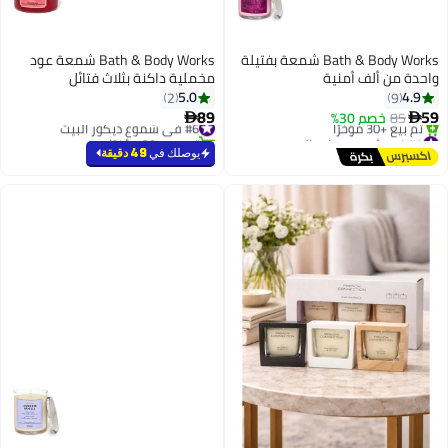
Bath & Body Works شمعة بفتيلة
Bath & Body Works شمعة عود
واحدة من ألف أمنية
مخملية داكنة بثلاث فتائل
5.0
4.9
2
9
89
59
85
خصم 30%
#6 في شموع ديكور البيت


#4 في شموع ديكور البيت
تم بيع +20 مؤخرًا
توصيل مجاني
#6 في شموع ديكور البيت
يوصلك في
49 دقيقة
تم بيع +30 مؤخرًا
#4 في شموع ديكور البيت