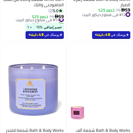
الصبار
الماهوجني والتك
59
79
خصم 25%
5.0
2

#12 في شموع ديكور البيت
59
#13 في شموع ديكور البيت
79
خصم 25%

#12 في شموع ديكور البيت
تم بيع +10 مؤخرًا
#13 في شموع ديكور البيت
خصم إضافي %15
+ 1
يوصلك في
49 دقيقة
يوصلك في
49 دقيقة
Bath & Body Works شمعة ألف
Bath & Body Works شمعة لافندر