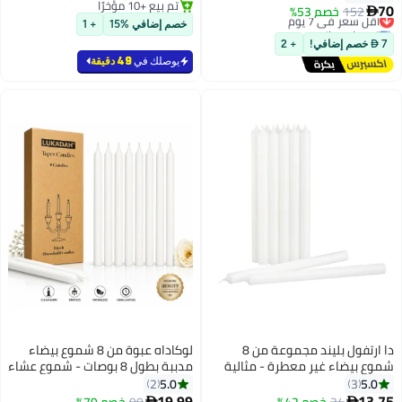
تم بيع +10 مؤخرًا
والزهور
القهوة | لون أبيض | مثالية للهدايا،
70
152
أقل سعر في 7 يوم
خصم 53%

تم بيع +10 مؤخرًا
ديكور المنزل، الحفلات وتعطير
توصيل مجاني
خصم إضافي %15
+ 1
أقل سعر في 7 يوم
الغرف | مثالية لغرفة المعيشة
7  خصم إضافي!
+ 2
وديكور المكتب
يوصلك في
49 دقيقة
دا ارتفول بليند مجموعة من 8
لوكاداه عبوة من 8 شموع بيضاء
شموع بيضاء غير معطرة - مثالية
مدببة بطول 8 بوصات - شموع عشاء
لحفلات الزفاف والحفلات والعشاء
منزلية غير معطرة لا تسيل، شموع
5.0
5.0
2
3
وديكور المنزل
زينة طويلة الاحتراق بدون دخان
19.99
13.75

