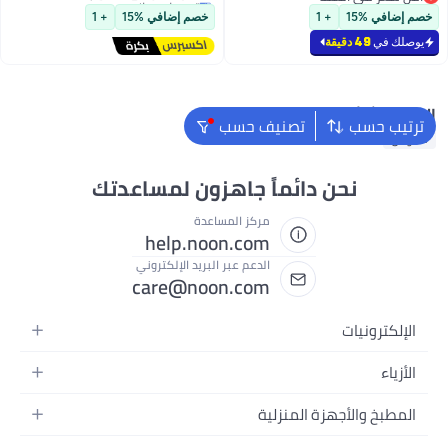
أقل سعر في السنة
أقل سعر في 30 يوم
الحفلات وعطر الغرف | مثالية لديكور
ديكور المنزل، الحفلات وعطر الغرف |
خصم إضافي %15
+ 1
خصم إضافي %15
+ 1
غرفة المعيشة والمكتب
مثالية لديكور غرفة المعيشة
يوصلك في
49 دقيقة
والمكتب
البحث الشائع
ترتيب حسب
تصنيف حسب
فانوس
نحن دائماً جاهزون لمساعدتك
مركز المساعدة
help.noon.com
الدعم عبر البريد الإلكتروني
care@noon.com
الإلكترونيات
الهواتف المتحركة
الأزياء
أجهزة التابلت
أزياء نسائية
المطبخ والأجهزة المنزلية
أجهزة الكمبيوتر المحمولة
أزياء رجالية