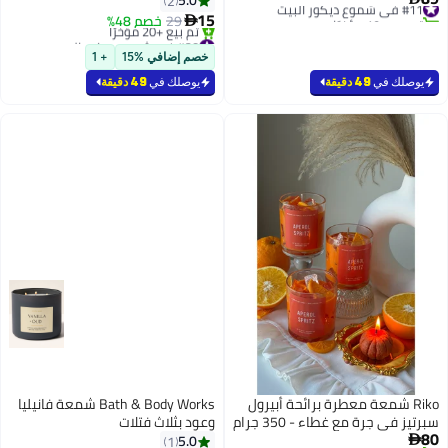
5.0
2
تم بيع +10 مؤخرًا
15
29
خصم 48%

#11 في شموع ديكور البيت
#38 في شموع ديكور البيت
أقل سعر في السنة
خصم إضافي %15
+ 1
تم بيع +20 مؤخرًا
#38 في شموع ديكور البيت
يوصلك في
49 دقيقة
يوصلك في
49 دقيقة
Riko شمعة معطرة برائحة أبيرول
Bath & Body Works شمعة فانيليا
سبرتيز في جرة مع غطاء - 350 جرام
وعود بثلاث فتلات
80
(12.3 أونصة) | شمع صويا 100% |
5.0
1
