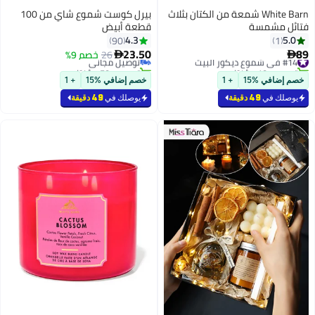
White Barn شمعة من الكتان بثلاث
بيرل كوست شموع شاي من 100
فتائل مشمسة
قطعة أبيض
#19 في شموع ديكور البيت
4.3
5.0
90
1
أقل سعر في 7 يوم
23.50
89
#14 في شموع ديكور البيت
26
توصيل مجاني
خصم 9%


تم بيع +10 مؤخرًا
تم بيع +50 مؤخرًا
#14 في شموع ديكور البيت
#19 في شموع ديكور البيت
خصم إضافي %15
+ 1
خصم إضافي %15
+ 1
يوصلك في
49 دقيقة
يوصلك في
49 دقيقة