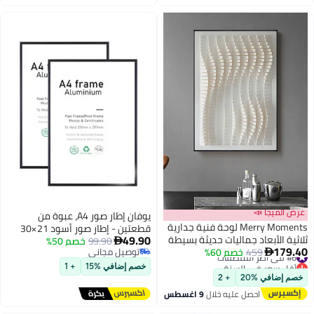
عرض الميجا 📣
يوفان إطار صور A4، عبوة من
Merry Moments لوحة فنية جدارية
قطعتين - إطار صور أسود 21×30
49.90
ثلاثية الأبعاد جماليات حديثة بسيطة
99.90
خصم 50%
سم، إطار شهادات للتعليق على

179.40
#6 في أطر الملصقات
459
خصم 60%
معمارية جدارية فنية جميلة من
توصيل مجاني

الحائط أو العرض على سطح الطاولة،
أقل سعر في السنة
توصيل مجاني
القماش مطبوعة على القماش
مجموعة من قطعتين
خصم إضافي %15
+ 1
#6 في أطر الملصقات
لديكور المنزل والمكتب وغرفة
خصم إضافي %20
+ 2
المعيشة وديكور الفندق بإطار أسود
احصل عليه خلال
9 اغسطس
70 × 100 سم