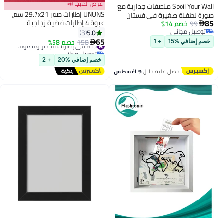
عرض الميجا 📣
Spoil Your Wall ملصقات جدارية مع
UNUNS إطارات صور 29.7x21 سم،
صورة لطفلة صغيرة في فستان
85
عبوة 4 إطارات فضية زجاجية
99
خصم 14%
وردي وإطار أسود - فنون جدارية

توصيل مجاني
لشهادات المستندات والدبلومات،
5.0
لتزيين المنزل وإطارات صور - 40x55
3
توصيل مجاني
فقط للعرض على الطاولة عمودياً أو
65
سم من Spoil Your Wall
#15 في إطارات الجدار والطاولة
158
خصم 58%

خصم إضافي %15
+ 1
أفقياً
توصيل مجاني
#15 في إطارات الجدار والطاولة
خصم إضافي %20
+ 2
احصل عليه خلال
9 اغسطس