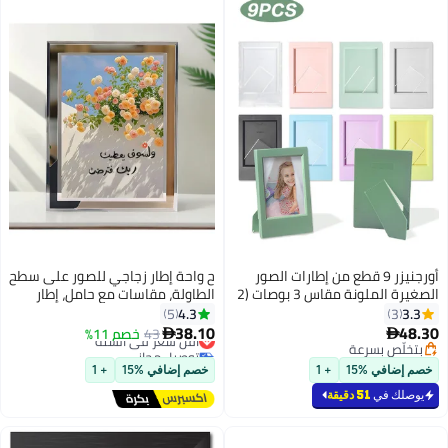
أورجنيزر 9 قطع من إطارات الصور
ح واحة إطار زجاجي للصور على سطح
الصغيرة الملونة مقاس 3 بوصات (2
الطاولة، مقاسات مع حامل، إطار
× 3 بوصات)، إطارات صور صغيرة
صورة، إطار صورة شفاف 16.7×13
4.3
3.3
5
3
لفيلم مقاس 3 بوصات، حامل صور
سم، تصميم باقة وبركة، هدية
38.10
48.30
43
خصم 11%
أقل سعر في السنة


بإطار فيلم صغير لعرض سطح
مثالية
بتخلّص بسرعة
توصيل مجاني
الطاولة
بتخلّص بسرعة
أقل سعر في السنة
خصم إضافي %15
+ 1
خصم إضافي %15
+ 1
يوصلك في
51 دقيقة