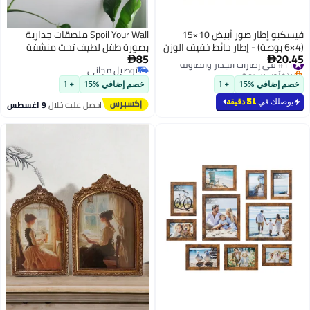
فيسكبو إطار صور أبيض 10×15
Spoil Your Wall ملصقات جدارية
(4×6 بوصة) - إطار حائط خفيف الوزن
بصورة طفل لطيف تحت منشفة
85
20.45
#11 في إطارات الجدار والطاولة
بواجهة بلاستيكية مقاومة للكسر،
وإطار أسود - فنون جدارية لتزيين


بتخلّص بسرعة
توصيل مجاني
عرض أفقي وعمودي، إطار صور
المنزل وإطارات صور - 30x40 سم
#11 في إطارات الجدار والطاولة
توصيل مجاني
عصري بسيط للمنزل والمكتب
من Spoil Your Wall
خصم إضافي %15
+ 1
خصم إضافي %15
+ 1
وغرفة الأطفال
يوصلك في
51 دقيقة
احصل عليه خلال
9 اغسطس