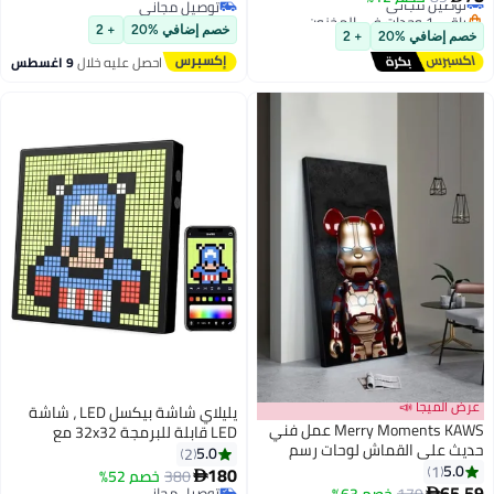
توصيل مجاني
باقي 1 وحدات في المخزون
توصيل مجاني
توصيل مجاني
خصم إضافي %20
+ 2
خصم إضافي %20
+ 2
احصل عليه خلال
9 اغسطس
عرض الميجا 📣
يليلاي شاشة بيكسل LED ، شاشة
Merry Moments KAWS عمل فني
LED قابلة للبرمجة 32x32 مع
حديث على القماش لوحات رسم
التحكم في التطبيق للديكور
5.0
2
ملصق طباعة صور فنية جدارية
5.0
1
المنزلي
180
380
خصم 52%

لغرفة المعيشة وغرفة النوم
65.59
179
خصم 63%
توصيل مجاني
