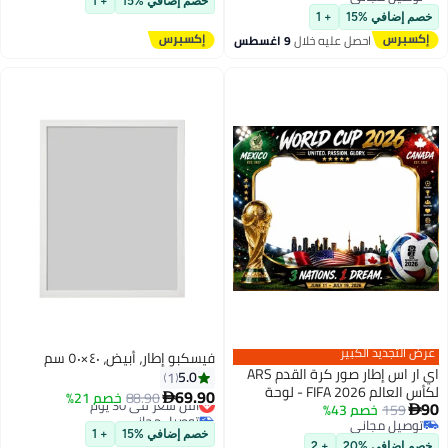
خصم إضافي %15
+ 1
توصيل مجاني
خصم إضافي %15
+ 1
احصل عليه خلال
9 اغسطس
عرض التجديد الكبير
فيسكبو إطار، أبيض، ٤٠×٥٠ سم
اي ار اس إطار صور كرة القدم ARS
5.0
1
لكأس العالم FIFA 2026 - لوحة
69.90
أقل سعر في 30 يوم
88.90
خصم 21%

90
159
خصم 43%
جدارية فاخرة مؤطرة بتصميم

توصيل مجاني
توصيل مجاني
مستوحى من بطولة الولايات
أقل سعر في 30 يوم
خصم إضافي %15
+ 1
توصيل مجاني
المتحدة الأمريكية وكندا
خصم إضافي %20
+ 2