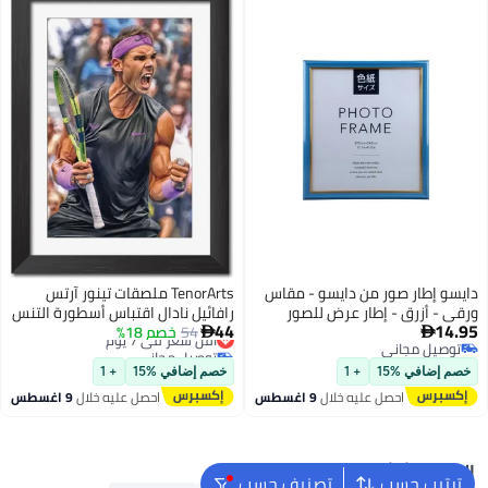
دايسو إطار صور من دايسو - مقاس
TenorArts ملصقات تينور آرتس
ورقي - أزرق - إطار عرض للصور
رافائيل نادال اقتباس أسطورة التنس
44
14.95
والرسومات
54
خصم 18%
أقل سعر في 7 يوم
ملصقات لامعة مؤطرة لوحات


توصيل مجاني
توصيل مجاني
توصيل مجاني
أقل سعر في 7 يوم
خصم إضافي %15
+ 1
خصم إضافي %15
+ 1
احصل عليه خلال
9 اغسطس
احصل عليه خلال
9 اغسطس
البحث الشائع
ترتيب حسب
تصنيف حسب