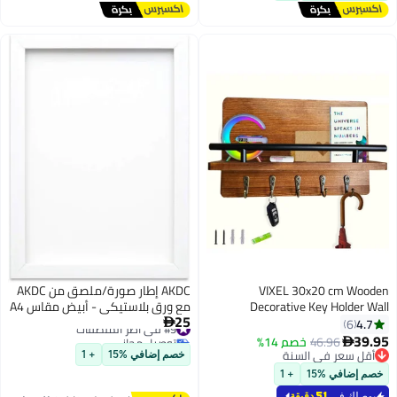
معلقة على الحائط
أقل سعر في 30 يوم
VIXEL 30x20 cm Wooden
AKDC إطار صورة/ملصق من AKDC
Decorative Key Holder Wall
مع ورق بلاستيكي - أبيض مقاس A4
25
Mounted Entryway Organizer with
#9 في أطر الملصقات
4.7

6
توصيل مجاني
5 Hooks for Home Office
39.95
46.96
خصم 14%

#9 في أطر الملصقات
أقل سعر في السنة
خصم إضافي %15
+ 1
أقل سعر في السنة
خصم إضافي %15
+ 1
يوصلك في
51 دقيقة