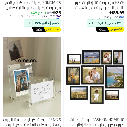
HZYH مجموعة 10 إطارات صور
SONGMICS إطارات صور كولاج 4x6،
باللون الذهبي، بأحجام متعددة
مجموعة إطارات صور عائلية كولاج
25
89.99
8×10 و5×7 و4×6، مناسبة لعرض
#20 في إطارات الجدار والطاولة
49
خصم 48%
من 4 لإكسسوار الحائط، واجهة


توصيل مجاني
توصيل مجاني
الصور كجدار فني أو على الطاولة
زجاجية، تعليق على الحائط أو
توصيل مجاني
#20 في إطارات الجدار والطاولة
وضعها على الطاولة، أسود رمادي
9  خصم إضافي!
+ 2
خصم إضافي %15
+ 1
وبني ريفي
FASHION HOME 10 عبوات إطارات
JiFENG 5بوصة أكريليك علامة الجرف
صور ديكور جدار مجموعة إطارات
، سطح المكتب القائمة عرض الرف ،