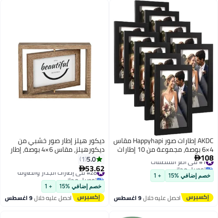
AKDC إطارات صور Happyhapi مقاس
ديكور هيلز إطار صور خشبي من
4×6 بوصة، مجموعة من 10 إطارات
ديكورهيلز، مقاس 6×4 بوصة، إطار
108
#1 في أطر الملصقات
صور خشبية، لتزيين سطح الطاولة أو
صور دوار مزدوج الجوانب مع نافذة
5.0
1

توصيل مجاني
الحائط للصور واللوحات والمناظر
زجاجية | حامل سميك للعرض على
53.62
#28 في إطارات الجدار والطاولة

#1 في أطر الملصقات
الطبيعية والملصقات والأعمال
المكتب أو الطاولة، مقاس
توصيل مجاني
خصم إضافي %15
+ 1
الفنية (أسود)
15.8×20.8×3 سم، لون طبيعي
#28 في إطارات الجدار والطاولة
خصم إضافي %15
+ 1
احصل عليه خلال
9 اغسطس
احصل عليه خلال
9 اغسطس