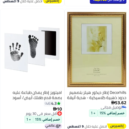
احصل عليه خلال
9 اغسطس
Decorhills إطار ديكور هيلز بتصميم
اميتويز إطار يمكن طباعة عليه
حدود ذهبية كلاسيكية - هدية أنيقة
بصمة قدم طفلك أبيض/ أسود
53.62
للمنزل وذكرى لا تُنسى، 12x16
4.3
46

توصيل مجاني
بوصة
10

توصيل مجاني
أقل سعر في 30 يوم
خصم إضافي %15
+ 1
أقل سعر في 30 يوم
خصم إضافي %15
+ 1
احصل عليه خلال
9 اغسطس