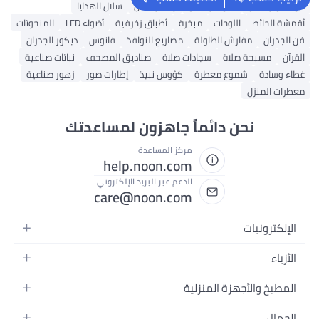
فوانيس رمضان
أضواء رمضان
زينة رمضان
سلال الهدايا
أقمشة الحائط
اللوحات
مبخرة
أطباق زخرفية
أضواء LED
المنحوتات
فن الجدران
مفارش الطاولة
مصاريع النوافذ
فانوس
ديكور الجدران
القرآن
مسبحة صلاة
سجادات صلاة
صناديق المصحف
نباتات صناعية
غطاء وسادة
شموع معطرة
كؤوس نبيذ
إطارات صور
زهور صناعية
معطرات المنزل
نحن دائماً جاهزون لمساعدتك
مركز المساعدة
help.noon.com
الدعم عبر البريد الإلكتروني
care@noon.com
الإلكترونيات
الهواتف المتحركة
الأزياء
أجهزة التابلت
أزياء نسائية
المطبخ والأجهزة المنزلية
أجهزة الكمبيوتر المحمولة
أزياء رجالية
الأجهزة الكبيرة
أجهزة الكمبيوتر المكتبية
الجمال