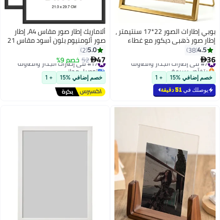
بوبي إطارات الصور 22*17 سنتيمتر ،
ألاماريك إطار صور مقاس A4، إطار
إطار صور ذهبي ديكور مع غطاء
صور ألومنيوم بلون أسود مقاس 21
زجاجي عالي الوضوح زجاج مكتب
× 30 سم، إطار شهادات للتعليق
5.0
4.5
2
38
عرض الصور
على الحائط أو للعرض على الطاولة،
47
36
#7 في إطارات الجدار والطاولة
#17 في إطارات الجدار والطاولة
52
خصم 9%


مجموعة من قطعتين
بتخلّص بسرعة
توصيل مجاني
#7 في إطارات الجدار والطاولة
#17 في إطارات الجدار والطاولة
خصم إضافي %15
+ 1
خصم إضافي %15
+ 1
يوصلك في
51 دقيقة