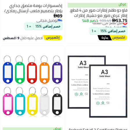
عرض
إكسسوارات بومة ملصق جداري
فاو دو طقم إطارات صور من 4 قطع،
بإطار بتصميم ملعب أرسنال رمادي/
89
إطار عرض صور مع حشية، إطارات
أحمر/ أبيض 40x30سم

53.75
103.49
أقل سعر في السنة
خصم 48%
لوحات فنية، إطارات صور خفيفة
توصيل مجاني

توصيل مجاني
توصيل مجاني
الوزن، مناسبة لتزيين الجدران
خصم إضافي %15
+ 1
أقل سعر في السنة
والطاولات والمكاتب، أسود
خصم إضافي %15
+ 1
احصل عليه خلال
9 اغسطس
عرض