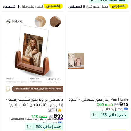
والمكسيك، ديكور مثالي لعشاق
احصل عليه خلال
9 اغسطس
احصل عليه خلال
9 اغسطس
كرة القدم في المنزل والمكتب.
Pan Home إطار صور تينسلي - أسود
بالمعنى براويز صور خشبية ريفية -
15
25
خصم 40%
إطار صور بقاعدة من خشب الجوز

توصيل مجاني
وغطاء أكريليك (5×7 بوصة)
3.1
3
توصيل مجاني
89
#30 في إطارات الجدار والطاولة
99
خصم 10%
خصم إضافي %15
+ 1

توصيل مجاني
#30 في إطارات الجدار والطاولة
خصم إضافي %15
+ 1