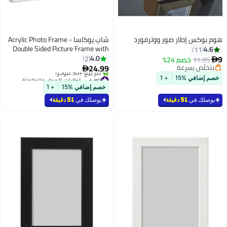
هوم بوكس إطار صور ووترفورد
شاپ یوکاسا Acrylic Photo Frame -
Double Sided Picture Frame with
4.6
11
Magnetic, Clear Frameless
9
4.0
2
11.95
خصم 24%

Desktop Photo Block
24.99
بتخلّص بسرعة

بتخلّص بسرعة
#9 في إطارات الجدار والطاولة
خصم إضافي %15
+ 1
بتخلّص بسرعة
خصم إضافي %15
+ 1
تم بيع +30 مؤخرًا
#9 في إطارات الجدار والطاولة
يوصلك في
51 دقيقة
يوصلك في
51 دقيقة