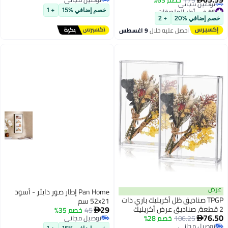
وديكور المنزل مع إطار أسود اللون
#5 في أطر الملصقات
توصيل مجاني
خصم إضافي %15
+ 1
40 × 80 سم
أقل سعر في السنة
خصم إضافي %20
+ 2
توصيل مجاني
احصل عليه خلال
9 اغسطس
#5 في أطر الملصقات
عرض
Pan Home إطار صور دايثر - أسود
TPGP صناديق ظل أكريليك باري دات
52x21 سم
29
2 قطعة، صناديق عرض أكريليك
45
خصم 35%

76.50
شفافة، إطار DIY، 5 x 7''
106.25
خصم 28%
توصيل مجاني

توصيل مجاني
توصيل مجاني