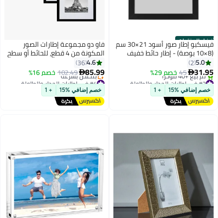
أفضل المنتجات
فيسكبو إطار صور أسود 21×30 سم
فاو دو مجموعة إطارات الصور
(8×10 بوصة) - إطار حائط خفيف
المكونة من 4 قطع، للحائط أو سطح
الوزن بواجهة بلاستيكية مقاومة
الطاولة مع إطار عرض حائطي، إطار
4.6
5.0
36
2
للكسر، عرض أفقي وعمودي، إطار
صورة لسطح المكتب
85.99
31.95
45
خصم 29%
102.49
خصم 16%


صور عصري بسيط للمنزل والمكتب
#2 في إطارات الجدار والطاولة
#4 في إطارات الجدار والطاولة
وغرفة الأطفال
توصيل مجاني
توصيل مجاني
خصم إضافي %15
+ 1
خصم إضافي %15
+ 1
تم بيع +40 مؤخرًا
بتخلّص بسرعة
#2 في إطارات الجدار والطاولة
#4 في إطارات الجدار والطاولة