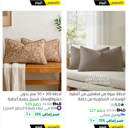
لحظة عبوة من قطعتين من أغطية
لحظة (30 × 50 سم، بدون
الوسادات الديكورية من خامة
حشوة)وسائد شنييل ريفية،أغطية
48
الشنيل مع نسيج التويل، مناسبة
#36 في غطاء وسادة (ديكور المنزل)
74.88
خصم 35%
وسائد قابلة للعكس بلون الصدأ
5.0

4
توصيل مجاني
للأريكة والكنبة والسرير وغرفة
الباهت - 2 قطعة أغطية وسائد
40
55.50
خصم 27%

#36 في غطاء وسادة (ديكور المنزل)
المعيشة، مقاس 12×20 بوصة
زخرفية محايدة بملمس حدودي
توصيل مجاني
خصم إضافي %15
+ 1
(30×50 سم)، بلون بني غامق
توصيل مجاني
للأريكة والسرير
خصم إضافي %15
+ 1