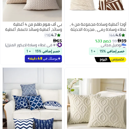
أوجا أغطية وسادة مجموعة من 4 ،
بي أف هوم طقم من 4 أغطية
غطاء وسادة رمي ، مجردة الحديثة
وسائد، أغطية وسائد ناعمة، أغطية
ديكور الأريكة وسادة القضية 45 سم
وسائد زخرفية بلون موحد، 45 سم ×
4.7
4.6
16
44
× 45 سم ، لغرفة المعيشة أريكة
45 سم، رمضان للكنبة والسرير
65
39
59
خصم 33%
#1 في غطاء وسادة (ديكور المنزل)


سيارة الأريكة السرير وسادات 18 ×
وديكور غرفة المعيشة
#8 في غطاء وسادة (ديكور المنزل)
تم بيع +10 مؤخرًا
18 بوصة (نمط مزدوج الوجهين
أقل سعر في السنة
#1 في غطاء وسادة (ديكور المنزل)
خصم إضافي %15
+ 1
خصم إضافي %15
+ 1
توصيل مجاني
#8 في غطاء وسادة (ديكور المنزل)
يوصلك في
48 دقيقة