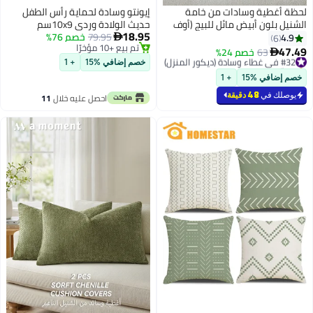
لحظة أغطية وسادات من خامة
إيونتو وسادة لحماية رأس الطفل
الشنيل بلون أبيض مائل للبيج (أوف
حديث الولادة وردي 10x9سم
18.95
وايت)، مقاس 20×20 بوصة (50×50
79.95
خصم 76%
4.9

6
تم بيع +10 مؤخرًا
سم)، عبوة من قطعتين، أغطية
47.49
#32 في غطاء وسادة (ديكور المنزل)
63
خصم 24%

تم بيع +10 مؤخرًا
وسادات ديكورية عصرية، بتصميم
بتخلّص بسرعة
خصم إضافي %15
+ 1
#32 في غطاء وسادة (ديكور المنزل)
ريفي مزين بتقاطيع متقاطعة
خصم إضافي %15
+ 1
يوصلك في
48 دقيقة
احصل عليه خلال
11
اغسطس