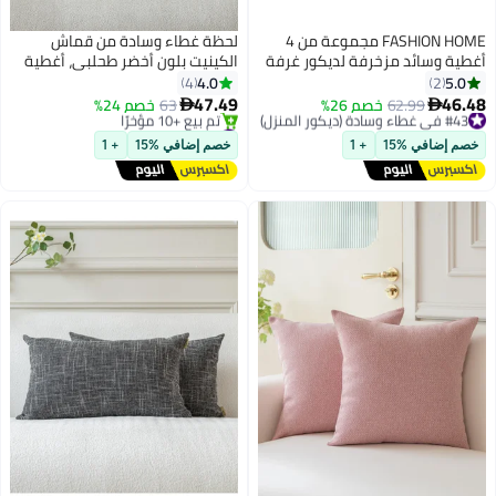
FASHION HOME مجموعة من 4
لحظة غطاء وسادة من قماش
أغطية وسائد مزخرفة لديكور غرفة
الكينيت بلون أخضر طحلبي، أغطية
المعيشة والحديقة الخارجية
وسائد ديكورية مقاس 50×50 سم
4.0
5.0
4
2
(20×20 بوصة)، عبوة من قطعتين،
47.49
46.48
#43 في غطاء وسادة (ديكور المنزل)
62.99
خصم 26%
63
خصم 24%


وسائد عصرية بتصميم ريفي بنقشة
توصيل مجاني
#21 في غطاء وسادة (ديكور المنزل)
#43 في غطاء وسادة (ديكور المنزل)
متقاطعة
توصيل مجاني
خصم إضافي %15
+ 1
خصم إضافي %15
+ 1
تم بيع +10 مؤخرًا
#21 في غطاء وسادة (ديكور المنزل)