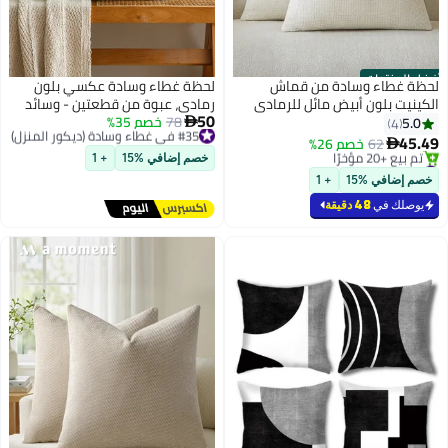
أفضل المنتجات
لحظة غطاء وسادة من قماش
لحظة غطاء وسادة عكسي بلون
الكينيت بلون أبيض مائل للرمادي
رمادي، عبوة من قطعتين - وسائد
50
(أوف وايت)، أغطية وسائد ديكورية
#35 في غطاء وسادة (ديكور المنزل)
78
خصم 35%
كينيت بنمط ريفي، أغطية وسائد
5.0

4
توصيل مجاني
مقاس 45×45 سم (18×18 بوصة)،
ديكورية محايدة ذات ملمس مزخرف
45.49
62
خصم 26%

#35 في غطاء وسادة (ديكور المنزل)
عبوة من قطعتين، وسائد عصرية
مع حدود للأريكة والأرائك والسرير،
#2 في غطاء وسادة (ديكور المنزل)
خصم إضافي %15
+ 1
بتخلّص بسرعة
بتصميم ريفي بنقشة متقاطعة
مقاس 45×45 سم (18×18 بوصة،
خصم إضافي %15
+ 1
تم بيع +20 مؤخرًا
بدون حشوة)
#2 في غطاء وسادة (ديكور المنزل)
يوصلك في
48 دقيقة