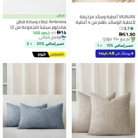
عرض
VIUAUAX أغطية وسائد مزخرفة
Ambrosia غطاء وسادة قطن
لأغطية الوسائد، طقم من 4 أغطية
هاندلوم سيلينا (مجموعة من 2)
وسائد مخملية ناعمة بتصميمات
3.7
3
14
42
خصم 66%
Navy – 45 × 45 سم
عصرية على الوجهين، مزج ومطابقة

51.90

#27 في غطاء وسادة (ديكور المنزل)
لديكور المنزل في مزرعة بوهو
#6 في غطاء وسادة (ديكور المنزل)
أقل سعر في السنة
الخريف (45*45 سم)
بتخلّص بسرعة
خصم إضافي %20
+ 2
خصم إضافي %15
+ 1
توصيل مجاني
تم بيع +10 مؤخرًا
#27 في غطاء وسادة (ديكور المنزل)
#6 في غطاء وسادة (ديكور المنزل)
يوصلك في
48 دقيقة