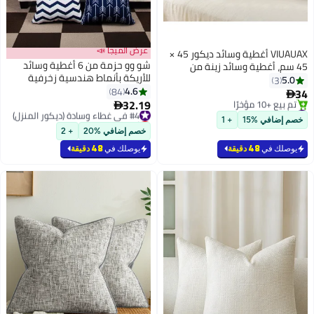
عرض الميجا 📣
VIUAUAX أغطية وسائد ديكور 45 ×
شو وو حزمة من 6 أغطية وسائد
45 سم، أغطية وسائد زينة من
للأريكة بأنماط هندسية زخرفية
الصوف الصناعي الناعم، أغطية
5.0
3
حديثة مقاس 45 × 45 سم
4.6
وسائد زنبركية من الصوف الصناعي
84
34

32.19
للمنزل، طقم من 2، بيج
#3 في غطاء وسادة (ديكور المنزل)
#4 في غطاء وسادة (ديكور المنزل)

بتخلّص بسرعة
أقل سعر في 30 يوم
خصم إضافي %15
+ 1
تم بيع +10 مؤخرًا
بتخلّص بسرعة
خصم إضافي %20
+ 2
#3 في غطاء وسادة (ديكور المنزل)
تم بيع +30 مؤخرًا
#4 في غطاء وسادة (ديكور المنزل)
يوصلك في
48 دقيقة
يوصلك في
48 دقيقة