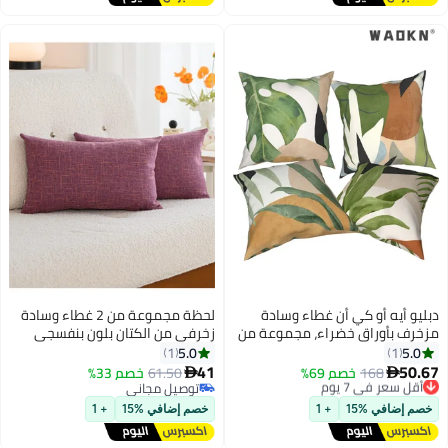
دبليو أيه أو كي أن غطاء وسادة
لحظة مجموعة من 2 غطاء وسادة
مزخرف بأوراق خضراء، مجموعة من
زخرفي من الكتان بلون بنفسجي
4 أغطية وسائد بوهو مطبوعة على
مقاس 30 × 50 سم، أغطية وسادة
5.0
5.0
1
1
الوجهين بأوراق هندسية مجردة
مزخرفة للمزرعة مع تقاطع لأريكة
41
50.67
168
أقل سعر في 7 يوم
خصم 69%
61.50
خصم 33%


مقاس 18 × 18 بوصة، غطاء وسادة
السرير وغرفة المعيشة والديكور
توصيل مجاني
توصيل مجاني
أقل سعر في 7 يوم
مربع للأريكة والكرسي والديكور
المنزلي
توصيل مجاني
خصم إضافي %15
+ 1
خصم إضافي %15
+ 1
المنزلي الريفي