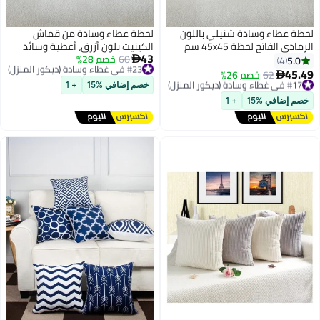
لحظة غطاء وسادة شنيلي باللون
لحظة غطاء وسادة من قماش
الرمادي الفاتح لحظة 45x45 سم
الكينيت بلون أزرق، أغطية وسائد
43
عبوة من 2 غطاء وسادة زخرفي
#23 في غطاء وسادة (ديكور المنزل)
60
خصم 28%
ديكورية مقاس 30×50 سم (12×20
5.0

4
توصيل مجاني
حديث من الطراز الريفي على شكل
بوصة)، عبوة من قطعتين، وسائد
45.49
#17 في غطاء وسادة (ديكور المنزل)
62
خصم 26%

#23 في غطاء وسادة (ديكور المنزل)
صليب.
عصرية بتصميم ريفي بنقشة
توصيل مجاني
خصم إضافي %15
+ 1
#17 في غطاء وسادة (ديكور المنزل)
متقاطعة.
خصم إضافي %15
+ 1