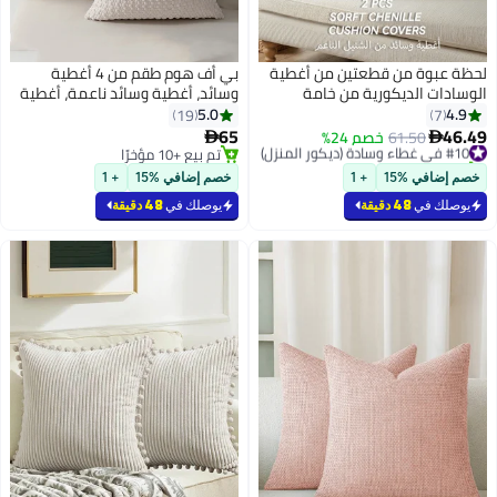
لحظة عبوة من قطعتين من أغطية
بي أف هوم طقم من 4 أغطية
الوسادات الديكورية من خامة
وسائد، أغطية وسائد ناعمة، أغطية
الشنيل مع نسيج التويل، مناسبة
وسائد زخرفية بلون موحد، 45 سم ×
5.0
4.9
19
7
للأريكة والكنبة والسرير وغرفة
45 سم، رمضان للكنبة والسرير
65
46.49
#10 في غطاء وسادة (ديكور المنزل)
61.50
خصم 24%


المعيشة، مقاس 20×20 بوصة
وديكور غرفة المعيشة
تم بيع +10 مؤخرًا
تم بيع +10 مؤخرًا
#10 في غطاء وسادة (ديكور المنزل)
(50×50 سم)، بلون أخضر طحلبي
تم بيع +10 مؤخرًا
خصم إضافي %15
+ 1
خصم إضافي %15
+ 1
(موس غرين)
يوصلك في
48 دقيقة
يوصلك في
48 دقيقة