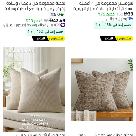
هومستر مجموعة من 4 أغطية
لحظة مجموعة من 2 غطاء وسادة
وسادة، أغطية وسادة منزلية ريفية،
زخرفي من شينيلا مع أغطية وسادة
39
159
خصم 75%
أغطية وسادة مربعة للكرسي أو
من التويل للأريكة وغرفة المعيشة
5.0
6

توصيل مجاني
الأريكة، غرفة نوم، اللون الأخضر
والسرير مقاس 30 × 50 سم باللون
42.49
#29 في غطاء وسادة (ديكور المنزل)
60
خصم 29%

توصيل مجاني
الأخضر الطحلبي.
توصيل مجاني
خصم إضافي %15
+ 1
#29 في غطاء وسادة (ديكور المنزل)
خصم إضافي %15
+ 1
لحظة غطاء وسادة عكسي بلون
لحظة والأرائك والسرير، مقاس