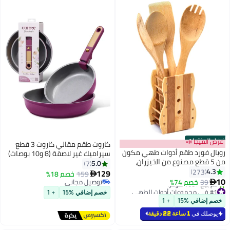
أفضل المنتجات
عرض الميجا 📣
كاروت طقم مقالي كاروت 3 قطع
رويال فورد طقم أدوات طهي مكون
سيراميك غير لاصقة (8 و10 بوصات)
من 5 قطع مصنوع من الخيزران،
بمقابض قابلة للإزالة، خالٍ من PFAS
5.0
7
يشمل ملاعق خشبية للطهي
4.3
273
لطهي صحي، بقاعدة توزيع حرارة
129
159
خصم 18%

والتقديم مع حامل. كل قطعة بطول
10
متساوٍ، متوافق مع جميع المواقد
39
خصم 74%
توصيل مجاني

#1 في مجموعات أدوات الطهي
30 سم، بلون الصندل الأصفر. الأبعاد:
توصيل مجاني
وآمن لغسالة الصحون (بنفسجي)
خصم إضافي %15
+ 1
بتخلّص بسرعة
30 × 6 × 0.5 سم. بيج / بني
خصم إضافي %15
+ 1
تم بيع +160 مؤخرًا
#1 في مجموعات أدوات الطهي
يوصلك في
1 ساعة 22 دقيقة