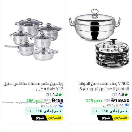
VINOD وعاء متعدد من الفولاذ
ويلسون طقم مصفاة ستانلس ستيل
المقاوم للصدأ من فينود مع 5
12 قطعة فضي
أطباق - 26 سم | 2 طبق إيدلي، 2
4.2
4.8
31
12
طبق دهوكلا/موموس و 1 طبق باترا
#20 في مجموعات تجهيزات المطابخ
189
159.50
209
خصم 23%
561
خصم 66%


توصيل مجاني
| مناسب للموقد الكهربائي والغاز،
توصيل مجاني
#20 في مجموعات تجهيزات المطابخ
توصيل مجاني
مقبض قوي، قاعدة SAS
خصم إضافي %15
+ 1
خصم إضافي %15
+ 1