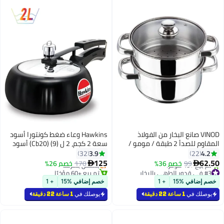
VINOD صانع البخار من الفولاذ
Hawkins وعاء ضغط كونتورا أسود
المقاوم للصدأ 2 طبقة / مومو /
سعة 2 كجم، 2 ل (Cb20) (9) أسود
موداك مع غطاء زجاجي ومقابض
3.9
4.2
32
22
مثبتة
بتخلّص بسرعة
125
62.50
99
خصم 36%
170
خصم 26%


#3 في قدور الطهي بالبخار
تم بيع +60 مؤخرًا
بتخلّص بسرعة
بتخلّص بسرعة
خصم إضافي %15
+ 1
خصم إضافي %15
+ 1
تم بيع +40 مؤخرًا
#3 في قدور الطهي بالبخار
يوصلك في
1 ساعة 22 دقيقة
يوصلك في
1 ساعة 22 دقيقة