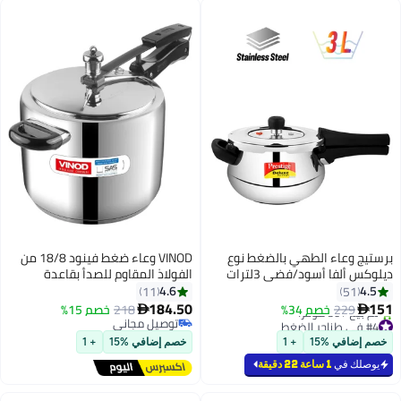
برستيج وعاء الطهي بالضغط نوع
VINOD وعاء ضغط فينود 18/8 من
ديلوكس ألفا أسود/فضي 3لترات
الفولاذ المقاوم للصدأ بقاعدة
ساندويتش وغطاء داخلي - 5 لتر
4.6
4.5
11
51
184.50
151
229
خصم 34%
218
خصم 15%


#4 في طناجر الضغط
توصيل مجاني
باقي 6 وحدات في المخزون
توصيل مجاني
خصم إضافي %15
+ 1
خصم إضافي %15
+ 1
تم بيع +50 مؤخرًا
#4 في طناجر الضغط
يوصلك في
1 ساعة 22 دقيقة