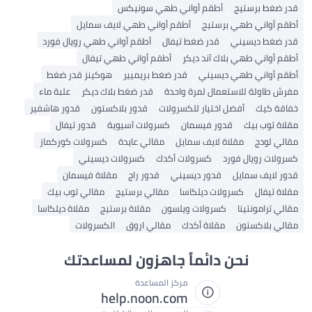
قدر ضغط برستيج
أطقم أواني طهي سونيكس
أطقم أواني طهي برستيج
أطقم أواني طهي لايف سمايل
قدر ضغط ديسيني
قدر ضغط تيفال
أطقم أواني طهي رويال فورد
أطقم أواني طهي بلاك آند ديكر
أطقم أواني طهي تيفال
أطقم أواني طهي ديسيني
قدر ضغط بريميير
هوكينز قدر ضغط
مفرش طاولة للاستعمال لمرة واحدة
قدر ضغط بلاك ديكر
علبة ماء
خفاقة كيك
أفضل اختيار للكسرولات
قدور بلاكستون
قدور هاشفير
مقلاة توب بيك
قدور فيسمان
كسرولات آسيوية
قدور تيفال
مقالي لودج
مقلاة لايف سمايل
مقالي عايدة
كسرولات كوركماز
كسرولات رويال فورد
كسرولات أكدك
كسرولات ديسيني
قدور لايف سمايل
قدور ديسيني
قدور راج
مقلاة فيسمان
مقلاة تيفال
كسرولات ديلكاسا
مقالي برستيج
مقالي توب بيك
مقالي ترامونتينا
كسرولات ويلسون
مقلاة برستيج
مقلاة ديلكاسا
مقالي بلاكستون
مقلاة أكدك
مقالي اروق
الكسرولات
نحن دائماً جاهزون لمساعدتك
مركز المساعدة
help.noon.com