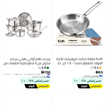
Kraft مقلاة كرافت فيوتيرتيك ثلاثية
بيرجنر طقم أواني طهي بيرغنر
الفولاذ المقاوم للصدأ - 1.6 لتر، 22
مكون من 9 قطع ثلاثية الطبقات من
سم | سمك 2.5 مم | مقلاة لتحضير
الفولاذ المقاوم للصدأ - قدر 16 سم،
4.8
3.4
4
7
الدوسا، الأومليت، الشيلا | قاعدة
كسرولتين 24 و28 سم، قدر برياني
#31 في مجموعات تجهيزات المطابخ
700
55


توصيل مجاني
تعمل بالحث، غاز
28 سم، مقلاة 24 سم و4 أغطية،
توصيل مجاني
#31 في مجموعات تجهيزات المطابخ
توصيل مجاني
طهي صحي بزيت أقل، متوافق مع
خصم إضافي %15
+ 1
خصم إضافي %15
+ 1
مواقد الحثّ والغاز