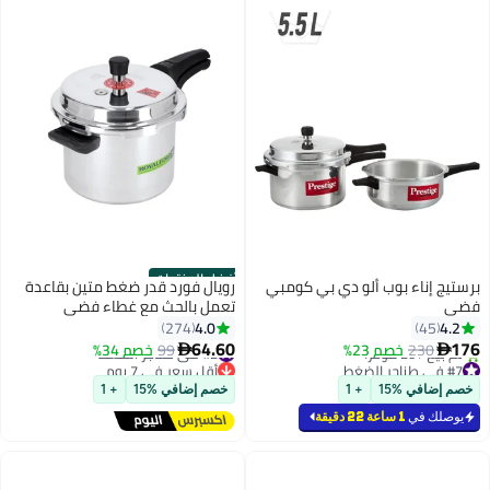
أفضل المنتجات
برستيج إناء بوب ألو دي بي كومبي
رويال فورد قدر ضغط متين بقاعدة
فضي
تعمل بالحث مع غطاء فضي
4.0
4.2
274
45
#2 في طناجر الضغط
64.60
176
230
خصم 23%
99
خصم 34%


#7 في طناجر الضغط
أقل سعر في 7 يوم
بتخلّص بسرعة
توصيل مجاني
خصم إضافي %15
+ 1
خصم إضافي %15
+ 1
تم بيع +20 مؤخرًا
تم بيع +90 مؤخرًا
#7 في طناجر الضغط
#2 في طناجر الضغط
يوصلك في
1 ساعة 22 دقيقة