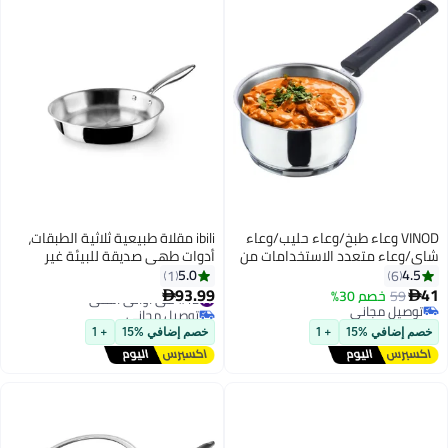
VINOD وعاء طبخ/وعاء حليب/وعاء
ibili مقلاة طبيعية ثلاثية الطبقات،
شاي/وعاء متعدد الاستخدامات من
أدوات طهي صديقة للبيئة غير
الفولاذ المقاوم للصدأ بسمك ثقيل -
لاصقة، نواة من الفولاذ المقاوم
5.0
4.5
1
6
1.1 لتر (14 سم)
للصدأ والألمنيوم، خالية من PFOA و
#12 في أواني القلي
93.99
41
59
خصم 30%


توصيل مجاني
PTFE، متوافقة مع الحث، آمنة
توصيل مجاني
#12 في أواني القلي
توصيل مجاني
للاستخدام في الفرن، مقلاة صحية،
خصم إضافي %15
+ 1
خصم إضافي %15
+ 1
سهلة التنظيف، أساسيات المطبخ