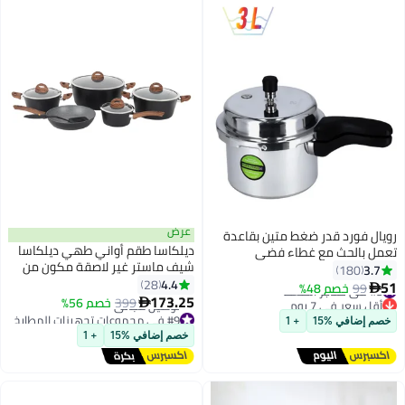
عرض
رويال فورد قدر ضغط متين بقاعدة
ديلكاسا طقم أواني طهي ديلكاسا
تعمل بالحث مع غطاء فضي
شيف ماستر غير لاصقة مكون من
3.7
180
10 قطع مع طلاء جرانيت مكون من
4.4
28
#8 في طناجر الضغط
51
99
خصم 48%

5 طبقات
أقل سعر في 7 يوم
173.25
399
خصم 56%

توصيل مجاني
#9 في مجموعات تجهيزات المطابخ
خصم إضافي %15
+ 1
تم بيع +60 مؤخرًا
أقل سعر في 30 يوم
خصم إضافي %15
+ 1
#8 في طناجر الضغط
توصيل مجاني
#9 في مجموعات تجهيزات المطابخ