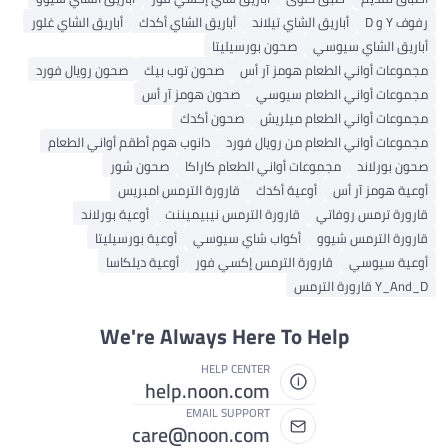
رفوف Y و D
أباريق الشاي تيلاند
أباريق الشاي أكدك
أباريق الشاي غلور
أباريق الشاي سيوسي
صحون بورسيليتا
مجموعات أواني الطعام هومز آر أس
صحون توب بيك
صحون رويال فورد
مجموعات أواني الطعام سيوسي
صحون هومز آر أس
مجموعات أواني الطعام ميلريش
صحون أكدك
مجموعات أواني الطعام من رويال فورد
دانوب هوم أطقم أواني الطعام
صحون بورلاند
مجموعات أواني الطعام كاراكا
صحون شور
أوعية هومز آر أس
أوعية أكدك
قارورة الترمس امبريس
قارورة ترمس روفاتي
قارورة الترمس نيبيميننت
أوعية بورلاند
قارورة الترمس شيوو
أكواب شاي سيوسي
أوعية بورسيليتا
أوعية سيوسي
قارورة الترمس إكسي فور
أوعية ديلكاسا
Y_And_D قارورة الترمس
We're Always Here To Help
HELP CENTER
help.noon.com
EMAIL SUPPORT
care@noon.com