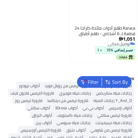
Karaca طقم أدوات مائدة كاراجا 24
قطعة لـ 6 أشخاص - طقم أطباق
1,051
للمطبخ للسلطة، الحساء،

توصيل مجاني
المعكرونة، النودلز والمزيد - طقم
توصيل مجاني
أطباق بورسلين عصري أنيق (أبيض
خصم إضافي %15
+ 1
مع تصميم مثلث أسود)
Popular Searches
Filter
Sort By
قارورة ترمس من إمسا
قارورة ترمس من رويال فورد
أكواب تيودور
زجاجات مياه ستاربكس
زجاجات مياه فوبيري
قارورة الترمس فاجون لايف
Y_And_D زجاجات المياه
قارورة ترمس من ديلكاسا
قارورة ترمس روز
أكواب إمبريس
أكواب بي بي
أكواب 3Drose
أكواب ستانلي
قارورة ترمس ستانلي
زجاجات مياه كاستويف
أكواب البراق
زجاجات مياه نيبيميننت
زجاجات مياه سيوسي
أكواب رين
قارورة ترمس من شاومي
أكواب عتيق
قارورة الترمس أوزسبيس
أطباق تقديم
طبق حلوى
أباريق شاي إكسي فور
أباريق الشاي شيوو