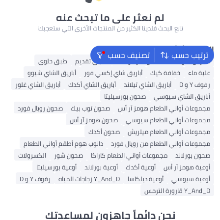
لم نعثر على ما تبحث عنه
تابع البحث فلدينا الكثير من المنتجات الأخرى التي ستعجبك!
البحث الشائع
ترتيب حسب
تصنيف حسب
مفرش طاولة للاستعمال لمرة واحدة
أطباق تقديم
طبق حلوى
علبة ماء
خفاقة كيك
أباريق شاي إكسي فور
أباريق الشاي شيوو
رفوف Y و D
أباريق الشاي تيلاند
أباريق الشاي أكدك
أباريق الشاي غلور
أباريق الشاي سيوسي
صحون بورسيليتا
مجموعات أواني الطعام هومز آر أس
صحون توب بيك
صحون رويال فورد
مجموعات أواني الطعام سيوسي
صحون هومز آر أس
مجموعات أواني الطعام ميلريش
صحون أكدك
مجموعات أواني الطعام من رويال فورد
دانوب هوم أطقم أواني الطعام
صحون بورلاند
مجموعات أواني الطعام كاراكا
صحون شور
الكسرولات
أوعية هومز آر أس
أوعية أكدك
أوعية بورلاند
أوعية بورسيليتا
أوعية سيوسي
أوعية ديلكاسا
Y_And_D زجاجات المياه
رفوف Y و D
Y_And_D قارورة الترمس
نحن دائماً جاهزون لمساعدتك