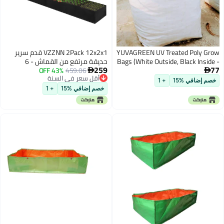
YUVAGR
VZZNN 2Pack 12x2x1 قدم سرير
Bags (W
حديقة مرتفع من القماش - 6
259
459.06
43% OFF
شبكات أكياس زراعة النباتات،

أقل سعر في السنة
صندوق زراعة خارجي من القماش
أقل سعر في السنة
غير المنسوج لزراعة الأعشاب
خصم إضافي %15
+ 1
والزهور والخضروات