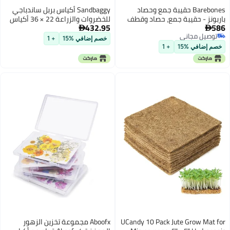
د
Sandbaggy أكياس بربل ساندباجي
وقطف
للخضروات والزراعة 22 × 36 أكياس
432.95
يل -
بربل مثالية للأطفال وأغطية النباتات

تتحمل حتى 50 رطلاً عبوة من 10
خصم إضافي %15
+ 1
UCandy
Aboofx مجموعة تخزين الزهور