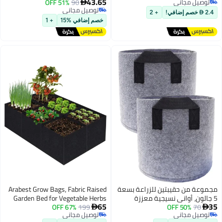
43.65
51% OFF
90
البطاطا الخضروات مع مقابض 40 *

توصيل مجاني
توصيل مجاني
خصم إضافي %15
+ 1
 بسعة
Arabest Grow Bags, Fabric Raised
Garden Bed for Vegetable Herbs
65
Gardening, 57 Gallon Fabric
67% OFF
199

توصيل مجاني
Planting Bags Pots Indoor Outdoor,