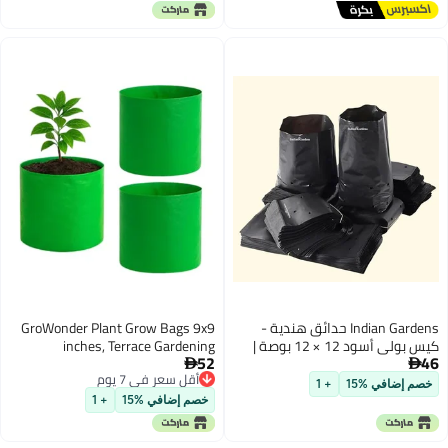
ية -
GroWonder Plant Grow Bags 9x9
 12 × 12 بوصة |
inches, Terrace Gardening
52
ة |
Vegetable Planting Pots, Woven

أقل سعر في 7 يوم
ر -
Fabric Leafy Fruits Green Growing
أقل سعر في 7 يوم
Containers-Pack of 3
خصم إضافي %15
+ 1