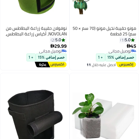
مونو حقيبة نخيل مونو (70 سم × 50
نوفولان حقيبة زراعة البطاطس من
NOVOLAN، أكياس زراعة البطاطس،
أكياس زراعة البطاطس، دلاء سهلة
5.0
2
قطف البطاطس، فلفل حلو، جزر،
29.99

زهور، طماطم، فلفل حار، سهل
توصيل مجاني
توصيل مجاني
الزراعة، القطر 23 سم، الارتفاع 30
خصم إضافي %15
+ 1
سم (أخضر)