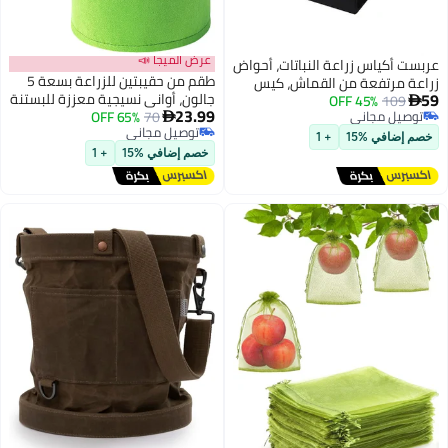
عرض الميجا 📣
 أحواض
طقم من حقيبتين للزراعة بسعة 5
كيس
جالون، أواني نسيجية معززة للبستنة
، أواني
23.99
70
باللون الأخضر
65% OFF
ابلة

توصيل مجاني
زهور
توصيل مجاني
في الهواء الطلق، 180 سم × 90
خصم إضافي %15
+ 1