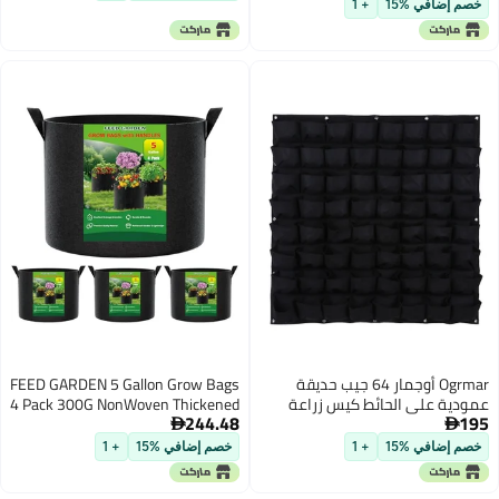
يقة
FEED GARDEN 5 Gallon Grow Bags
عة
4 Pack 300G NonWoven Thickened
244.48
الخارج
Fabric Plant Pots with Reinforced

Handles Breathable Drainage
خصم إضافي %15
+ 1
Planters for Vegetables Flowers
Herbs Indoor Outdoor