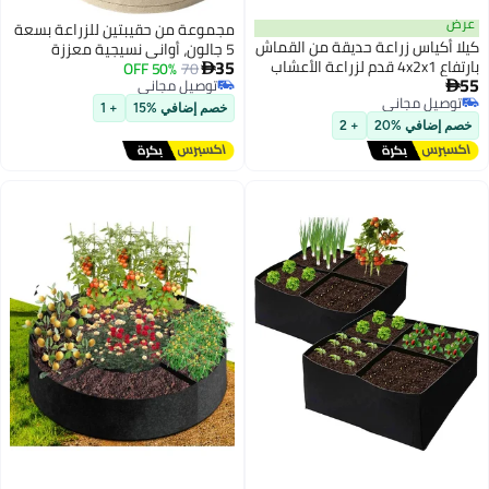
مجموعة من حقيبتين للزراعة بسعة
القماش
5 جالون، أواني نسيجية معززة
35
الأعشاب
70
50% OFF
للبستنة باللون الأبيض

توصيل مجاني
توصيل مجاني
خصم إضافي %15
+ 1