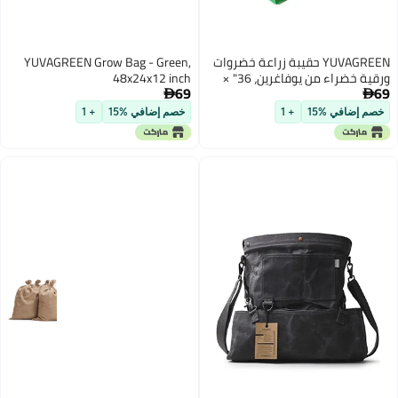
 خضروات
YUVAGREEN Grow Bag - Green,
ورقية خضراء من يوفاغرين، 36" ×
48x24x12 inch
69

خصم إضافي %15
+ 1