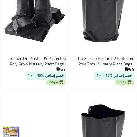
Go Garden Plastic UV Protected
Go 
Poly Grow Nursery Plant Bags |
Pol
57
Plant Bags for Home Garden |
P

(Black, 15 x 16 inch) -25 Qty
E
خصم إضافي %15
+ 1
Seedl