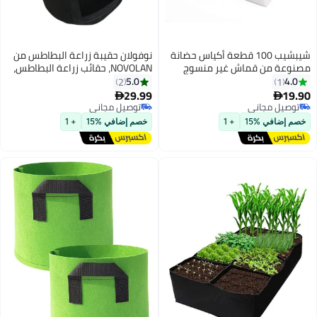
س حضانة
نوفولان حقيبة زراعة البطاطس من
وج
NOVOLAN، حقائب زراعة البطاطس،
كياس حضانة
حقائب زراعة البطاطس، دلاء سهلة
5.0
2
ادة
القطاف، بطاطا حلوة، زهور جزر،
29.99

لزراعة
طماطم، فلفل حار، سهل الزراعة،
توصيل مجاني
حدائق
توصيل مجاني
القطر 23 سم، الارتفاع 30 سم
خصم إضافي %15
+ 1
(أسود)