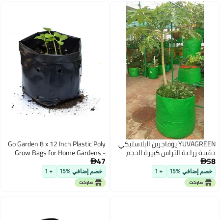
بلاستيكي
Go Garden 8 x 12 Inch Plastic Poly
جم
Grow Bags for Home Gardens -
47
Perfect for Plantation and Used in

Every Plant Nursery - Ideal for
خصم إضافي %15
+ 1
Home Plants (Black - 50 Qty)