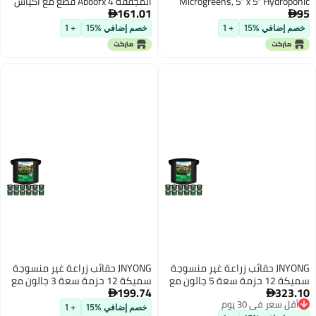
Mic
المجففة Aboofx 4 قطع مع أكياس
161.01
زيب لوك وورق امتصاص ومواد

Spr
تجفيف للحفاظ على الزهور بغطاء
خصم إضافي %15
+ 1
Start
محكم وسعة عالية للحفاظ على لون
الزهور وجفافها 63 × 43 بوصة
منسوجة
JNYONG حقائب زراعة غير منسوجة
مة سعة 5 جالون مع
سميكة 12 حزمة سعة 3 جالون مع
199.74
مقابض

خصم إضافي %15
+ 1