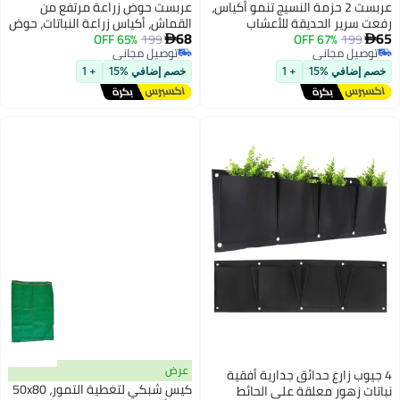
 أكياس،
عربست حوض زراعة مرتفع من
القماش، أكياس زراعة النباتات، حوض
68
تات
199
65% OFF
زراعة دائري كبير مرتفع 3 × 3 × 1

توصيل مجاني
اخلي،
قدم لزراعة الخضراوات والبطاطس
توصيل مجاني
والزهور، حاوية زراعة للحدائق
خصم إضافي %15
+ 1
الخارجية (5 مربعات، 3.3 × 3.3 × 1
قدم)
عرض
قية
كيس شبكي لتغطية التمور، 50x80
ط