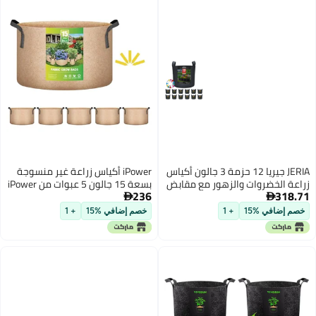
مة 3 جالون أكياس
iPower أكياس زراعة غير منسوجة
مقابض
بسعة 15 جالون 5 عبوات من iPower
236
تهوية
مع مقابض حزام للحديقة والزراعة، 5

عبوات بلون تان، 15 جالون
خصم إضافي %15
+ 1