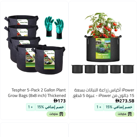
ت بسعة
Tespher 5-Pack 2 Gallon Plant
15 جالون من iPower - عبوة 5 قطع،
Grow Bags (8x8 inch) Thickened
173
ج مع
Gardening Bags Fabric Plant Pots

حزام
for Flower Pots,Plant Nursery
خصم إضافي %15
+ 1
Bag,Garden Pot,Herbs Veggies
Planter Bag,Barrel Planter,Garden
Container W/ Gloves