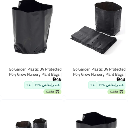
Go Garden Plastic UV Protected
Go 
Poly Grow Nursery Plant Bags |
Pol
46
Plant Bags for Home Garden |
P

Extra Small Size for Saplings,
خصم إضافي %15
+ 1
Seedlings (Black, 4 x 5 inch) -200
Qty