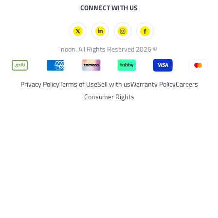
CONNECT WITH 
Privacy Policy
Terms of Use
Sell with us
W
Consumer Right