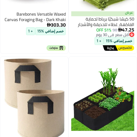
Barebones Versatile Waxed
Canvas Foraging Bag - Dark Khaki
303.30
جار

خصم إضافي %15
+ 1