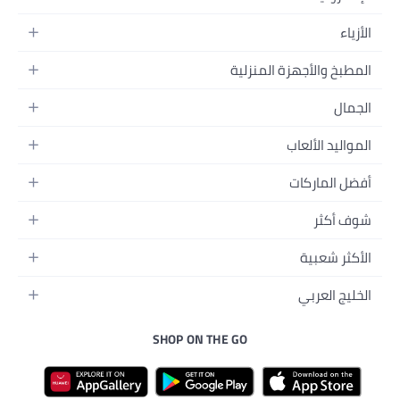
ية
لة
ة
 الفيديو
ن
SHOP ON THE G