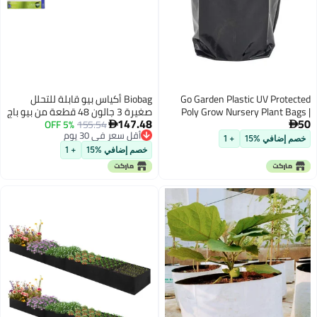
Go 
Biobag أكياس بيو قابلة للتحلل
Pol
صغيرة 3 جالون 48 قطعة من بيو باج
147.48
5% OFF
155.54
P

أقل سعر في 30 يوم
E
أقل سعر في 30 يوم
Seedl
خصم إضافي %15
+ 1