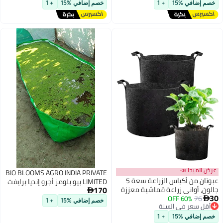
توصيل مجاني
4x2x1ft
خصم إضافي %15
+ 1
BIO BLOOMS AGRO INDIA PRIVATE
عبوتان من أكياس الزراعة سعة 5
LIMITED بيو بلومز أجرو إنديا برايفت
170
معززة
ليمتد 200 GSM Hdpe أزولا بيد/

بركة/خزان لزراعة الأزولا (10ft X 4ft
خصم إضافي %15
+ 1
X 1ft)