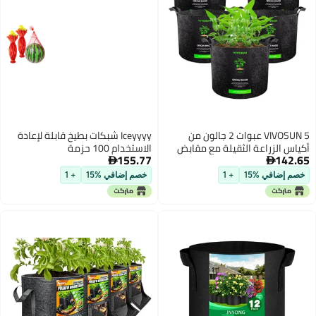
 من
Iceyyyy شبكات بطيخ قابلة لإعادة
ابض
الاستخدام 100 حزمة
155.77

خصم إضافي %15
+ 1