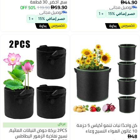
سم، أخضر، 30 قطعة
59.90
50% OFF
119.90

توصيل مجاني
توصيل مجاني
خصم إضافي %15
+ 1
عرض
حدًا نبات تنمو أكياس 5 حزمة
2PCS بركة حوض النباتات المائية،
نسيج نفاذية الزهور البطاطس
نباتات