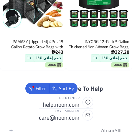
PAMAZY [Upgraded] 4Pcs 15
Gallon Potato Grow Bags with
Thicke
243
Unique Harvest Window & Visible
Aerat

Window, Non-Woven Planter Pot
خصم إضافي %15
+ 1
with Sturdy Handle, Potato
Growing Container, Plant Garden
Bags to Grow Vegetables, Tomato
We're Always Here
Filter
Sort By
HELP CENTER
help.noon.com
EMAIL SUPPORT
care@noon.com