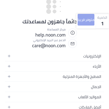
الكمية
متوفر قريبا
نحن دائماً جاهزون لمساعدتك
1
مركز المساعدة
help.noon.com
الدعم عبر البريد الإلكتروني
care@noon.com
الإلكترونيات
الهواتف المتحركة
الأزياء
أجهزة التابلت
أزياء نسائية
المطبخ والأجهزة المنزلية
أجهزة الكمبيوتر المحمولة
أزياء رجالية
الأجهزة الكبيرة
أجهزة الكمبيوتر المكتبية
الجمال
أزياء الأطفال
الأجهزة الصغيرة
الأجهزة القابلة للارتداء
العطور
العطور
المواليد الألعاب
أثاث غرفة النوم
سماعات الرأس
العناية بالبشرة
الساعات
الرضاعة والتغذية
التخزين
أفضل الماركات
الكاميرات والصور وتسجيل الفيديو