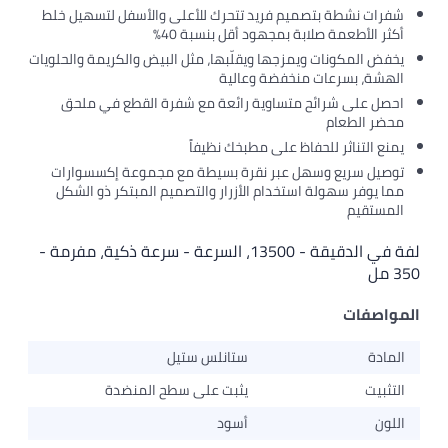
رات نشطة بتصميم فريد تتحرك للأعلى والأسفل لتسهيل خلط
ر الأطعمة صلابة بمجهود أقل بنسبة 40%
فض المكونات ويمزجها ويقلّبها، مثل البيض والكريمة والحلويات
هشة، بسرعات منخفضة وعالية
صل على شرائح متساوية رائعة مع شفرة القطع في ملحق
ضر الطعام
ع التناثر للحفاظ على مطبخك نظيفاً
صيل سريع وسهل عبر نقرة بسيطة مع مجموعة إكسسوارات
ا يوفر سهولة استخدام الأزرار والتصميم المبتكر ذو الشكل
مستقيم
لفة في الدقيقة - 13500، السرعة - سرعة ذكية، مفرمة -
اصفات
ادة
ستانلس ستيل
ثبيت
يثبت على سطح المنضدة
ون
أسود