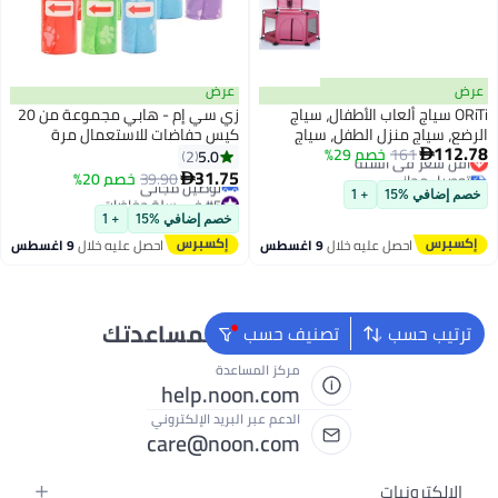
عرض
عرض
ORiTi سياج ألعاب الأطفال، سياج
زي سي إم - هابي مجموعة من 20
الرضع، سياج منزل الطفل، سياج
كيس حفاضات للاستعمال مرة
112.78
161
أقل سعر في السنة
خصم 29%
الزحف، سياج حماية داخلي - وردي
واحدة، أكياس إعادة تعبئة آمنة
5.0
2

توصيل مجاني
وتحكم في الرائحة - متعددة الألوان
31.75
39.90
خصم 20%

أقل سعر في السنة
#5 في سلة حفاضات
خصم إضافي %15
+ 1
أقل سعر في 30 يوم
خصم إضافي %15
+ 1
توصيل مجاني
احصل عليه خلال
9 اغسطس
احصل عليه خلال
9 اغسطس
#5 في سلة حفاضات
نحن دائماً جاهزون لمساعدتك
ترتيب حسب
تصنيف حسب
مركز المساعدة
help.noon.com
الدعم عبر البريد الإلكتروني
care@noon.com
الإلكترونيات