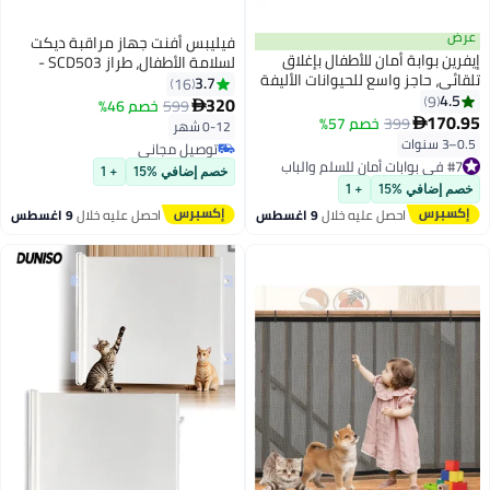
عرض
فيليبس أفنت جهاز مراقبة ديكت
إيفرين بوابة أمان للأطفال بإغلاق
لسلامة الأطفال، طراز SCD503 -
تلقائي، حاجز واسع للحيوانات الأليفة
بلون أبيض/أزرق
3.7
16
والكلاب للسلالم، أقصى عرض 143
4.5
9
320
599
خصم 46%

سم مع وصلات 10/20/30 سم، بوابة
170.95
399
خصم 57%

0-12 شهر
فولاذية متينة لحماية الأطفال
0.5–3 سنوات
توصيل مجاني
والحيوانات الأليفة، مناسبة للسلالم
#7 في بوابات أمان للسلم والباب
توصيل مجاني
والمداخل
خصم إضافي %15
+ 1
#7 في بوابات أمان للسلم والباب
خصم إضافي %15
+ 1
احصل عليه خلال
9 اغسطس
احصل عليه خلال
9 اغسطس