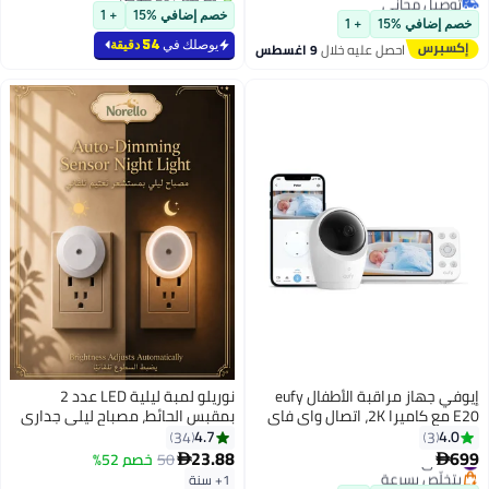
#1 في إكسسوارات الحمامات
#17 في شاشات السلامة
خصم إضافي %15
+ 1
خصم إضافي %15
+ 1
يوصلك في
54 دقيقة
احصل عليه خلال
9 اغسطس
إيوفي جهاز مراقبة الأطفال eufy
نوريلو لمبة ليلية LED عدد 2
E20 مع كاميرا 2K، اتصال واي فاي
بمقبس الحائط، مصباح ليلي جداري
هجين وبدون واي فاي، التحكم في
مع حساس ضوء من الغسق حتى
4.7
4.0
34
3
#7 في شاشات السلامة
التطبيق والشاشة، رؤية ليلية فائقة
الفجر، تشغيل/إيقاف وتعتيم تلقائي،
23.88
699
50
خصم 52%


بتخلّص بسرعة
الوضوح، تحريك وإمالة، تكبير 4 مرات،
ضوء أبيض دافئ لغرفة الرضيع
1+ سنة
#7 في شاشات السلامة