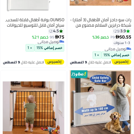
رات سو ​​حاجز أمان الأطفال (3 أمتار) -
DUNISO بوابة أطفال قابلة للسحب،
شبكة درابزين السلالم​​ مصنوع من
سياج أمان قابل للتوسيع للحيوانات
شبكة متينة سميكة لحماية
الأليفة، بوابة شبكية قابلة للطي
4.5
3.9
2
29
الأطفال والحيوانات الأليفة من
للسلالم، المداخل، الممرات، المطابخ،
75
50.55
79
خصم 36%
95
خصم 21%


السقوط في الشرفات أو السلالم.
داخل/خارج المنزل، 130*78 سم
توصيل مجاني
1-3 سنوات
سهل التثبيت للاستخدام الداخلي
توصيل مجاني
توصيل مجاني
خصم إضافي %15
+ 1
بلون أسود كلاسيكي، يحافظ على
توصيل مجاني
خصم إضافي %15
+ 1
الأمان دون حجب الرؤية. مثالي
احصل عليه خلال
9 اغسطس
احصل عليه خلال
9 اغسطس
للسلالم الداخلية وشرفات الشقق
ومناطق اللعب، يُنصح بتركيبه من
قبل البالغين لضمان أقصى درجات
الحماية.