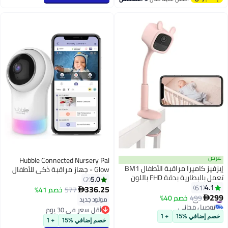
عرض
Hubble Connected Nursery Pal
إيزفيز كاميرا مراقبة الأطفال BM1
Glow - جهاز مراقبة ذكي للأطفال
تعمل بالبطارية بدقة FHD باللون
الرضع / الأطفال مع كاميرا فيديو
5.0
2
الوردي
4.1
61
أمنية لاسلكية للحضانة - محادثة
336.25
577
خصم 41%

#12 في شاشات السلامة
299
ثنائية الاتجاه، مدرب النوم، رؤية ليلية
499
خصم 40%

مولود جديد
توصيل مجاني
بالأشعة تحت الحمراء - أبيض
أقل سعر في 30 يوم
#12 في شاشات السلامة
أقل سعر في 30 يوم
خصم إضافي %15
+ 1
خصم إضافي %15
+ 1