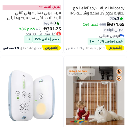
عرض الميجا 📣
Hellobaby مراقب HelloBaby مع
فريدا بيبي جهاز صوتي ثلاثي
بطارية تدوم 29 ساعة وشاشة IPS
الوظائف، منقي هواء وضوء ليلي
بحجم 5 إنش، بدون واي فاي، مراقب
4.3
5
4.8
فيديو للأطفال مع كاميرا وصوت
46
371.65
699
خصم 46%

301.25
بمدى 1000 قدم ورؤية ليلية تلقائية
471
خصم 36%

حديثي الولادة
أقل سعر في 30 يوم
وصوت ثنائي الاتجاه ووضع VOX
توصيل مجاني
توصيل مجاني
لدرجة حرارة الأطفال والحيوانات
توصيل مجاني
خصم إضافي %15
+ 1
بتخلّص بسرعة
خصم إضافي %15
+ 1
الأليفة وكبار السن.
أقل سعر في 30 يوم
احصل عليه خلال
9 اغسطس
احصل عليه خلال
9 اغسطس