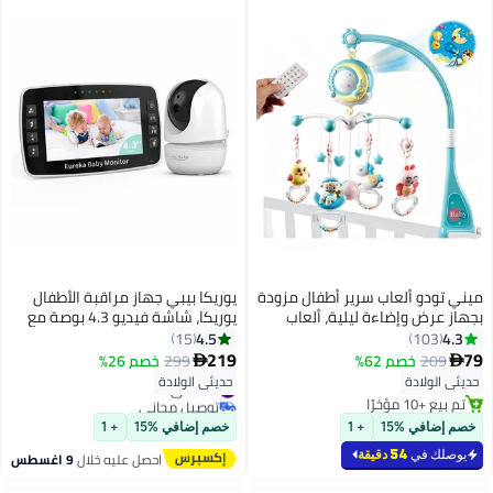
ميني تودو ألعاب سرير أطفال مزودة
يوريكا بيبي جهاز مراقبة الأطفال
بجهاز عرض وإضاءة ليلية، ألعاب
يوريكا، شاشة فيديو 4.3 بوصة مع
سرير أطفال معلقة بزاوية 360
كاميرا، اتصال آمن بدون واي فاي،
4.5
4.3
15
103
درجة، صندوق موسيقي متحرك
رؤية ليلية، صوت ثنائي الاتجاه،
219
79
209
خصم 62%
299
خصم 26%


للأطفال الرضع مع خاصية التوقيت
خاصية كشف البكاء، تنبيه درجة
#20 في شاشات السلامة
حديثي الولادة
حديثي الولادة
الحرارة، تهويدات، مدى يصل إلى
توصيل مجاني
تم بيع +10 مؤخرًا
300 متر
#20 في شاشات السلامة
تم بيع +10 مؤخرًا
خصم إضافي %15
+ 1
خصم إضافي %15
+ 1
يوصلك في
54 دقيقة
احصل عليه خلال
9 اغسطس