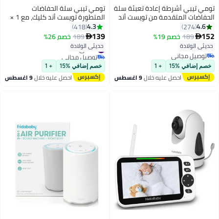
تومي تيبي أشرطة إعادة تعبئة سلة
تومي تيبي سلة الحفاضات
الحفاضات المتقدمة من تويست أند
المتطورة تويست أند كليك، مع 1 ×
كليك، فيلم أخضر مضاد للبكتيريا من
علبة إعادة التعبئة وطبقة خضراء
4.3
4.6
418
274
مصادر مستدامة، عبوة من 3 قطع
مضادة للبكتيريا من مصادر
139
152
189
خصم 19%
189
خصم 26%


مستدامة، باللون الأبيض
#3 في سلة حفاضات
حديثي الولادة
حديثي الولادة
توصيل مجاني
توصيل مجاني
#3 في سلة حفاضات
توصيل مجاني
خصم إضافي %15
+ 1
خصم إضافي %15
+ 1
احصل عليه خلال
9 اغسطس
احصل عليه خلال
9 اغسطس