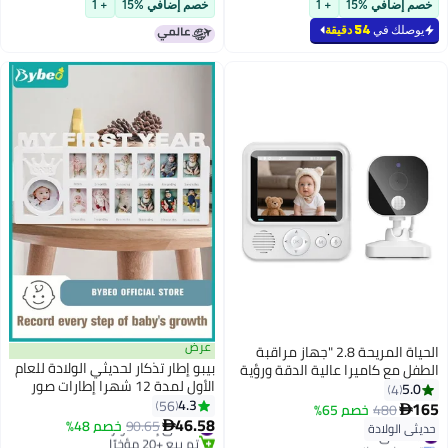
خصم إضافي %15
+ 1
خصم إضافي %15
+ 1
يوصلك في
54 دقيقة
عرض
الحياة المريحة 2.8 "جهاز مراقبة
بيبو إطار تذكار لحديثي الولادة للعام
الطفل مع كاميرا عالية الدقة ورؤية
الأول لمدة 12 شهرا إطارات صور
ليلية، مستشعر درجة الحرارة
5.0
4
مايلستون للاستحمام للأطفال وهدايا
4.3
وتنبيهات البكاء، صوت ثنائي الاتجاه،
56
165
480
خصم 65%

#1 في إكسسوارات الحمامات
الألبوم
46.58
8 تهويدات، لاسلكي، آمن لطفلك
90.65
خصم 48%

#17 في شاشات السلامة
حديثي الولادة
تم بيع +20 مؤخرًا
توصيل مجاني