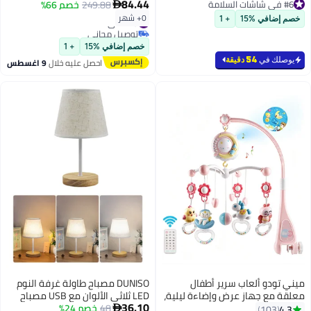
مزدوج، صوت ثنائي الاتجاه، رؤية
84.44
سياج آمن، رؤية ليلية واضحة، بطارية
#6 في شاشات السلامة
249.88
خصم 66%

ليلية ذكية بالألوان الكاملة، مناسبة
#6 في شاشات السلامة
5000 مللي أمبير، محادثة ثنائية
#19 في شاشات السلامة
0+ شهر
خصم إضافي %15
+ 1
للاستخدام الداخلي.
الاتجاه، تسجيل الصور والفيديو
توصيل مجاني
#19 في شاشات السلامة
خصم إضافي %15
+ 1
يوصلك في
54 دقيقة
احصل عليه خلال
9 اغسطس
ميني تودو ألعاب سرير أطفال
DUNISO مصباح طاولة غرفة النوم
معلقة مع جهاز عرض وإضاءة ليلية،
LED ثلاثي الألوان مع USB مصباح
#4 في أضواء ليلية للطفل
36.10
ألعاب سرير أطفال دوارة 360 درجة،
48
خصم 24%
جانبي خشبي ضوء ليلي مع ظل
4.3

103