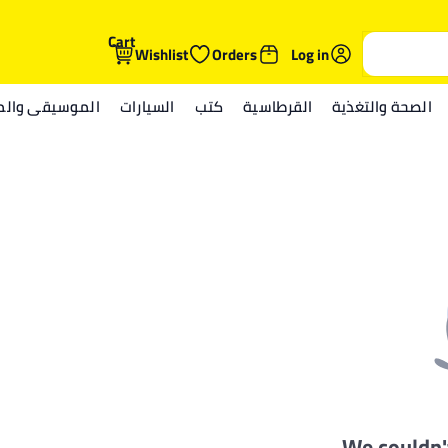
Cart
Wishlist
Orders
Log in
الصحة والتغذية
القرطاسية
كتب
السيارات
الموسيقى والمي
We couldn'