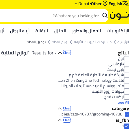
Dubai
Other
English
الإلكترونيات
الجمال والعطور
المنزل
البقالة
أزياء الرجال
أزي
الرئيسية
مستلزمات الحيوانات الأليفة
لوازم القطط
تجميل القطط
البائع
٠ Results for
"
لوازم العناية
Clear
نون
ڨارماسي
بابي تيست
شركة طبيعة للتجارة العامة ذ.م.م
Shen Zhen Zong Zhe Technology Co.,Ltd
متجر وونسام لتوريد مستلزمات الحيوانات الأليفة
حيوانات زوزو الأليفة
نيكست فوج
See All
category
Clear
pet-supplies/cats-16737/grooming-16788
is_fbn
Clear
1