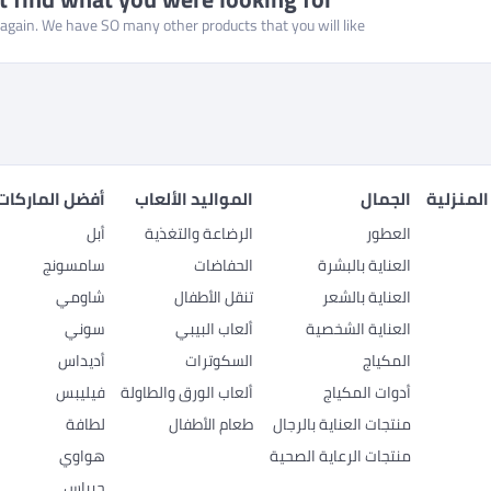
gain. We have SO many other products that you will like!
المنزلية
الجمال
المواليد الألعاب
أفضل الماركات
العطور
الرضاعة والتغذية
أبل
العناية بالبشرة
الحفاضات
سامسونج
العناية بالشعر
تنقل الأطفال
شاومي
العناية الشخصية
ألعاب البيبي
سوني
المكياج
السكوترات
أديداس
أدوات المكياج
ألعاب الورق والطاولة
فيليبس
منتجات العناية بالرجال
طعام الأطفال
لطافة
منتجات الرعاية الصحية
هواوي
جيباس