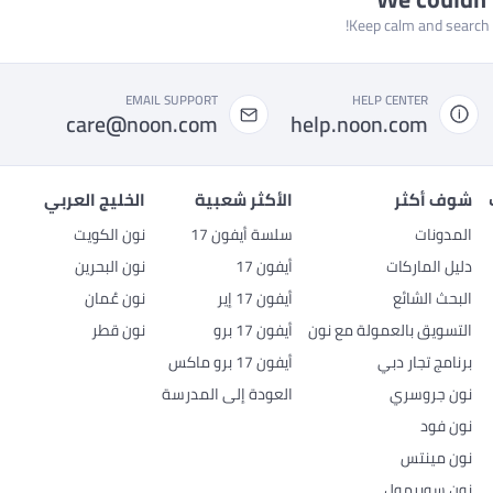
Keep calm and search a
EMAIL SUPPORT
HELP CENTER
care@noon.com
help.noon.com
شوف أكثر
الأكثر شعبية
الخليج العربي
المدونات
سلسة أيفون 17
نون الكويت
دليل الماركات
أيفون 17
نون البحرين
البحث الشائع
أيفون 17 إير
نون عُمان
التسويق بالعمولة مع نون
أيفون 17 برو
نون قطر
برنامج تجار دبي
أيفون 17 برو ماكس
نون جروسري
العودة إلى المدرسة
نون فود
نون مينتس
نون سوبرمول