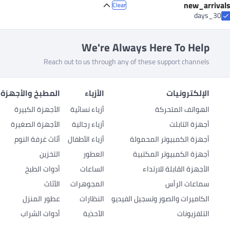
new_arrivals
Clear
30_days
We're Always Here To Help
Reach out to us through any of these support channels
الإلكترونيات
الأزياء
المطبخ والأجهزة 
الهواتف المتحركة
أزياء نسائية
الأجهزة الكبيرة
أجهزة التابلت
أزياء رجالية
الأجهزة الصغيرة
أجهزة الكمبيوتر المحمولة
أزياء الأطفال
أثاث غرفة النوم
أجهزة الكمبيوتر المكتبية
العطور
التخزين
الأجهزة القابلة للارتداء
الساعات
أدوات الطبخ
سماعات الرأس
المجوهرات
الأثاث
الكاميرات والصور وتسجيل الفيديو
النظارات
عطور المنزل
التلفزيونات
الأحذية
أدوات الشراب