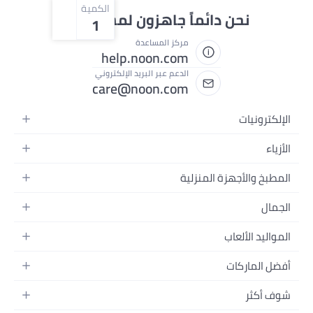
الكمية
ائماً جاهزون لمساعدتك
1
مركز المساعدة
help.noon.com
الدعم عبر البريد الإلكتروني
care@noon.com
لمنزلية
محمولة
مكتبية
داء
تسجيل الفيديو