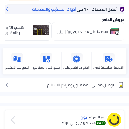
في
أدوات التشذيب والقصافات
اكتسب 5%
رصيد مسترجع مع
معرفة المزيد
بطاقة نون one الائتمانية.
قدّم الحين
بائع ذو تقييم عالي
منتج قليل الاسترجاع
الدفع عند الاستلام
طة نون ومراكز الاستلام
نون‎‎
قييم إيجابي للبائع