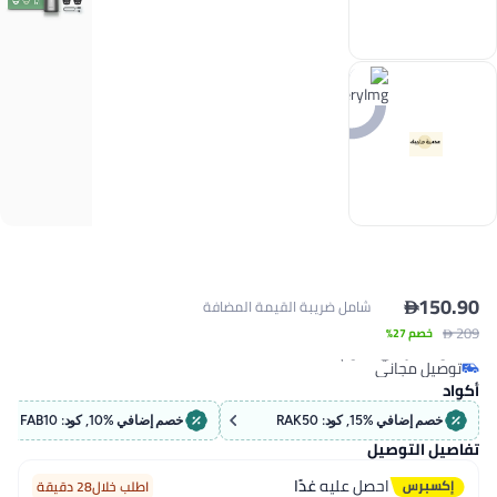
ضريبة القيمة المضافة
خصم إضافي %10, كود: FAB10
يه
غدًا
اطلب خلال28 دقيقة