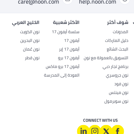
care@noon.com
help.noon.com
شوف أكثر
الأكثر شعبية
الخليج العربي
المدونات
سلسة أيفون 17
نون الكويت
دليل الماركات
أيفون 17
نون البحرين
البحث الشائع
أيفون 17 إير
نون عُمان
التسويق بالعمولة مع نون
أيفون 17 برو
نون قطر
برنامج تجار دبي
أيفون 17 برو ماكس
نون جروسري
العودة إلى المدرسة
نون فود
نون مينتس
نون سوبرمول
CONNECT WITH US