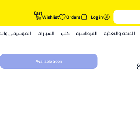
Cart
Wishlist
Orders
Log in
الصحة والتغذية
القرطاسية
كتب
السيارات
الموسيقى والمي
Available Soon
 T2C TWS مع