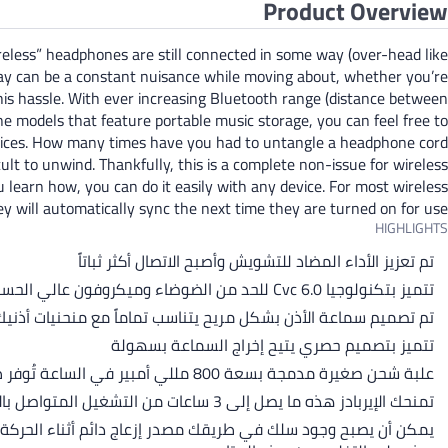
Product Overview
reless” headphones are still connected in some way (over-head like
 way can be a constant nuisance while moving about, whether you’re
his hassle. With ever increasing Bluetooth range (distance between
e models that feature portable music storage, you can feel free to
ices. How many times have you had to untangle a headphone cord
cult to unwind. Thankfully, this is a complete non-issue for wireless
u learn how, you can do it easily with any device. For most wireless
y will automatically sync the next time they are turned on for use.
HIGHLIGHTS
تم تعزيز الأداء المضاد للتشويش وأصبح الاتصال أكثر ثباتاً
تتميز بتكنولوجيا Cvc 6.0 للحد من الضوضاء وميكروفون عالي الحساسية وتساعد على تحسين التعرف على الصوت
تم تصميم سماعة الأذن بشكل مريح يتناسب تماماً مع منحنيات أذنيك
تتميز بتصميم حصري يتيح إخراج السماعة بسهولة
علبة شحن صغيرة مدمجة بسعة 800 مللي أمبير في الساعة تُوفر طاقة الاحتياطية
تمنحك الإيربادز هذه ما يصل إلى 3 ساعات من التشغيل المتواصل بالإضافة إلى 16 ساعة أخرى إذا قمت بشحنها عن طريق علبة الشحن بحجم الجيب
يمكن أن يصبح وجود سلك في طريقك مصدر إزعاج دائم أثناء الحركة