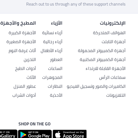
Reach out to us through any of these support channels
الإلكترونيات
الأزياء
المطبخ والأجهزة 
الهواتف المتحركة
أزياء نسائية
الأجهزة الكبيرة
أجهزة التابلت
أزياء رجالية
الأجهزة الصغيرة
أجهزة الكمبيوتر المحمولة
أزياء الأطفال
أثاث غرفة النوم
أجهزة الكمبيوتر المكتبية
العطور
التخزين
الأجهزة القابلة للارتداء
الساعات
أدوات الطبخ
سماعات الرأس
المجوهرات
الأثاث
الكاميرات والصور وتسجيل الفيديو
النظارات
عطور المنزل
التلفزيونات
الأحذية
أدوات الشراب
SHOP ON THE GO