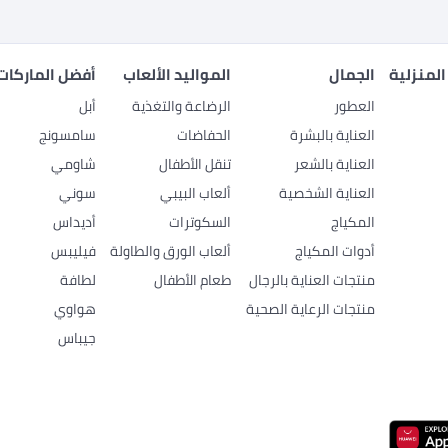
المنزلية
الجمال
المواليد الألعاب
أفضل الماركات
العطور
الرضاعة والتغذية
أبل
العناية بالبشرة
الحفاضات
سامسونج
العناية بالشعر
تنقل الأطفال
شاومي
العناية الشخصية
ألعاب البيبي
سوني
المكياج
السكوترات
أديداس
أدوات المكياج
ألعاب الورق والطاولة
فيليبس
منتجات العناية بالرجال
طعام الأطفال
لطافة
منتجات الرعاية الصحية
هواوي
جيباس