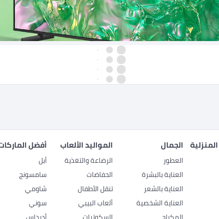
المنزلية
الجمال
المواليد الألعاب
أفضل الماركات
العطور
الرضاعة والتغذية
أبل
العناية بالبشرة
الحفاضات
سامسونج
العناية بالشعر
تنقل الأطفال
شاومي
العناية الشخصية
ألعاب البيبي
سوني
المكياج
السكوترات
أديداس