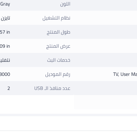
اللون
 Gray
نظام التشغيل
تايزن
طول المنتج
57 in
عرض المنتج
09 in
خدمات البث
نتفلي
TV, User M
رقم الموديل
8000
عدد منافذ الـ USB
2