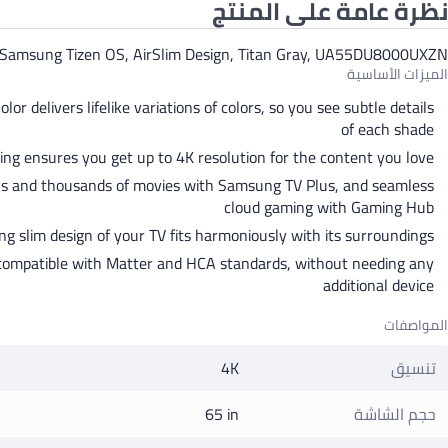
نظرة عامة على المنتج
, Samsung Tizen OS, AirSlim Design, Titan Gray, UA55DU8000UXZN
الميزات الأساسية
delivers lifelike variations of colors, so you see subtle details
of each shade
ing ensures you get up to 4K resolution for the content you love
els and thousands of movies with Samsung TV Plus, and seamless
cloud gaming with Gaming Hub
ng slim design of your TV fits harmoniously with its surroundings
s compatible with Matter and HCA standards, without needing any
additional device
المواصفات
تنسيق
4K
حجم الشاشة
65 in