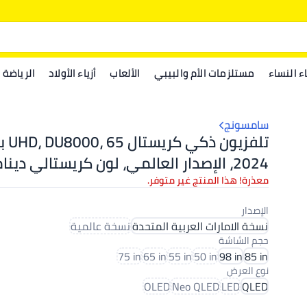
اء النساء
مستلزمات الأم والبيبي
الألعاب
أزياء الأولاد
الرياضة
سامسونج
تلفزيون 
2024، الإصدار العالمي، لون كريستالي دين
ترقية 4K، نظام تشغيل Tizen، تصميم AirSlim
معذرة! هذا المنتج غير متوفر.
الإصدار
نسخة الامارات العربية المتحدة
نسخة عالمية
حجم الشاشة
75 in
65 in
55 in
50 in
98 in
85 in
نوع العرض
OLED
Neo QLED
LED
QLED