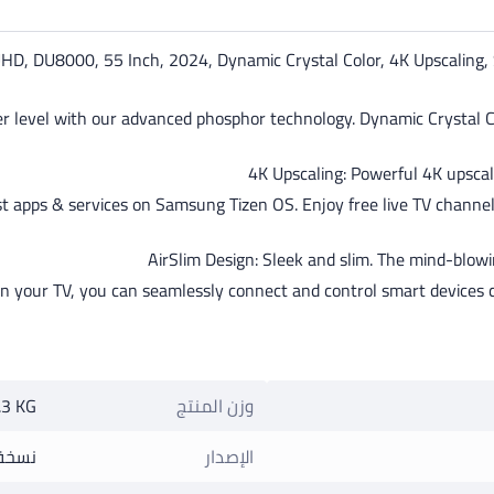
HD, DU8000, 55 Inch, 2024, Dynamic Crystal Color, 4K Upscaling
level with our advanced phosphor technology. Dynamic Crystal Color 
4K Upscaling: Powerful 4K upscal
st apps & services on Samsung Tizen OS. Enjoy free live TV chann
AirSlim Design: Sleek and slim. The mind-blowi
 in your TV, you can seamlessly connect and control smart device
وزن المنتج
.3 KG
الإصدار
نسخة 