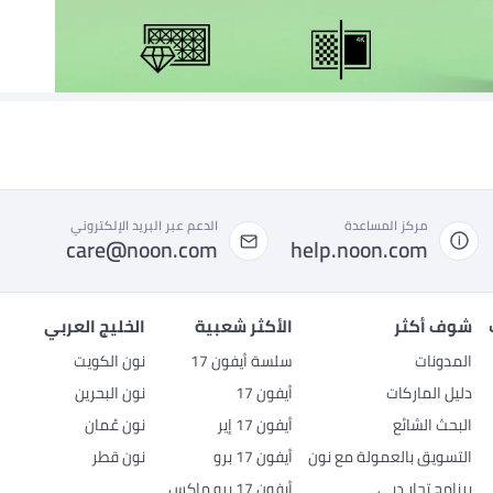
مركز المساعدة
الدعم عبر البريد الإلكتروني
care@noon.com
help.noon.com
شوف أكثر
الأكثر شعبية
الخليج العربي
المدونات
سلسة أيفون 17
نون الكويت
دليل الماركات
أيفون 17
نون البحرين
البحث الشائع
أيفون 17 إير
نون عُمان
التسويق بالعمولة مع نون
أيفون 17 برو
نون قطر
برنامج تجار دبي
أيفون 17 برو ماكس