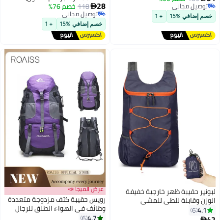
28
ل مجاني
118
خصم 76%
مقاومة للماء، متينة، ومصممة

ل مجاني
توصيل مجاني
هندسيًا
افي %15
+ 1
توصيل مجاني
خصم إضافي %15
+ 1
عرض الميجا 📣
حقيبة ظهر خارجية خفيفة
رويس حقيبة كتف مزدوجة متعددة
وقابلة للطي للمشي
وظائف في الهواء الطلق للرجال
ت طويلة والسفر والتخييم
6
والنساء المشي لمسافات طويلة
4.7
دام اليومي - نسيج متين
6