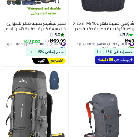
شاومي حقيبة ظهر Xiaomi Mi 10L
متجر فيشينغ حقيبة ظهر للطوارئ
 ترفيهية حضرية حقيبة صدر
ذات سعة كبيرة | حقيبة ظهر للسفر
الحجم حقيبة كتف للجنسين
والتنزه في الهواء الطلق سعة 80
5.0
2
4
والنساء للسفر في الهواء
لترًا | حقيبة ظهر للتخييم | حقيبة
69.99
#23 في حقائب الظهر وحقائب اليد
170
خصم 58%

ظهر قابلة للتعديل ومقاومة للماء
1 مؤخرًا
توصيل مجاني
#23 في حقائب الظهر وحقائب اليد
ذات سعة كبيرة
افي %15
+ 1
خصم إضافي %15
+ 1
ك في
36 دقيقة