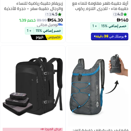
قيبة ظهر مقاومة للماء مع
زيريفام حقيبة رياضية للنساء
اء - للجري، التنزه، ركوب
والرجال، حقيبة سفر – حجرة للأحذية
ت الجبلية، وركوب الدراجات
وجيب للرطوبة
4.5
13
3
 والنساء)
54.30
89.99
خصم 39%

توصيل مجاني
افي %15
+ 1
توصيل مجاني
خصم إضافي %15
+ 1
ك في
36 دقيقة
عرض الميجا 📣
ر‌ حقيبة ظهر خفيفة الوزن