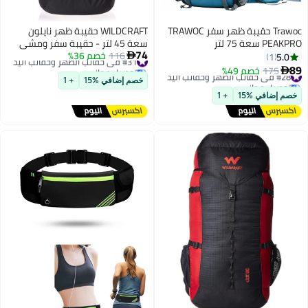
Trawoc حقيبة ظهر سفر TRAWOC
WILDCRAFT حقيبة ظهر نايلون
75 لتر
سعة 45 لتر - حقيبة سفر ومشي
74
#31 في حقائب الظهر وحقائب اليد
116
خصم 36%
مقاومة للماء مع أحزمة قابلة

1
توصيل مجاني
للتعديل، زرقاء
17
خصم 49%
#31 في حقائب الظهر وحقائب اليد
ل مجاني
خصم إضافي %15
+ 1
افي %15
+ 1