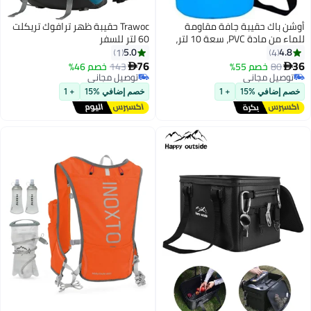
اك حقيبة جافة مقاومة
Trawoc حقيبة ظهر ترافوك تريكلت
للماء من مادة PVC، سعة 10 لتر،
60 لتر للسفر
للطي، مناسبة للغوص
5.0
1
4
ن، للرجال والنساء، وللشاطئ
76
8
خصم 55%
143
خصم 46%

ة، وللرحلات النهرية
ل مجاني
توصيل مجاني
ل مجاني
ة، مع حزام كتف، مثالية
توصيل مجاني
افي %15
+ 1
خصم إضافي %15
+ 1
ف، والشاطئ، وركوب القوارب،
 لمسافات طويلة، والتخييم،
وصيد الأسماك، مقاس 32 × 20 سم