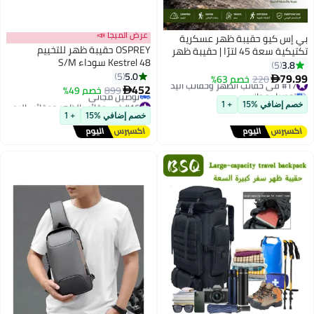
عرض الميجا 📣
كيو حقيبة ظهر عسكرية
OSPREY حقيبة ظهر للتخييم
تكتيكية سعة 45 لترًا | حقيبة ظهر
Kestrel 48 سوداء S/M
 والإخلاء | مزودة بنظام
5
5.0
MOLLE | مقاومة للماء، تصميم
5
220
خصم 63%

452
الجيوب | مناسبة للسفر
ل مجاني
899
خصم 49%

والمغامرات الخارجية
#16 في حقائب الظهر وحقائب اليد
افي %15
+ 1
أقل سعر في السنة
 والتخييم
خصم إضافي %15
+ 1
توصيل مجاني
#16 في حقائب الظهر وحقائب اليد