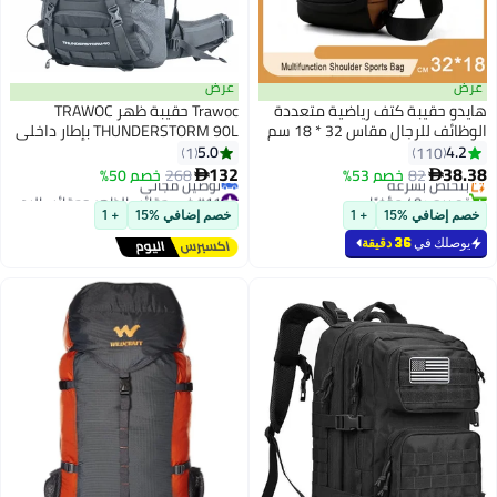
عرض
حقيبة كتف رياضية متعددة
Trawoc حقيبة ظهر TRAWOC
لرجال مقاس 32 * 18 سم
THUNDERSTORM 90L بإطار داخلي
5.0
1
110
عر في 7 يوم
132
82
ّص بسرعة
خصم 53%
268
خصم 50%


4 مؤخرًا
#11 في حقائب الظهر وحقائب اليد
أقل سعر في 30 يوم
افي %15
+ 1
خصم إضافي %15
+ 1
توصيل مجاني
#11 في حقائب الظهر وحقائب اليد
ك في
36 دقيقة