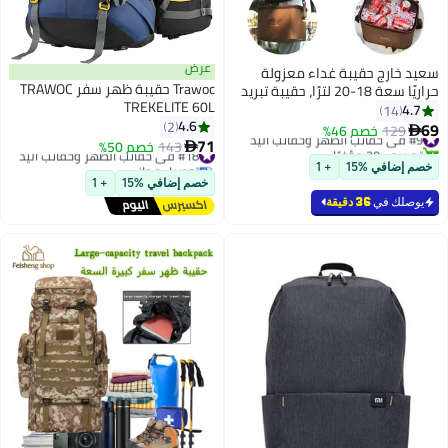
عرض
ارج حقيبة غداء معزولة
Trawoc حقيبة ظهر سفر TRAWOC
حراريًا سعة 18-20 لترًا، حقيبة تبريد
TREKELITE 60L
زولة، مصنوعة من مادة
14
4.6
 سميكة للتلامس مع الطعام
2
12
خصم 46%
71
 للرمال والغبار والرياح
2 مؤخرًا
#18 في حقائب الظهر وحقائب اليد
143
خصم 50%

، حقيبة حمل كبيرة للطعام
توصيل مجاني
افي %15
+ 1
#18 في حقائب الظهر وحقائب اليد
ب للمنزل والسفر في الهواء
خصم إضافي %15
+ 1
والعمل والمدرسة والشاطئ
ك في
36 دقيقة
لألعاب الرياضية والنزهات
أسماك والتخييم، للبالغين
ل والرجال والنساء، قابلة