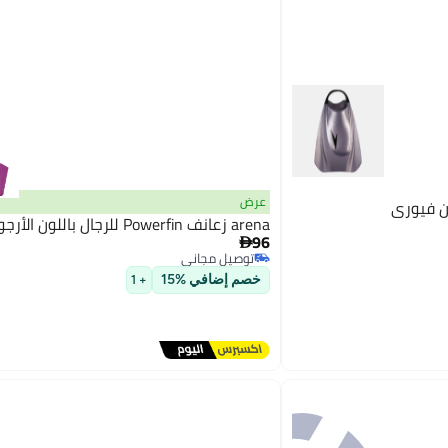
عرض
ن فيوري
arena زعانف Powerfin للرجال باللون الأرجواني
96

توصيل مجاني
توصيل مجاني
خصم إضافي %15
+ 1