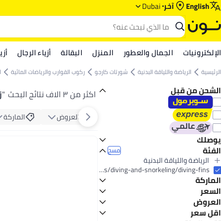
English
آخر
Dubai
الإلكترونيات
الجمال والعطور
المنزل
البقالة
أزياء الرجال
أزي
الرئيسية
الرياضة واللياقة البدنية
شورتات كارجو
ركوب القوارب والرياضات المائية
ا
الشحن من قبل
اكثر من ٣ الاف نتائج البحث
"
ز
العروض
الماركة
يوصلك
الفئة
اليوم
مسح
الرياضة واللياقة البدنية
الكل الرياضة واللياقة البدنية
sports-and-outdoors/sports/boating-and-water-sports/diving-and-snorkeling/diving-fins
الماركة
شورتات كارجو
الكل شورتات كارجو
السعر
ركوب القوارب والرياضات المائية
العروض
إلى
عرض التنائج
الكل ركوب القوارب والرياضات المائية
سبيدو
عرض
اقل سعر
الغوص والغطس
أكوا سفير