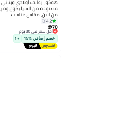
هوكور زعانف أولادي وبناتي ل
مصنوعة من السيليكون ومري
من ابين، مقاس مناسب
4.2
3
70
أقل سعر في 30 يوم

توصيل مجاني
أقل سعر في 30 يوم
خصم إضافي %15
+ 1