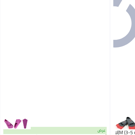
عرض
داوسون سبتورتس زعانف السرعة للسباحة M (3-5)لا