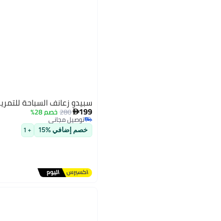
سبيدو زعانف السباحة للتمري
199
280
خصم 28%

توصيل مجاني
توصيل مجاني
خصم إضافي %15
+ 1