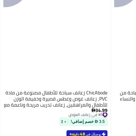
 سباحة من
ChicAbode زعانف سباحة للأطفال مصنوعة من مادة
والنساء
PVC، زعانف غوص وغطس قصيرة وخفيفة الوزن
للأطفال والمراهقين، زعانف تدريب مريحة وناعمة مع
34.99
جيوب للقدم، طقم كامل للقدم والكعب للسباحة
#5 في زعانف العوص

أقل سعر في السنة
للشباب
#5 في زعانف العوص
3.5  خصم إضافي!
+ 2
يوصلك في
40 دقيقة