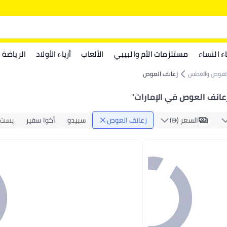
اء النساء
مستلزمات الأم والبيبي
الألعاب
أزياء الأولاد
الرياضة
لغوص والغطس
زعانف العوص
عانف العوص في الإمارات
"
السعر ()
زعانف العوص
سبيدو
أكوا سفير
بست 