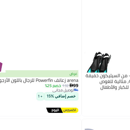
عرض
– من السيليكون خفيفة
arena زعانف Powerfin للرجال باللون الأرجواني
الوزن ومتينة، مقاسات 36-41، مثالية للغوص
99
132
خصم 25%

للكبار والأطفال
توصيل مجاني
توصيل مجاني
خصم إضافي %15
+ 1