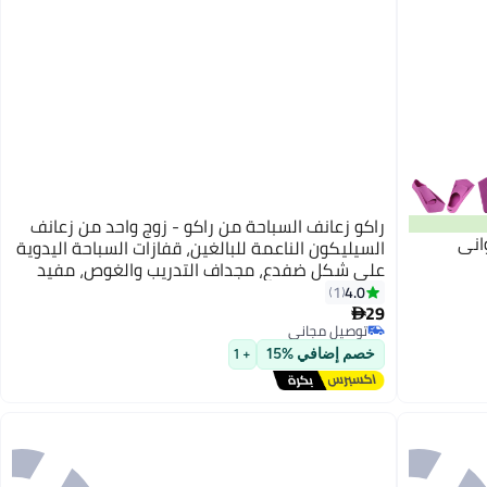
راكو زعانف السباحة من راكو - زوج واحد من زعانف
السيليكون الناعمة للبالغين، قفازات السباحة اليدوية
على شكل ضفدع، مجداف التدريب والغوص، مفيد
باللون الأزرق (متوسط)
4.0
1
29

توصيل مجاني
توصيل مجاني
خصم إضافي %15
+ 1