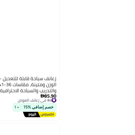
زعانف سباحة قابلة للتعديل 
والتدريب والسباحة الاحترافية 
85.90
#4 في زعانف العوص

توصيل مجاني
#4 في زعانف العوص
خصم إضافي %15
+ 1