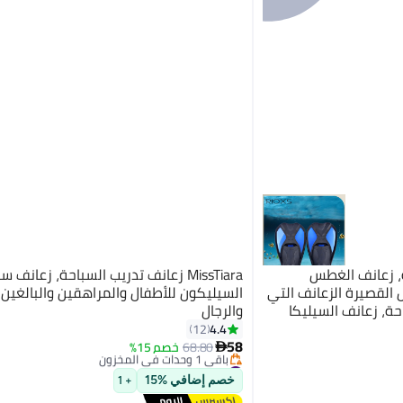
، زعانف الغطس
MissTiara زعانف تدريب السباحة، زعانف
القصيرة الزعانف التي
السيليكون للأطفال والمراهقين والبالغين 
ة، زعانف السيليكا
والرجال
#2 في زعانف العوص
موعة أدوات التدريب
4.4
12
توصيل مجاني
نساء/الشباب/الأطفال
58
68.80
خصم 15%
باقي 1 وحدات في المخزون

#2 في زعانف العوص
خصم إضافي %15
+ 1