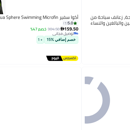
السباحة، زعانف سباحة من
أكوا سفير Aqua Sphere Swimming Microfin
ن والبالغين والنساء
5.0
1
159.50
304.50
خصم 47%

توصيل مجاني
توصيل مجاني
خصم إضافي %15
+ 1