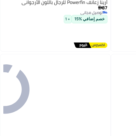
أرينا زعانف Powerfin للرجال باللون الأرجواني
87

توصيل مجاني
توصيل مجاني
خصم إضافي %15
+ 1