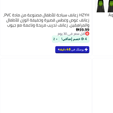
HZYH زعانف سباحة للأطفال مصنوعة من مادة PVC،
زعانف غوص وغطس قصيرة وخفيفة الوزن للأطفال
والمراهقين، زعانف تدريب مريحة وناعمة مع جيوب
39.99
للقدم، طقم كامل للقدم والكعب للسباحة للشباب

أقل سعر في 30 يوم
أقل سعر في 30 يوم
4  خصم إضافي!
+ 2
يوصلك في
40 دقيقة