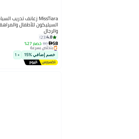
MissTiara زعانف تدريب 
السيليكون للأطفال والمراهقي
والرجال
#1 في زعانف العوص
4.8
23
توصيل مجاني
58
80
خصم 27%
بتخلّص بسرعة

#1 في زعانف العوص
خصم إضافي %15
+ 1