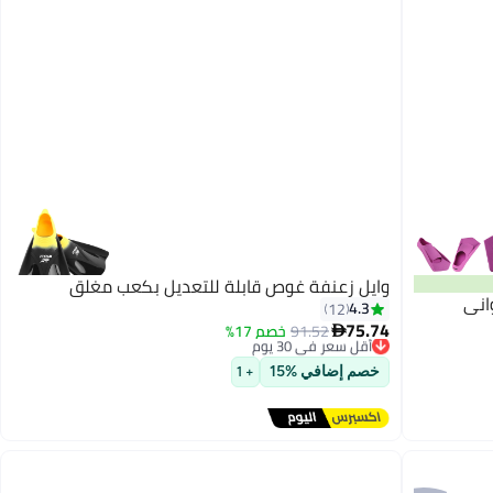
وايل زعنفة غوص قابلة للتعديل بكعب مغلق
4.3
12
75.74
91.52
خصم 17%
أقل سعر في 30 يوم

توصيل مجاني
أقل سعر في 30 يوم
خصم إضافي %15
+ 1