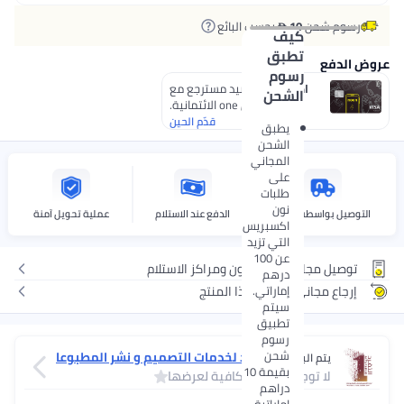
رسوم شحن
10 
بحسب البائع
كيف
تطبق
 الدفع
رسوم
اكتسب 5%
رصيد مسترجع مع
الشحن
بطاقة نون one الائتمانية.
قدّم الحين
يطبق
الشحن
المجاني
على
طلبات
نون
لتوصيل بواسطة نوون
الدفع عند الاستلام
عملية تحويل آمنة
اكسبريس
التي تزيد
عن 100
توصيل مجاني لنقطة نون ومراكز الاستلام
درهم
إماراتي.
إرجاع مجاني ومريح لهذا المنتج
سيتم
تطبيق
رسوم
شحن
التفرد لخدمات التصميم و نشر المطبوعا
يتم البيع عبر
بقيمة 10
ت
لا توجد تقييمات كافية لعرضها
دراهم
إماراتية