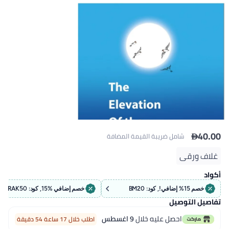

40
شامل ضريبة القيمة المضافة
ف ورقي
د
خصم 15% إضافي!, كود: BM20
خصم إضافي %15, كود: RAK50
يل التوصيل
احصل عليه خلال
9 اغسطس
اطلب خلال 17 ساعة 54 دقيقة