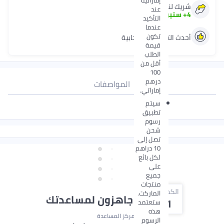
شريك لنون منذ
عند
4
+
سنين
التأكيد
عندما
تكون
أحدث التقييمات الإيجابية
قيمة
الطلب
أقل من
100
درهم
المواصفات
إماراتي.
سيتم
تطبيق
رسوم
شحن
تصل إلى
10 دراهم
لكل بائع
على
جميع
منتجات
الكمية
الماركت.
نحن دائماً جاهزون لمساعدتك
1
ستعتمد
هذه
مركز المساعدة
الرسوم