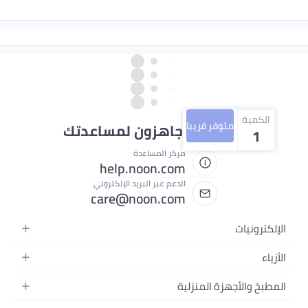
الكمية
متوفر قريبا
نحن دائماً جاهزون لمساعدتك
1
مركز المساعدة
help.noon.com
الدعم عبر البريد الإلكتروني
care@noon.com
الإلكترونيات
الهواتف المتحركة
الأزياء
أجهزة التابلت
أزياء نسائية
المطبخ والأجهزة المنزلية
أجهزة الكمبيوتر المحمولة
أزياء رجالية