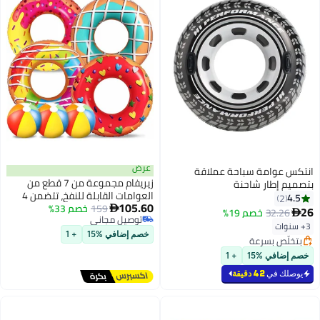
عرض
زيريفام مجموعة من 7 قطع من
العوامات القابلة للنفخ، تتضمن 4
105.60
159
خصم 33%
عوامات على شكل دونات + 3 كرات

توصيل مجاني
شاطئ ملونة، ألعاب حمام سباحة
توصيل مجاني
صيفية للأطفال، مستلزمات حفلات
خصم إضافي %15
+ 1
مائية ممتعة لحمام السباحة
والشاطئ والأنشطة الخارجية