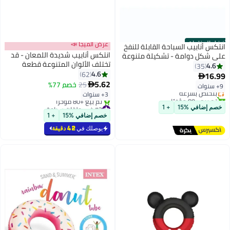
عرض الميجا 📣
لنفخ
انتكس أنابيب شديدة اللمعان - قد
نوعة
تختلف الألوان المتنوعة قطعة
واحدة مقاس 76 سم 76سم
4.6
62
5.62
25
خصم 77%

3+ سنوات
#2 في حلقات سباحة
بتخلّص بسرعة
خصم إضافي %15
+ 1
تم بيع +80 مؤخرًا
#2 في حلقات سباحة
يوصلك في
42 دقيقة