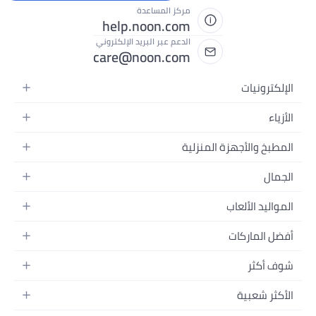
ركز المساعدة
help.noon.co
لدعم عبر البريد الإلكتروني
care@noon.co
ة
لفيديو