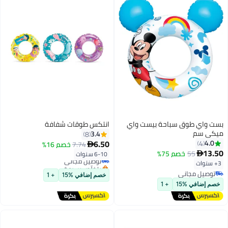
اي
انتكس طوقات شفافة
3.4
8
6.50
7.74
خصم 16%

6-10 سنوات
توصيل مجاني
بتخلّص بسرعة
توصيل مجاني
خصم إضافي %15
+ 1