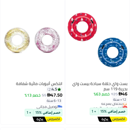
اي
انتكس أنبوبات مائية شفافة
4.5
2
47.50
55
خصم 13%

6-13 سنة
توصيل مجاني
توصيل مجاني
خصم إضافي %15
+ 1