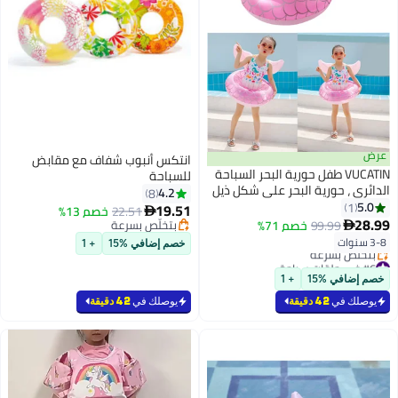
انتكس أنبوب شفاف مع مقابض
سباحة
للسباحة
 ذيل
4.2
8
ائري
19.51
22.51
خصم 13%

بتخلّص بسرعة
 ،
بتخلّص بسرعة
خصم إضافي %15
+ 1
يوصلك في
42 دقيقة