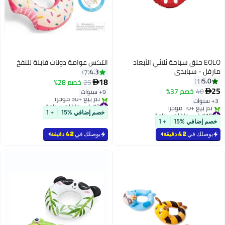
انتكس عوامة دونات قابلة للنفخ
4.3
7
18
25
خصم 28%

9+ سنوات
#3 في حلقات سباحة
بتخلّص بسرعة
خصم إضافي %15
+ 1
تم بيع +30 مؤخرًا
#3 في حلقات سباحة
يوصلك في
42 دقيقة