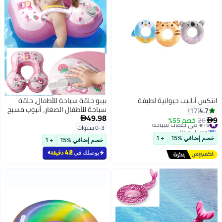
بيبو حلقة سباحة للأطفال، حلقة
سباحة للأطفال الصغار، أنبوب مسبح
49.98
للأطفال مزود بأحزمة أمان، حلقة

مسبح للأطفال الرضع، عوامات تحت
0-3 سنوات
الإبط، سترة نجاة للرضع للعب آمن
خصم إضافي %15
+ 1
في الماء، ملحقات حفلات المسبح
للأطفال من عمر 0 إلى 3 سنوات.
يوصلك في
42 دقيقة