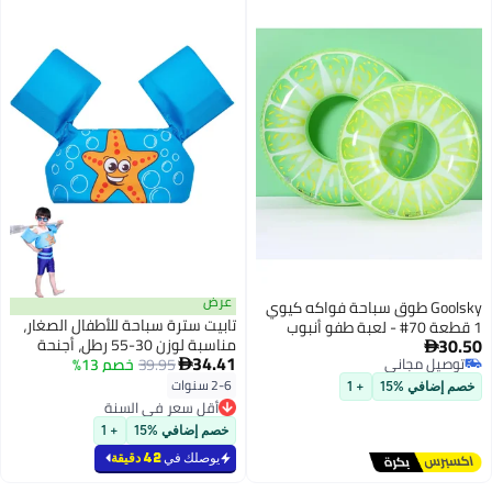
عرض
كيوي
تابيت سترة سباحة للأطفال الصغار،
ب
مناسبة لوزن 30-55 رطل، أجنحة
34.41
39.95
خصم 13%
عائمة للذراع، سترة سباحة آمنة

للأطفال، أحزمة ذراع للسباحة قابلة
2-6 سنوات
للنفخ، أكمام عائمة لذراع السباحة
أقل سعر في السنة
(نجم البحر)
أقل سعر في السنة
خصم إضافي %15
+ 1
يوصلك في
42 دقيقة