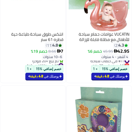
انتكس طوق سباحة طباعة حية
قطره 61 سم
ل
4.8
11
7
8.66
خصم 19%

6–10 سنوات
ن 4 إلى 48
#7 في حلقات سباحة
بتخلّص بسرعة
خصم إضافي %15
+ 1
تم بيع +20 مؤخرًا
#7 في حلقات سباحة
يوصلك في
42 دقيقة