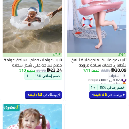
عرض
نفخ
تابيت عوامات حمام السباحة، عوامة
حمام سباحة على شكل سحابة
23.24
احة
25.95
خصم 10%
قوس قزح، مقعد سباحة، حلقة

،
قابلة للنفخ، حلقة سباحة
خصم إضافي %15
+ 1
صغار
يوصلك في
42 دقيقة