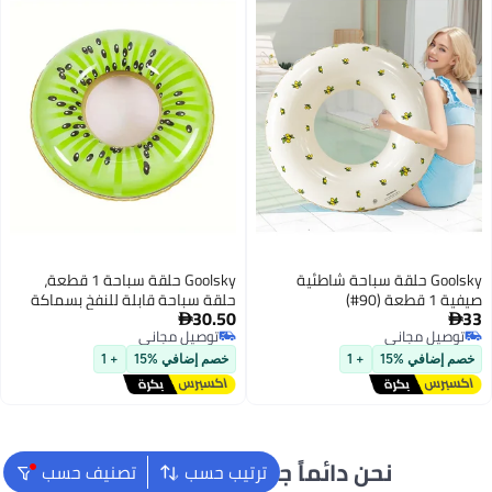
Goolsky حلقة سباحة 1 قطعة،
حلقة سباحة قابلة للنفخ بسماكة
30.50
الفواكه، حلقة نجاة عائمة لحديقة

توصيل مجاني
الماء الصيفية (70#)
توصيل مجاني
خصم إضافي %15
+ 1
ً جاهزون لمساعدتك
ترتيب حسب
تصنيف حسب