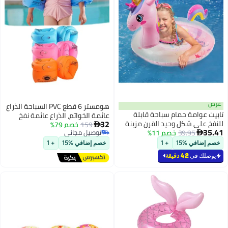
هومستر 6 قطع PVC السباحة الذراع
عائمة الخواتم، الذراع عائمة نفخ
32
ينة
159
خصم 79%
عائمة السباحة الذراع الفرقات المياه

جة،
توصيل مجاني
عائمة الأكمام للسباحة
توصيل مجاني
خصم إضافي %15
+ 1
،
بار