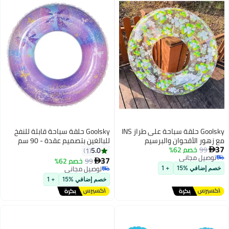
Goolsky حلقة سباحة على طراز INS
Goolsky حلقة سباحة قابلة للنفخ
للبالغين بتصميم عقدة - 90 سم
فخ
عائمة تحت الإبط من PVC المعزز
5.0
1
للأنشطة الخارجية في المسبح
37
99
خصم 62%

والشاطئ
توصيل مجاني
توصيل مجاني
خصم إضافي %15
+ 1