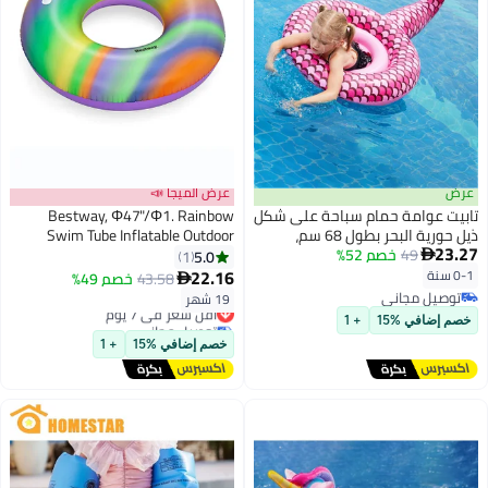
عرض الميجا 📣
 شكل
Bestway, Φ47"/Φ1. Rainbow
Swim Tube Inflatable Outdoor
 على
Water Play Toy for Kids and
5.0
1
لعاب
Families, Durable Premium Quality
22.16
43.58
خصم 49%

Material, Easy Inflate and Deflate
19 شهر
أقل سعر في 7 يوم
Design, Pool Beach Garden
توصيل مجاني
Summer Fun Activity, 19m
أقل سعر في 7 يوم
خصم إضافي %15
+ 1