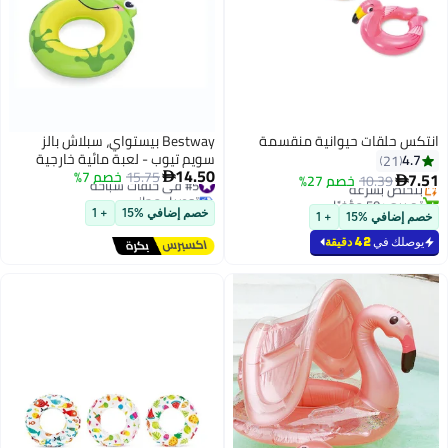
ة
Bestway بيستواي، سبلاش بالز
سويم تيوب - لعبة مائية خارجية
14.50
#5 في حلقات سباحة
15.75
خصم 7%
قابلة للنفخ متنوعة للأطفال

توصيل مجاني
والعائلات، مصنوعة من مواد عالية
#5 في حلقات سباحة
الجودة المتينة، تصميم سهل للنفخ
خصم إضافي %15
+ 1
والتفريغ