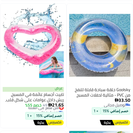
عرض
نفخ
تابيت أجسام عائمة في المسبح،
ح
ريش داخل عوامات على شكل قلب،
21.65
49
خصم 55%
أقل سعر في السنة
عوامة سباحة دائرية شفافة قابلة

توصيل مجاني
للنفخ، عوامة مائية، حلقة سباحة
أقل سعر في السنة
خصم إضافي %15
+ 1