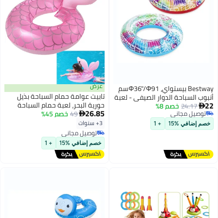
عرض
Bestway بيستواي، Φ36"/Φ91سم
تابيت عوامة حمام السباحة بذيل
 لعبة
حورية البحر، لعبة حمام السباحة
عة
26.85
49
خصم 45%
الصيفية الممتعة للأعمار من 3
 مواد

سنوات فما فوق، حفلة الشاطئ،
ميم
3+ سنوات
حلقة سباحة للأنشطة المائية 48
توصيل مجاني
سم
توصيل مجاني
خصم إضافي %15
+ 1