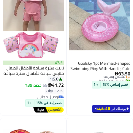
عرض
تابيت سترة سباحة للأطفال الصغار،
Swim
ملابس سباحة للأطفال، سترة سباحة
آمنة للأطفال من عمر سنتين إلى
5.0
1
ست سنوات (لون المهر الوردي)
41.72
69
خصم 39%

2-6 سنوات
توصيل مجاني
توصيل مجاني
خصم إضافي %15
+ 1