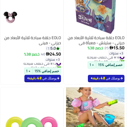
اد من
EOLO حلقة سباحة ثلاثية الأبعاد من
ديزني - ميني
5.0
1
24.50
40
خصم 38%

3+ سنوات
#12 في حلقات سباحة
تم بيع +10 مؤخرًا
#12 في حلقات سباحة
خصم إضافي %15
+ 1
يوصلك في
42 دقيقة