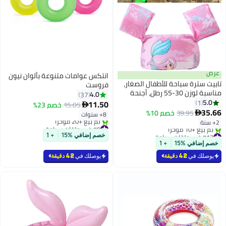
انتكس عوامات متنوعة بألوان نيون
ار،
فروست
نحة
4.0
37
ة
11.50
15.05
خصم 23%

بلة
8+ سنوات
حة
#9 في حلقات سباحة
باقي 2 وحدات في المخزون
خصم إضافي %15
+ 1
تم بيع +20 مؤخرًا
#9 في حلقات سباحة
يوصلك في
42 دقيقة