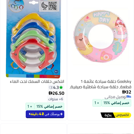
انتكس حلقات السمك تحت الماء
فية،
4.3
3
26.50

6+ سنوات
خصم إضافي %15
+ 1
يوصلك في
42 دقيقة