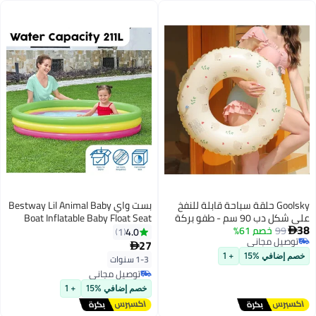
نفخ
بست واي Bestway Lil Animal Baby
 بركة
Boat Inflatable Baby Float Seat
ي
Kids Pool Float with Animal Design
4.0
1
Safety Seat Leg Holes Water Play
27

Toy for Toddlers 1 Pc Design May
1-3 سنوات
Vary
توصيل مجاني
توصيل مجاني
خصم إضافي %15
+ 1