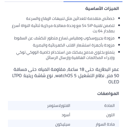
الميزات الأساسية
خصائص متقدمة للعدائين مثل تنبيهات الإيقاع والسرعة
تتضمن تقنية S4 SiP مع وحدة معالجة مركزية ثنائية النواة أسرع
بمقدار 64 بت
مزودة بجيروسكوب ومقياس تسارع متطور للكشف عن السقوط
مزودة بأجهزة استشعار القلب الكهربائية والبصرية
يتمتع بخلوي مدمج يمكنك من استخدام خاصية الووكي توكي
وإجراء المكالمات الهاتفية وإرسال الرسائل
عمر البطارية: حتى 18 ساعة، مقاومة المياه: حتى مسافة
50 متر، نظام التشغيل: watchOS 5، نوع شاشة ريتينا: LTPO
OLED
المواصفات
المادة
الفلورلاستومر
اللون
أسود
مادة السوار
سيليكون