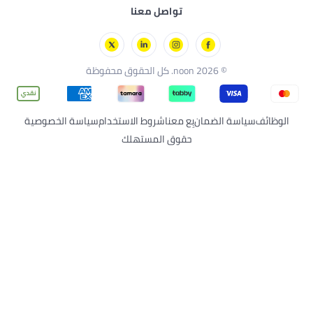
نون قطر
نون فود
تواصل معنا
العودة إلى المدرسة
جيباس
نون مينتس
نون سوبرمول
© 2026 noon. كل الحقوق محفوظة
الوظائف
سياسة الضمان
بِع معنا
شروط الاستخدام
سياسة الخصوصية
حقوق المستهلك