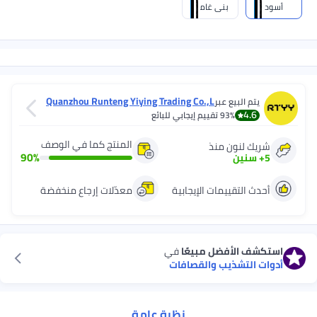
 غامق
Quanzhou Runteng Yiying Trading Co.,L
td
قييم إيجابي للبائع
المنتج كما في الوصف
ذ
90
%
 الإيجابية
معدّلات إرجاع منخفضة
مبيعًا
في
والقصافات
نظرة عامة