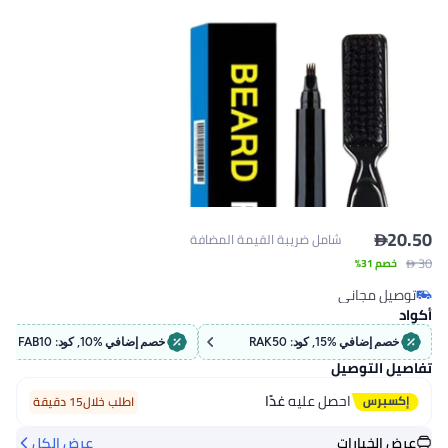
ريبة القيمة المضافة
خصم إضافي %10, كود: FAB10
يه
غدًا
اطلب خلال15 دقيقة
عرض الكل