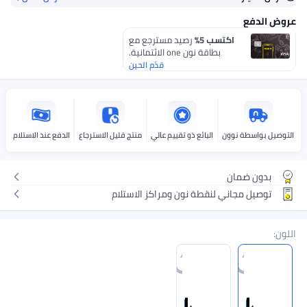
%
رصيد مسترجع مع
ون one الائتمانية.
قدّم الحين
بائع ذو تقييم عالي
منتج قليل الاسترجاع
الدفع عند الاستلام
طة نون ومراكز الاستلام