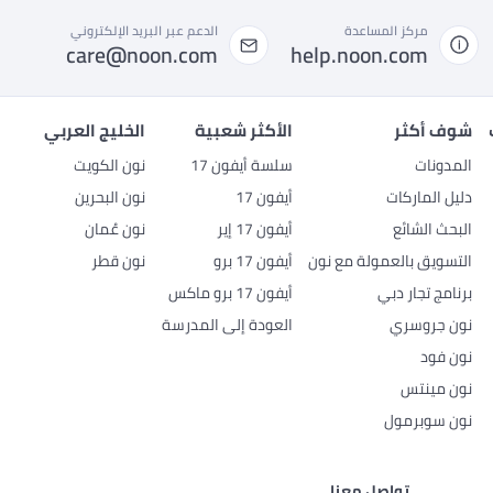
مركز المساعدة
الدعم عبر البريد الإلكتروني
care@noon.com
help.noon.com
شوف أكثر
الأكثر شعبية
الخليج العربي
المدونات
سلسة أيفون 17
نون الكويت
دليل الماركات
أيفون 17
نون البحرين
البحث الشائع
أيفون 17 إير
نون عُمان
التسويق بالعمولة مع نون
أيفون 17 برو
نون قطر
برنامج تجار دبي
أيفون 17 برو ماكس
نون جروسري
العودة إلى المدرسة
نون فود
نون مينتس
نون سوبرمول
تواصل معنا