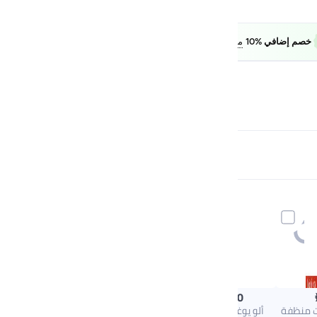
FAB10
خصم إضافي %10
معرفة المزيد

79.00
ت منظفة
ألو يوغا كاب بيسبول