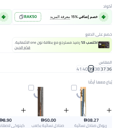
أكواد
RAK50
خصم إضافي %15
معرفة المزيد
خصم على الدفع
اكتسب 5%
رصيد مسترجع مع بطاقة نون one الائتمانية.
قدّم الحين
المقاس
41
40
39
38
37
36
يُباع معها أيضًا



8.90
50.00
38.27
ريوكل صنادل نسائية
صنادل نسائية بكعب
كينوكي لاصقا