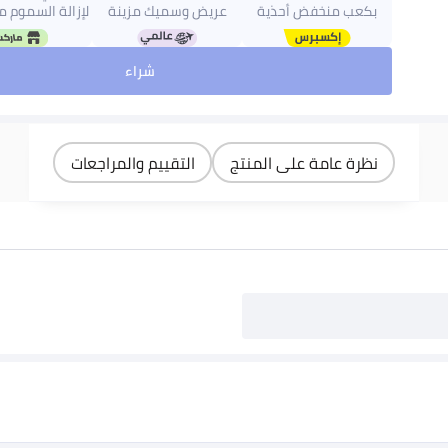
بكعب منخفض أحذية
عريض وسميك مزينة
لإزالة السموم م
كاجوال مريحة مغلقة
بزهور، صنادل ذات حزام
من 10 قطع
الأصابع منخفض قابلة
واحد بحجم كبير
شراء
للتنفس صنادل صيفية
للمشي
نظرة عامة على المنتج
التقييم والمراجعات