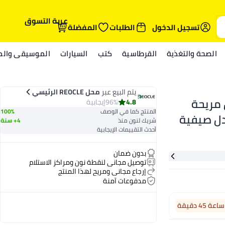
عربة التسوق
تسجيل الدخول
الطلبات
المفضلة
الصحة والتغذية
القرطاسية
كتب
السيارات
الموسيقى والمي
يتم البيع عبر
محل REOCLE الرئيسي
 مريحة
4.8
96%
إيجابية
المنتج كما في الوصف
100%
دل صيفية
شريك لنون منذ
4+ سنة
أحدث التقييمات الإيجابية
بدون ضمان
توصيل مجاني لنقطة نون ومراكز الاستلام
إرجاع مجاني ومريح لهذا المنتج
مدفوعات آمنة