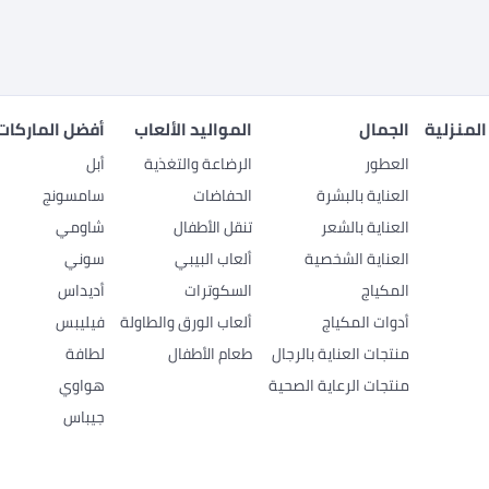
المنزلية
الجمال
المواليد الألعاب
أفضل الماركات
العطور
الرضاعة والتغذية
أبل
العناية بالبشرة
الحفاضات
سامسونج
العناية بالشعر
تنقل الأطفال
شاومي
العناية الشخصية
ألعاب البيبي
سوني
المكياج
السكوترات
أديداس
أدوات المكياج
ألعاب الورق والطاولة
فيليبس
منتجات العناية بالرجال
طعام الأطفال
لطافة
منتجات الرعاية الصحية
هواوي
جيباس