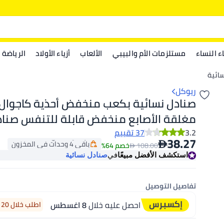
اء النساء
مستلزمات الأم والبيبي
الألعاب
أزياء الأولاد
الرياضة
ائية
ريوكل
صنادل نسائية بكعب منخفض أحذية كاجوال
مغلقة الأصابع منخفض قابلة للتنفس صنا
أقل سعر في 30 يوم
للمشي
3.2
37 تقييم
توصيل مجاني

38.27
باقي 4 وحدات في المخزون

108.00
خصم 64%
أقل سعر في 30 يوم
استكشف الأفضل مبيعًا
في
صنادل نسائية
تفاصيل التوصيل
احصل عليه خلال
8 اغسطس
اطلب خلال 20 ساعة 45 دقيقة