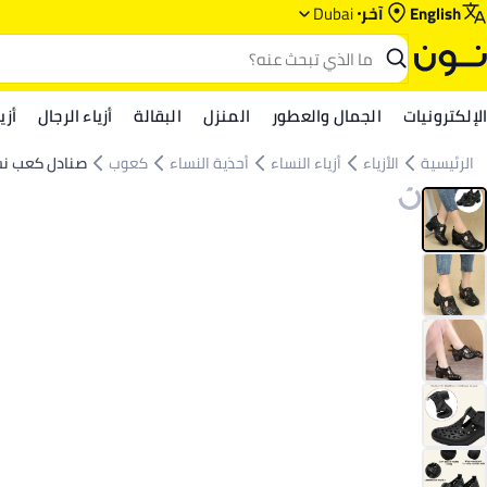
English
آخر
Dubai
الإلكترونيات
الجمال والعطور
المنزل
البقالة
أزياء الرجال
أزي
الرئيسية
الأزياء
أزياء النساء
أحذية النساء
كعوب
صنادل كعب نس