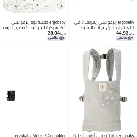
ergobaby إيرغو بيبي إيفولف 3 في
ergobaby حقيبة نوم إيرغو بيبي
1 لعبة بار ملحق عجائب المحيط
الكلاسيكية للمواليد - تصميم خروف
28.04
44.92
رمادي فحمي
د.ب‏
د.ب‏
ergobaby حاملة دمى أطفال أصلية،
ergobaby Metro 3 Cupholder