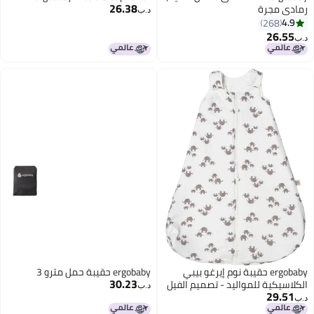
26.38
رمادي مجرة
د.ب‏
4.9
268
26.55
د.ب‏
ergobaby حقيبة نوم إيرغو بيبي
ergobaby حقيبة حمل مترو 3
30.23
الكلاسيكية للمواليد - تصميم الفيل
د.ب‏
29.51
د.ب‏