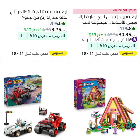
عرض الميجا 📣
ليغو مجموعة لعبة التظاهر آلي
ليغو ‏فريندز مبنى نادي هارت ليك
بدلة معارك زين من ليغو®
سيتي للأصدقاء، مجموعة لعب
NINJAGO®‎ مع 3 شخصيات صغيرة،
5.0
20
للأطفال بعمر ٨ سنوات وأكثر (٧٩٤
4.8
11
هدية النينجا 71827
3.75
4.30
خصم 12%
د.ب‏
قطعة) 42689
30.35
45.34
خصم 33%
د.ب‏
لك رصيد مسترجع 10%
+ 1
#45 في مجموعات ألعاب البناء
#45 في مجموعات ألعاب البناء
لك رصيد مسترجع 10%
+ 1
احصل عليه خلال
14 - 15
احصل عليه خلال
14 - 15
اغسطس
اغسطس