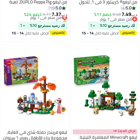
من ليغو® كرييتور 3 في 1، تتحول
من ليغو DUPLO‎ Peppa Pig، لعبة
إلى نموذج نفاثة أو مروحية 31160
خيمة وزورق للعب الإبداعي 10452
5.0
5.0
19
4
7.37
7.49
8.48
خصم 11%
9.71
أقل سعر في 7 يوم
خصم 24%
د.ب‏
د.ب‏
أقل سعر في 7 يوم
بتخلّص بسرعة
أقل سعر في 7 يوم
أقل سعر في 7 يوم
لك رصيد مسترجع 10%
+ 1
لك رصيد مسترجع 10%
+ 1
احصل عليه خلال
14 - 15
احصل عليه خلال
14 - 15
اغسطس
اغسطس
عرض الميجا 📣
ليغو ‏فريندز حفلة شاي في الغابة،
ليغو ‏Minecraft المغامرة الليلية
مجموعة بناء للأطفال بعمر ٦ سنوات