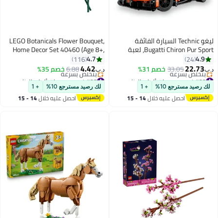
ليغو Technic السيارة الفائقة
LEGO Botanicals Flower Bouquet,
Bugatti Chiron Pur Sport، لعبة
Home Decor Set 40460 (Age 8+,
سيارة سباق للأطفال بعمر ٩ سنوات
120 Pieces)
4.7
4.9
116
24
وأكثر (٧٧١ قطعة)‏ 42222
4.42
22.73
33.05
خصم 31%
6.88
خصم 35%
د.ب‏
د.ب‏
#22 في مجموعات ألعاب البناء
#27 في مجموعات ألعاب البناء
أقل سعر في السنة
أقل سعر في 30 يوم
لك رصيد مسترجع 10%
+ 1
لك رصيد مسترجع 10%
+ 1
بتخلّص بسرعة
بتخلّص بسرعة
احصل عليه خلال
14 - 15
احصل عليه خلال
14 - 15
#22 في مجموعات ألعاب البناء
#27 في مجموعات ألعاب البناء
اغسطس
اغسطس