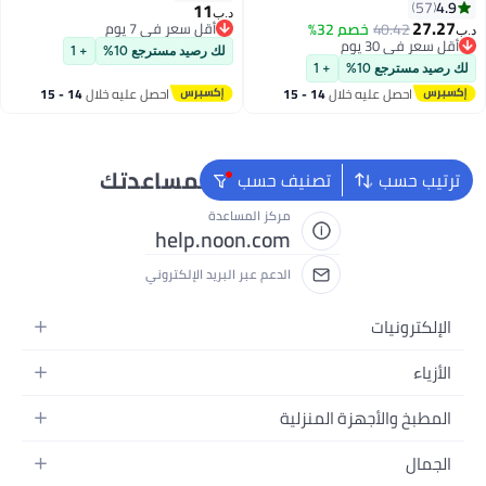
وأكثر (٦٦٨ قطعة) 71832
4.9
57
11
د.ب‏
27.27
40.42
خصم 32%
أقل سعر في 7 يوم
د.ب‏
أقل سعر في 30 يوم
أقل سعر في 7 يوم
لك رصيد مسترجع 10%
+ 1
أقل سعر في 30 يوم
لك رصيد مسترجع 10%
+ 1
احصل عليه خلال
14 - 15
احصل عليه خلال
14 - 15
اغسطس
اغسطس
نحن دائماً جاهزون لمساعدتك
ترتيب حسب
تصنيف حسب
مركز المساعدة
help.noon.com
الدعم عبر البريد الإلكتروني
الإلكترونيات
الجوالات
الأزياء
التابلت
أزياء نسائية
المطبخ والأجهزة المنزلية
اللابتوبات
أزياء رجالية
الحمام
الأجهزة المنزلية
الجمال
أزياء البنات