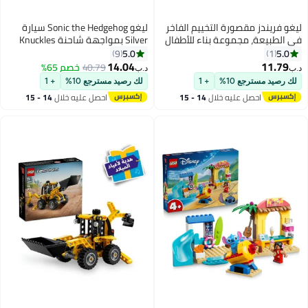
ليغو ‏فريندز مقصورة التخييم الفاخر
ليغو ‏Sonic the Hedgehog‎‏ سيارة
في الطبيعة، مجموعة بناء للأطفال
Silver بمواجهة شاحنة Knuckles
بعمر ٦ سنوات وأكثر (٢٩٥ قطعة)
الضخمة، لعبة سيارة للأطفال بعمر ٨
5.0
5.0
9
1
42682
سنوات وأكثر (٣٧٨ قطعة) 77118
14.04
11.79
40.79
خصم 65%
د.ب‏
د.ب‏
لك رصيد مسترجع 10%
+ 1
لك رصيد مسترجع 10%
+ 1
احصل عليه خلال
14 - 15
احصل عليه خلال
14 - 15
اغسطس
اغسطس