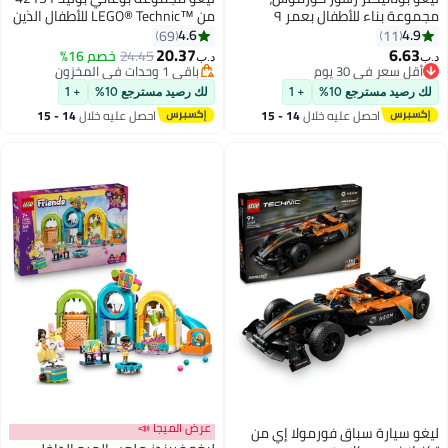
مجموعة بناء للأطفال بعمر ٩
من ™LEGO® Technic للأطفال الذين
سنوات وأكثر، ديكور نباتات (١٧١
تبلغ أعمارهم 9 سنوات أو أكثر (905
4.6
4.9
69
11
قطعة) 11514
قطع)
20.37
6.63
24.45
خصم 16%
د.ب‏
د.ب‏
أقل سعر في 30 يوم
باقي 1 وحدات في المخزون
أقل سعر في 30 يوم
باقي 1 وحدات في المخزون
لك رصيد مسترجع 10%
+ 1
لك رصيد مسترجع 10%
+ 1
احصل عليه خلال
14 - 15
احصل عليه خلال
14 - 15
اغسطس
اغسطس
عرض الميجا 📣
ليغو سيارة سباق فورمولا إي من