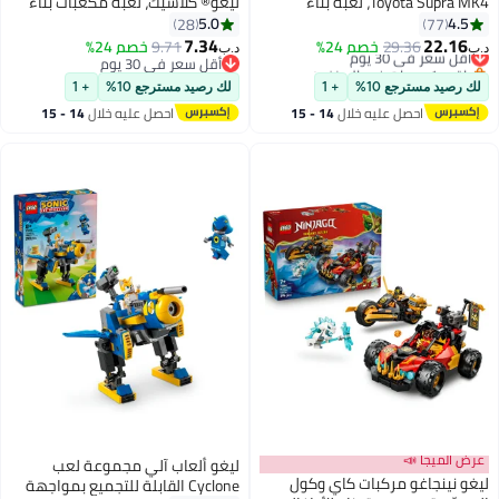
Toyota Supra MK4، لعبة بناء
ليغو® كلاسيك، لعبة مكعبات بناء
للأطفال بعمر ٩ سنوات وأكثر (٨١٠
ملوّنة مصمّمة للعب الإبداعي
5.0
4.5
28
77
قطعة) 42204
11040
7.34
22.16
أقل سعر في 30 يوم
29.36
خصم 24%
9.71
خصم 24%
د.ب‏
د.ب‏
باقي 1 وحدات في المخزون
أقل سعر في 30 يوم
أقل سعر في 30 يوم
أقل سعر في 30 يوم
لك رصيد مسترجع 10%
+ 1
لك رصيد مسترجع 10%
+ 1
احصل عليه خلال
14 - 15
احصل عليه خلال
14 - 15
اغسطس
اغسطس
عرض الميجا 📣
ليغو ألعاب آلي مجموعة لعب
ليغو ‏نينجاغو مركبات كاي وكول
Cyclone القابلة للتجميع بمواجهة