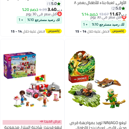
الأولى، لعبة بناء للأطفال بعمر ٨
وأكثر (١١٦ قطعة) 42690
5.0
1
سنوات وأكثر (٣٠١ قطعة) 21593
5.0
2
3.40
4.28
خصم 20%
د.ب‏
11.67
أقل سعر في 30 يوم
13.67
خصم 14%
أقل سعر في 30 يوم
د.ب‏
باقي 1 وحدات في المخزون
أقل سعر في 30 يوم
لك رصيد مسترجع 10%
+ 1
أقل سعر في 30 يوم
لك رصيد مسترجع 10%
+ 1
احصل عليه خلال
14 - 15
احصل عليه خلال
14 - 15
اغسطس
اغسطس
عرض الميجا 📣
ليغو ‏NINJAGO‎ لويد بمواجهة قرص
ليغو ‏فريندز شاحنة البيتزا، مجموعة
وحش الأرض، لعبة نينجا للأطفال