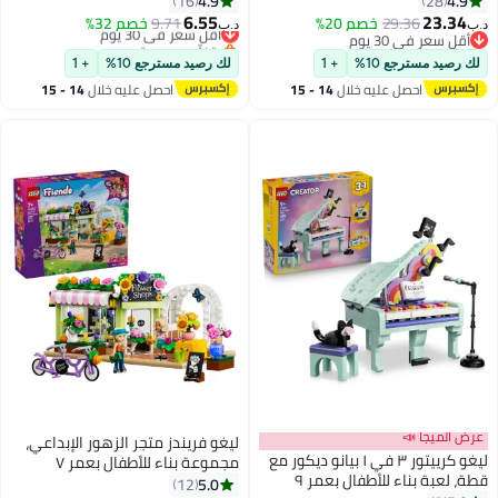
4.9
4.9
16
28
6.55
23.34
29.36
خصم 20%
9.71
أقل سعر في 30 يوم
خصم 32%
د.ب‏
د.ب‏
أقل سعر في 30 يوم
بتخلّص بسرعة
أقل سعر في 30 يوم
أقل سعر في 30 يوم
لك رصيد مسترجع 10%
+ 1
لك رصيد مسترجع 10%
+ 1
احصل عليه خلال
14 - 15
احصل عليه خلال
14 - 15
اغسطس
اغسطس
عرض الميجا 📣
ليغو ‏فريندز متجر الزهور الإبداعي،
ليغو ‏كرييتور ٣ في ١ بيانو ديكور مع
مجموعة بناء للأطفال بعمر ٧
قطة، لعبة بناء للأطفال بعمر ٩
سنوات وأكثر (٣٧٧ قطعة) 42693
5.0
12