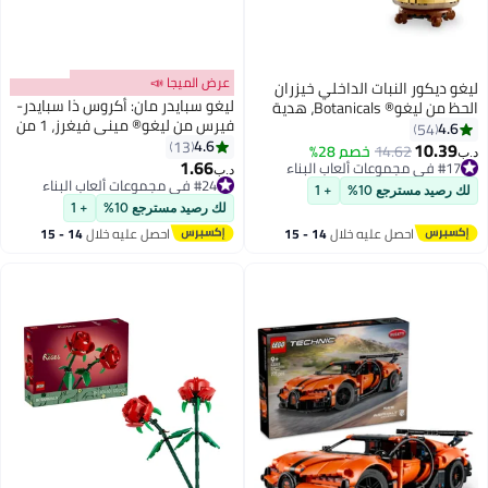
عرض الميجا 📣
ليغو ديكور النبات الداخلي خيزران
ليغو سبايدر مان: أكروس ذا سبايدر-
الحظ من ليغو® Botanicals، هدية
فيرس من ليغو® ميني فيغرز، 1 من
للنساء والرجال ومحبّي الطبيعة
4.6
54
12 لعبة بناء أبطال مارفل الخارقين
4.6
13
10344
10.39
14.62
خصم 28%
د.ب‏
71050
1.66
#17 في مجموعات ألعاب البناء
د.ب‏
#17 في مجموعات ألعاب البناء
#24 في مجموعات ألعاب البناء
لك رصيد مسترجع 10%
+ 1
#24 في مجموعات ألعاب البناء
لك رصيد مسترجع 10%
+ 1
احصل عليه خلال
14 - 15
احصل عليه خلال
14 - 15
اغسطس
اغسطس