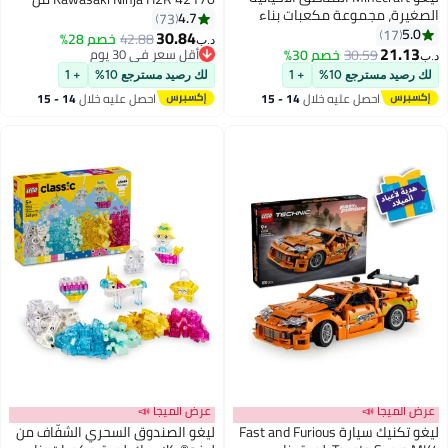
الصغيرة، مجموعة مكعبات بناء
LEGO® Technic
4.7
73
للأطفال بعمر ١٢ سنة وأكثر (٧٩٧
5.0
17
30.84
42.88
خصم 28%
د.ب‏
قطعة) 21589
21.13
30.59
خصم 30%
أقل سعر في 30 يوم
د.ب‏
أقل سعر في 30 يوم
لك رصيد مسترجع 10%
+ 1
لك رصيد مسترجع 10%
+ 1
احصل عليه خلال
14 - 15
احصل عليه خلال
14 - 15
اغسطس
اغسطس
عرض الميجا 📣
عرض الميجا 📣
ليغو ‏تكنيك سيارة‏ Fast and Furious
ليغو الصندوق السحري الشفّاف من