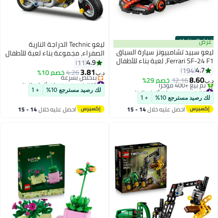
أفضل المنتجات
عرض
ليغو Technic‏ الدراجة النارية
ليغو سبيد تشامبيونز سيارة السباق
الصفراء، مجموعة بناء لعبة للأطفال
Ferrari SF-24 F1، لعبة بناء للأطفال
بعمر ٧ سنوات وأكثر (١٥١ قطعة)
4.9
11
بعمر ١٠ سنوات وأكثر (٢٧٥ قطعة)
4.7
42225
194
3.81
4.26
خصم 10%
د.ب‏
77242
8.60
12.16
خصم 29%
#12 في مجموعات ألعاب البناء
د.ب‏
#1 في مجموعات ألعاب البناء
أقل سعر في 30 يوم
لك رصيد مسترجع 10%
+ 1
بتخلّص بسرعة
بتخلّص بسرعة
لك رصيد مسترجع 10%
+ 1
تم بيع +400 مؤخرًا
#12 في مجموعات ألعاب البناء
احصل عليه خلال
14 - 15
احصل عليه خلال
14 - 15
#1 في مجموعات ألعاب البناء
اغسطس
اغسطس