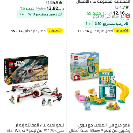
المجمّعة، مجموعة بناء للأطفال
Metal Sonic 77002 من ™ليغو®
4.9
13
بعمر ٧ سنوات وأكثر (٣٩٤ قطعة)
4.7
Sonic the Hedgehog
3
13.82
14.62
خصم 5%
د.ب‏
71864
12.16
أقل سعر في 30 يوم
13.51
خصم 9%
د.ب‏
لك رصيد مسترجع 10%
+ 1
بتخلّص بسرعة
أقل سعر في 30 يوم
لك رصيد مسترجع 10%
+ 1
احصل عليه خلال
14 - 15
احصل عليه خلال
14 - 15
اغسطس
اغسطس
ليغو مرح في الملعب مع بلوي
ليغو لعبة بناء المقاتلة إيه آر
وكلوي من ليغو® Bluey، لعبة أطفال
سي-170™ من ليغو® Star Wars: