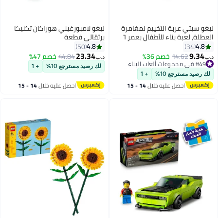
ليغو ‏سيتي عربة التخييم لمغامرة
ليغو لامبورغيني هوراكان تكنيكا
العطلة، لعبة بناء للأطفال بعمر ٦
برتقالي قطعة
سنوات وأكثر (٣٨٥ قطعة) 60454
4.8
4.8
50
34
23.34
9.34
14.62
خصم 36%
44.84
خصم 47%
د.ب‏
د.ب‏
#49 في مجموعات ألعاب البناء
لك رصيد مسترجع 10%
+ 1
#49 في مجموعات ألعاب البناء
لك رصيد مسترجع 10%
+ 1
احصل عليه خلال
14 - 15
احصل عليه خلال
14 - 15
اغسطس
اغسطس