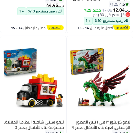
75333 من ™LEGO® Star Wars
4.6
125
44.45
د.ب‏
للأطفال الذين تبلغ أعمارهم 7
12.04
17.08
خصم 29%
د.ب‏
لك رصيد مسترجع 10%
+ 1
سنوات أو أكثر (282 قطعة)
أقل سعر في 30 يوم
أقل سعر في 30 يوم
لك رصيد مسترجع 10%
+ 1
احصل عليه خلال
14 - 15
احصل عليه خلال
14 - 15
اغسطس
اغسطس
ليغو ‏كرييتور ٣ في ١ تنّين العصور
ليغو ‏سيتي شاحنة البطاطا المقلية،
الوسطى، لعبة بناء للأطفال بعمر ٩
مجموعة بناء للأطفال بعمر ٥
سنوات وأكثر (٧١٥ قطعة) 31161
سنوات وأكثر (٢١٦ قطعة) 60488