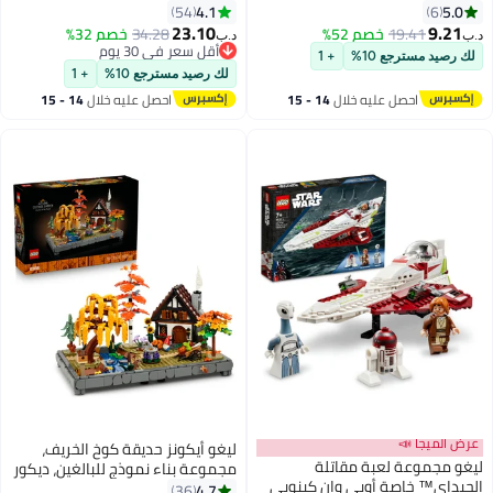
الروضة، مجموعة بناء حيوانات
Revenge of the Sith™‎ للأطفال،
4.1
5.0
54
6
إبداعية 11201
مجموعة خيالية 75402
23.10
9.21
19.41
خصم 52%
34.28
خصم 32%
د.ب‏
د.ب‏
أقل سعر في 30 يوم
لك رصيد مسترجع 10%
+ 1
أقل سعر في 30 يوم
لك رصيد مسترجع 10%
+ 1
احصل عليه خلال
14 - 15
احصل عليه خلال
14 - 15
اغسطس
اغسطس
عرض الميجا 📣
ليغو أيكونز حديقة كوخ الخريف،
ليغو مجموعة لعبة مقاتلة
مجموعة بناء نموذج للبالغين، ديكور
الجيداي™ خاصة أوبي وان كينوبي
قابل للتخصيص (١١٠٢قطعة) 11372
4.7
36