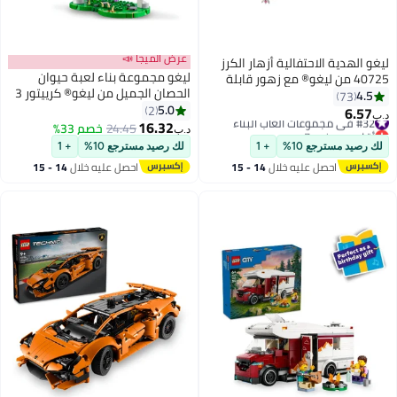
عرض الميجا 📣
ليغو الهدية الاحتفالية أزهار الكرز
ليغو مجموعة بناء لعبة حيوان
40725 من ليغو® مع زهور قابلة
الحصان الجميل من ليغو® كرييتور 3
للبناء
4.5
73
في 1، مع إعادة البناء لدبّ أو غزال
5.0
2
6.57
#32 في مجموعات ألعاب البناء
د.ب‏
31166
16.32
أقل سعر في 7 يوم
24.45
خصم 33%
د.ب‏
#32 في مجموعات ألعاب البناء
لك رصيد مسترجع 10%
+ 1
لك رصيد مسترجع 10%
+ 1
احصل عليه خلال
14 - 15
احصل عليه خلال
14 - 15
اغسطس
اغسطس