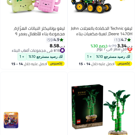
ليغو ‏Technic الحصّادة بالعجلات John
ليغو بوتانيكلز النباتات الهزّازة،
Deere 1470H‏، لعبة مكعبات بناء
مجموعة بناء للأطفال بعمر ٩
للأطفال بعمر ٧ سنوات وأكثر (١١٧
سنوات وأكثر، ديكور نباتات (٢٥٣
4.9
4.7
59
13
قطعة) 42218
قطعة) 11506
8.58
3.34
4.79
أقل سعر في 7 يوم
خصم 30%
د.ب‏
د.ب‏
بتخلّص بسرعة
#16 في مجموعات ألعاب البناء
أقل سعر في 7 يوم
#16 في مجموعات ألعاب البناء
لك رصيد مسترجع 10%
+ 1
لك رصيد مسترجع 10%
+ 1
احصل عليه خلال
14 - 15
احصل عليه خلال
14 - 15
اغسطس
اغسطس