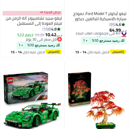
عرض الميجا 📣
ليغو أيكونز Ford Model T، نموذج
ليغو ‏سبيد تشامبيونز آلة الزمن من
سيارة كلاسيكية للبالغين، ديكور
فيلم العودة إلى المستقبل،
بميزات أصلية (١٠٦٠ قطعة) 11376
4.6
95
مجموعة بناء نموذج سيارة للأطفال
4.8
158
64.99
#31 في مجموعات ألعاب البناء
د.ب‏
بعمر ٩ سنوات وأكثر (٣٥٧ قطعة)
10.42
أقل سعر في 30 يوم
13.39
خصم 22%
د.ب‏
77256
#31 في مجموعات ألعاب البناء
أقل سعر في 30 يوم
لك رصيد مسترجع 10%
+ 1
أقل سعر في 30 يوم
لك رصيد مسترجع 10%
+ 1
احصل عليه خلال
14 - 15
احصل عليه خلال
14 - 15
اغسطس
اغسطس