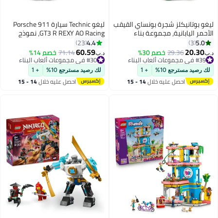
ليغو بوتانيكلز شجرة بونساي القيقب
ليغو ‏Technic‏ سيارة Porsche 911
الأحمر اليابانية، مجموعة بناء
GT3 R REXY AO Racing، نموذج
للبالغين (٤٧٤ قطعة) 10348
لعبة سيارة للأطفال بعمر ١١ سنة
4.4
5.0
23
3
وأكثر (١٣١٣ قطعة) 42224
60.59
20.30
29.36
خصم 30%
71.14
خصم 14%
د.ب‏
د.ب‏
#39 في مجموعات ألعاب البناء
#30 في مجموعات ألعاب البناء
#39 في مجموعات ألعاب البناء
#30 في مجموعات ألعاب البناء
لك رصيد مسترجع 10%
+ 1
لك رصيد مسترجع 10%
+ 1
احصل عليه خلال
14 - 15
احصل عليه خلال
14 - 15
اغسطس
اغسطس