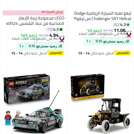
عرض الميجا 📣
ليغو لعبة السيارة الرياضية Dodge
LEGO مجموعة زينة الأزهار
Challenger SRT Hellcat من ليغو®
الصناعية من عباد الشمس، 40524
سبيد تشامبيونز، مجموعة نموذج
4.3
62
(لأعمار 8+, 191 قطعة)
4.5
ومجموعة بناء 77237
70
11.06
#36 في مجموعات ألعاب البناء
12.16
خصم 9%
د.ب‏
4.94
أقل سعر في 30 يوم
#47 في مجموعات ألعاب البناء
14.50
خصم 65%
د.ب‏
#36 في مجموعات ألعاب البناء
أقل سعر في 30 يوم
لك رصيد مسترجع 10%
+ 1
#47 في مجموعات ألعاب البناء
لك رصيد مسترجع 10%
+ 1
احصل عليه خلال
14 - 15
احصل عليه خلال
14 - 15
اغسطس
اغسطس