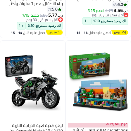
بناء للأطفال بعمر ٦ سنوات وأكثر
بعمر ٦ سنوات وأكثر (٥٢ قطعة)
5.0
8
(١٩٠ قطعة) 42694
5.0
1
71850
3.56
4.79
خصم 25%
د.ب‏
5.77
أقل سعر في 30 يوم
6.86
خصم 15%
د.ب‏
أقل سعر في 30 يوم
أقل سعر في 30 يوم
لك رصيد مسترجع 10%
+ 1
أقل سعر في 30 يوم
لك رصيد مسترجع 10%
+ 1
احصل عليه خلال
14 - 15
احصل عليه خلال
14 - 15
اغسطس
اغسطس
عرض الميجا 📣
ليغو هدية لعبة الدراجة النارية
ليغو ‏Minecraft‎ المناطق الأحيائية
Kawasaki Ninja H2R 42170 من