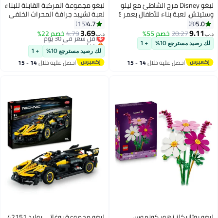
ليغو ‏Disney مرح الشاطئ مع ليلو
ليغو مجموعة المركبة القابلة للبناء
وستيتش، لعبة بناء للأطفال بعمر ٤
لعبة تشييد جرافة المحراث الخلفي
سنوات وأكثر (١١٣ قطعة) 43280
من LEGO® Technic للأطفال 42197
4.7
5.0
15
8
3.69
9.11
20.27
خصم 55%
4.79
أقل سعر في 30 يوم
خصم 22%
د.ب‏
د.ب‏
بتخلّص بسرعة
لك رصيد مسترجع 10%
+ 1
أقل سعر في 30 يوم
لك رصيد مسترجع 10%
+ 1
احصل عليه خلال
14 - 15
احصل عليه خلال
14 - 15
اغسطس
اغسطس
ليغو ‏بوتانيكلز زهور كوزموس،
ليغو مجموعة بوغاتي بوليد 42151