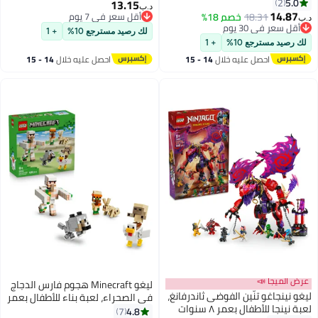
سنوات وأكثر (٤٨٥ قطعة) 31392
5.0
2
13.15
د.ب‏
14.87
18.31
خصم 18%
أقل سعر في 7 يوم
د.ب‏
أقل سعر في 30 يوم
أقل سعر في 7 يوم
لك رصيد مسترجع 10%
+ 1
أقل سعر في 30 يوم
لك رصيد مسترجع 10%
+ 1
احصل عليه خلال
14 - 15
احصل عليه خلال
14 - 15
اغسطس
اغسطس
عرض الميجا 📣
ليغو ‏Minecraft هجوم فارس الدجاج
ليغو نينجاغو تنّين الفوضى ثاندرفانغ،
في الصحراء، لعبة بناء للأطفال بعمر
لعبة نينجا للأطفال بعمر ٨ سنوات
٩ سنوات وأكثر (٤٢٨ قطعة) 21592
4.8
7