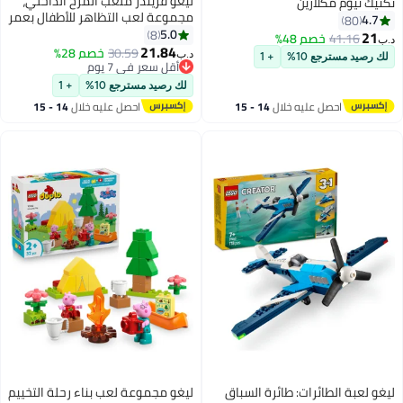
ليغو ‏فريندز ملعب المرح الداخلي،
تكنيك نيوم مكلارين
مجموعة لعب التظاهر للأطفال بعمر
4.7
80
٧ سنوات وأكثر (٦٦٨ قطعة) 42686
5.0
8
21
41.16
خصم 48%
د.ب‏
21.84
30.59
خصم 28%
د.ب‏
لك رصيد مسترجع 10%
+ 1
أقل سعر في 7 يوم
أقل سعر في 7 يوم
لك رصيد مسترجع 10%
+ 1
احصل عليه خلال
14 - 15
احصل عليه خلال
14 - 15
اغسطس
اغسطس
ليغو لعبة الطائرات: طائرة السباق
ليغو مجموعة لعب بناء رحلة التخييم