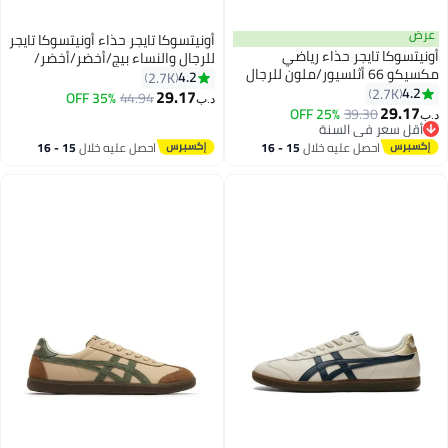
عرض
أونيتسوكا تايجر حذاء أونيتسوكا تايجر
أونيتسوكا تايجر حذاء رياضي
للرجال والنساء بيج/أخضر/أخضر/
مكسيكو 66 أثلسيور/ملون للرجال
أحمر/ذهبي
4.2
2.7K
والنساء أخضر فاتح
4.2
2.7K
29.17
35% OFF
44.94
د.ب‏
32
29.17
25% OFF
39.30
د.ب‏
أقل سعر في السنة
أقل سعر في السنة
احصل عليه خلال
15 - 16
احصل عليه خلال
15 - 16
اغسطس
اغسطس