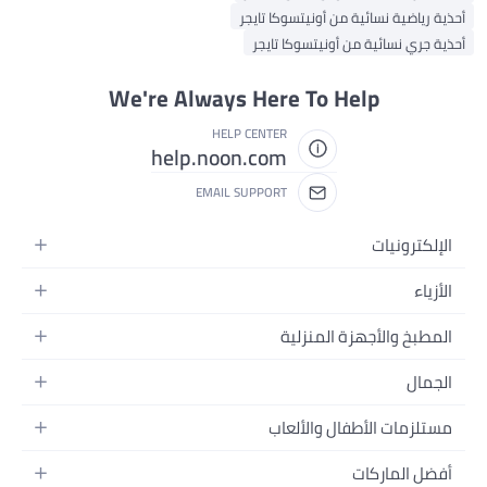
أحذية رياضية نسائية من أونيتسوكا تايجر
أحذية جري نسائية من أونيتسوكا تايجر
We're Always Here To Help
HELP CENTER
help.noon.com
EMAIL SUPPORT
الإلكترونيات
الجوالات
الأزياء
التابلت
أزياء نسائية
المطبخ والأجهزة المنزلية
اللابتوبات
أزياء رجالية
الحمام
الأجهزة المنزلية
الجمال
أزياء البنات
ديكور البيت
الكاميرات
العطور
أزياء الأولاد
مستلزمات الأطفال والألعاب
المطبخ والسفرة
التلفزيونات
المكياج
الساعات
الحفاضات
أدوات وتحسين المنزل
السماعات
أفضل الماركات
العناية بالشعر
المجوهرات