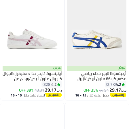
عرض
عرض
أونيتسوكا تايجر حذاء رياضي
أونيتسوكا تايجر حذاء سنيكرز كاجوال
مكسيكو 66 ملون أبيض/أزرق
كاجوال ملون أبيض/وردي من
توكوتين
4.2
4.2
828
2.7K
29.17
29.17
39% OFF
48.31
35% OFF
44.94
د.ب‏
د.ب‏
احصل عليه خلال
15 - 16
احصل عليه خلال
15 - 16
اغسطس
اغسطس