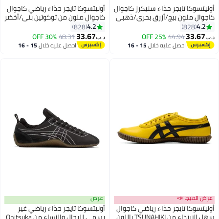
أونيتسوكا تايجر حذاء سنيكرز كاجوال
أونيتسوكا تايجر حذاء رياضي كاجوال
كاجوال ملون بيج/أزرق بحري/ذهبي
كاجوال ملون من توكوتين بني/أخضر
من توكوتين
4.2
4.2
828
828
33.67
33.67
30% OFF
48.31
25% OFF
44.94
د.ب‏
د.ب‏
20
احصل عليه خلال
15 - 16
احصل عليه خلال
15 - 16
اغسطس
اغسطس
عرض الميجا 📣
عرض
أونيتسوكا تايجر حذاء رياضي كاجوال
أونيتسوكا تايجر حذاء رياضي غير
سهل الارتداء من TSUNAHIKI باللون
رسمي للرجال والنساء من Onitsuka