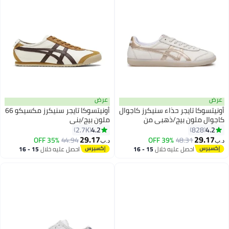
عرض
عرض
أونيتسوكا تايجر حذاء سنيكرز كاجوال
أونيتسوكا تايجر سنيكرز مكسيكو 66
كاجوال ملون بيج/ذهبي من
ملون بيج/بني
توكوتين
4.2
4.2
2.7K
828
32
20
29.17
29.17
35% OFF
44.94
39% OFF
48.31
د.ب‏
د.ب‏
احصل عليه خلال
15 - 16
احصل عليه خلال
15 - 16
اغسطس
اغسطس