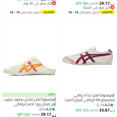
29.17
46.06
36% OFF
أقل سعر في 30 يوم
د.ب‏
أقل سعر في السنة
أقل سعر في 30 يوم
أقل سعر في السنة
احصل عليه خلال
15 - 16
احصل عليه خلال
15 - 16
اغسطس
اغسطس
عرض
أونيتسوكا تايجر حذاء رياضي
أونيتسوكا تايجر صندل سابوت سليب
مكسيكو 66 الرياضي أبيض/أحمر/
أون صندل بيج/ أحمر/برتقالي
أزرق بحري للنساء/الرجال/الطلبة
4.2
2.7K
للرجال/النساء/الطلبة
4.2
244
33.67
25% OFF
44.94
د.ب‏
25
32
29.17
#15 في صنادل رجالية كاجوال
44.94
35% OFF
د.ب‏