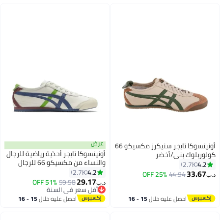
عرض
أونيتسوكا تايجر سنيكرز مكسيكو 66
أونيتسوكا تايجر أحذية رياضية للرجال
كولوربلوك بني/أخضر
والنساء من مكسيكو 66 للرجال
4.2
2.7K
والنساء أحذية رياضية رياضية بيج/
4.2
2.7K
33.67
25% OFF
44.94
د.ب‏
32
أزرق/أخضر
29.17
51% OFF
59.58
د.ب‏
أقل سعر في السنة
أقل سعر في السنة
احصل عليه خلال
15 - 16
احصل عليه خلال
15 - 16
اغسطس
اغسطس