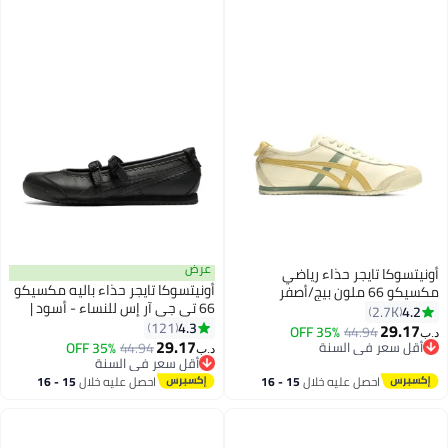
عرض
أونيتسوكا تايجر حذاء رياضي
أونيتسوكا تايجر حذاء باليه مكسيكو
مكسيكو 66 ملون بيج/أصفر
66 تي جي آر إس للنساء - أسود |
4.2
2.7K
حذاء ماري جين مريح وأنيق غير
4.3
121
29.17
35% OFF
44.94
د.ب‏
13
32
رسمي
29.17
أقل سعر في السنة
44.94
35% OFF
د.ب‏
أقل سعر في السنة
أقل سعر في السنة
أقل سعر في السنة
احصل عليه خلال
15 - 16
احصل عليه خلال
15 - 16
اغسطس
اغسطس