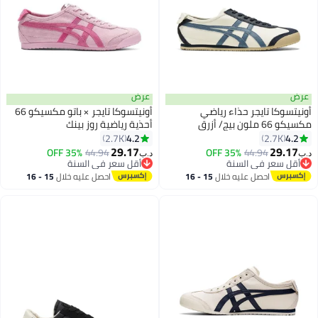
عرض
عرض
أونيتسوكا تايجر حذاء رياضي
أونيتسوكا تايجر × باتو مكسيكو 66
مكسيكو 66 ملون بيج/ أزرق
أحذية رياضية روز بينك
4.2
4.2
2.7K
2.7K
32
32
29.17
29.17
35% OFF
44.94
35% OFF
44.94
د.ب‏
د.ب‏
أقل سعر في السنة
أقل سعر في السنة
أقل سعر في السنة
أقل سعر في السنة
احصل عليه خلال
15 - 16
احصل عليه خلال
15 - 16
اغسطس
اغسطس