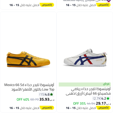
أقل سعر في السنة
#47 في سنيكرز رجالية منخفضة
#36 في سنيكرز رجالية منخفضة
احصل عليه خلال
15 - 16
احصل عليه خلال
15 - 16
اغسطس
اغسطس
عرض
أونيتسوكا تايجر حذاء Mexico 66 Sd
أونيتسوكا تايجر حذاء رياضي
Low Top باللون الأصفر/الأسود
مكسيكو 66 أبيض/أزرق/ذهبي
للنساء/الرجال/الطلاب
4.6
15
4.2
2.7K
35.93
40% OFF
60.70
د.ب‏
23
29.17
35% OFF
44.94
د.ب‏
احصل عليه خلال
15 - 16
احصل عليه خلال
15 - 16
اغسطس
اغسطس