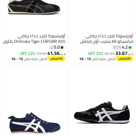
أونيتسوكا تايجر حذاء رياضي
أونيتسوكا تايجر حذاء رياضي
مكسيكو 66 سليب-أون قماش
Onitsuka Tiger CORSAIR A55 باللون
كانفاس كاجوال ملون بيج
الأسود للرجال/النساء/الطلاب
5.0
4.2
2
575
41.56
33.67
22% OFF
53.95
25% OFF
44.94
د.ب‏
د.ب‏
6
احصل عليه خلال
15 - 16
احصل عليه خلال
15 - 16
اغسطس
اغسطس