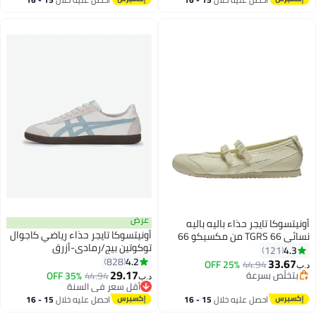
اغسطس
اغسطس
عرض
أونيتسوكا تايجر حذاء باليه باليه
أونيتسوكا تايجر حذاء رياضي كاجوال
نسائي 66 TGRS من مكسيكو 66
توكوتين بيج/رمادي-أزرق
TGRS - بيج | حذاء ماري جين كاجوال
4.3
121
4.2
مريح وأنيق
828
33.67
25% OFF
44.94
د.ب‏
20
13
29.17
بتخلّص بسرعة
44.94
35% OFF
د.ب‏
بتخلّص بسرعة
أقل سعر في السنة
أقل سعر في السنة
احصل عليه خلال
15 - 16
احصل عليه خلال
15 - 16
اغسطس
اغسطس