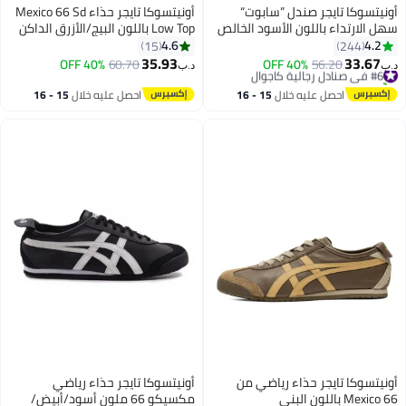
أونيتسوكا تايجر صندل ”سابوت“
أونيتسوكا تايجر حذاء Mexico 66 Sd
سهل الارتداء باللون الأسود الخالص
Low Top باللون البيج/الأزرق الداكن
للرجال والنساء والطلاب
للنساء/الرجال/الطلاب
4.6
4.2
15
244
35.93
33.67
#6 في صنادل رجالية كاجوال
56.20
40% OFF
60.70
40% OFF
د.ب‏
د.ب‏
23
25
تم بيع +10 مؤخرًا
#6 في صنادل رجالية كاجوال
احصل عليه خلال
15 - 16
احصل عليه خلال
15 - 16
اغسطس
اغسطس
أونيتسوكا تايجر حذاء رياضي من
أونيتسوكا تايجر حذاء رياضي
Mexico 66 باللون البني
مكسيكو 66 ملون أسود/أبيض/