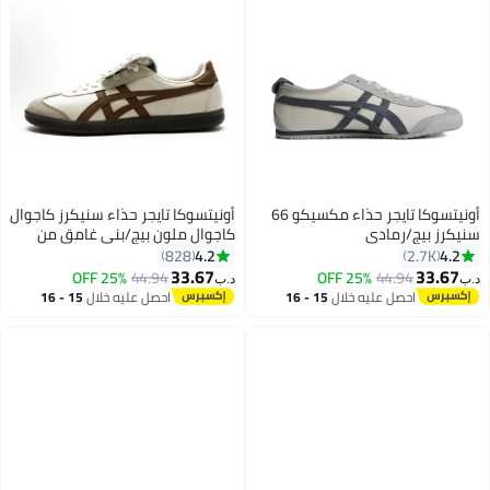
أونيتسوكا تايجر حذاء مكسيكو 66
أونيتسوكا تايجر حذاء سنيكرز كاجوال
سنيكرز بيج/رمادي
كاجوال ملون بيج/بني غامق من
توكوتين
4.2
4.2
828
2.7K
33.67
33.67
25% OFF
44.94
25% OFF
44.94
د.ب‏
د.ب‏
20
32
احصل عليه خلال
15 - 16
احصل عليه خلال
15 - 16
اغسطس
اغسطس