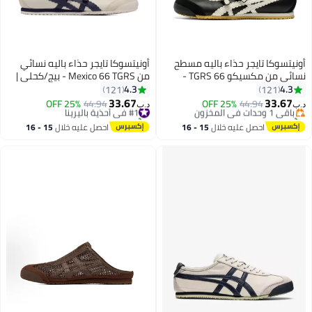
أونيتسوكا تايجر حذاء باليه مسطح
أونيتسوكا تايجر حذاء باليه نسائي
نسائي من مكسيكو 66 TGRS -
من Mexico 66 TGRS - بيج/كحلي |
أصفر/أسود | أحذية كاجوال مريحة
حذاء ماري جين مريح وأنيق للارتداء
4.3
4.3
121
121
وأنيقة
اليومي
33.67
33.67
باقي 1 وحدات في المخزون
44.94
25% OFF
#1 في أحذية باليرينا
44.94
25% OFF
د.ب‏
د.ب‏
13
13
تم بيع +20 مؤخرًا
تم بيع +10 مؤخرًا
باقي 1 وحدات في المخزون
#1 في أحذية باليرينا
احصل عليه خلال
15 - 16
احصل عليه خلال
15 - 16
اغسطس
اغسطس