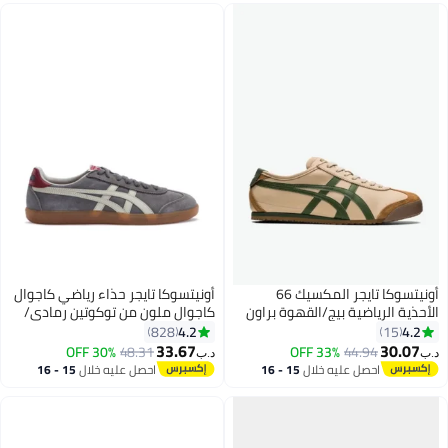
أونيتسوكا تايجر المكسيك 66
أونيتسوكا تايجر حذاء رياضي كاجوال
الأحذية الرياضية بيج/القهوة براون
كاجوال ملون من توكوتين رمادي/
أبيض/بني
4.2
4.2
828
15
33.67
30.07
30% OFF
48.31
33% OFF
44.94
د.ب‏
د.ب‏
احصل عليه خلال
15 - 16
احصل عليه خلال
15 - 16
اغسطس
اغسطس