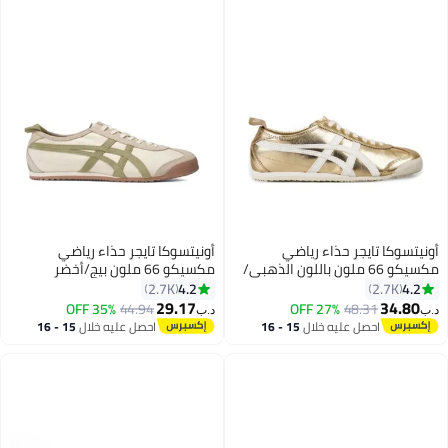
أونيتسوكا تايجر حذاء رياضي
أونيتسوكا تايجر حذاء رياضي
مكسيكو 66 ملون باللون الذهبي/
مكسيكو 66 ملون بيج/أخضر
الأبيض
4.2
4.2
2.7K
2.7K
29.17
34.80
35% OFF
44.94
27% OFF
48.31
د.ب‏
د.ب‏
32
احصل عليه خلال
15 - 16
احصل عليه خلال
15 - 16
اغسطس
اغسطس