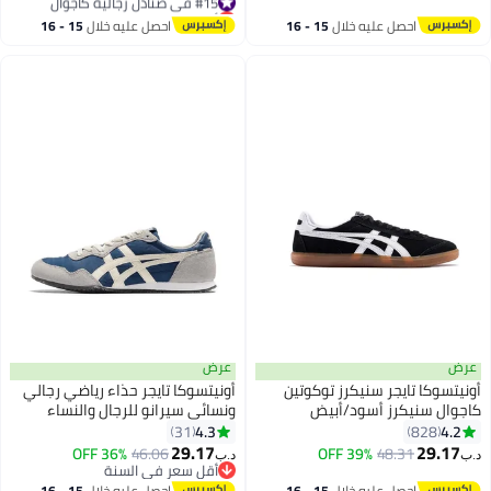
أقل سعر في السنة
#15 في صنادل رجالية كاجوال
احصل عليه خلال
15 - 16
احصل عليه خلال
15 - 16
اغسطس
اغسطس
عرض
عرض
أونيتسوكا تايجر سنيكرز توكوتين
أونيتسوكا تايجر حذاء رياضي رجالي
كاجوال سنيكرز أسود/أبيض
ونسائي سيرانو للرجال والنساء
رياضي كاجوال/حذاء رياضي ملون
4.3
4.2
31
828
9
أزرق/رمادي
29.17
29.17
36% OFF
46.06
39% OFF
48.31
د.ب‏
د.ب‏
أقل سعر في السنة
أقل سعر في السنة
احصل عليه خلال
15 - 16
احصل عليه خلال
15 - 16