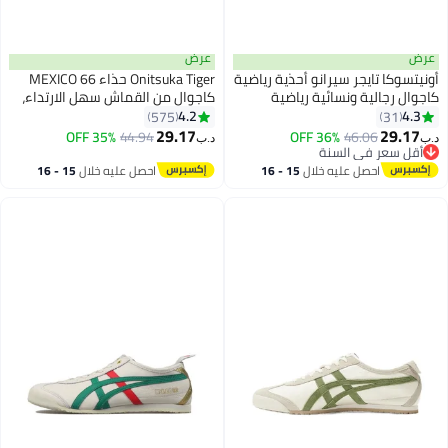
عرض
عرض
أونيتسوكا تايجر سيرانو أحذية رياضية
Onitsuka Tiger حذاء MEXICO 66
كاجوال رجالية ونسائية رياضية
كاجوال من القماش سهل الارتداء،
كاجوال/حذاء رياضي ملون أسود/
كحلي/أبيض
4.2
4.3
575
31
13
أبيض
29.17
29.17
35% OFF
44.94
36% OFF
46.06
د.ب‏
د.ب‏
أقل سعر في السنة
أقل سعر في السنة
احصل عليه خلال
15 - 16
احصل عليه خلال
15 - 16
اغسطس
اغسطس