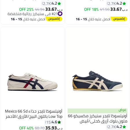
أسود
4.2
4.2
2.7K
2.7K
33.67
33.67
25% OFF
44.94
18% OFF
41.56
د.ب‏
د.ب‏
#21 في سنيكرز رجالية منخفضة
#21 في سنيكرز رجالية منخفضة
احصل عليه خلال
15 - 16
احصل عليه خلال
15 - 16
اغسطس
اغسطس
عرض
أونيتسوكا تايجر حذاء Mexico 66 Sd
أونيتسوكا تايجر سنيكرز مكسيكو 66
Low Top باللون البيج/الأزرق/الأحمر
ملون بلوك أزرق كحلي/أبيض
للنساء/الرجال/الطلاب
4.6
15
4.2
2.7K
35.93
40% OFF
60.70
د.ب‏
23