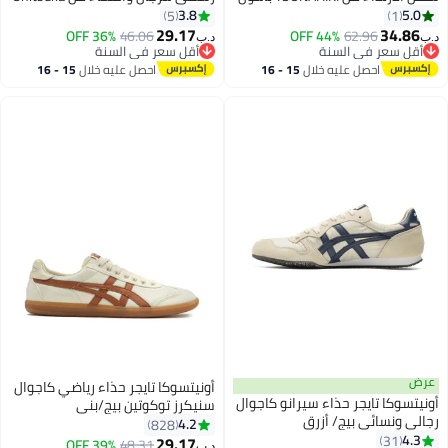
الأصفر/الأسود للنساء/الرجال/
Tiger SCLAW باللون الأسود
3.8
5.0
5
1
4
الطلاب
29.17
34.86
36% OFF
46.06
44% OFF
62.96
د.ب‏
د.ب‏
أقل سعر في السنة
أقل سعر في السنة
أقل سعر في السنة
أقل سعر في السنة
احصل عليه خلال
15 - 16
احصل عليه خلال
15 - 16
اغسطس
اغسطس
عرض
أونيتسوكا تايجر حذاء رياضي كاجوال
أونيتسوكا تايجر حذاء سيرانو كاجوال
سنيكرز توكوتين بيج/بني
رجالي ونسائي بيج/ أزرق
4.2
828
4.3
31
29.17
39% OFF
48.31
د.ب‏