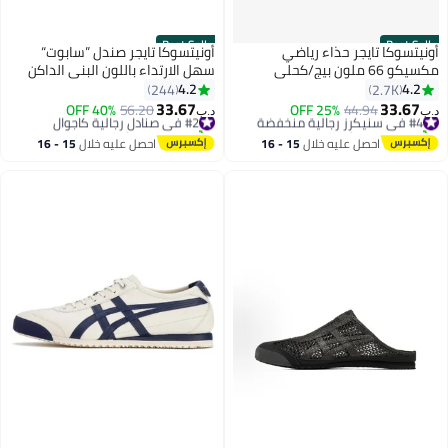
Best Seller
Best Seller
أونيتسوكا تايجر حذاء رياضي
أونيتسوكا تايجر صندل ”سابوت“
مكسيكو 66 ملون بيج/كحلي
سهل الارتداء باللون البني الداكن
للرجال والنساء والطلاب
4.2
4.2
244
2.7K
33.67
33.67
#4 في سنيكرز رجالية منخفضة
44.94
25% OFF
#2 في صنادل رجالية كاجوال
56.20
40% OFF
د.ب‏
د.ب‏
25
32
تم بيع +50 مؤخرًا
تم بيع +10 مؤخرًا
#4 في سنيكرز رجالية منخفضة
#2 في صنادل رجالية كاجوال
احصل عليه خلال
15 - 16
احصل عليه خلال
15 - 16
اغسطس
اغسطس