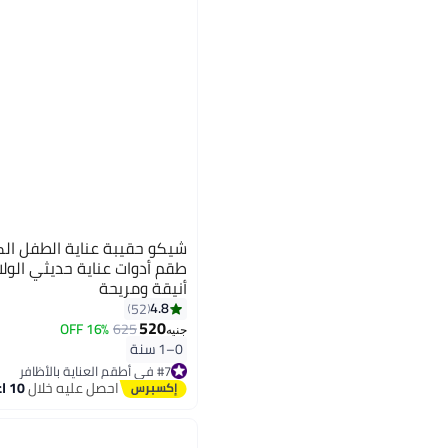
أنيقة ومريحة
4.8
52
520
16% OFF
625
جنيه
0–1 سنة
#7 في أطقم العناية بالأظافر
أقل سعر في 7 يوم
احصل عليه خلال
10 اغسطس
توصيل مجاني
تم بيع +80 مؤخرًا
#7 في أطقم العناية بالأظافر