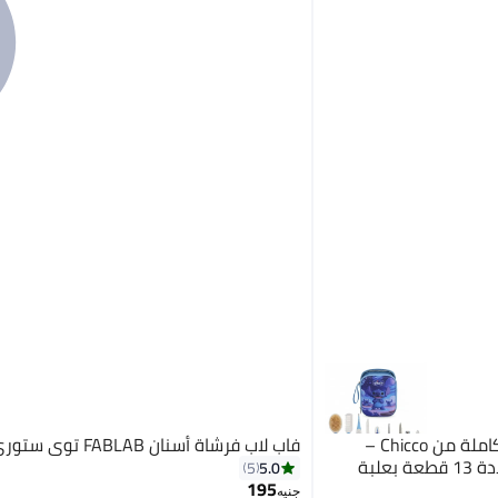
شيكو حقيبة عناية الطفل الكاملة من Chicco –
فاب لاب فرشاة أسنان FABLAB توي ستوري مع كوب
طقم أدوات عناية حديثي الولادة 13 قطعة بعلبة
5.0
5
195
جنيه