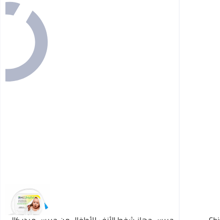
شيكو حقيبة عناية الطفل الكاملة من Chicco –
جريس جهاز شفط الأنف للأطفال من جريس ميديكال