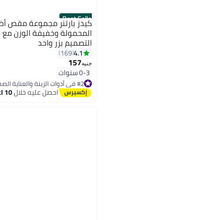
Best Seller
كيدز بارتنر مجموعة مقص أظاف
المحمولة وخفيفة الوزن مع 
التصميم بزر واحد
4.1
169
157
جنيه
0-3 سنوات
#2 في أدوات الزينة والعناية الصحية
توصيل مجاني
احصل عليه خلال
10 اغسطس
بتخلّص بسرعة
تم بيع +110 مؤخرًا
#2 في أدوات الزينة والعناية الصحية