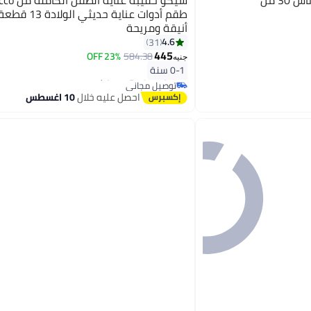
طقم أدوات عناية حديثي 
أنيقة ومريحة
4.6
31
445
23% OFF
584.38
جنيه
#4 في أطقم العناية بالأظافر
0-1 سنة
أقل سعر في 30 يوم
توصيل مجاني
#4 في أطقم العناية بالأظافر
احصل عليه خلال
10 اغسطس