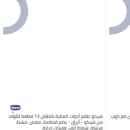
شيكو طقم أدوات العناية بالطفل 13 قطعة للأولاد
من شيكو - أزرق - يضم قصاصة، مقص، مشط،
فرشاة، شفاط أنف، وميزان حرارة.