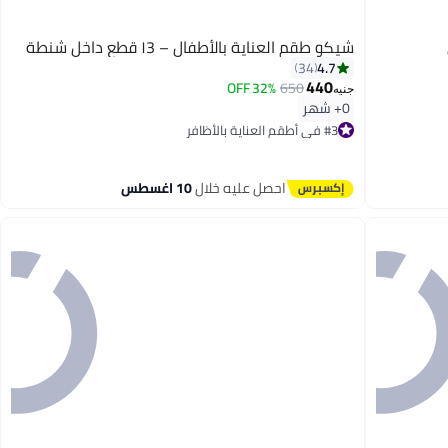
شيكو طقم العناية بالأطفال – ١3 قطع داخل شنطة
4.7
34
440
32% OFF
650
جنيه
0+ شهر
#3 في أطقم العناية بالأظافر
توصيل مجاني
#3 في أطقم العناية بالأظافر
احصل عليه خلال
10 اغسطس