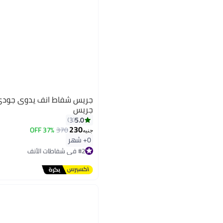
جريس شفاط انف يدوى جودي 
جريس
5.0
3
230
37% OFF
370
جنيه
0+ شهر
#2 في شفاطات الأنف
أقل سعر في السنة
توصيل مجاني
تم بيع +20 مؤخرًا
#2 في شفاطات الأنف