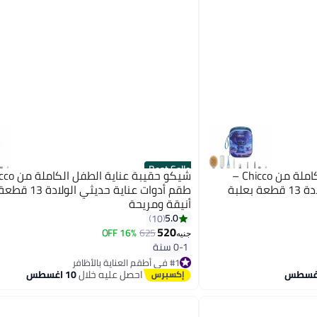
Best Seller
شيكو حقيبة عناية الطفل الكاملة من Chicco –
طقم أدوات عناية حديثي الولادة 13 قطعة بعلبة
طقم أدوات عناية حديثي 
أنيقة ومريحة
5.0
10
520
16% OFF
625
جنيه
0-1 سنة
#1 في أطقم العناية بالأظافر
أقل سعر في 7 يوم
احصل عليه خلال
10 اغسطس
توصيل مجاني
تم بيع +20 مؤخرًا
#1 في أطقم العناية بالأظافر