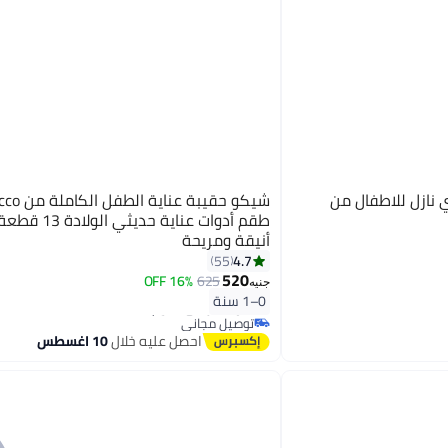
نازل للاطفال من
طقم أدوات عناية حديثي 
أنيقة ومريحة
4.7
55
520
16% OFF
625
جنيه
#11 في أطقم العناية بالأظافر
0–1 سنة
أقل سعر في 7 يوم
توصيل مجاني
#11 في أطقم العناية بالأظافر
احصل عليه خلال
10 اغسطس