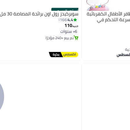
الستور الرسمي
ر الأطفال الكهربائية
سوبركيدز رول اون برائحة المصاصة 30 مل
سرعة التحكم في
4.4
166
110
جنيه
أقل سعر في 7 يوم
6+ سنوات
توصيل مجاني
تم بيع +240 مؤخرًا
أقل سعر في 7 يوم