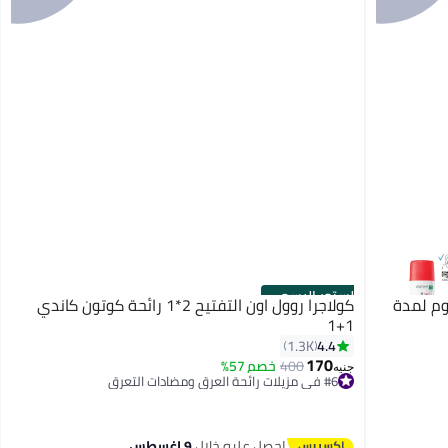
الستور الرسمي
وم لمدة
كولاجرا روول اون التفتيح 2*1 رائحة كوتون كاندي
1+1
4.4
1.3K
170
400
خصم 57%
جنيه
#6 في مزيلات رائحة العرق ومضادات التعرق
توصيل مجاني
#6 في مزيلات رائحة العرق ومضادات التعرق
احصل عليه خلال
9 اغسطس