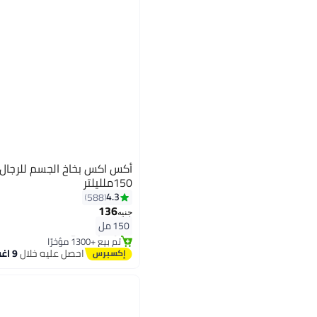
150ملليلتر
4.3
588
136
جنيه
#18 في مزيلات رائحة العرق ومضادات التعرق
150 مل
توصيل مجاني
تم بيع +1300 مؤخرًا
#18 في مزيلات رائحة العرق ومضادات التعرق
احصل عليه خلال
9 اغسطس