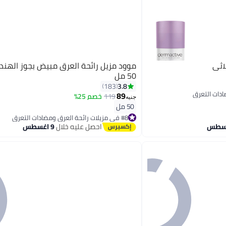
اثي
موود مزيل رائحة العرق مبيض بجوز الهند
50 مل
3.8
183
89
119
خصم 25%
جنيه
50 مل
#8 في مزيلات رائحة العرق ومضادات التعرق
توصيل مجاني
احصل عليه خلال
9 اغسطس
#8 في مزيلات رائحة العرق ومضادات التعرق