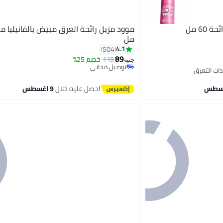
6 مل
مل
4.1
504
89
119
خصم 25%
جنيه
توصيل مجاني
توصيل مجاني
احصل عليه خلال
9 اغسطس