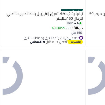
الستور الرسمي
موود مزيل رائحة العرق مبيض بالفانيليا من مود، 50
نيفيا بخاخ مضاد تعرق إنڤيزيبل بلاك آند وايت أصلي
للرجال 150ملليلتر
4.4
984
138
223
خصم 38%
جنيه
150 مل
#15 في مزيلات رائحة العرق ومضادات التعرق
توصيل مجاني
احصل عليه خلال
9 اغسطس
بتخلّص بسرعة
تم بيع +1400 مؤخرًا
#15 في مزيلات رائحة العرق ومضادات التعرق