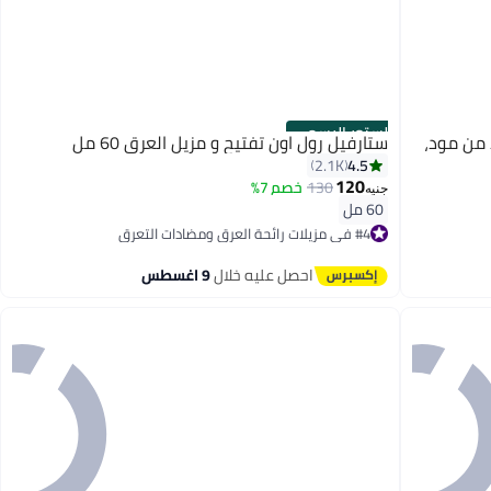
الستور الرسمي
 من مود،
ستارفيل رول اون تفتيح و مزيل العرق 60 مل
4.5
2.1K
120
130
خصم 7%
جنيه
60 مل
#4 في مزيلات رائحة العرق ومضادات التعرق
توصيل مجاني
بتخلّص بسرعة
احصل عليه خلال
9 اغسطس
تم بيع +1700 مؤخرًا
#4 في مزيلات رائحة العرق ومضادات التعرق