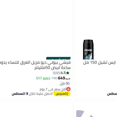
الستور الرسمي
أكس اكس بخاخ الجسم للرجال ايس تشيل 150 مل
ساعة ابيض 50ملليلتر
4.5
695
649
790
خصم 17%
جنيه
50 مل
أقل سعر في 7 يوم
توصيل مجاني
احصل عليه خلال
9 اغسطس
أقل سعر في 7 يوم