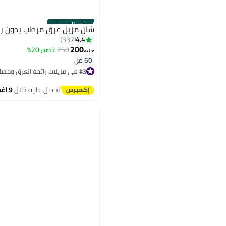
الستور الرسمي
شان مزيل عرق مرطب بدون رائحة 0
4.4
337
200
250
خصم 20%
جنيه
60 مل
#3 في مزيلات رائحة العرق ومضادات التعرق
توصيل مجاني
بتخلّص بسرعة
احصل عليه خلال
9 اغسطس
تم بيع +2100 مؤخرًا
#3 في مزيلات رائحة العرق ومضادات التعرق