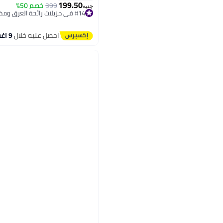
199.50
399
خصم 50%
جنيه
#14 في مزيلات رائحة العرق ومضادات التعرق
توصيل مجاني
بتخلّص بسرعة
احصل عليه خلال
9 اغسطس
تم بيع +740 مؤخرًا
#14 في مزيلات رائحة العرق ومضادات التعرق