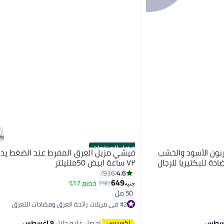
أفضل المنتجات
ربون الأسود والخشب
فيشي مزيل العرق المفرط عند الضغط يد
دة للبكتيريا للرجال
٧٢ ساعة ابيض 50ملليلتر
4.6
936
649
790
خصم 17%
جنيه
50 مل
#2 في مزيلات رائحة العرق ومضادات التعرق
أقل سعر في 7 يوم
توصيل مجاني
احصل عليه خلال
9 اغسطس