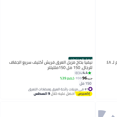
أفضل المنتجات
فيشي بيوتي ديو مزيل العرق للنساء يدوم لـ ٤٨
نيفيا بخاخ مزيل العرق فريش أكتيف سريع الجفاف
للرجال، 150 مل 150ملليلتر
4.4
834
96
159
خصم 39%
جنيه
150 مل
#1 في مزيلات رائحة العرق ومضادات التعرق
توصيل مجاني
احصل عليه خلال
9 اغسطس
بتخلّص بسرعة
تم بيع +3800 مؤخرًا
#1 في مزيلات رائحة العرق ومضادات التعرق