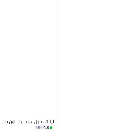
ليلاك مزيل عرق رول اون من ل
4.3
496