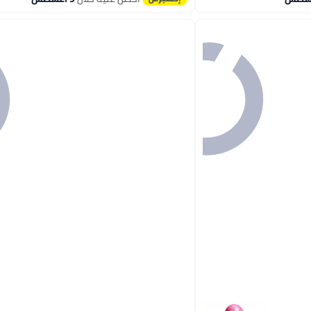
تم بيع +1400 مؤخرًا
#2 في مزيلات رائحة العرق ومضادات التعرق