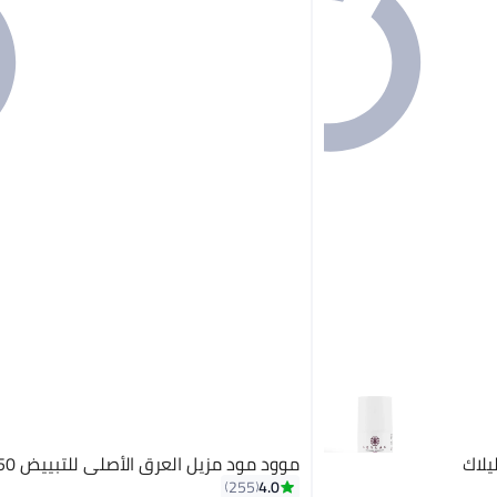
يلاك
موود مود مزيل العرق الأصلي للتبييض 50 مل
4.0
255