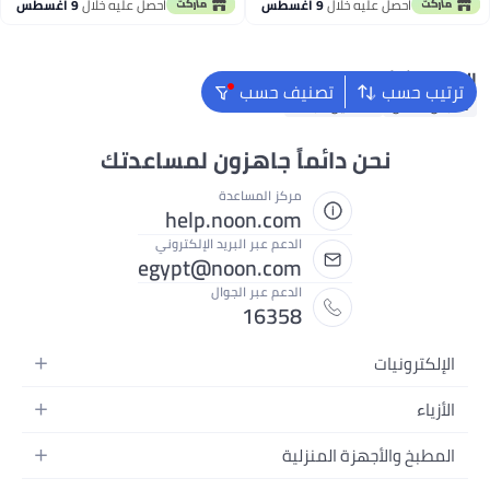
توصيل مجاني
أقل سعر في 30 يوم
احصل عليه خلال
9 اغسطس
احصل عليه خلال
9 اغسطس
البحث الشائع
ترتيب حسب
تصنيف حسب
ملابس اطفال
فساتين للبنات
نحن دائماً جاهزون لمساعدتك
مركز المساعدة
help.noon.com
الدعم عبر البريد الإلكتروني
egypt@noon.com
الدعم عبر الجوال
16358
الإلكترونيات
الهواتف المتحركة
الأزياء
أجهزة التابلت
أزياء نسائية
المطبخ والأجهزة المنزلية
أجهزة الكمبيوتر المحمولة
أزياء رجالية