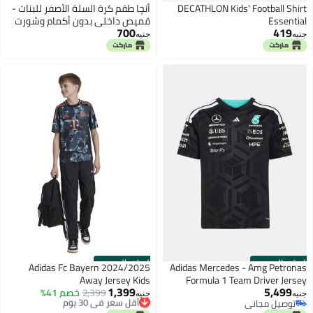
DECATHLON Kids' Football Shirt
أنچا طقم كرة السلة الأصفر للبنات -
Essential
قميص داخلي بدون أكمام وشورت
700
419
قابل للتنفس
جنيه
جنيه
الستور الرسمي
الستور الرسمي
Adidas Fc Bayern 2024/2025
Adidas Mercedes - Amg Petronas
Away Jersey Kids
Formula 1 Team Driver Jersey
1,399
5,499
أقل سعر في 30 يوم
2,399
خصم 41%
جنيه
جنيه
توصيل مجاني
توصيل مجاني