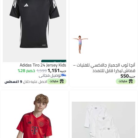
الستور الرسمي
أنچا ثوب الجمباز جالاكسي للفتيات –
Adidas Tiro 24 Jersey Kids
1,151
قماش ليكرا قابل للتمدد
1,599
خصم 28%
جنيه
550
توصيل مجاني
جنيه
توصيل مجاني
احصل عليه خلال
9 اغسطس