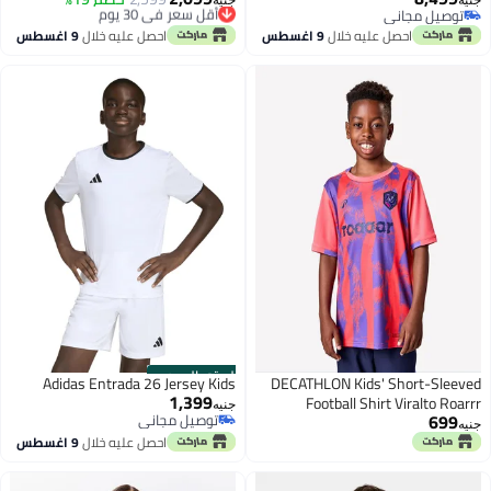
توصيل مجاني
توصيل مجاني
توصيل مجاني
أقل سعر في 30 يوم
احصل عليه خلال
9 اغسطس
احصل عليه خلال
9 اغسطس
الستور الرسمي
Adidas Entrada 26 Jersey Kids
DECATHLON Kids' Short-Sleeved
1,399
Football Shirt Viralto Roarrr
جنيه
699
توصيل مجاني
Mandrill Stripey
جنيه
توصيل مجاني
احصل عليه خلال
9 اغسطس