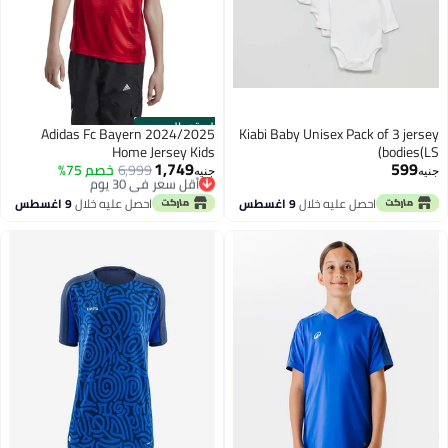
الستور الرسمي
Adidas Fc Bayern 2024/2025
Kiabi Baby Unisex Pack of 3 jersey
Home Jersey Kids
bodies(LS)
1,749
599
أقل سعر في 30 يوم
6,999
خصم 75%
جنيه
جنيه
توصيل مجاني
أقل سعر في 30 يوم
احصل عليه خلال
9 اغسطس
احصل عليه خلال
9 اغسطس