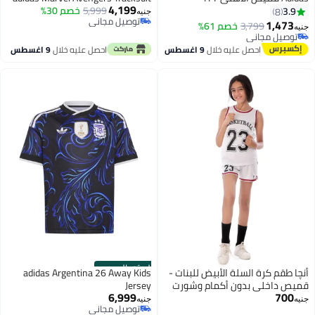
4,199
5,999
خصم 30%
3.9
8
جنيه
توصيل مجاني
1,473
3,799
خصم 61%
جنيه
توصيل مجاني
توصيل مجاني
توصيل مجاني
احصل عليه خلال
9 اغسطس
احصل عليه خلال
9 اغسطس
الستور الرسمي
أنچا طقم كرة السلة الأبيض للبنات -
adidas Argentina 26 Away Kids
قميص داخلي بدون أكمام وشورت
Jersey
6,999
700
قابل للتنفس
جنيه
جنيه
توصيل مجاني