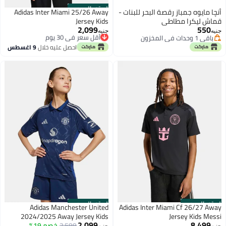
الستور الرسمي
أنچا مايوه جمباز رقصة البحر للبنات -
Adidas Inter Miami 25/26 Away
قماش ليكرا مطاطي
Jersey Kids
2,099
550
أقل سعر في 30 يوم
جنيه
جنيه
باقي 1 وحدات في المخزون
توصيل مجاني
باقي 1 وحدات في المخزون
أقل سعر في 30 يوم
احصل عليه خلال
9 اغسطس
الستور الرسمي
الستور الرسمي
Adidas Manchester United
Adidas Inter Miami Cf 26/27 Away
2024/2025 Away Jersey Kids
Jersey Kids Messi
2,099
8,499
أقل سعر في 30 يوم
2,599
خصم 19%
جنيه
جنيه