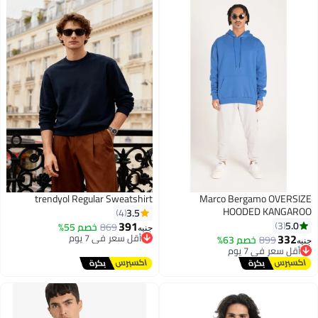
trendyol Regular Sweatshirt
Marco Bergamo OVERSIZ
HOODED KANGARO
3.5
4
391
5.0
3
869
خصم 55%
أقل سعر في 7 يوم
جنيه
332
توصيل مجاني
899
خصم 63%
أقل سعر في 7 يوم
نيه
أقل سعر في 7 يوم
توصيل مجاني
أقل سعر في 7 يوم