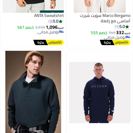
الستور الرسمي
Marco Bergamo سويت شيرت
ANTA Sweatshirt
ساسي مع رقعة.
5.0
3
#11 في هوديز وسويت شيرت رجالية
1,096
5.0
1
3,339
خصم 67%
أقل سعر في 7 يوم
جنيه
332
توصيل مجاني
749
خصم 55%
توصيل مجاني
نيه
توصيل مجاني
#11 في هوديز وسويت شيرت رجالية