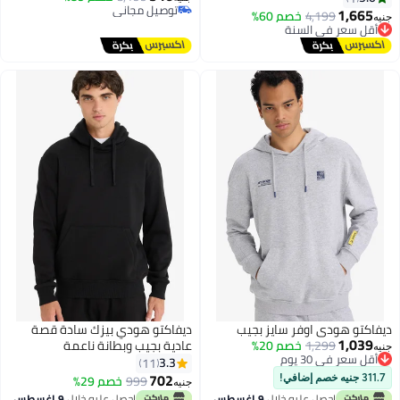
توصيل مجاني
1,665
4,199
خصم 60%
أقل سعر في السنة
نيه
توصيل مجاني
توصيل مجاني
أقل سعر في السنة
يفاكتو هودي اوفر سايز بجيب
ديفاكتو هودي بيزك سادة قصة
1,039
1,299
خصم 20%
عادية بجيب وبطانة ناعمة
أقل سعر في 30 يوم
نيه
توصيل مجاني
3.3
11
أقل سعر في 30 يوم
702
999
خصم 29%
311.7 جنيه خصم إضافي!
جنيه
احصل عليه خلال
9 اغسطس
احصل عليه خلال
9 اغسطس