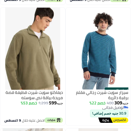
ستور الرسمي
يزار سويت شيرت رجالي مقلم
ديفاكتو سويت شيرت قطيفة قصة
رقبة دائرية
مريحة بياقة نص سوسته
599
309
400
خصم 22%
1,299
خصم 53%
نيه
جنيه
توصيل مجاني
توصيل مجاني
30.9 جنيه خصم إضافي!
احصل عليه خلال
9 اغسطس