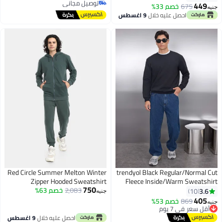
توصيل مجاني
TMNAW25SW00022
449
675
خصم 33%
نيه
11
توصيل مجاني
احصل عليه خلال
9 اغسطس
Red Circle Summer Melton Winter
trendyol Black Regular/Normal Cu
Zipper Hooded Sweatshirt
Fleece Inside/Warm Sweatshir
750
2,083
خصم 63%
3.6
10
جنيه
405
869
خصم 53%
أقل سعر في 7 يوم
نيه
4
توصيل مجاني
أقل سعر في 7 يوم
احصل عليه خلال
9 اغسطس