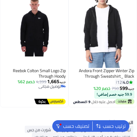
Reebok Colton Small Logo Zip
Andora Front Zipper Winter Zi
#12 في هوديز وسويت شيرت رجالية
Through Hoody
Through Sweatshirt_ Blac
أقل سعر في السنة
1,665
4,399
خصم 62%
توصيل مجاني
4.0
12
جنيه
#12 في هوديز وسويت شيرت رجالية
599
750
خصم 20%
نيه
59.9 جنيه خصم إضافي!
احصل عليه خلال
9 اغسطس
لبحث الشائع
ترتيب حسب
تصنيف حسب
تيشيرت من أديداس
قميص رياضي من رويس
شورت من جس