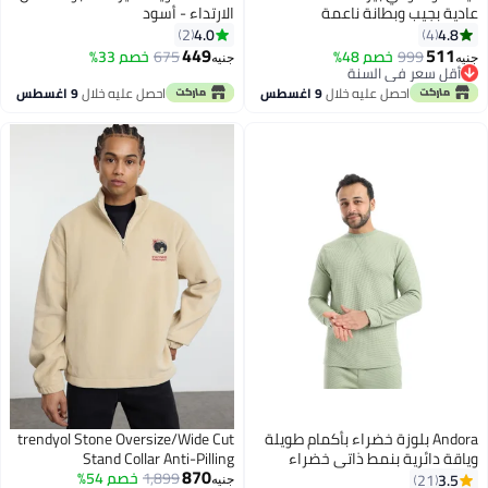
ادية بجيب وبطانة ناعمة
الارتداء - أسود
4.0
4.8
2
4
449
511
999
خصم 48%
675
خصم 33%
نيه
جنيه
أقل سعر في السنة
أقل سعر في السنة
احصل عليه خلال
9 اغسطس
احصل عليه خلال
9 اغسطس
Andora بلوزة خضراء بأكمام طويلة
trendyol Stone Oversize/Wide Cut
ياقة دائرية بنمط ذاتي خضراء
Stand Collar Anti-Pilling
870
1,899
خصم 54%
Warm/Fleece Sweatshirt
3.5
21
جنيه