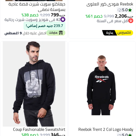
Reeb هودي كور العلوي
ديفاكتو سويت شيرت قصة عادية
بسوستة نصفي
5.0
2
799
1,299
خصم 38%
#2 في هوديز وسويت شيرت رجالية
2,206
5,799
خصم 61%
أقل سعر في السنة
جنيه
نيه
أقل سعر في السنة
توصيل مجاني
#2 في هوديز وسويت شيرت رجالية
أقل سعر في السنة
239.7 جنيه خصم إضافي!
احصل عليه خلال
9 اغسطس
Coup Fashionable Sweatshirt
Reebok Trent 2 Col Logo Hood
346
3,199
خصم 89%
5.0
1
جنيه