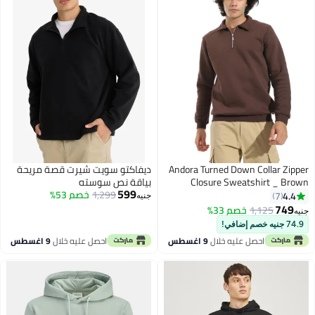
Andora Turned Down Collar Zippe
ديفاكتو سويت شيرت قصة مريحة
Closure Sweatshirt _ Brow
بياقة نص سوسته
599
1,299
خصم 53%
4.4
7
جنيه
749
1,125
خصم 33%
نيه
6
74.9 جنيه خصم إضافي!
احصل عليه خلال
9 اغسطس
احصل عليه خلال
9 اغسطس