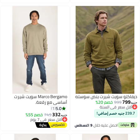
يفاكتو سويت شيرت بنص سوسته
Marco Bergamo سويت شيرت
799
999
خصم 20%
أساسي مع رقعة.
نيه
أقل سعر في السنة
5.0
1
أقل سعر في السنة
332
749
خصم 55%
أقل سعر في 7 يوم
239.7 جنيه خصم إضافي!
جنيه
توصيل مجاني
أقل سعر في 7 يوم
احصل عليه خلال
9 اغسطس