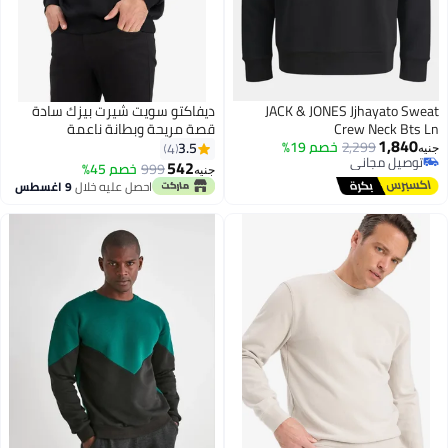
JACK & JONES Jjhayato Swea
ديفاكتو سويت شيرت بيزك سادة
Crew Neck Bts L
قصة مريحة وبطانة ناعمة
1,840
2,299
خصم 19%
3.5
4
نيه
توصيل مجاني
542
999
خصم 45%
جنيه
توصيل مجاني
احصل عليه خلال
9 اغسطس