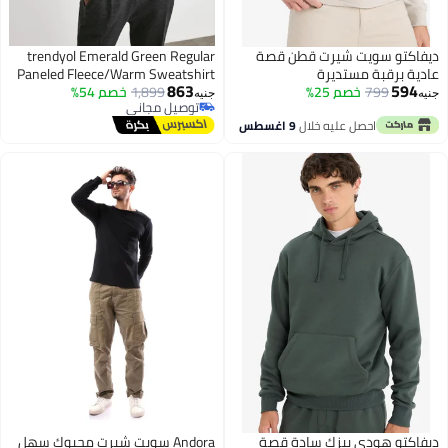
يفاكتو سويت شيرت قطن قصة
trendyol Emerald Green Regular
ادية برقبة مستديرة
Paneled Fleece/Warm Sweatshirt
863
594
799
خصم 25%
1,899
خصم 54%
نيه
جنيه
توصيل مجاني
توصيل مجاني
احصل عليه خلال
9 اغسطس
يفاكتو هودي بيزك سادة قصة
Andora سويت شيرت محبوك سهل