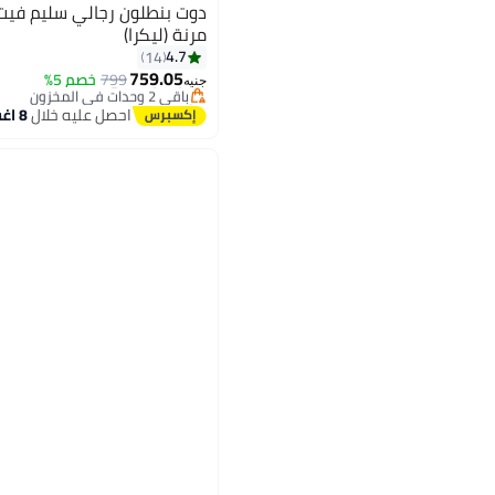
مرنة (ليكرا)
أقل سعر في 7 يوم
4.7
14
توصيل مجاني
759.05
799
خصم 5%
باقي 2 وحدات في المخزون
4
جنيه
تم بيع +20 مؤخرًا
احصل عليه خلال
8 اغسطس
أقل سعر في 7 يوم