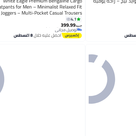
يد ليج – راحة يومية
White Eagle Premium Bengaline Cargo
tpants for Men – Minimalist Relaxed Fit
Joggers – Multi-Pocket Casual Trousers
#11 في بناطيل رجالية
4.1
8
4
أقل سعر في 7 يوم
399.99
توصيل مجاني
جنيه
باقي 2 وحدات في المخزون
احصل عليه خلال
8 اغسطس
تم بيع +20 مؤخرًا
#11 في بناطيل رجالية