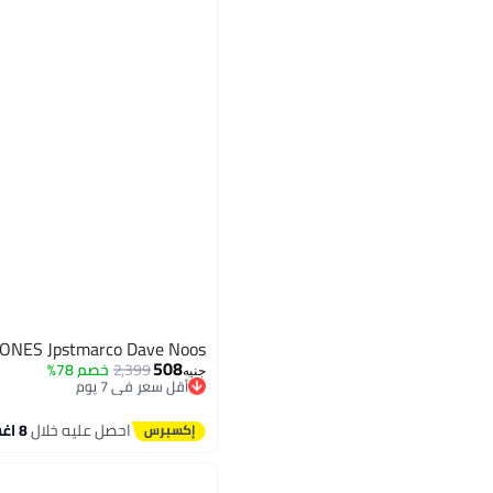
JONES Jpstmarco Dave Noos
508
2,399
خصم 78%
أقل سعر في 7 يوم
جنيه
توصيل مجاني
أقل سعر في 7 يوم
احصل عليه خلال
8 اغسطس