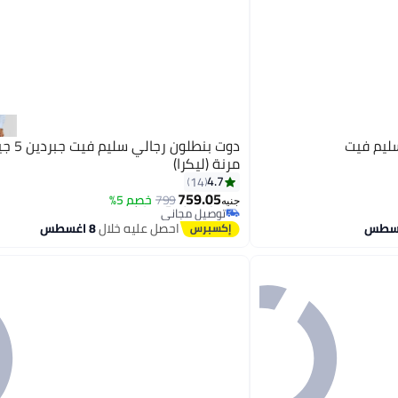
ليم فيت
دوت بنطلون
مرنة (ليكرا)
#3 في بناطيل رجالية
4.7
14
أقل سعر في 7 يوم
759.05
799
خصم 5%
توصيل مجاني
4
جنيه
باقي 1 وحدات في المخزون
احصل عليه خلال
8 اغسطس
تم بيع +10 مؤخرًا
#3 في بناطيل رجالية