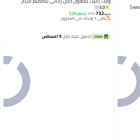
وايت رابيت بنطلون كتان رجالي بتصميم مريح
Swea
3.0
5
732
916
خصم 20%
باقي 1 وحدات في المخزون
جنيه
تم بيع +10 مؤخرًا
باقي 1 وحدات في المخزون
احصل عليه خلال
9 اغسطس