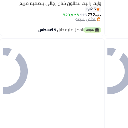
وايت رابيت بنطلون كتان رجالي بتصميم مريح
2.5
9
732
916
خصم 20%
بتخلّص بسرعة
جنيه
تم بيع +10 مؤخرًا
بتخلّص بسرعة
احصل عليه خلال
9 اغسطس