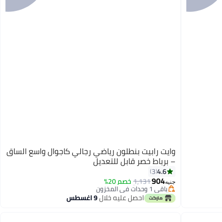
وايت رابيت بنطلون رياضي رجالي كاجوال واسع الساق
– برباط خصر قابل للتعديل
#2 في بنطلونات رياضية للرجال
4.6
3
توصيل مجاني
904
1,131
خصم 20%
باقي 1 وحدات في المخزون
جنيه
تم بيع +10 مؤخرًا
احصل عليه خلال
9 اغسطس
#2 في بنطلونات رياضية للرجال