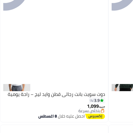
دوت سويت بانت رجالي قطن وايد ليج – راحة يومية
#5 في بناطيل رياضية رجالية
3.9
4
توصيل مجاني
1,099
بتخلّص بسرعة
جنيه
تم بيع +10 مؤخرًا
4
احصل عليه خلال
8 اغسطس
#5 في بناطيل رياضية رجالية