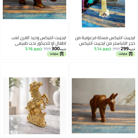
س مسلة فرعونية من
ايجيبت انتيكس وحيد القرن لعب
من ايجيبت انتيكس
اطفال او للديكور نحت طبيعي
300
صم 14%
359
خصم 16%
صناعة يدوية من الخشب
جنيه