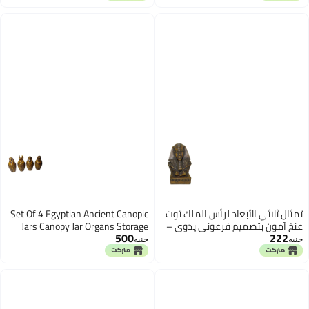
سطس
ت عنخ آمون لتزيين
أبعاد لرأس الملك توت
Set Of 4 Egyptian Ancient Canopic
ميم فرعوني يدوي –
Jars Canopy Jar Organs Storage
500
ستوحاة من الحضارة
Statue Statues Pharaoh Pharaohs
جنيه
مة
Mythology