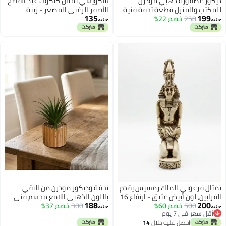
 ذهبي مودرن
سكويشي تمثال كتكوت عيد الفصح
زل قطعة تحفة فنية
الأصفر الزغبي المصغر - زينة
135
صم 22%
الصالة
قطيفة ناعمة مزخرفة
جنيه
 للملك رمسيس يقدم
تحفة وديكور مودرن من النقي
القرابين، لون أبيض عتيق - ارتفاع 16
باللون الذهبي اللامع مجسم فني
188
صم 60%
300
خصم 37%
انسيابي ثقيل الوزن مستورد لرفوف
جنيه
م
الاستقبال A
م
 عليه خلال
14