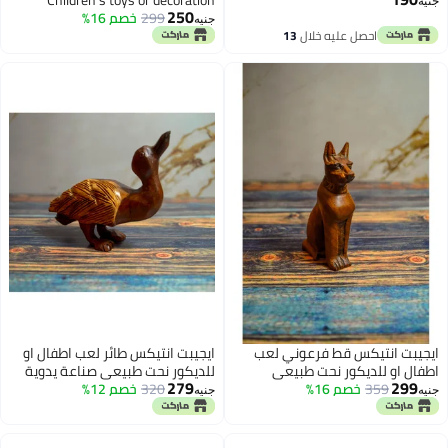
Children's toys or decoration
250
299
خصم 16%
Natural carving Handmade
جنيه
 عليه خلال
13
سطس
س قط فرعوني لعب
ايجيبت انتيكس طائر لعب اطفال او
كور نحت طبيعي
للديكور نحت طبيعي صناعة يدوية
279
صم 16%
من الخشب
من الخشب
320
خصم 12%
جنيه