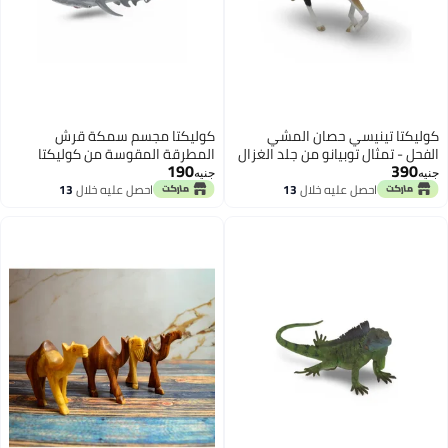
سي حصان المشي
كوليكتا مجسم سمكة قرش
توبيانو من جلد الغزال
المطرقة المقوسة من كوليكتا
190
جنيه
 عليه خلال
13
احصل عليه خلال
13
سطس
اغسطس