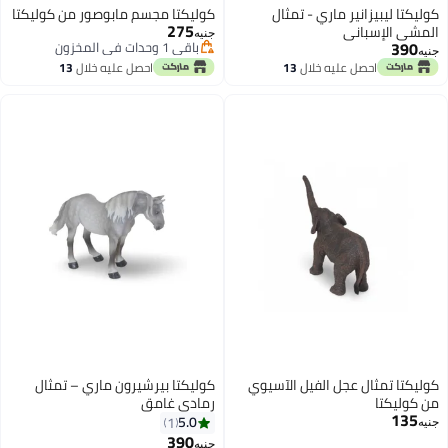
ير ماري - تمثال
كوليكتا مجسم مابوصور من كوليكتا
275
ني
جنيه
باقي 1 وحدات في المخزون
باقي 1 وحدات في المخزون
 عليه خلال
13
احصل عليه خلال
13
سطس
اغسطس
 عجل الفيل الآسيوي
كوليكتا بيرشيرون ماري – تمثال
رمادي غامق
5.0
1
390
جنيه