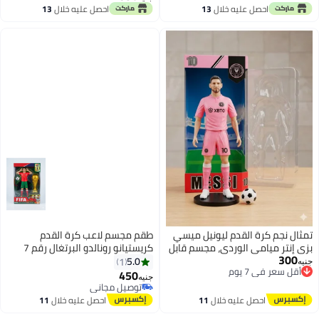
 عليه خلال
13
احصل عليه خلال
13
سطس
اغسطس
 القدم ليونيل ميسي
طقم مجسم لاعب كرة القدم
ي الوردي، مجسم قابل
كريستيانو رونالدو البرتغال رقم 7
ر منزلي
فيفا 2026 مع كأس العالم والكرة
5.0
1
م
450
ي
توصيل مجاني
جنيه
م
بتخلّص بسرعة
ل عليه خلال
11
احصل عليه خلال
11
توصيل مجاني
سطس
اغسطس