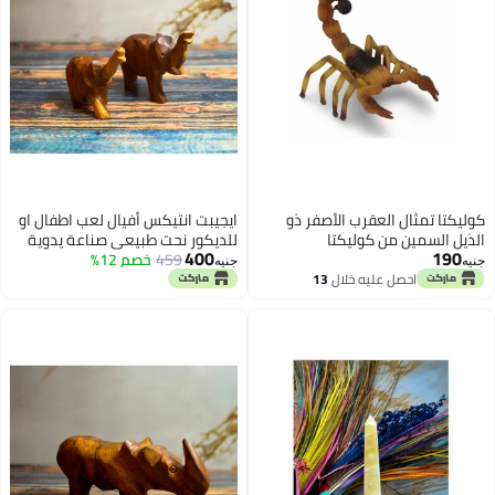
العقرب الأصفر ذو
ايجيبت انتيكس أفيال لعب اطفال او
من كوليكتا
للديكور نحت طبيعي صناعة يدوية
400
459
خصم 12%
من الخشب الصحي الوان طبيعية
جنيه
100% من قلب الشجرة
 عليه خلال
13
سطس