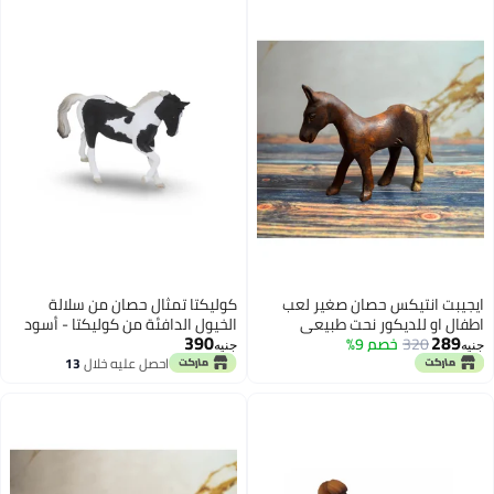
س حصان صغير لعب
كوليكتا تمثال حصان من سلالة
كور نحت طبيعي
الخيول الدافئة من كوليكتا - أسود
390
صم 9%
من الخشب
توبيانو
جنيه
احصل عليه خلال
13
اغسطس