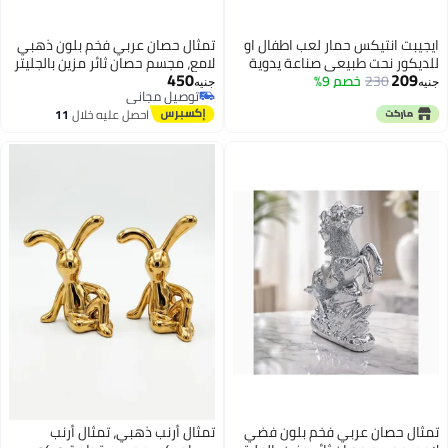
 حمار لعب اطفال او
تمثال حصان عربي فخم بلون ذهبي
بيعي صناعة يدوية
لامع، مجسم حصان ثائر مزين بالجليتر
450
صم 9%
البراق والكريستال للديكور المنزلي
جنيه
توصيل مجاني
والمكتبي الحديث - تحفة فنية راقية
توصيل مجاني
احصل عليه خلال
11
لغرفة المعيشة والرفوف
اغسطس
ربي فخم بلون فضي
تمثال أرنب ذهبي، تمثال أرنب