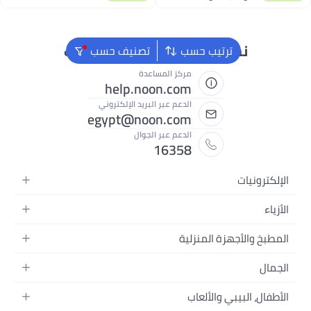
سطس
نحن دائماً جاهزون لمساعدتك
ترتيب حسب
تصنيف حسب
مركز المساعدة
help.noon.com
الدعم عبر البريد الإلكتروني
egypt@noon.com
الدعم عبر الجوال
16358
ات
لمتحركة
بلت
ة
لأجهزة المنزلية
مبيوتر المحمولة
ة
دوات الطعام
منزلية
السرير
والصور وتسجيل الفيديو
سائية
د
لبيبي والألعاب
الحمام
ت