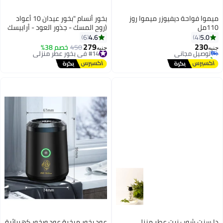
ميموا فواحة ديفيوزر ميموا روز
بخور أنسام "بخور عيدان 10 أعواد
110مل
(روح المسك - جذور العود - أرابيسك
#15 في رذاذات الزيوت
- نفائس العنبر)"
4.6
5.0
6
4
أقل سعر في 7 يوم
279
230
توصيل مجاني
#14 في بخور عطر منزلي
450
خصم 38%
جنيه
جنيه
تم بيع +10 مؤخرًا
توصيل مجاني
#15 في رذاذات الزيوت
#14 في بخور عطر منزلي
دا سنت شوب زيت عطر منزلي
عود بخور مبخرة عود وبخور كهربائية