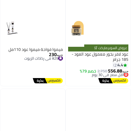
عروض السوبرماركت 🛒
ميموا فواحة ميموا عود 110مل
230
عود لافر بخور معمول عود العود -
#29 في رذاذات الزيوت
جنيه
185 جرام
توصيل مجاني
#29 في رذاذات الزيوت
4.4
2
556.88
أقل سعر في 30 يوم
2,750
خصم 79%
جنيه
توصيل مجاني
أقل سعر في 30 يوم