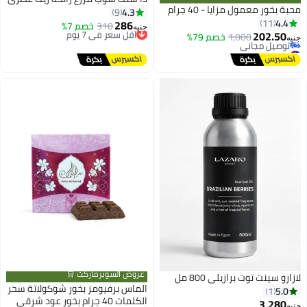
محبة بخور معمول مزايا - 40 جرام
4.3
9
4.4
11
286
310
أقل سعر في 7 يوم
خصم 7%
جنيه
202.50
1,000
خصم 79%
توصيل مجاني
جنيه
#25 في بخور عطر منزلي
أقل سعر في 7 يوم
أقل سعر في 30 يوم
توصيل مجاني
#25 في بخور عطر منزلي
عروض السوبرماركت 🛒
لازارو سينت توت برازيلي 800 مل
الماس برفيومز بخور شوكولاتة سحر
5.0
1
الكلمات 40 جرام بخور عود شرقي
3,280
#4 في الزيوت المعطرة المنزلية
جنيه