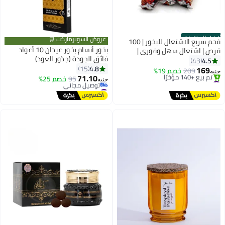
أفضل المنتجات
عروض السوبرماركت 🛒
فحم سريع الاشتعال للبخور | 100
بخور أنسام بخور عيدان 10 أعواد
قرص | اشتعال سهل وفوري |
فائق الجودة (جذور العود)
احتراق 45 دقيقة | بدون شرار |
4.5
43
4.8
اقراص 33 مم من الشعلة
15
169
209
خصم 19%
جنيه
71.10
#1 في بخور عطر منزلي
95
خصم 25%
جنيه
توصيل مجاني
#17 في بخور عطر منزلي
تم بيع +140 مؤخرًا
أقل سعر في 30 يوم
#1 في بخور عطر منزلي
توصيل مجاني
#17 في بخور عطر منزلي