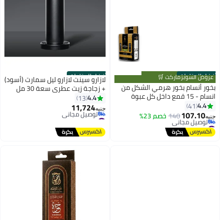
أفضل المنتجات
أفضل المنتجات
عروض السوبرماركت 🛒
لازارو سينت لازارو ليل سمارت (أسود)
بخور أنسام بخور هرمي الشكل من
+ زجاجة زيت عطري سعة 30 مل
انسام - 15 قمع داخل كل عبوة
4.4
13
(جذور العود)
4.4
41
11,724
جنيه
107.10
140
خصم 23%
#1 في رذاذات الزيوت
جنيه
#6 في بخور عطر منزلي
أقل سعر في 7 يوم
أقل سعر في 7 يوم
توصيل مجاني
توصيل مجاني
#1 في رذاذات الزيوت
#6 في بخور عطر منزلي