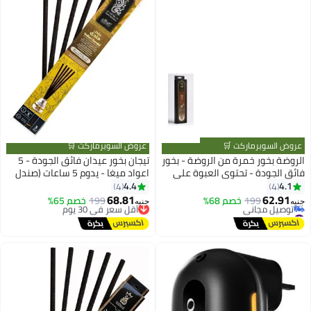
عروض السوبرماركت 🛒
عروض السوبرماركت 🛒
الروضة بخور خمرة من الروضة - بخور
تيجان بخور عيدان فائق الجودة - 5
فائق الجودة - تحتوي العبوة علي
اعواد ميغا - يدوم 5 ساعات (صندل
10 اعواد ميني - تعطير يدوم حتي
هندي)
4.4
4.1
4
4
90 دقيقة
68.81
62.91
199
خصم 68%
199
أقل سعر في 30 يوم
خصم 65%
جنيه
جنيه
#18 في بخور عطر منزلي
توصيل مجاني
أقل سعر في 30 يوم
أقل سعر في 30 يوم
توصيل مجاني
#18 في بخور عطر منزلي