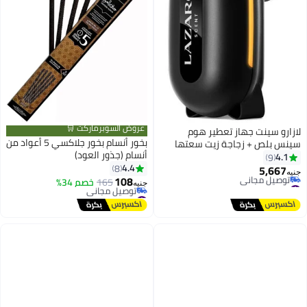
عروض السوبرماركت 🛒
لازارو سينت جهاز تعطير هوم
بخور أنسام بخور جلاكسي 5 أعواد من
سينس بلص + زجاجة زيت سعتها
أنسام (جذور العود)
30مل
4.1
9
4.4
8
5,667
جنيه
108
#3 في رذاذات الزيوت
165
خصم 34%
جنيه
أقل سعر في 7 يوم
#16 في بخور عطر منزلي
توصيل مجاني
أقل سعر في 30 يوم
#3 في رذاذات الزيوت
توصيل مجاني
#16 في بخور عطر منزلي