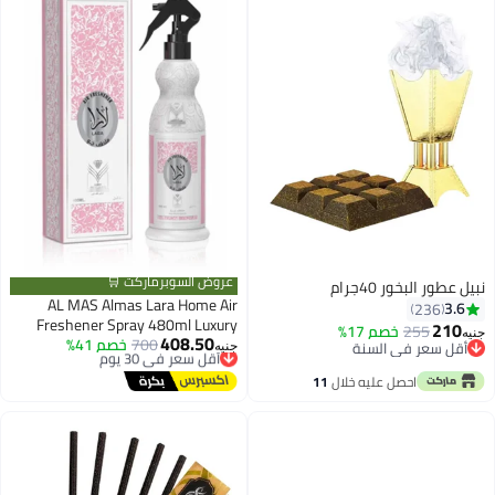
عروض السوبرماركت 🛒
نبيل عطور البخور 40جرام
AL MAS Almas Lara Home Air
3.6
236
Freshener Spray 480ml Luxury
210
255
خصم 17%
جنيه
408.50
أقل سعر في 30 يوم
700
خصم 41%
Room Freshener with Plum
أقل سعر في السنة
جنيه
توصيل مجاني
Orange Blossom White Flowers
أقل سعر في السنة
أقل سعر في 30 يوم
احصل عليه خلال
11
Vanilla Musk for Linens Fabric Car
اغسطس
Office Long Lasting Odor
Eliminator Perfume