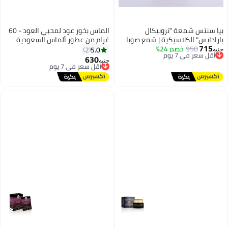
بيا سنتس شمعة "تروبيكال
الماس بخور عود لمحبي العود - 60
بارادايس" الكلاسيكية | شمع صويا
غرام من عطور ألماس السعودية
715
950
أقل سعر في 7 يوم
خصم 24%
5.0
2
جنيه
توصيل مجاني
630
أقل سعر في 7 يوم
جنيه
أقل سعر في 7 يوم
توصيل مجاني
أقل سعر في 7 يوم