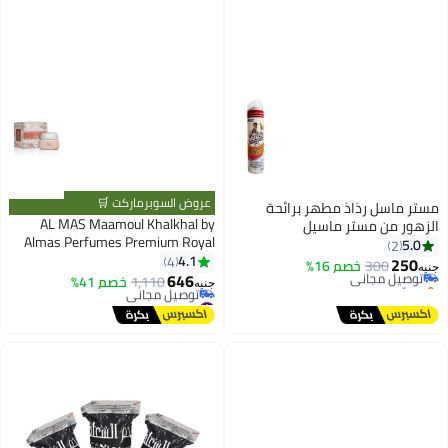
عروض السوبرماركت 🛒
مستر ماسل رذاذ مطهر برائحة
AL MAS Maamoul Khalkhal by
الزهور من مستر ماسيل
Almas Perfumes Premium Royal
5.0
2
Dousari Bakhoor Incense for Home
4.1
4
250
300
توصيل مجاني
خصم 16%
جنيه
Wedding and Clothing Fragrance
646
بتخلّص بسرعة
1,110
خصم 41%
جنيه
with Regal Spices Exotic Flowers
توصيل مجاني
#10 في بخور عطر منزلي
أقل سعر في 30 يوم
and Elite Oudh Long Lasting
توصيل مجاني
Khaleeji Heritage Scent 60g
#10 في بخور عطر منزلي