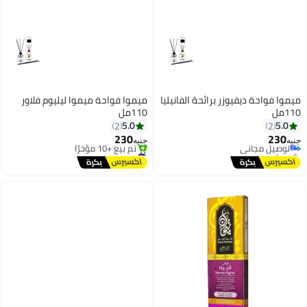
ميموا فواحة ديفيوزر برائحة الفانيليا
ميموا فواحة ميموا ليليوم فلاور
110مل
110مل
#16 في رذاذات الزيوت
5.0
5.0
2
2
أقل سعر في 7 يوم
230
230
توصيل مجاني
جنيه
جنيه
بتخلّص بسرعة
#28 في رذاذات الزيوت
تم بيع +10 مؤخرًا
توصيل مجاني
#16 في رذاذات الزيوت
تم بيع +10 مؤخرًا
#28 في رذاذات الزيوت