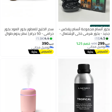
أفضل المنتجات
بخور أنسام مجموعة أنسام ريلاكس -
سدر الخليج للعطور بخور العود بخور
جديد - بخور هرمي ذكي الإشتعال -
حرامي - 50 جرام | عطر يدوم طوال
#4 في بخور عطر منزلي
تحتوي علي 3 عبوات صغيرة بروائح
اليوم - مثالي للصلاة، النماذج،
4.4
4.5
1.9K
15
أقل سعر في 7 يوم
مختلفة (يوجا - تأمل - مزاج) -
رمضان وهدايا العيد، الاحتفالات،
390
299
400
توصيل مجاني
خصم 25%
جنيه
جنيه
بالإضافة إلي شلال البخور الذكي
التأمل وتعبئة الغرف
باقي 1 وحدات في المخزون
توصيل مجاني
#4 في بخور عطر منزلي
توصيل مجاني