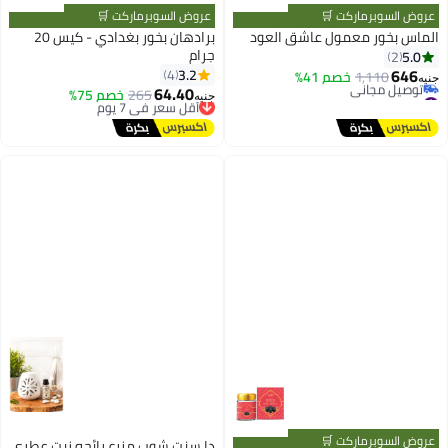
عروض السوبرماركت 🛒
عروض السوبرماركت 🛒
الماس بخور معمول عاشق العود
برادهان بخور بغدادي - كيس 20
جرام
5.0
2
646
3.2
4
1,110
خصم 41%
جنيه
64.40
#22 في بخور عطر منزلي
265
أقل سعر في 7 يوم
خصم 75%
جنيه
أقل سعر في 30 يوم
توصيل مجاني
توصيل مجاني
أقل سعر في 7 يوم
#22 في بخور عطر منزلي
عروض السوبرماركت 🛒
دا سنت شوب مزرع رائحه زيت عطري