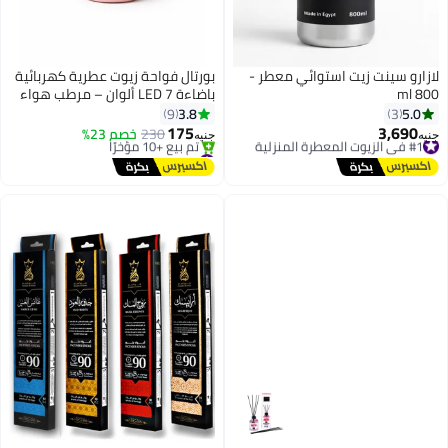
لازارو سينت زيت استوائي معطر -
بورتال فواحة زيوت عطرية كهربائية
800 ml
باضاءة LED 7 ألوان – مرطب هواء
ومعطر جو منزلي – ألوان متنوعة
3.8
5.0
9
3
175
3,690
#1 في الزيوت المعطرة المنزلية
230
خصم 23%
جنيه
جنيه
توصيل مجاني
#8 في رذاذات الزيوت
#1 في الزيوت المعطرة المنزلية
توصيل مجاني
تم بيع +10 مؤخرًا
#8 في رذاذات الزيوت