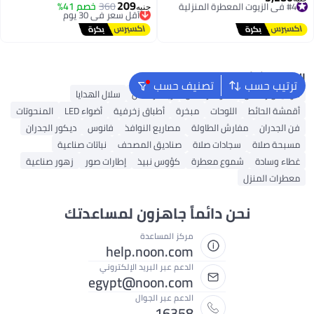
209
360
أقل سعر في 30 يوم
خصم 41%
فاخر بالكراميل والفانيليا والعنبر
توصيل مجاني
جنيه
توصيل مجاني
لتعطير المنزل والملابس ومناسب
#4 في الزيوت المعطرة المنزلية
أقل سعر في 30 يوم
للمبخرة الفحم والكهرباء الذكية
البحث الشائع
ترتيب حسب
تصنيف حسب
فوانيس رمضان
أضواء رمضان
زينة رمضان
سلال الهدايا
أقمشة الحائط
اللوحات
مبخرة
أطباق زخرفية
أضواء LED
المنحوتات
فن الجدران
مفارش الطاولة
مصاريع النوافذ
فانوس
ديكور الجدران
مسبحة صلاة
سجادات صلاة
صناديق المصحف
نباتات صناعية
غطاء وسادة
شموع معطرة
كؤوس نبيذ
إطارات صور
زهور صناعية
معطرات المنزل
نحن دائماً جاهزون لمساعدتك
مركز المساعدة
help.noon.com
الدعم عبر البريد الإلكتروني
egypt@noon.com
الدعم عبر الجوال
16358