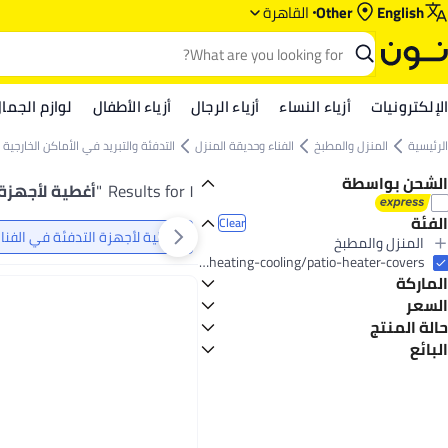
English
Other
القاهرة
الإلكترونيات
أزياء النساء
أزياء الرجال
أزياء الأطفال
لوازم الجما
الرئيسية
المنزل والمطبخ
الفناء وحديقة المنزل
التدفئة والتبريد في الأماكن الخارجية
الشحن بواسطة
١ Results for
"
أغطية لأجهزة
الفئة
Clear
أغطية لأجهزة التدفئة في الفنا
المنزل والمطبخ
All المنزل والمطبخ
home-and-kitchen/patio-lawn-and-garden/outdoor-heating-cooling/patio-heater-covers
الماركة
الفناء وحديقة المنزل
All الفناء وحديقة المنزل
السعر
التدفئة والتبريد في الأماكن الخارجية
حالة المنتج
GO
TO
All التدفئة والتبريد في الأماكن الخارجية
إيباسكت
البائع
جديد
أغطية لأجهزة التدفئة في الفناء
Max price must be greater than min price
اي باسكت