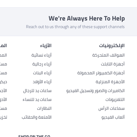
We're Always Here To Help
Reach out to us through any of these support channels
الإلكترونيات
الأزياء
المط
الهواتف المتحركة
أزياء نسائية
المط
أجهزة التابلت
أزياء رجالية
مستل
أجهزة الكمبيوتر المحمولة
أزياء البنات
مستل
الأجهزة المنزلية
أزياء الأولاد
ديكو
الكاميرات والصور وتسجيل الفيديو
ساعات يد للرجال
الأج
التلفزيونات
ساعات يد للنساء
الأد
سماعات الرأس
النظارات
مستل
ألعاب الفيديو
الأمتعة والحقائب
تخزي
SHOP ON THE GO