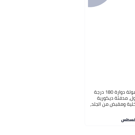
إيباسكت دفاية كهربائية محمولة دوارة 180 درجة
كنترول، مدفئة ديكورية
خلية ومقبض من الجلد،