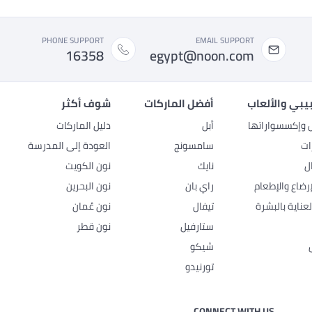
PHONE SUPPORT
EMAIL SUPPORT
16358
egypt@noon.com
بيبي والألعاب
أفضل الماركات
شوف أكثر
ل وإكسسواراتها
أبل
دليل الماركات
ات
سامسونج
العودة إلى المدرسة
ل
نايك
نون الكويت
رضاع والإطعام
راي بان
نون البحرين
عناية بالبشرة
تيفال
نون عُمان
ستارفيل
نون قطر
شيكو
تورنيدو
CONNECT WITH US