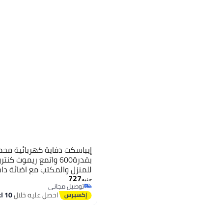
بقدرة600 واتمع ريموت 
للمنزل والمكتب مع اضائة دا
727
موزع هواء ساخن مع مؤقت
جنيه
توصيل مجاني
توصيل مجاني
احصل عليه خلال
10 اغسطس