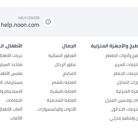
HELP CENTER
help.noon.com
بخ والأجهزة المنزلية
الجمال
الأطفال، ال
بخ وأدوات الطعام
العطور النسائية
عربات الأطفا
زمات السرير
عطور الرجال
مقاعد السيار
زمات الحمام
المكياج
ملابس الأطفا
رات المنازل
العناية بالشعر
مستلزمات الإ
هزة المنزلية
العناية بالبشرة
الاستحمام وال
وات وتحسين المنزل
العناية الشخصية
الحفاضات
زمات الحدائق
الأدوات والإكسسوارات
ألعاب الأطفال
ن وتنظيم منزلي
الألعاب