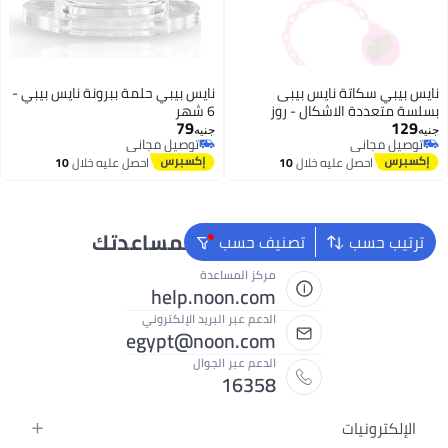
نايس بيبي سكاتة نايس بيبى
نايس بيبي حلمة ببرونة نايس بيبي -
بسلسة متعددة الاشكال - روز
6 شهر
79
129
جنيه
جنيه
توصيل مجاني
توصيل مجاني
توصيل مجاني
توصيل مجاني
احصل عليه خلال
10
احصل عليه خلال
10
اغسطس
اغسطس
نحن دائماً جاهزون لمساعدتك
ترتيب حسب
تصنيف حسب
مركز المساعدة
help.noon.com
الدعم عبر البريد الإلكتروني
egypt@noon.com
الدعم عبر الجوال
16358
الإلكترونيات