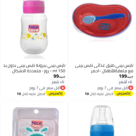
نايس بيبي طبق غذائى نايس بيبى
نايس بيبي ببرونة نايس بيبى بدون يد
مع ملعقةللأطفال -احمر
150 ml - روز- متعددة الاشكال
99
199
جنيه
جنيه
6+ أشهر
0+ شهر
أقل سعر في 7 يوم
أقل سعر في 7 يوم
توصيل مجاني
توصيل مجاني
أقل سعر في 7 يوم
أقل سعر في 7 يوم
احصل عليه خلال
10
احصل عليه خلال
10
اغسطس
اغسطس