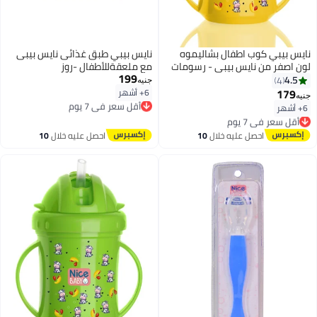
نايس بيبي كوب اطفال بشاليموه
نايس بيبي طبق غذائى نايس بيبى
لون اصفر من نايس بيبي - رسومات
مع ملعقةللأطفال -روز
199
متنوعة على العبوة
4.5
4
جنيه
179
6+ أشهر
أقل سعر في 7 يوم
جنيه
توصيل مجاني
6+ أشهر
أقل سعر في 7 يوم
أقل سعر في 7 يوم
توصيل مجاني
أقل سعر في 7 يوم
احصل عليه خلال
10
احصل عليه خلال
10
اغسطس
اغسطس