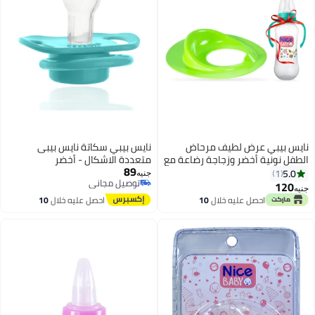
نايس بيبي عرض لطيف مرحاض
نايس بيبي سكاتة نايس بيبى
الطفل نونية أخضر وزجاجة رضاعة مع
متعددة الاشكال - أخضر
89
اليد 280 مل هدية خضراء 2 قطعة
5.0
1
جنيه
توصيل مجاني
120
جنيه
توصيل مجاني
احصل عليه خلال
10
احصل عليه خلال
10
اغسطس
اغسطس