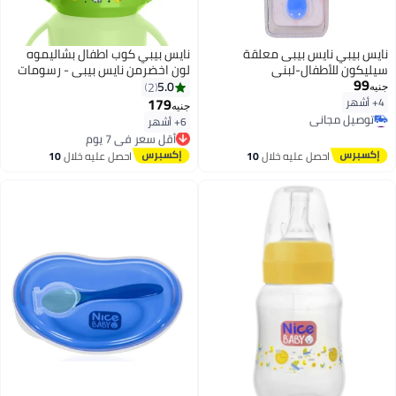
نايس بيبي نايس بيبى معلقة
نايس بيبي كوب اطفال بشاليموه
سيليكون للأطفال-لبنى
لون اخضرمن نايس بيبي - رسومات
99
متنوعة على العبوة
5.0
2
جنيه
179
4+ أشهر
جنيه
#4 في ملاعق البيبي
6+ أشهر
أقل سعر في 7 يوم
أقل سعر في 7 يوم
توصيل مجاني
توصيل مجاني
أقل سعر في 7 يوم
احصل عليه خلال
10
احصل عليه خلال
10
#4 في ملاعق البيبي
اغسطس
اغسطس