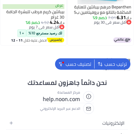
عرض
Bepanthen مرهم بيبانثين للعناية
بيبانثين كريم مرطب للبشرة الجافة
المكثفة بالتاتو مع بروفيتامين ب5
6.31
30 غرام
50 جرام
7.01
خصم 9%
د.ك‏
4.24
أقل سعر في 30 يوم
4.52
خصم 6%
د.ك‏
أقل سعر في 30 يوم
أقل سعر في 7 يوم
أقل سعر في 7 يوم
لك رصيد مسترجع 10%
+ 1
احصل عليه خلال
11 - 12
اغسطس
البحث الشائع
ترتيب حسب
تصنيف حسب
مرطب بيبانثين
نحن دائماً جاهزون لمساعدتك
مركز المساعدة
help.noon.com
الدعم عبر البريد الإلكتروني
الإلكترونيات
الجوالات