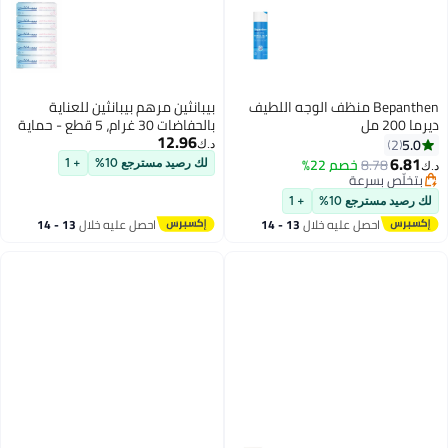
Bepanthen منظف الوجه اللطيف
بيبانثين مرهم بيبانثين للعناية
ديرما 200 مل
بالحفاضات 30 غرام، 5 قطع - حماية
12.96
لطيفة وتخفيف لطفح الحفاضات عند
5.0
2
د.ك‏
الأطفال
6.81
8.78
خصم 22%
لك رصيد مسترجع 10%
+ 1
د.ك‏
بتخلّص بسرعة
بتخلّص بسرعة
لك رصيد مسترجع 10%
+ 1
احصل عليه خلال
13 - 14
احصل عليه خلال
13 - 14
اغسطس
اغسطس