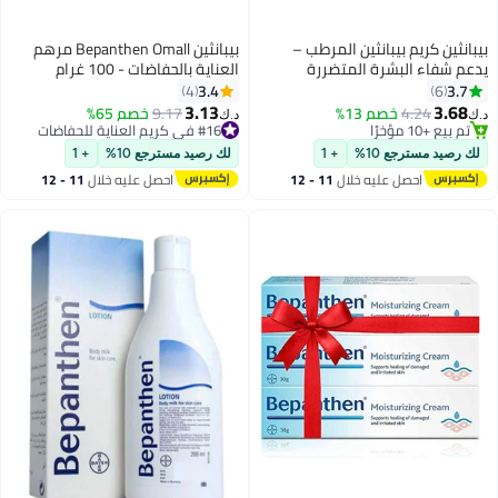
بيبانثين كريم بيبانثين المرطب –
بيبانثين Bepanthen Omall مرهم
يدعم شفاء البشرة المتضررة
العناية بالحفاضات - 100 غرام
والمتهيجة – 30 جم
3.4
3.7
4
6
3.13
3.68
4.24
خصم 13%
9.17
خصم 65%
د.ك‏
د.ك‏
تم بيع +10 مؤخرًا
#16 في كريم العناية للحفاضات
تم بيع +10 مؤخرًا
#16 في كريم العناية للحفاضات
لك رصيد مسترجع 10%
+ 1
لك رصيد مسترجع 10%
+ 1
احصل عليه خلال
11 - 12
احصل عليه خلال
11 - 12
اغسطس
اغسطس