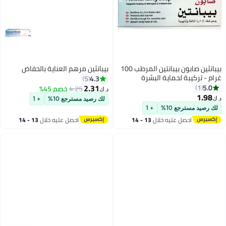
بيبانثين صابون بيبانتين المرطب 100
بيبانثين مرهم العناية بالحفاض
غرام - تركيبة لحماية البشرة
4.3
5
وتهدئتها
2.31
5.0
1
4.25
خصم 45%
د.ك‏
1.98
د.ك‏
لك رصيد مسترجع 10%
+ 1
لك رصيد مسترجع 10%
+ 1
احصل عليه خلال
13 - 14
احصل عليه خلال
13 - 14
اغسطس
اغسطس