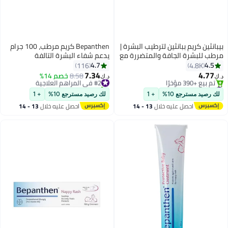
بيبانثين كريم ببانثين لترطيب البشرة |
Bepanthen كريم مرطب، 100 جرام
مرطب للبشرة الجافة والمتضررة مع
يدعم شفاء البشرة التالفة
النياسيناميد والبروفيتامين B5، 30
والمتهيجة
4.7
4.5
116
4.8K
جم
7.34
4.77
#2 في المراهم العلاجية
8.58
خصم 14%
د.ك‏
د.ك‏
#3 في المراهم العلاجية
تم بيع +180 مؤخرًا
بتخلّص بسرعة
#2 في المراهم العلاجية
لك رصيد مسترجع 10%
+ 1
لك رصيد مسترجع 10%
+ 1
تم بيع +390 مؤخرًا
احصل عليه خلال
13 - 14
احصل عليه خلال
13 - 14
#3 في المراهم العلاجية
اغسطس
اغسطس