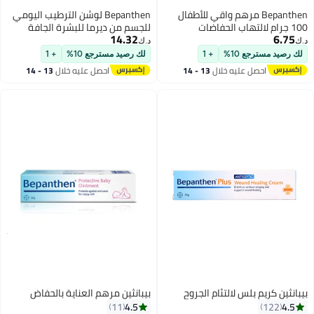
Bepanthen مرهم واقي للأطفال
Bepanthen لوشن الترطيب اليومي
100 جرام لالتهاب الحفاضات
للجسم من ديرما للبشرة الجافة
14.32
6.75
والحساسة، 400 مل
د.ك‏
د.ك‏
لك رصيد مسترجع 10%
+ 1
لك رصيد مسترجع 10%
+ 1
احصل عليه خلال
13 - 14
احصل عليه خلال
13 - 14
اغسطس
اغسطس
بيبانثين كريم بلس لالتئام الجروح
بيبانثين مرهم العناية بالحفاض
4.5
4.5
11
122