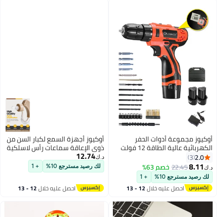
أوكيوز مجموعة أدوات الحفر
أوكيوز أجهزة السمع لكبار السن من
الكهربائية عالية الطاقة 12 فولت
ذوي الإعاقة سماعات رأس لاسلكية
12.74
600 وات بشاشة رقمية متعددة
مساعدة أجهزة السمع خلف الأذن
2.0
3
د.ك‏
الوظائف وبطارية ليثيوم وشحن
8.11
22.45
خصم 63%
لك رصيد مسترجع 10%
+ 1
د.ك‏
لاسلكي ومجموعة من 22 ملحقًا
لك رصيد مسترجع 10%
+ 1
مناسبة لإصلاح المنزل والأثاث
احصل عليه خلال
12 - 13
احصل عليه خلال
12 - 13
وتركيب السيارة
اغسطس
اغسطس