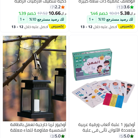
الوظائف عالمية ذات سعة كبيرة
ذكية لتنظيف الأرضيات الرطبة
وردية اللون حقيبة تخزين عربة أطفال
والجافة
2.2
3.6
7
13
حقيبة هاتف محمول مناسبة
10.66
5.38
10.01
خصم 46%
17.52
خصم 39%
د.ك‏
د.ك‏
للخارجية
لك رصيد مسترجع 10%
+ 1
لك رصيد مسترجع 10%
+ 1
احصل عليه خلال
12 - 13
احصل عليه خلال
12 - 13
اغسطس
اغسطس
أوكيوز 1 علبة ألعاب ورقية عربية
أوكيوز ثريا خارجية تعمل بالطاقة
متعددة الألوان، تأتي في علبة
الشمسية مقاومة للماء معلقة
ملونة، مناسبة للحفلات واللعب
على شكل شمعة LED لتزيين
5.0
5.0
3
5