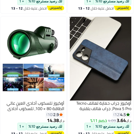
لك رصيد مسترجع 10%
+ 1
لك رصيد مسترجع 10%
+ 1
احصل عليه خلال
12 - 13
احصل عليه خلال
12 - 13
اغسطس
اغسطس
أوكيوز جراب حماية لهاتف Tecno
أوكيوز تلسكوب أحادي العين عالي
Pova 5 Pro، جراب هاتف بتقنية
الطاقة 80 × 100، تلسكوب أحادي
الخياطة، جراب هاتف 5G، جراب هاتف
العين احترافي عالي الدقة، تلسكوب
2.9
4.5
10
12
بتغطية كاملة، جراب هاتف من جلد
ذو مجال رؤية واسع، مناسب
14.38
3.64
4.09
خصم 11%
د.ك‏
د.ك‏
البولي يوريثان، جراب هاتف من مادة
لمشاهدة الطيور والصيد والسفر
لك رصيد مسترجع 10%
+ 1
لك رصيد مسترجع 10%
+ 1
TPU، جراب هاتف مميز، أزرق
ومراقبة النجوم والرحلات البحرية
احصل عليه خلال
12 - 13
احصل عليه خلال
12 - 13