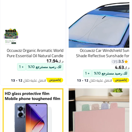
Occuwzz Organic Aromatic World
Occuwzz Car Windshield Sun
Pure Essential Oil Natural Candle
Shade Reflective Sunshade for
17.94
Making Scent Aromatherapy
Ultimate Protection Overlapping
3.5
35
د.ك‏
Diffuser for Relaxation 6pc
Design Fits Small Sedans
4.63
لك رصيد مسترجع 10%
+ 1
د.ك‏
Diffuser Oil Eucalyptus Peppermint
Hatchbacks
لك رصيد مسترجع 10%
+ 1
Tea Tree Lavender Lemongrass
احصل عليه خلال
12 - 13
احصل عليه خلال
12 - 13
Orange 10mL
اغسطس
اغسطس