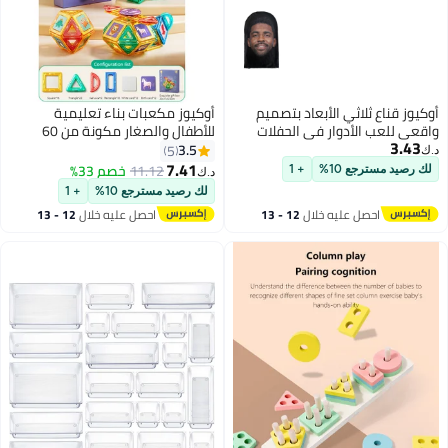
أوكيوز قناع ثلاثي الأبعاد بتصميم
أوكيوز مكعبات بناء تعليمية
واقعي للعب الأدوار في الحفلات
للأطفال والصغار مكونة من 60
3.43
قطعة من مكعبات البناء
3.5
5
د.ك‏
المغناطيسية بأشكال وألوان
7.41
11.12
خصم 33%
لك رصيد مسترجع 10%
+ 1
د.ك‏
متنوعة، مكعبات مغناطيسية ثلاثية
لك رصيد مسترجع 10%
+ 1
الأبعاد للأطفال، ألعاب تكديس هدية
احصل عليه خلال
12 - 13
احصل عليه خلال
12 - 13
للأولاد والبنات
اغسطس
اغسطس