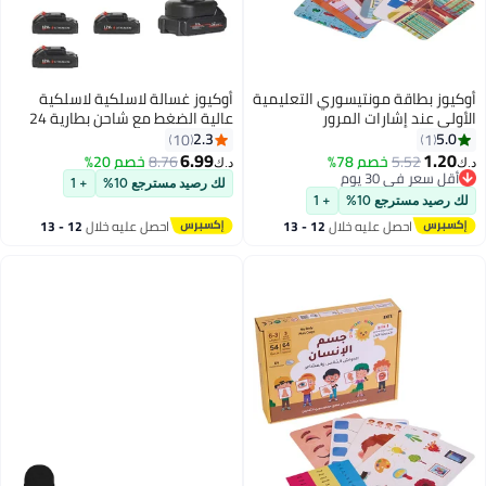
أوكيوز بطاقة مونتيسوري التعليمية
أوكيوز غسالة لاسلكية لاسلكية
الأولى عند إشارات المرور
عالية الضغط مع شاحن بطارية 24
فولت 300 واط منظف كهربائي
2.3
5.0
10
1
محمول عالي الطاقة مناسب لغسيل
6.99
1.20
5.52
خصم 78%
8.76
خصم 20%
د.ك‏
د.ك‏
السيارات تنظيف الأرضيات في
أقل سعر في 30 يوم
لك رصيد مسترجع 10%
+ 1
أقل سعر في 30 يوم
المنزل والحديقة والأرضيات في
لك رصيد مسترجع 10%
+ 1
الهواء الطلق
احصل عليه خلال
12 - 13
احصل عليه خلال
12 - 13
اغسطس
اغسطس