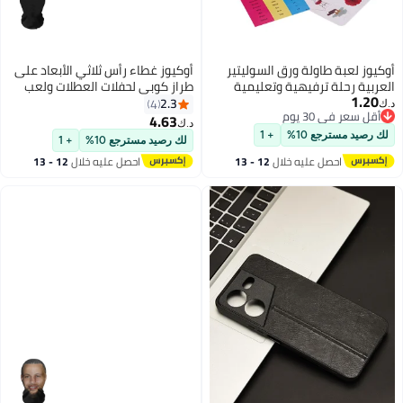
أوكيوز لعبة طاولة ورق السوليتير
أوكيوز غطاء رأس ثلاثي الأبعاد على
العربية رحلة ترفيهية وتعليمية
طراز كوبي لحفلات العطلات ولعب
1.20
للأطفال حيث تلتقي الإستراتيجية
الأدوار قناع ممتع بتصميم واقعي
2.3
4
د.ك‏
أقل سعر في 30 يوم
والإبداع وسحر الثقافة العربية
4.63
د.ك‏
أقل سعر في 30 يوم
لك رصيد مسترجع 10%
+ 1
لك رصيد مسترجع 10%
+ 1
احصل عليه خلال
12 - 13
احصل عليه خلال
12 - 13
اغسطس
اغسطس