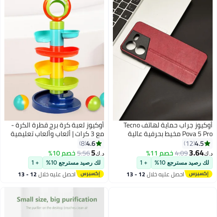
أوكيوز جراب حماية لهاتف Tecno
أوكيوز لعبة كرة برج قطرة الكرة -
Pova 5 Pro مخيط بحرفية عالية
مع 3 كرات | ألعاب وألعاب تعليمية
متوافق مع شبكات الجيل الخامس
لمرحلة ما قبل المدرسة للأطفال
4.6
4.5
8
12
تغطية كاملة جلد صناعي ممتاز
الصغار
5
3.64
4.09
خصم 11%
5.56
خصم 10%
د.ك‏
د.ك‏
مادة TPU PC
لك رصيد مسترجع 10%
+ 1
لك رصيد مسترجع 10%
+ 1
احصل عليه خلال
12 - 13
احصل عليه خلال
12 - 13
اغسطس
اغسطس