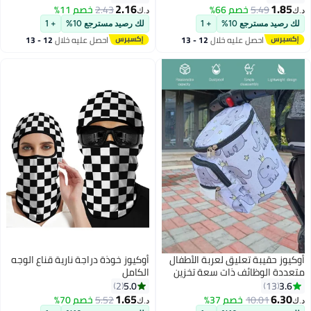
الجماعي
الحديقة والتخييم مناسبة للفناء
2.16
1.85
5.49
خصم 66%
2.43
خصم 11%
د.ك‏
د.ك‏
والحديقة ومظلة الشمس
لك رصيد مسترجع 10%
+ 1
لك رصيد مسترجع 10%
+ 1
احصل عليه خلال
12 - 13
احصل عليه خلال
12 - 13
اغسطس
اغسطس
أوكيوز حقيبة تعليق لعربة الأطفال
أوكيوز خوذة دراجة نارية قناع الوجه
متعددة الوظائف ذات سعة تخزين
الكامل
كبيرة عالمية مع مشبك تعليق
5.0
3.6
2
13
سهل الحمل ومناسبة لعربة الأطفال
1.65
6.30
10.01
خصم 37%
5.52
خصم 70%
د.ك‏
د.ك‏
والدراجة والسكوتر ومقود الدراجة