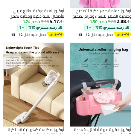
أوكيوز دعامة ظهر ذكية لتصحيح
أوكيوز لعبة ورقية بطابع عربي
وضعية الظهر للنساء وحزام تصحيح
للأطفال لعبة ذكية وجذابة تعمل
4.17
2.88
5.86
خصم 50%
الحدبة لتصحيح الرقبة وتقويم الظهر
5.56
خصم 24%
على شحذ العقول وتحفيز الإبداع
د.ك‏
د.ك‏
المفتوح
وتغمر اللاعبين الصغار بالثقافة
لك رصيد مسترجع 10%
+ 1
لك رصيد مسترجع 10%
+ 1
العربية الغنية
احصل عليه خلال
12 - 13
احصل عليه خلال
12 - 13
اغسطس
اغسطس
أوكيوز حقيبة عربة أطفال متعددة
أوكيوز مكنسة كهربائية لاسلكية