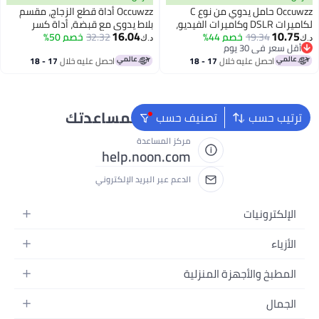
Occuwzz حامل يدوي من نوع C
Occuwzz أداة قطع الزجاج، مقسم
لكاميرات DSLR وكاميرات الفيديو،
بلاط يدوي مع قبضة، أداة كسر
16.04
10.75
19.34
مقبض تثبيت لكاميرا DSLR
خصم 44%
32.32
خصم 50%
الزجاج مع عجلة تسجيل مع شريط
د.ك‏
د.ك‏
أقل سعر في 30 يوم
قياس و 2 شفرة إضافية للقطع،
أقل سعر في 30 يوم
احصل عليه خلال
17 - 18
احصل عليه خلال
17 - 18
الزجاج والبلاط السيراميكي
اغسطس
اغسطس
نحن دائماً جاهزون لمساعدتك
ترتيب حسب
تصنيف حسب
مركز المساعدة
help.noon.com
الدعم عبر البريد الإلكتروني
الإلكترونيات
الجوالات
الأزياء
التابلت
أزياء نسائية
المطبخ والأجهزة المنزلية
اللابتوبات
أزياء رجالية
الحمام
الأجهزة المنزلية
الجمال
أزياء البنات
ديكور البيت