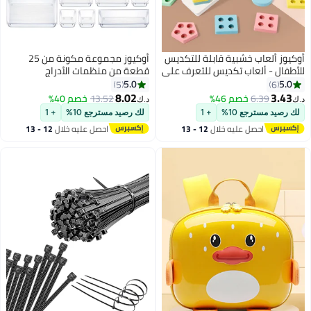
أوكيوز ألعاب خشبية قابلة للتكديس
أوكيوز مجموعة مكونة من 25
للأطفال - ألعاب تكديس للتعرف على
قطعة من منظمات الأدراج
الألوان والأشكال الهندسية | ألعاب
البلاستيكية الشفافة وحاويات
5.0
5.0
5
6
تعليمية لتنمية الطفولة المبكرة
بلاستيكية لأدوات المطبخ وأدوات
8.02
3.43
6.39
خصم 46%
13.52
خصم 40%
د.ك‏
د.ك‏
للأطفال الصغار ومرحلة ما قبل
المكياج
لك رصيد مسترجع 10%
+ 1
لك رصيد مسترجع 10%
+ 1
المدرسة
احصل عليه خلال
12 - 13
احصل عليه خلال
12 - 13
اغسطس
اغسطس