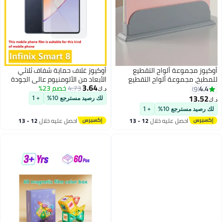
أوكيوز مجموعة ألواح التقطيع
أوكيوز غلاف حماية شفاف ثلاثي
للمطبخ، مجموعة ألواح التقطيع
الأبعاد من الألومنيوم عالي الجودة
3.64
البلاستيكية، مجموعة ألواح التقطيع
4.73
خصم 23%
لهاتف Smart8 متوافق مع غلاف
4.4
9
د.ك‏
الملونة، طقم مكون من 4 قطع
حماية مضاد لبصمات الأصابع
13.52
لك رصيد مسترجع 10%
+ 1
د.ك‏
لمنع تلوث ألواح التقطيع بالأطعمة
لك رصيد مسترجع 10%
+ 1
المختلفة
احصل عليه خلال
12 - 13
احصل عليه خلال
12 - 13
اغسطس
اغسطس