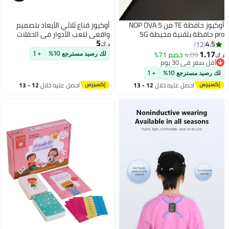
أوكيوز حافظة TE من NOP OVA 5
أوكيوز قناع ثلاثي الأبعاد بتصميم
pro حافظة بتقنية مخيطة 5G
واقعي للعب الأدوار في الحفلات
5
حافظة تغطية كاملة من جلد البولي
4.5
12
د.ك‏
يوريثان حافظة من مادة البولي
1.17
4.09
خصم 71%
لك رصيد مسترجع 10%
+ 1
د.ك‏
يوريثين الحراري حافظة ناعمة فاخرة
أقل سعر في 30 يوم
أقل سعر في 30 يوم
متينة مقاومة للخدش
لك رصيد مسترجع 10%
+ 1
احصل عليه خلال
12 - 13
احصل عليه خلال
12 - 13
اغسطس
اغسطس