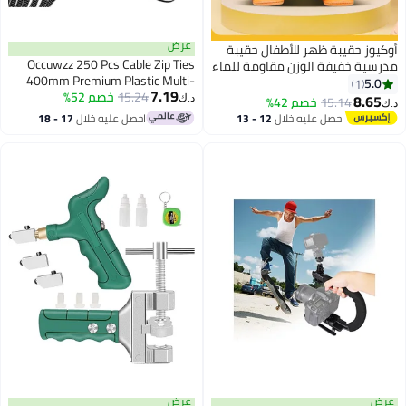
عرض
أوكيوز حقيبة ظهر للأطفال حقيبة
Occuwzz 250 Pcs Cable Zip Ties
مدرسية خفيفة الوزن مقاومة للماء
400mm Premium Plastic Multi-
على شكل بطة صفراء صغيرة
5.0
1
7.19
15.24
خصم 52%
Purpose Self-Locking Nylon Wire
مناسبة للأطفال الذين يذهبون إلى
8.65
15.14
خصم 42%
د.ك‏
د.ك‏
Ties Tensile Strength for Indoor
رياض الأطفال
احصل عليه خلال
12 - 13
احصل عليه خلال
17 - 18
and Outdoor
اغسطس
اغسطس
عرض
عرض