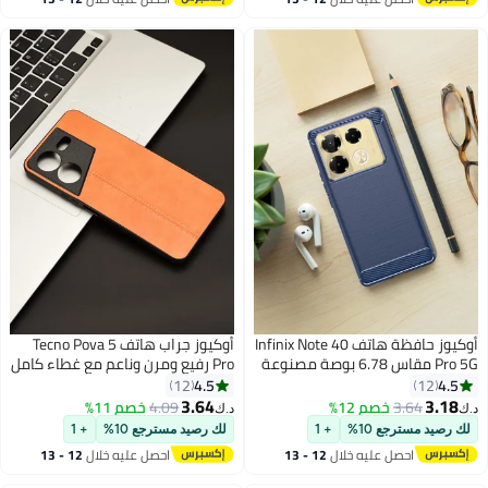
ومباريات كرة القدم والحفلات
اغسطس
اغسطس
الموسيقية، تلسكوب أحادي العين
مقاوم للماء للبالغين
أوكيوز حافظة هاتف Infinix Note 40
أوكيوز جراب هاتف Tecno Pova 5
Pro 5G مقاس 6.78 بوصة مصنوعة
Pro رفيع ومرن وناعم مع غطاء كامل
من مادة TPU ذات تكنولوجيا
فاخر من جلد البولي يوريثان للرجال
4.5
4.5
12
12
مصقولة، حافظة هاتف من ألياف
جراب هاتف كامل متين ومقاوم
3.64
3.18
3.64
خصم 12%
4.09
خصم 11%
د.ك‏
د.ك‏
الكربون، عدسة كاميرا، تصميم بارز
للخدش باللون الأصفر
لك رصيد مسترجع 10%
+ 1
لك رصيد مسترجع 10%
+ 1
لحماية العدسات، حافظة هاتف
احصل عليه خلال
12 - 13
احصل عليه خلال
12 - 13
صلبة باللون الأزرق
اغسطس
اغسطس