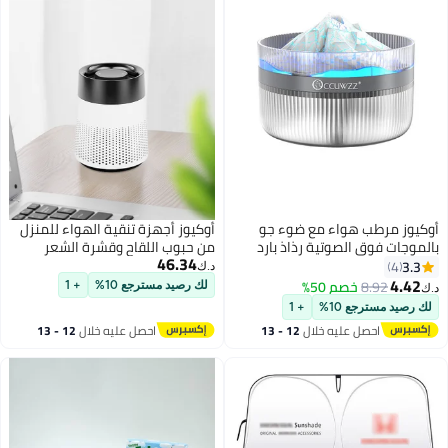
أوكيوز مرطب هواء مع ضوء جو
أوكيوز أجهزة تنقية الهواء للمنزل
بالموجات فوق الصوتية رذاذ بارد
من حبوب اللقاح وقشرة الشعر
46.34
متوافق مع العلاج بالروائح مناسب
ورائحة الجسم مع وضع السكون
3.3
4
د.ك‏
لسطح المكتب وغرفة النوم
4.42
8.92
خصم 50%
لك رصيد مسترجع 10%
+ 1
د.ك‏
والمكتب
لك رصيد مسترجع 10%
+ 1
احصل عليه خلال
12 - 13
احصل عليه خلال
12 - 13
اغسطس
اغسطس