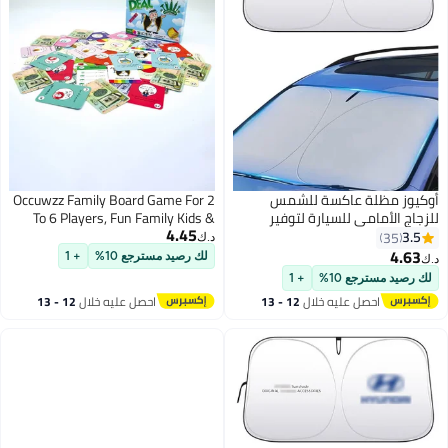
أوكيوز مظلة عاكسة للشمس
Occuwzz Family Board Game For 2
للزجاج الأمامي للسيارة لتوفير
To 6 Players, Fun Family Kids &
4.45
أقصى قدر من الحماية بتصميم
Adults Board Game, Festive Gift
3.5
35
د.ك‏
متداخل يناسب سيارات السيدان
For Boys & Girls, Great fun For All
4.63
لك رصيد مسترجع 10%
+ 1
د.ك‏
الصغيرة والهاتشباك
Occasions
لك رصيد مسترجع 10%
+ 1
احصل عليه خلال
12 - 13
احصل عليه خلال
12 - 13
اغسطس
اغسطس