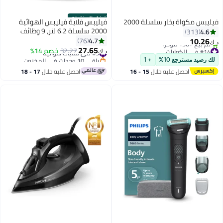
أفضل المنتجات
فيليبس مكواة بخار سلسلة 2000
فيليبس قلاية فيليبس الهوائية
2000 سلسلة 6.2 لتر، 9 وظائف
4.6
313
مسبقة، نافذة طهي شفافة، تطبيق
10.26
4.7
76
د.ك‏
HomeID، مقرمشة لذيذة بتقنية
27.65
#14 في الكوايات
#3 في قلايات هوائية
32.27
خصم 14%
د.ك‏
باقي 1 وحدات في المخزون
RapidAir - NA230/09
باقي 10 وحدات في المخزون
لك رصيد مسترجع 10%
+ 1
تم بيع +130 مؤخرًا
#3 في قلايات هوائية
احصل عليه خلال
15 - 16
احصل عليه خلال
17 - 18
#14 في الكوايات
اغسطس
اغسطس