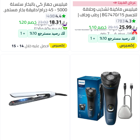
عرض الميجا 📣
فيليبس جهاز كي بالبخار سلسلة
فيليبس ماكينة تشذيب وحلاقة
5000 - 45 جرام/دقيقة بخار مستمر،
للجسم BG7470/15 | رطب وجاف |
320 ml 2600 W DST5040/86 منتج
4.4
498
رأس مرن يتبع انحناءات الجسم |
4.3
783
بلون أسود
18.31
#16 في الكوايات
23.02
خصم 20%
د.ك‏
حلاقة ناعمة لطيفة على البشرة |
25.99
#15 في أدوات التشذيب والقصافات
29.15
خصم 10%
تم بيع +40 مؤخرًا
د.ك‏
أمشاط 1–3 و3–7 مم + مشط
أقل سعر في 7 يوم
#16 في الكوايات
لك رصيد مسترجع 10%
+ 1
#15 في أدوات التشذيب والقصافات
للمناطق الحساسة | حتى 120
لك رصيد مسترجع 10%
+ 1
دقيقة لاسلكيًا
احصل عليه خلال
14 - 15
اغسطس