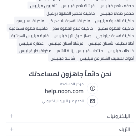
مجفف شعر فيليبس
فرشاة شعر فيليبس
تلفزيون فيليبس
محضر طعام فيليبس
ماكينة تحضير القهوة بريفيل
ماكينة القهوة فيليبس
ماكينة القهوة بلاك ديكر
ماكينة نسبريسو
ماكينة القهوة سميج
ماكينة صنع القهوة ساج
ماكينة قهوة نسكافيه
ماكينة قهوة ديلونجي
جهاز طبخ الأرز فيليبس
قلاية فيليبس الهوائية
أداة تنظيف الأسنان فيليبس
فرشاة أسنان فيليبس
عصارة فيليبس
خلاطات فيليبس
منتجات فيليبس لإزالة الشعر
مكواة بخار فيليبس
أدوات تصفيف الشعر من فيليبس
شاشة فيليبس
نحن دائماً جاهزون لمساعدتك
مركز المساعدة
help.noon.com
الدعم عبر البريد الإلكتروني
الإلكترونيات
الجوالات
الأزياء
التابلت