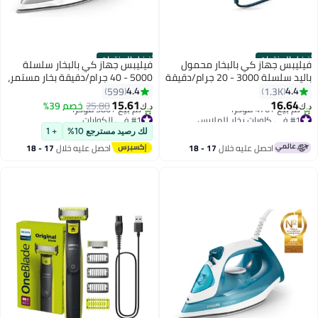
أفضل المنتجات
أفضل المنتجات
فيليبس جهاز كي بالبخار محمول
فيليبس جهاز كي بالبخار سلسلة
باليد سلسلة 3000 - 20 جرام/دقيقة
5000 - 40 جرام/دقيقة بخار مستمر،
بخار مستمر، طول السلك 2 م، صغير
320 ml 2400 W DST5010/16
4.4
4.4
599
1.3K
الحجم وقابل للطي، 100 ml 1000 W
رمادي/ أبيض
15.61
16.64
25.80
خصم 39%
د.ك‏
د.ك‏
STH3000/26 أزرق
#1 في كاويات بخار للملابس
#1 في الكوايات
بتخلّص بسرعة
باقي 8 وحدات في المخزون
لك رصيد مسترجع 10%
+ 1
تم بيع +470 مؤخرًا
تم بيع +580 مؤخرًا
احصل عليه خلال
17 - 18
احصل عليه خلال
17 - 18
#1 في كاويات بخار للملابس
#1 في الكوايات
اغسطس
اغسطس