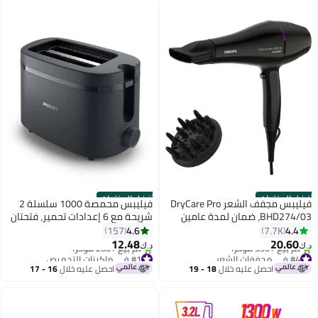
أفضل المنتجات
أفضل المنتجات
فيليبس مجفف الشعر DryCare Pro
فيليبس محمصة 1000 سلسلة 2
BHD274/03، ضمان لمدة عامين
شريحة مع 6 إعدادات تحمير، فتحتان
عريضتان لمجموعة متنوعة من
4.6
4.4
157
7.7K
الشرائح من الخبز إلى البيغلز
12.48
20.60
د.ك‏
د.ك‏
#4 في مجففات الشعر
#1 في ماكينات التحميص
باقي 2 وحدات في المخزون
باقي 4 وحدات في المخزون
احصل عليه خلال
18 - 19
احصل عليه خلال
16 - 17
تم بيع +350 مؤخرًا
تم بيع +200 مؤخرًا
اغسطس
اغسطس
#4 في مجففات الشعر
#1 في ماكينات التحميص