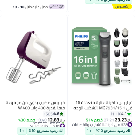
#3 في أدوات التشذيب والقصافات
احصل عليه خلال
18 - 19
اغسطس
فيليبس ماكينة عناية متعددة 16
فيليبس مضرب يدوي من مجموعة
في 1 MG7931/15 | تشذيب الوجه
فيفا بقدرة 400 وات 400 W
والشعر والجسم | مشط دقيق فاخر
HR3740/11 أبيض/أرجواني/فضي
4.6
4.1
505
1.1K
وأداة للجسم | 120 دقيقة لاسلكيًا |
12.83
23.23
27.21
خصم 14%
18.40
خصم 30%
د.ك‏
د.ك‏
مقاومة للماء | شحن USB-A | حقيبة
#28 في أدوات التشذيب والقصافات
#1 في خلاطات اليد
#28 في أدوات التشذيب والقصافات
باقي 4 وحدات في المخزون
لك رصيد مسترجع 10%
+ 1
لك رصيد مسترجع 10%
+ 1
تم بيع +80 مؤخرًا