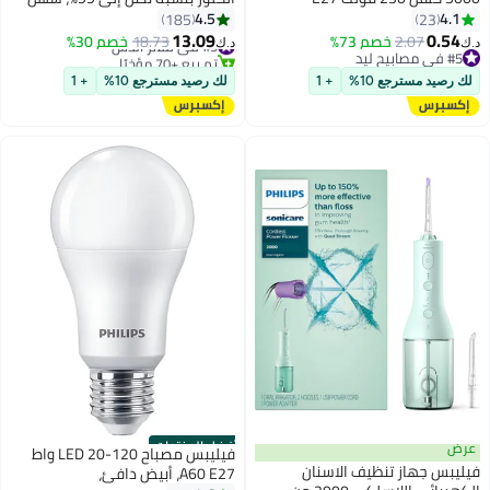
التركيب، يناسب جميع الخراطيم
4.5
4.1
185
23
والصنابير القياسية
13.09
0.54
2.07
خصم 73%
#9 في فلاتر الدش
18.73
خصم 30%
د.ك‏
د.ك‏
#5 في مصابيح ليد
تم بيع +70 مؤخرًا
#5 في مصابيح ليد
#9 في فلاتر الدش
لك رصيد مسترجع 10%
+ 1
لك رصيد مسترجع 10%
+ 1
أفضل المنتجات
عرض
فيليبس مصباح LED 20-120 واط
فيليبس جهاز تنظيف الاسنان
A60 E27، أبيض دافئ،