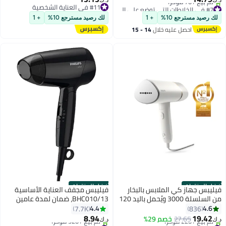
للغسل مع مشطين | رأس حلاقة
#7 في الخلاطات التي توضع على الموائد
#11 في العناية الشخصية
باقي 4 وحدات في المخزون
#11 في العناية الشخصية
صغير | حقيبة صغيرة | فرشاة تنظيف
لك رصيد مسترجع 10%
+ 1
لك رصيد مسترجع 10%
+ 1
تم بيع +70 مؤخرًا
| (BRT388/15) بنفسجي/أبيض
احصل عليه خلال
14 - 15
#7 في الخلاطات التي توضع على الموائد
اغسطس
أفضل المنتجات
أفضل المنتجات
فيليبس جهاز كي الملابس بالبخار
فيليبس مجفف العناية الأساسية
من السلسلة 3000 ويُحمل باليد 120
BHC010/13، ضمان لمدة عامين
ml 1090 W STH3020/16 أبيض
أسود
4.4
4.6
7.7K
836
8.94
19.42
27.65
خصم 29%
د.ك‏
د.ك‏