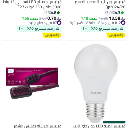
فيليبس ون بليد للوجه + الجسم -
فيليبس مصباح LED أساسي 13 واط
Qp2824/20
3000 كلفن 230 فولت E27
4.8
4.3
13
5.0K
0.70
13.58
16.85
خصم 19%
2.07
خصم 66%
د.ك‏
د.ك‏
#12 في أجهزة الحلاقة الكهربائية
#7 في مصابيح ليد
#12 في أجهزة الحلاقة الكهربائية
#7 في مصابيح ليد
لك رصيد مسترجع 10%
+ 1
لك رصيد مسترجع 10%
+ 1
أفضل المنتجات
فيليبس لمبة LED كول داي لايت
فيليبس فرشاة تمليس الشعر