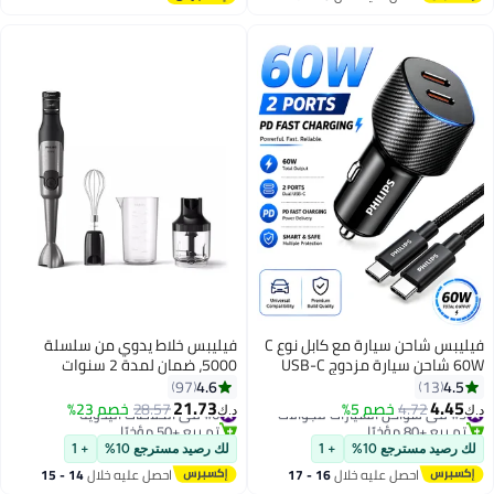
اغسطس
فيليبس شاحن سيارة مع كابل نوع C
فيليبس خلاط يدوي من سلسلة
60W شاحن سيارة مزدوج USB-C
5000، ضمان لمدة 2 سنوات
(DLP5522CC/00) – محول شحن
4.6
4.5
97
13
سريع مع كابل USB-C إلى USB-C،
21.73
4.45
#5 في شواحن السيارات للجوالات
4.72
خصم 5%
#6 في الخلاطات اليدوية
28.57
خصم 23%
د.ك‏
د.ك‏
إخراج PD، منفذين مزدوجين –
تم بيع +80 مؤخرًا
تم بيع +50 مؤخرًا
#5 في شواحن السيارات للجوالات
#6 في الخلاطات اليدوية
لك رصيد مسترجع 10%
+ 1
لك رصيد مسترجع 10%
+ 1
احصل عليه خلال
16 - 17
احصل عليه خلال
14 - 15
اغسطس
اغسطس