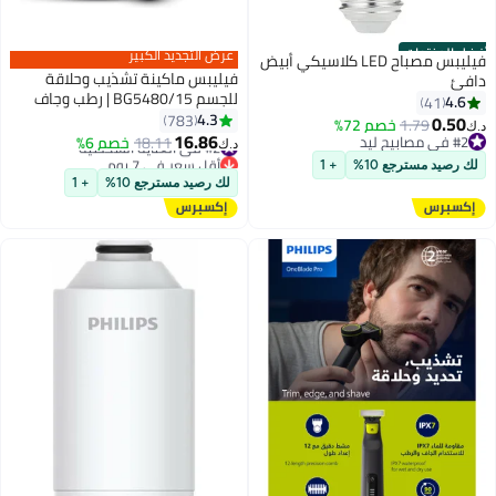
أفضل المنتجات
عرض التجديد الكبير
فيليبس مصباح LED كلاسيكي أبيض
فيليبس ماكينة تشذيب وحلاقة
دافئ
للجسم BG5480/15 | رطب وجاف
4.6
41
100% | حلاقة ناعمة وقريبة | ملحق
4.3
783
0.50
1.79
خصم 72%
د.ك‏
ظهر قابل للطي للمناطق الصعبة |
16.86
#2 في مصابيح ليد
#2 في العناية الشخصية
18.11
خصم 6%
د.ك‏
أمشاط 2/3/5 مم | حتى 100 دقيقة
#2 في مصابيح ليد
أقل سعر في 7 يوم
لك رصيد مسترجع 10%
+ 1
#2 في العناية الشخصية
لاسلكيًا
لك رصيد مسترجع 10%
+ 1