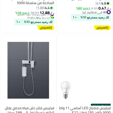
الساخنة من سلسلة 5000
4.6
41
BHH730/03، ضمان لمدة عامين
0.47
4.4
1.8K
2.35
خصم 80%
د.ك‏
12.88
#6 في مصابيح ليد
#6 في فرشاة فرد الشعر
30.97
خصم 58%
د.ك‏
#6 في مصابيح ليد
تم بيع +90 مؤخرًا
لك رصيد مسترجع 10%
+ 1
#6 في فرشاة فرد الشعر
لك رصيد مسترجع 10%
+ 1
أفضل المنتجات
فيليبس مصباح LED أساسي 11 واط
فيليبس فلتر دش مياه مدمج، يقلل
3000 كلفن 230 فولت E27
الكلور بنسبة تصل إلى 99%، سهل