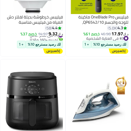
فيليبس OneBlade Pro ماكينة
فيليبس خرطوشة بديلة لفلتر دش
للوجه والجسم QP6542/10،
المياه من فيليبس مناسبة
للتشذيب والحلاقة مع مشط دقيق بـ
4.4
4.3
58
5.0K
12 طولاً، مقاومة للماء، استخدام
9.32
17.97
46.98
خصم 61%
#4 في فلاتر الدش
14.97
خصم 37%
د.ك‏
د.ك‏
لاسلكي لمدة 90 دقيقة
#3 في العناية الشخصية
تم بيع +160 مؤخرًا
#3 في العناية الشخصية
#4 في فلاتر الدش
لك رصيد مسترجع 10%
+ 1
لك رصيد مسترجع 10%
+ 1