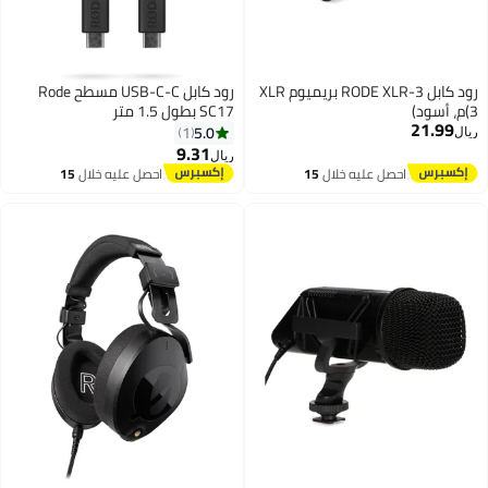
رود كابل RODE XLR-3 بريميوم XLR
رود كابل USB-C-C مسطح Rode
(3م، أسود)
SC17 بطول 1.5 متر
21.99
5.0
1
ريال
9.31
ريال
احصل عليه خلال
15
احصل عليه خلال
15
اغسطس
اغسطس