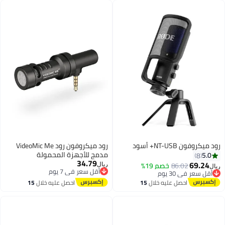
رود ميكروفون NT-USB+ أسود
رود ميكروفون رود VideoMic Me
مدمج للأجهزة المحمولة
5.0
8
34.79
VIDEOMICME
69.24
86.02
خصم 19%
ريال
ريال
أقل سعر في 7 يوم
أقل سعر في 30 يوم
أقل سعر في 7 يوم
أقل سعر في 30 يوم
احصل عليه خلال
15
احصل عليه خلال
15
اغسطس
اغسطس