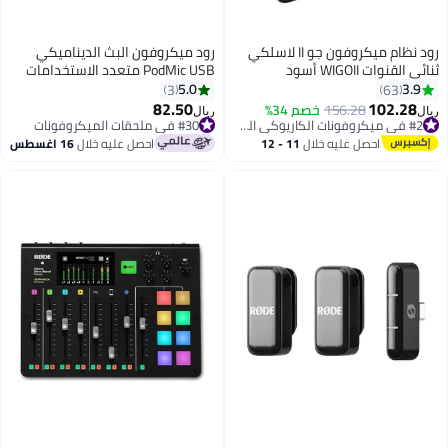
رود نظام ميكروفون جو II لاسلكي
رود ميكروفون البث الديناميكي
ثنائي القنوات WIGOII أسود
PodMic USB متعدد الاستخدامات
مع اتصال XLR وUSB للبث والبث
5.0
3.9
3
63
والألعاب وصنع الموسيقى وإنشاء
82.50
102.28
156.28
خصم 34%
#30 في ملحقات الميكروفونات
ريال
ريال
المحتوى
#2 في ميكروفونات الكاريوكي المحمولة
بتخلّص بسرعة
#2 في ميكروفونات الكاريوكي المحمولة
#30 في ملحقات الميكروفونات
احصل عليه خلال
11 - 12
احصل عليه خلال
16 اغسطس
اغسطس