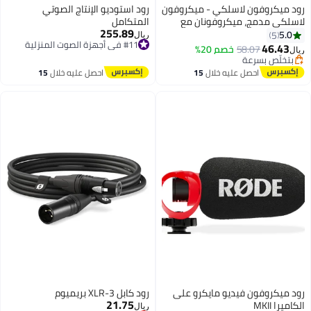
رود ميكروفون لاسلكي - ميكروفون
رود استوديو الإنتاج الصوتي
لاسلكي مدمج، ميكروفونان مع
المتكامل
255.89
علبة شحن لإنشاء محتوى الهواتف
5.0
5
#11 في أجهزة الصوت المنزلية
ريال
الذكية - USB-C
أقل سعر في 7 يوم
46.43
58.07
خصم 20%
ريال
#11 في أجهزة الصوت المنزلية
بتخلّص بسرعة
بتخلّص بسرعة
احصل عليه خلال
15
احصل عليه خلال
15
اغسطس
اغسطس
رود ميكروفون فيديو مايكرو على
رود كابل XLR-3 بريميوم
21.75
الكاميرا MKII
ريال