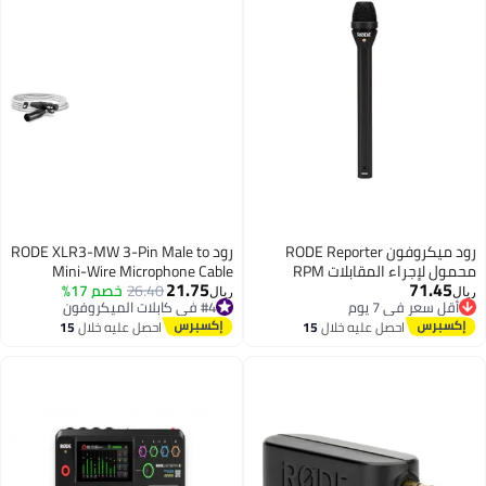
رود ميكروفون RODE Reporter
رود RODE XLR3-MW 3-Pin Male to
محمول لإجراء المقابلات RPM
Mini-Wire Microphone Cable
21.75
71.45
26.40
خصم 17%
Adapter XLR3MW white
#4 في كابلات الميكروفون
ريال
ريال
أقل سعر في 7 يوم
أقل سعر في 7 يوم
أقل سعر في 7 يوم
#4 في كابلات الميكروفون
احصل عليه خلال
15
احصل عليه خلال
15
اغسطس
اغسطس