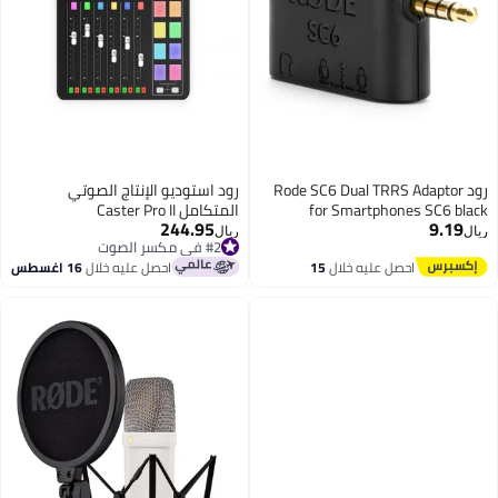
رود Rode SC6 Dual TRRS Adaptor
رود استوديو الإنتاج الصوتي
for Smartphones SC6 black
المتكامل Caster Pro II
244.95
9.19
#2 في مكسر الصوت
ريال
ريال
باقي 1 وحدات في المخزون
#2 في مكسر الصوت
احصل عليه خلال
15
احصل عليه خلال
16 اغسطس
اغسطس