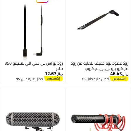
رود عمود بوم خفيف للغاية من رود
رود يو اس بي سي الى لايتنينج 350
مايكرو برو بي بي ميكروب
ملم
12.67
46.43
ريال
ريال
احصل عليه خلال
15
احصل عليه خلال
15
اغسطس
اغسطس