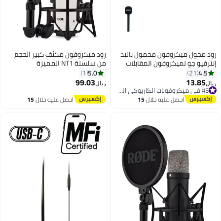
رود محول ميكروفون محمول باليد
رود ميكروفون مكثف كبير الحجم
إنترفيو جو لميكروفون المقابلات
من سلسلة NT1 المميزة
وايرليس جو Interview GO أسود
5.0
4.5
1
21
99.03
13.85
ريال
ريال
#5 في ميكروفونات الكاريوكي المحمولة
#5 في ميكروفونات الكاريوكي المحمولة
احصل عليه خلال
15
احصل عليه خلال
15
اغسطس
اغسطس