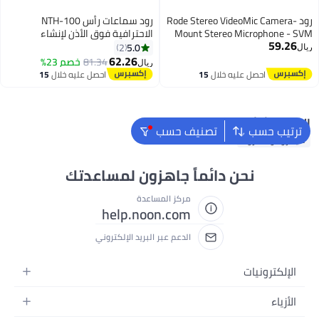
رود Rode Stereo VideoMic Camera-
رود سماعات رأس NTH-100
Mount Stereo Microphone - SVM
الاحترافية فوق الأذن لإنشاء
59.26
SVM black
المحتوى وإنتاج الموسيقى والمزج
5.0
2
ريال
وتحرير الصوت والبودكاست
62.26
81.34
خصم 23%
ريال
والتسجيل في المواقع
احصل عليه خلال
15
احصل عليه خلال
15
اغسطس
اغسطس
البحث الشائع
ترتيب حسب
تصنيف حسب
ميكروفونات رود
نحن دائماً جاهزون لمساعدتك
مركز المساعدة
help.noon.com
الدعم عبر البريد الإلكتروني
الإلكترونيات
الجوالات
الأزياء
التابلت