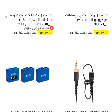
رود محول رود اليدوي للمقابلات
رود مدخل Rode SC6 TRRS ومخرج
للميكروفونات اللاسلكية
سماعات للأجهزة الذكية
6.98
10.63
INTERVIEWMICRO
7.91
خصم 11%
ريال
ريال
أقل سعر في 7 يوم
أقل سعر في 7 يوم
احصل عليه خلال
15
احصل عليه خلال
15
اغسطس
اغسطس
رود ميكروفون لافاليير II من رود -
رود RODE Wireless GO Gen 3