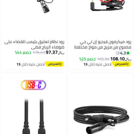
رود ميكرفون فيديو إن تي جي
رود نظام تعليق بليمب للقضاء على
مصنوع من مزيجٍ من موادٍ مختلفة
ضوضاء الرياح فضي
97.37
بتصميم بندقية يوصل بالكاميرا
174.43
خصم 44%
4.3
3
ريال
بطريقةٍ تناظرية أو عن طريق مأخذ
108.10
145.34
خصم 25%
ريال
USB VMNTG أسود
احصل عليه خلال
15
احصل عليه خلال
15
اغسطس
اغسطس