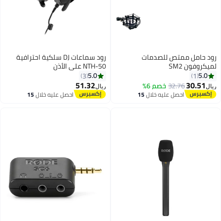
رود حامل ممتص للصدمات
رود سماعات DJ سلكية احترافية
لميكروفون SM2
NTH-50 على الأذن
5.0
5.0
3
1
51.32
30.51
32.76
خصم 6%
ريال
ريال
احصل عليه خلال
15
احصل عليه خلال
15
اغسطس
اغسطس