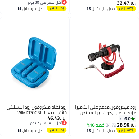
32.47
أقل سعر في 30 يوم
ريال
أقل سعر في 30 يوم
احصل عليه خلال
15
احصل عليه خلال
15
اغسطس
اغسطس
رود ميكروفون مدمج على الكاميرا
رود نظام ميكروفون رود اللاسلكي
مزود بحامل ريكوت لاير الممتص
فائق الصغر WIMICROCBLU
46.43
للصدمات Videomicro أسود/أحمر
5.0
1
ريال
أقل سعر في 7 يوم
28.96
34.79
خصم 16%
ريال
أقل سعر في 7 يوم
احصل عليه خلال
15
احصل عليه خلال
15
اغسطس
اغسطس