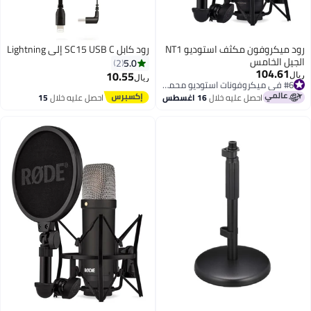
رود ميكروفون مكثف استوديو NT1
رود كابل SC15 USB C إلى Lightning
الجيل الخامس
5.0
2
104.61
10.55
ريال
ريال
#6 في ميكروفونات استوديو محمولة
#6 في ميكروفونات استوديو محمولة
احصل عليه خلال
16 اغسطس
احصل عليه خلال
15
اغسطس