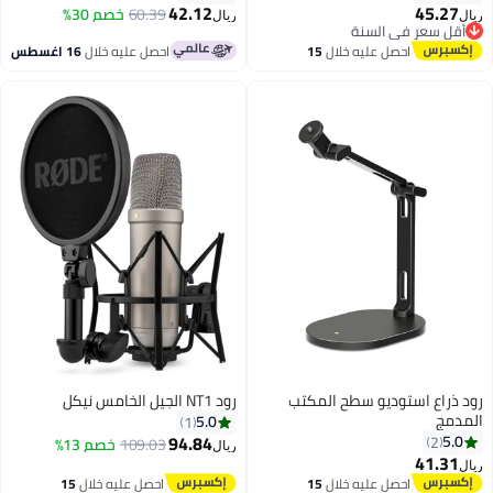
لإجراء المقابلات في صناعة الأفلام
42.12
45.27
60.39
خصم 30%
ريال
ريال
وإنشاء المحتوى
أقل سعر في السنة
أقل سعر في السنة
احصل عليه خلال
15
احصل عليه خلال
16 اغسطس
اغسطس
رود ذراع استوديو سطح المكتب
رود NT1 الجيل الخامس نيكل
المدمج
5.0
1
94.84
5.0
2
109.03
خصم 13%
ريال
41.31
ريال
احصل عليه خلال
15
احصل عليه خلال
15