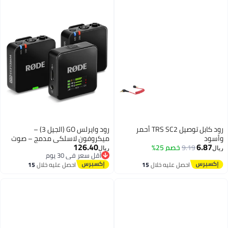
رود كابل توصيل TRS SC2 أحمر
رود وايرلس GO (الجيل 3) –
وأسود
ميكروفون لاسلكي مدمج – صوت
126.40
6.87
9.19
خصم 25%
نقي، تسجيل 32-بت فلوات، تحكم
ريال
ريال
أقل سعر في 30 يوم
تلقائي في المستوى، للهواتف
أقل سعر في 30 يوم
احصل عليه خلال
15
احصل عليه خلال
15
والكاميرات وأجهزة الكمبيوتر
اغسطس
اغسطس