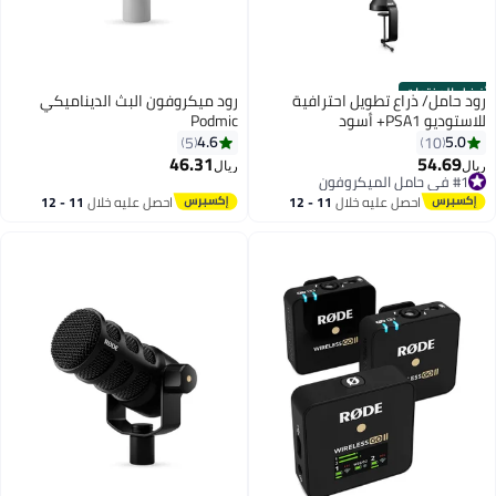
أفضل المنتجات
رود حامل/ ذراع تطويل احترافية
رود ميكروفون البث الديناميكي
للاستوديو PSA1+ أسود
Podmic
4.6
5.0
5
10
46.31
54.69
#1 في حامل الميكروفون
ريال
ريال
بتخلّص بسرعة
#1 في حامل الميكروفون
احصل عليه خلال
11 - 12
احصل عليه خلال
11 - 12
اغسطس
اغسطس