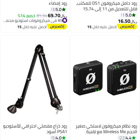
رود حامل ميكروفون DS1 للمكتب،
رود إمضاء
قابل للتعديل من 11 إلى 15.74
5.0
3
بوصة
69.70
5.0
1
81.34
خصم 14%
ريال
16.50
#5 في ميكروفونات استوديو محمولة
ريال
#5 في ميكروفونات استوديو محمولة
احصل عليه خلال
15
احصل عليه خلال
15
اغسطس
اغسطس
رود نظام ميكروفون لاسلكي صغير
رود ذراع مفصلي احترافي للأستوديو
الحجم Wireless Me مع تقنية
PSA1 أسود
Gainassist المدمجة بمدى 200 متر
4.0
4.4
5
22