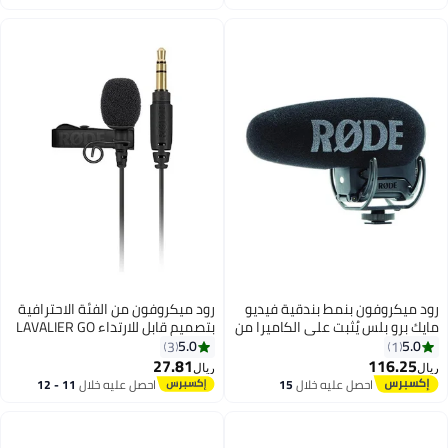
اغسطس
اغسطس
رود ميكروفون بنمط بندقية فيديو
رود ميكروفون من الفئة الاحترافية
مايك برو بلس يُثبت على الكاميرا من
بتصميم قابل للارتداء LAVALIER GO
رود 6.98813E+11 أسود/ رمادي
أسود
5.0
5.0
3
1
27.81
116.25
ريال
ريال
احصل عليه خلال
15
احصل عليه خلال
11 - 12
اغسطس
اغسطس