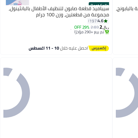
Best Seller
بالبابونج،
سيباميد قطعة صابون لتنظيف الأطفال بالبانثينول،
مجموعة من قطعتين، وزن 100 جرام
#2 في صابون سائل للاستحمام
4.6
197
أقل سعر في 30 يوم
2
29% OFF
2.83
تم بيع +290 مؤخرًا
ريال
#2 في صابون سائل للاستحمام
احصل عليه خلال
10 - 11 اغسطس