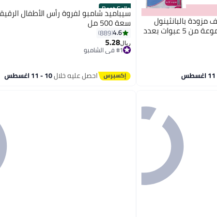
Best Seller
سيباميد شامبو لفروة رأس الأطفال الرقيقة 
 مزودة بالبانثينول
سعة 500 مل
للأطفال، عبوة اقتصادية، مجموعة من 5 عبوات بعدد
4.6
889
5.28
#1 في الشامبو
ريال
تم بيع +480 مؤخرًا
#1 في الشامبو
احصل عليه خلال
10 - 11 اغسطس