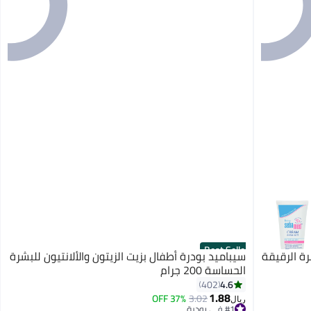
Best Seller
ة الرقيقة
سيباميد بودرة أطفال بزيت الزيتون والألانتيون للبشرة
الحساسة 200 جرام
4.6
402
1.88
37% OFF
3.02
#1 في بودرة
ريال