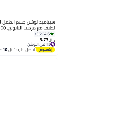
سيباميد لوشن جسم الطفل ل
لطيف مع مرطب البابونج، 200 مل
4.6
369
3.73
ريال
#5 في اللوشن
#5 في اللوشن
احصل عليه خلال
10 - 11 اغسطس