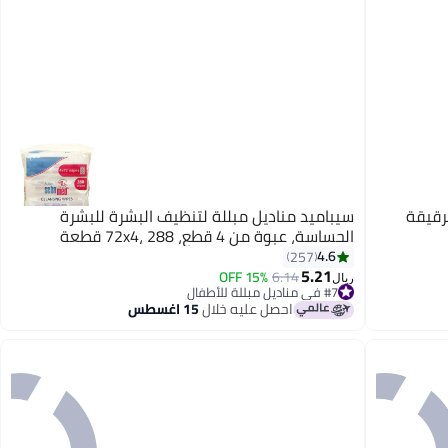
رقيقة
سيباميد مناديل مبللة لتنظيف البشرة للبشرة
الحساسة، عبوة من 4 قطع، 72x4، 288 قطعة
4.6
257
5.21
15% OFF
6.14
#7 في مناديل مبللة للأطفال
ريال
باقي 2 وحدات في المخزون
احصل عليه خلال
15 اغسطس
#7 في مناديل مبللة للأطفال