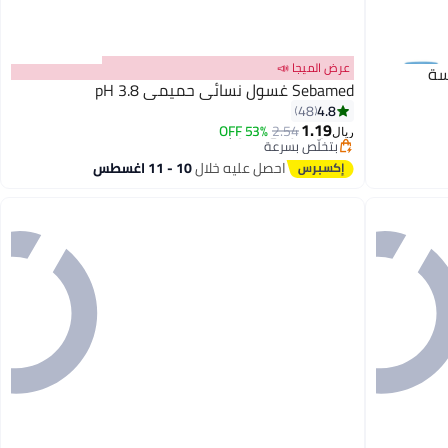
عرض الميجا 📣
سة
Sebamed غسول نسائي حميمي pH 3.8
4.8
#1 في مرطبات أنثوية
48
أقل سعر في 30 يوم
1.19
53% OFF
2.54
ريال
بتخلّص بسرعة
تم بيع +280 مؤخرًا
احصل عليه خلال
10 - 11 اغسطس
#1 في مرطبات أنثوية