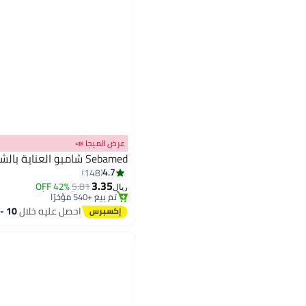
عرض الميجا 📣
Sebamed شامبو العناية بالشعر المضاد للقشرة
#1 في شامبو وبلسم
4.7
148
أقل سعر في 30 يوم
3.35
42% OFF
5.81
تم بيع +540 مؤخرًا
ريال
#1 في شامبو وبلسم
احصل عليه خلال
10 - 11 اغسطس