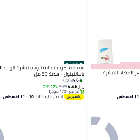
Best Seller
سيباميد كريم حماية الوجه لبشرة الوجه ال
بالبانثينول - سعة 50 مل
#2 في اللوشن
4.6
225
أقل سعر في 30 يوم
4.46
22% OFF
5.78
تم بيع +170 مؤخرًا
ريال
#2 في اللوشن
احصل عليه خلال
10 - 11 اغسطس