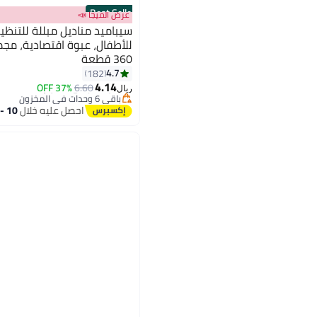
Best Seller
عرض الميجا 📣
سيباميد مناديل مبللة للتنظيف
360 قطعة
#3 في مناديل مبللة للأطفال
4.7
182
أقل سعر في 30 يوم
4.14
37% OFF
6.60
باقي 6 وحدات في المخزون
ريال
#3 في مناديل مبللة للأطفال
احصل عليه خلال
10 - 11 اغسطس