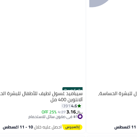
Best Seller
 للبشرة الحساسة،
سيباميد غسول لطيف للأطفال للبشرة ال
آلانتوين 400 مل
4.6
391
3.16
25% OFF
4.27
#1 في صابون سائل للاستحمام
ريال
تم بيع +500 مؤخرًا
#1 في صابون سائل للاستحمام
احصل عليه خلال
10 - 11 اغسطس