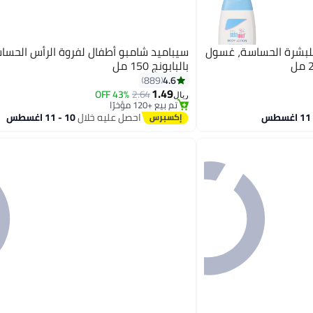
لبشرة الحساسة، غسول
سيباميد شامبو أطفال لفروة الرأس الحسا
بالبابونج 150 مل
#3 في الشامبو
4.6
889
بتخلّص بسرعة
1.49
43% OFF
2.64
تم بيع +120 مؤخرًا
ريال
#3 في الشامبو
احصل عليه خلال
10 - 11 اغسطس