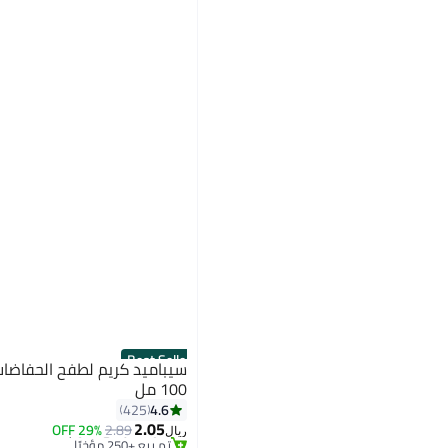
Best Seller
سيباميد كريم لطفح الحفاضات ل
100 مل
#3 في كريم العناية للحفاضات
4.6
425
أقل سعر في 7 يوم
2.05
29% OFF
2.89
تم بيع +250 مؤخرًا
ريال