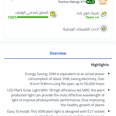
4.8
Positive Ratings
97%
المنتج كما في الوصف
شريك لنون منذ
100
%
Years
+
4
أحدث التقييمات الإيجابية
Overview
Highl
Energy Saving: 50W is equivalent to an actual po
consumption of about 20W, saving electricity, Si
9.4cm*9.8mm,Long life span, up to 50,000 hou
LED Plant Grow Light:With 78 high efficiency led SMD, the pl
production light can provide the most effective wavelength
light to improve photosynthetic performance, thus improv
the healthy growth of plan
Easy To Install: This 50W plant light is designed with E27 soc