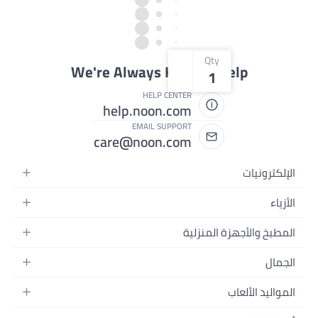
Qty
We're Always Here To Help
1
HELP CENTER
help.noon.com
EMAIL SUPPORT
care@noon.com
ترونيات
تف المتحركة
ء
 التابلت
نسائية
خ والأجهزة المنزلية
 الكمبيوتر المحمولة
رجالية
زة الكبيرة
 الكمبيوتر المكتبية
ل
الأطفال
زة الصغيرة
ة القابلة للارتداء
ر
ر
ليد الألعاب
غرفة النوم
ت الرأس
ة بالبشرة
ات
عة والتغذية