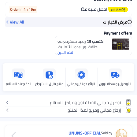
احصل عليه
غدًا
Order in 4h 19m
لخيارات
View All
Payment
اكتسب 5%
رصيد مسترجع مع
بطاقة نون one الائتمانية.
قدّم الحين
بواسطة نوون
البائع ذو تقييم عالي
منتج قليل الاسترجاع
الدفع عند الاستلام
صيل مجاني لنقطة نون ومراكز الاستلام
جاع مجاني ومريح لهذا المنتج
UNUNS-OFFICIAL
Sold by