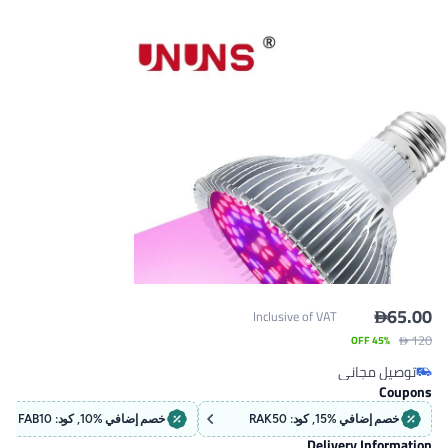

Inclusive of VAT
45% O
 مجاني
ون
C
 مجاني
ضافي %15, كود: RAK50
خصم إضافي %10, كود: FAB10
Delivery Inf