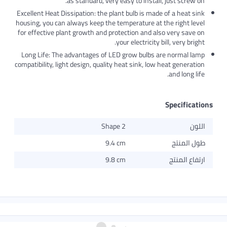
as standard, very easy to install, just screw
Excellent Heat Dissipation: the plant bulb is made of a heat s
housing, you can always keep the temperature at the right le
for effective plant growth and protection and also very save
your electricity bill, very bri
Long Life: The advantages of LED grow bulbs are normal l
compatibility, light design, quality heat sink, low heat genera
and long l
Specifica
ون
Shape 2
 المنتج
9.4 cm
اع المنتج
9.8 cm