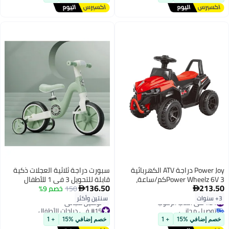
Power Joy دراجة ATV الكهربائية
سبورت دراجة ثلاثية العجلات ذكية
Power Wheelz 6V 3كم/ساعة،
قابلة للتحويل 3 في 1 للأطفال
136.50
213.50
تعمل بالبطارية، قطعة واحدة
150
خصم 9%
الصغار مزودة بضوء وموسيقى


متنوعة (قد يختلف النمط واللون)
وعجلات تدريب قابلة للطي باللون
3+ سنوات
سنتين وأكثر
#24 في ألعاب الركوب
تباع كل واحدة على حدة | للأعمار 3
الأخضر
توصيل مجاني
#15 في دراجات الأطفال
سنوات فما فوق | دراجة أطفال |
#24 في ألعاب الركوب
أقل سعر في 7 يوم
خصم إضافي %15
+ 1
خصم إضافي %15
+ 1
توصيل مجاني
دراجة نارية للأطفال | سهلة القيادة