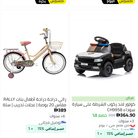
#15 في دراجات الأطفال
والتحكم لمغامرات في الهواء
الطلق
عرض
رالي دراجة دراجة أطفال بنات RALLY
كولور لاند ركوب الشرطة على سيارة
مقاس 20 بوصة | عجلات تدريب | سلة
389
سوداء CH9958
| غطاء سلسلة | حامل خلفي |

364.90
399
خصم 8%

مناسبة لعمر 6–10 سنوات
6+ سنوات
3+ سنوات
أقل سعر في 7 يوم
توصيل مجاني
توصيل مجاني
توصيل مجاني
خصم إضافي %15
+ 1
أقل سعر في 7 يوم
خصم إضافي %15
+ 1