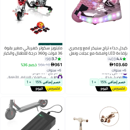
حصري على نون
كيدل حذاء تزلج سنيكر لامع وعصري
مايتويز سكوتر كهربائي صغير بقوة
بإضاءة LED وامضة مع عجلات ونعل
36 فولت و360 درجة للأطفال والكبار
لايتننج
- جسم قابل للتعديل مزود بتقنية
3.7
4.4
98
403
البلوتوث ومعدات الحماية، 3 أوضاع
361
103.60
564.10
خصم 36%


للسرعة، محرك بدون فرش بقدرة
6+ سنوات
6+ سنوات
#5 في زلاجات
250 وات، 8-15 كم/ساعة مع حمولة
توصيل مجاني
#5 في سكوترات الانزلاق للأطفال
80 كجم، للأعمار من 6 سنوات فما
#5 في زلاجات
توصيل مجاني
خصم إضافي %15
+ 1
خصم إضافي %15
+ 1
فوق - سلسلة حصرية من الظهر -
تم بيع +20 مؤخرًا
الكتابة على الجدران بالأبيض
#5 في سكوترات الانزلاق للأطفال
والأسود