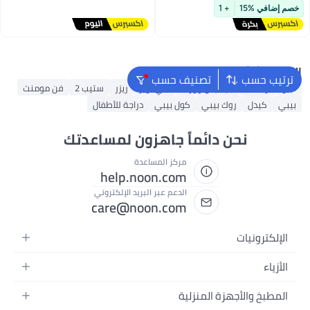
أقل سعر في 30 يوم
خصم إضافي %15
+ 1
توصيل مجاني
#12 في سكوترات كيك الأطفال
البحث الشائع
ترتيب حسب
تصنيف حسب
لببو
أرابست
فيتنيس وورلد
ماي تويز
ريزر
ستيب 2
فن مومنت
بيبي
كيدل
روك بيبي
كول بيبي
دراجة للأطفال
نحن دائماً جاهزون لمساعدتك
مركز المساعدة
help.noon.com
الدعم عبر البريد الإلكتروني
care@noon.com
الإلكترونيات
الهواتف المتحركة
الأزياء
أجهزة التابلت
أزياء نسائية
المطبخ والأجهزة المنزلية
أجهزة الكمبيوتر المحمولة