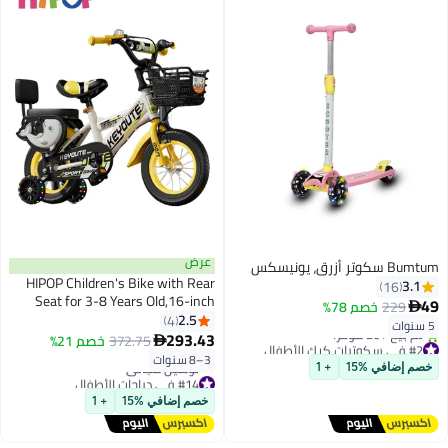
عرض
Bumtum سكوتر أزرق، يونيسكس
HIPOP Children's Bike with Rear
3.1
16
Seat for 3-8 Years Old,16-inch
49
229
خصم 78%

Wheels,Adjustable Seat and
2.5
4
5 سنوات
Handlebars,Silent Auxiliary
293.43
372.75
خصم 21%

#2 في سكوترات كيك الأطفال
Flashing Wheels,Universal for
3–8 سنوات
توصيل مجاني
خصم إضافي %15
+ 1
Boys and Girls Bicycle
تم بيع +20 مؤخرًا
#14 في دراجات الأطفال
#2 في سكوترات كيك الأطفال
أقل سعر في 30 يوم
خصم إضافي %15
+ 1
توصيل مجاني
#14 في دراجات الأطفال