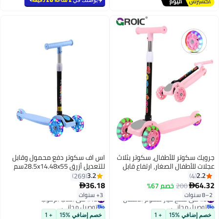
جرويك سكوتر للأطفال، سكوتر بثلاث
اس اف سكوتر دفع محمول وقابل
عجلات للأطفال الصغار، ارتفاع قابل
للتعديل أزرق 28.5x14.48x55سم
للتعديل إلى 4 مستويات، توجيه
3.2
2.2
269
4
بالانحناء، سطح عريض للغاية، عجلات
36.18
64.32
200
خصم 67%


مضيئة، سكوتر قابل للطي، أنشطة
2–8 سنوات
3+ سنوات
#3 في قطع غيار سكوتر الاطفال
#12 في ألعاب الركوب
خارجية للأطفال الصغار (وردي)
توصيل مجاني
توصيل مجاني
#3 في قطع غيار سكوتر الاطفال
#12 في ألعاب الركوب
خصم إضافي %15
+ 1
خصم إضافي %15
+ 1