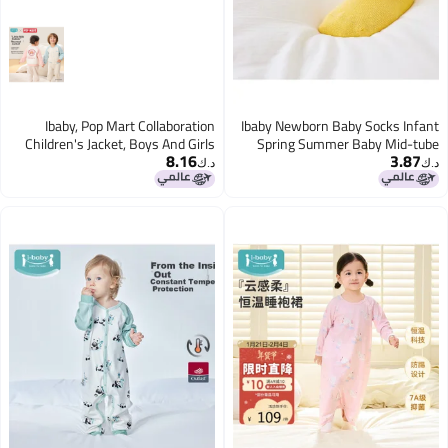
Ibaby, Pop Mart Collaboration
Ibaby Newborn Baby Socks Infant
Children's Jacket, Boys And Girls
Spring Summer Baby Mid-tube
8.16
3.87
Autumn Thin Style Baby Cardigan
Socks Boys Girls Children Doll
د.ك‏
د.ك‏
Top, Huahua Zai, Size 100
Cotton Socks 3 Pairs Pack - Panda
Energy