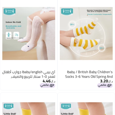
Ibaby / British Baby Children's
آي بيبي Ibaby/english جوارب أطفال
Socks 3-6 Years Old Spring And
لعمر 0-1 سنة، للربيع والصيف،
4.46
3.20
Summer Baby Mid-length Tube
مضادة للعض، جوارب طويلة فوق
د.ك‏
د.ك‏
Socks Comfortable And Breathable
الركبة، قابلة للتنفس، غير ضاغطة،
Seamless Socks 2 Pairs Pack
زوجين