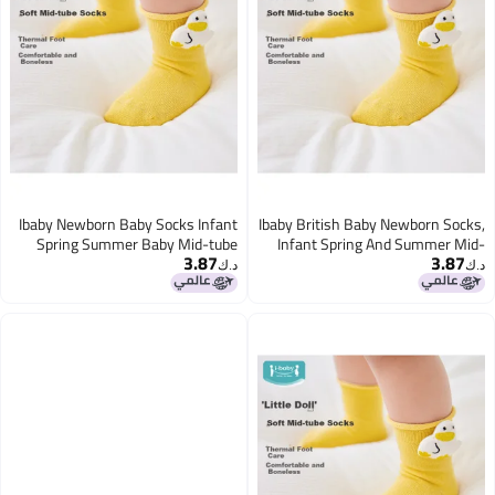
Ibaby Newborn Baby Socks Infant
Ibaby British Baby Newborn Socks,
Spring Summer Baby Mid-tube
Infant Spring And Summer Mid-
3.87
3.87
Socks Boys Girls Children Doll
calf Socks, Boys And Girls Doll
د.ك‏
د.ك‏
Cotton Socks 3 Pairs Pack Smart
Cotton Socks, 3 Pairs Per Pack
Penguin