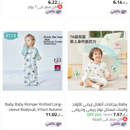
6.22
6.14
Toddler Underpants, 2-Pack, Zhuji
sleeve T-shirt, Cartoon Print
د.ك‏
د.ك‏
أقل سعر في 7 يوم
Jin Tu, 130
Undershirt For Boys And Girls, Big
أقل سعر في 7 يوم
Kids
ibaby بيجامات أطفال إيبابي للأولاد
Ibaby Baby Romper Knitted Long-
والبنات فستان نوم ربيعي وخريفي
sleeve Bodysuit, Infant Autumn
11.02
7.57
10.01
24% OFF
بأكمام طويلة بدلة منزلية للأطفال
Clothing, Newborn Onesie, Binghu
د.ك‏
د.ك‏
أقل سعر في السنة
أرنب درامر 120
Tiane, 100cm
أقل سعر في السنة