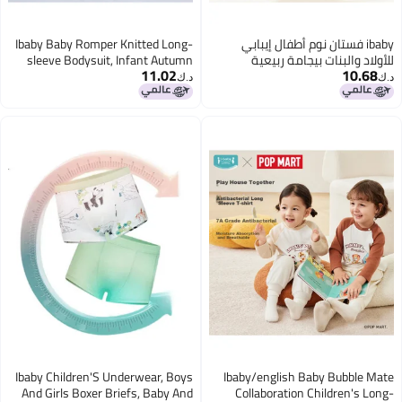
ibaby فستان نوم أطفال إيبابي
Ibaby Baby Romper Knitted Long-
للأولاد والبنات بيجامة ربيعية
sleeve Bodysuit, Infant Autumn
11.02
10.68
وخريفية بأكمام طويلة بدلة منزلية
Clothing, Newborn Onesie, Panda
د.ك‏
د.ك‏
للأطفال الكبار بحيرة الجليد البجعة
Home, 90cm
110
Ibaby Children'S Underwear, Boys
Ibaby/english Baby Bubble Mate
And Girls Boxer Briefs, Baby And
Collaboration Children's Long-