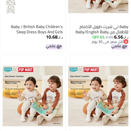
ibaby تي شيرت طويل الأكمام
Ibaby / British Baby Children's
للأطفال من Ibaby/English Baby
Sleep Dress Boys And Girls
10.68
6.56
6.98
6% OFF
Bubble Mate بالتعاون مع طباعة
Pajamas Spring And Autumn Long
د.ك‏
د.ك‏
أقل سعر في 30 يوم
كرتونية للأولاد والبنات، للأطفال
Sleeve Jumpsuit Big Kids Home
أقل سعر في 30 يوم
الكبار
Wear