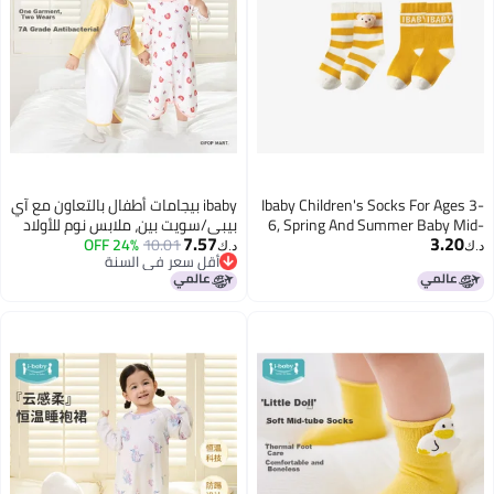
Ibaby Children's Socks For Ages 3-
ibaby بيجامات أطفال بالتعاون مع آي
6, Spring And Summer Baby Mid-
بيبي/سويت بين، ملابس نوم للأولاد
7.57
3.20
calf Socks, Comfortable Breathable
10.01
24% OFF
والبنات، أزياء بأكمام طويلة لفصلي
د.ك‏
د.ك‏
أقل سعر في السنة
Seamless Socks, 2 Pairs
الربيع والخريف، ملابس منزلية
أقل سعر في السنة