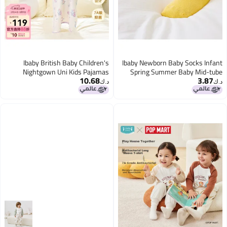
Ibaby British Baby Children's
Ibaby Newborn Baby Socks Infant
Nightgown Uni Kids Pajamas
Spring Summer Baby Mid-tube
10.68
3.87
Spring Autumn Long Sleeve One-
Socks Boys Girls Children Doll
د.ك‏
د.ك‏
piece Sleepwear For Older Children
Cotton Socks 3 Pairs Pack
Northland Polar Bear