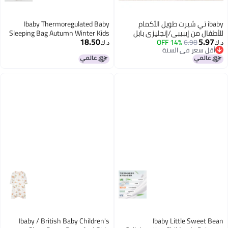
ibaby تي شيرت طويل الأكمام
Ibaby Thermoregulated Baby
للأطفال من إيبيبي/إنجليزي بابل
Sleeping Bag Autumn Winter Kids
18.50
5.97
6.98
14% OFF
ميت، طباعة كرتونية للذكور والإناث،
Anti-kick Baby Sleep Sack Anti-
د.ك‏
د.ك‏
أقل سعر في السنة
للأطفال الكبار
startle Split-leg Comfortable
أقل سعر في السنة
Fleece Rabbit Floral 110
Ibaby / British Baby Children's
Ibaby Little Sweet Bean