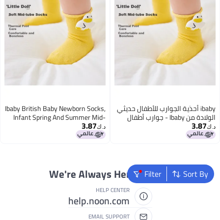
ibaby أحذية الجوارب للأطفال حديثي
Ibaby British Baby Newborn Socks,
الولادة من Ibaby - جوارب أطفال
Infant Spring And Summer Mid-
3.87
3.87
الربيع والصيف للأطفال حديثي
calf Socks, Boys And Girls Doll
د.ك‏
د.ك‏
الولادة، جوارب متوسطة الطول
Cotton Socks, 3 Pairs Per Pack
للأطفال الأولاد والبنات، جوارب قطنية
للدمى، عبوة 3 أزواج، بوبو وردي
الأرنب
We're Always Here To Help
Filter
Sort By
HELP CENTER
help.noon.com
EMAIL SUPPORT