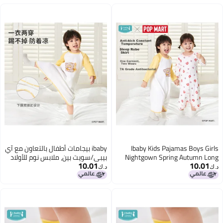
Ibaby Kids Pajamas Boys Girls
ibaby بيجامات أطفال بالتعاون مع آي
Nightgown Spring Autumn Long
بيبي/سويت بين، ملابس نوم للأولاد
10.01
10.01
Sleeve Onesie Baby Home Wear
والبنات، أزياء بأكمام طويلة لفصلي
د.ك‏
د.ك‏
Bamboo Panda 130
الربيع والخريف، ملابس منزلية