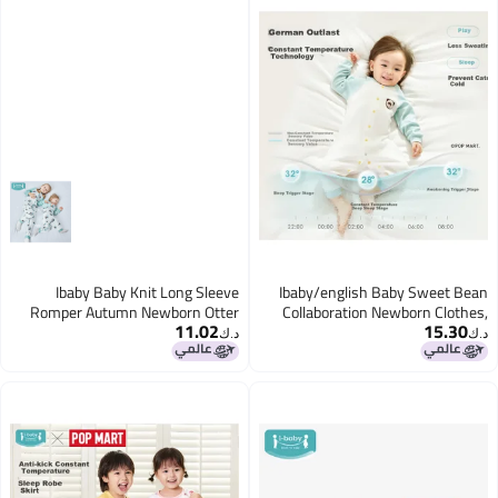
Ibaby Baby Knit Long Sleeve
Ibaby/english Baby Sweet Bean
Romper Autumn Newborn Otter
Collaboration Newborn Clothes,
11.02
15.30
Play 100cm
Baby Romper, Spring And Autumn
د.ك‏
د.ك‏
Long-sleeve Split-leg Sleeping
Bag, 2-piece Set