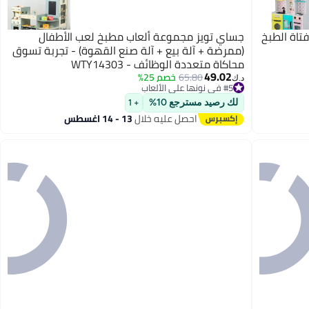
تاة الطبخ
جساي تويز مجموعة ألعاب مطبخ لعب الأطفال
(ممرضة + آلة بيع + آلة صنع القهوة) - تجربة تسوق
محاكاة متعددة الوظائف - WTY14303
49.02
65.80
خصم 25%
#5 في نونها على الألعاب
د.ك‏
أقل سعر في السنة
#5 في نونها على الألعاب
لك رصيد مسترجع 10%
+ 1
احصل عليه خلال
13 - 14 اغسطس