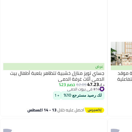
عرض
ة موقد
جساي تويز منازل خشبية تتظاهر بلعبة أطفال بيت
تفاعلية
الدمى أثاث غرفة الدمى
47.23
62.09
خصم 23%
#14 في بيوت الدمى
د.ك‏
أقل سعر في 30 يوم
#14 في بيوت الدمى
لك رصيد مسترجع 10%
+ 1
احصل عليه خلال
13 - 14 اغسطس