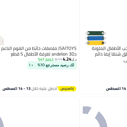
لة واجب الأطفال الملونة
JSAITOYS ملصقات حائط من الفوم الناع
 شنقا إيفا دائم
دandelion 3D لغرفة الأطفال 5 قطع
4.24
ي
8.11
خصم 47%
د.ك‏
لك رصيد مسترجع 10%
+ 1
احصل عليه خلال
13 - 14 اغسطس