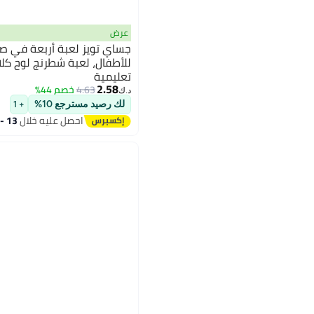
عرض
جساي تويز لعبة أربعة في صف
للأطفال، لعبة شطرنج لوح ك
تعليمية
2.58
4.63
خصم 44%
د.ك‏
لك رصيد مسترجع 10%
+ 1
احصل عليه خلال
13 - 14 اغسطس