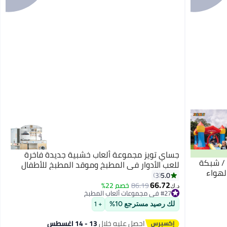
جساي تويز مجموعة ألعاب خشبية جديدة فاخرة
 / شبكة
للعب الأدوار في المطبخ وموقد المطبخ للأطفال
الهواء
5.0
3
66.72
86.19
خصم 22%
د.ك‏
#27 في مجموعات ألعاب المطبخ
#27 في مجموعات ألعاب المطبخ
لك رصيد مسترجع 10%
+ 1
احصل عليه خلال
13 - 14 اغسطس