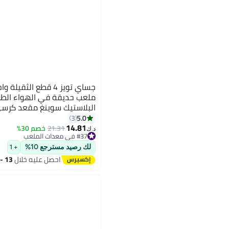
جساي تويز 4 قطع الثقي
ملعب حديقة في الهواء الطلق
البلاستيك سوينغ مقعد كرس
5.0
3
14.81
21.31
خصم 30%
#37 في معدات الملعب
د.ك‏
أقل سعر في 30 يوم
#37 في معدات الملعب
لك رصيد مسترجع 10%
+ 1
احصل عليه خلال
13 - 14 اغسطس