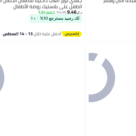
شبكة أمان وسلم
جساي تويز ألعاب داخلية للأطفال الحصان ا
الطفل على بلاستيك روضة الأطفال
9.46
14.46
خصم 34%
د.ك‏
لك رصيد مسترجع 10%
+ 1
احصل عليه خلال
13 - 14 اغسطس