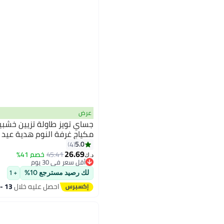
عرض
جساي تويز طاولة تزيين خشبي
مكياج غرفة النوم هدية عيد م
5.0
4
26.69
45.41
خصم 41%
د.ك‏
أقل سعر في 30 يوم
أقل سعر في 30 يوم
لك رصيد مسترجع 10%
+ 1
احصل عليه خلال
13 - 14 اغسطس