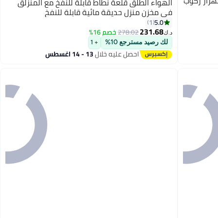
لهزاز ركوب
الهواء الطلق قلعة نطاط قابلة للنفخ مع المنزلق
في مخزن منزل حديقة مائية قابلة للنفخ
5.0
1
231.68
278.02
خصم 16%
د.ك‏
لك رصيد مسترجع 10%
+ 1
احصل عليه خلال
13 - 14 اغسطس