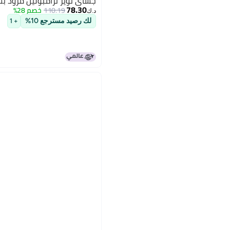
جساي تويز ترامبولين مزود ب
78.30
110.19
خصم 28%
د.ك‏
لك رصيد مسترجع 10%
+ 1