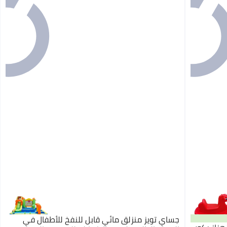
جساي تويز منزلق مائي قابل للنفخ للأطفال في