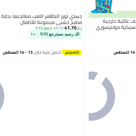
جساي تويز التظاهر اللعب معالجتها بدقة ف
 عائلية خارجية
مطبخ خشبي مجموعة للأطفال
لاسيكية مونتيسوري
41.70
49.12
خصم 15%
د.ك‏
لك رصيد مسترجع 10%
+ 1
احصل عليه خلال
13 - 14 اغسطس