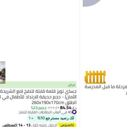
عرض
رحلة ما قبل المدرسة
جساي تويز قلعة قابلة للنفخ (مع الشريحة
الأمان) - حجم حديقة الارتداد للأطفال في 
الطلق 260x190x170cm
84.54
111.21
خصم 23%
#5 في ألعاب النطاطات القابلة للنفخ
د.ك‏
أقل سعر في السنة
#5 في ألعاب النطاطات القابلة للنفخ
لك رصيد مسترجع 10%
+ 1
احصل عليه خلال
13 - 14 اغسطس