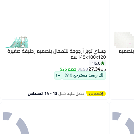
م بتصميم
جساي تويز أرجوحة للأطفال بتصميم زحليقة صغيرة
145x180x120سم
5.0
1
27.34
36.98
خصم 26%
د.ك‏
لك رصيد مسترجع 10%
+ 1
احصل عليه خلال
13 - 14 اغسطس