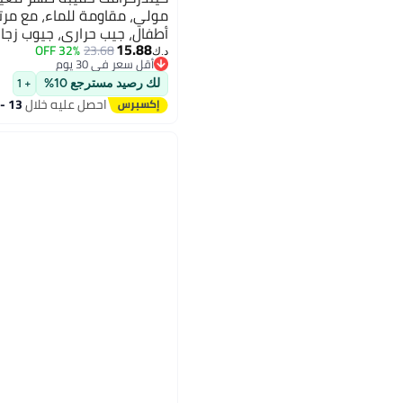
مولي، مقاومة للماء، مع مرتب
أطفال، جيب حراري، جيوب زجا
15.88
32% OFF
23.68
د.ك‏
أقل سعر في 30 يوم
أقل سعر في 30 يوم
لك رصيد مسترجع 10%
+ 1
احصل عليه خلال
13 - 14 اغسطس