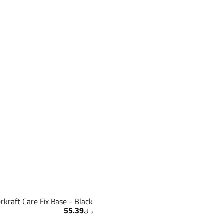
rkraft Care Fix Base - Black
55.39
د.ك‏