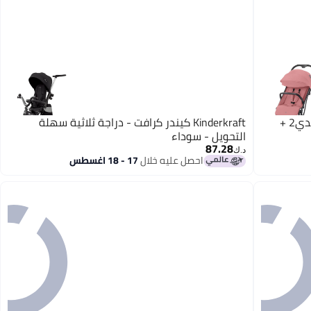
Kinderkraft عربة أطفال خفيفة 2 في 1 إندي2 +
Kinderkraft كيندر كرافت - دراجة ثلاثية سهلة
التحويل - سوداء
87.28
د.ك‏
احصل عليه خلال
17 - 18 اغسطس