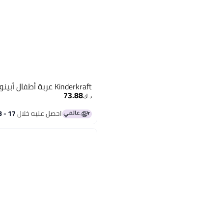
Kinderkraft عربة أطفال أبينو - أسود
73.88
د.ك‏
احصل عليه خلال
17 - 18 اغسطس