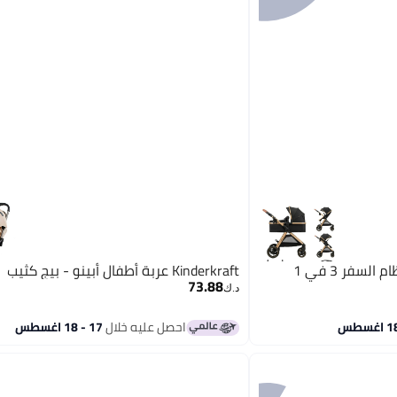
Kinderkraft كيندر كرافت - نظام السفر 3 في 1
Kinderkraft عربة أطفال أبينو - بيج كثيب
73.88
د.ك‏
احصل عليه خلال
17 - 18 اغسطس