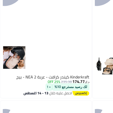
Kinderkraft كيندر كرافت - عربة NEA 2 - بيج
174.77
25% OFF
235.38
د.ك‏
لك رصيد مسترجع 10%
+ 1
احصل عليه خلال
13 - 14 اغسطس