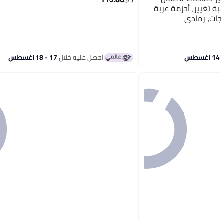
د.ك‏
ة تغيير، أحزمة عربة
جات، رمادي
احصل عليه خلال
17 - 18 اغسطس