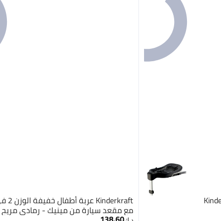
Kinde
مع مقعد سيارة من مينيك - رمادي مريح
138.60
د.ك‏