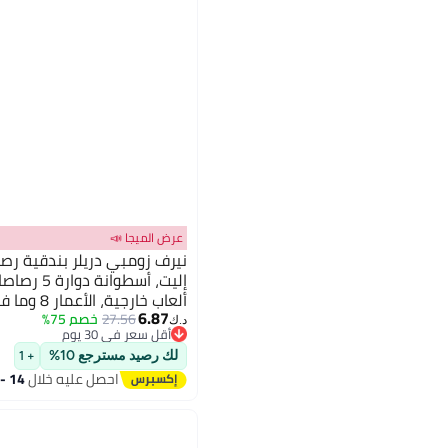
عرض الميجا 📣
إليت، أسطوان
ألعاب خارجية، الأعمار 8 وما فوق
6.87
27.56
خصم 75%
د.ك‏
أقل سعر في 30 يوم
أقل سعر في 30 يوم
لك رصيد مسترجع 10%
+ 1
احصل عليه خلال
14 - 15 اغسطس