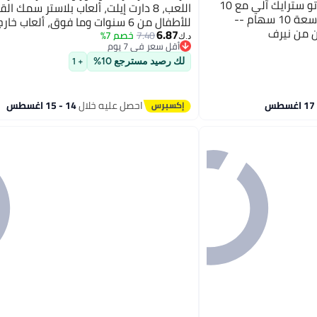
نيرف مسدس سهام ميجا موتو سترايك آلي مع 10
اللعب، 8 دارت إيلت، ألعاب بلاستر سمك ا
سهام ناسفة رسمية ومخزن سعة 10 سهام --
للأطفال من 6 سنوات وما فوق، ألعاب خارجية
ن من نيرف
6.87
7.40
خصم 7%
د.ك‏
أقل سعر في 7 يوم
أقل سعر في 7 يوم
لك رصيد مسترجع 10%
+ 1
احصل عليه خلال
14 - 15 اغسطس