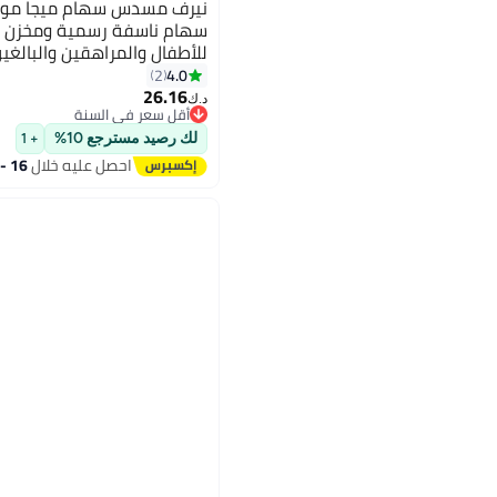
للأطفال والمراهقين والبالغي
4.0
2
26.16
د.ك‏
أقل سعر في السنة
أقل سعر في السنة
لك رصيد مسترجع 10%
+ 1
احصل عليه خلال
16 - 17 اغسطس