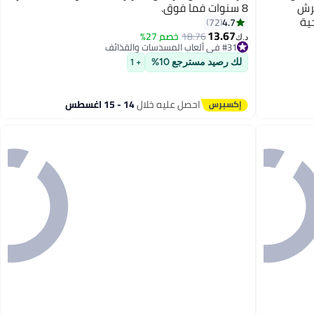
لقرش
8 سنوات فما فوق.
4.7
72
13.67
18.76
خصم 27%
د.ك‏
#31 في ألعاب المسدسات والقذائف
#31 في ألعاب المسدسات والقذائف
لك رصيد مسترجع 10%
+ 1
احصل عليه خلال
14 - 15 اغسطس