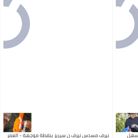
 سهل
نيرف مسدس نيرف ن سيريز بنقطة موجهة - العمر