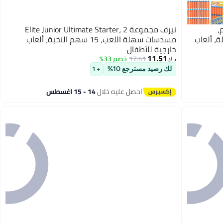
 50 سهم،
نيرف مجموعة Elite Junior Ultimate Starter، 2
دسات نيرف N سلسلة، ألعاب
مسدسات سهلة اللعب، 15 سهم النخبة، ألعاب
خارجية للأطفال
11.51
17.41
خصم 33%
د.ك‏
لك رصيد مسترجع 10%
+ 1
احصل عليه خلال
14 - 15 اغسطس