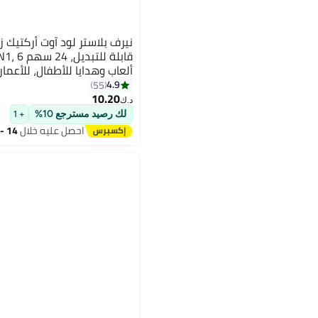
ألعاب وهدايا للأطفال، للأعمار 8 وما فو
4.9
55
10.20
د.ك‏
لك رصيد مسترجع 10%
+ 1
احصل عليه خلال
14 - 15 اغسطس