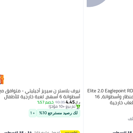
رف مسدس رمي السهام Elite 2.0 Eaglepoint RD-
8، 8 أسطوانة رمي السهام، منظار وأسطوانة، 16
أسطوانة 6 أسهم، لعبة خارجية للأطفال
#21 في مسدسات وبنادق الماء
4.45
لعاب خارجية
10.35
خصم 57%
تم بيع +10 مؤخرًا
د.ك‏
#21 في مسدسات وبنادق الماء
لك رصيد مسترجع 10%
+ 1
احصل عليه خلال
14 - 15 اغسطس