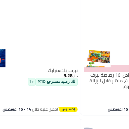
نيرف جادسترايك
نيرف زومبي دريلر بندقية رصاص، 16 رصاصة نيرف
9.28
د.ك‏
ة دوارة 5 رصاصات، منظار قابل للإزالة،
لك رصيد مسترجع 10%
+ 1
احصل عليه خلال
14 - 15 اغسطس