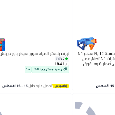
نيرف بلاستر تأثير مزدوج من سلسلة N، 12 سهم N1
نيرف بلاستر المياه سوبر سوكر باور درينش
رسمي متوافق فقط مع بلاسترات Nerf N1، عمل
3.7
3
8 وما فوق
18.41
د.ك‏
لك رصيد مسترجع 10%
+ 1
احصل عليه خلال
15 - 16 اغسطس