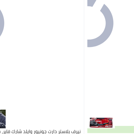
نيرف بلاستر دارت جونيور وايلد شارك فاير،