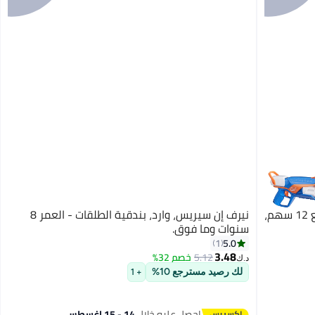
نيرف بلاستر ن سيريز أجيليتي - متوافق مع 12 سهم،
نيرف إن سيريس، وارد، بندقية الطلقات - العمر 8
سنوات وما فوق.
5.0
1
3.48
5.12
خصم 32%
د.ك‏
لك رصيد مسترجع 10%
+ 1
احصل عليه خلال
14 - 15 اغسطس