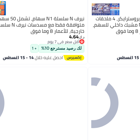
نيرف بلاستر لود آوت أركتيك زيروسترايكر، 4 ملحقات
نيرف N سلسلة N1 سهام، تشمل
قابلة للتبديل، 24 سهم N1، 6 مشبك داخلي للسهم،
متوافقة فقط مع مس
ق
خارجية، للأعمار 8 وما فوق
4.64
د.ك‏
أقل سعر في 7 يوم
أقل سعر في 7 يوم
لك رصيد مسترجع 10%
+ 1
احصل عليه خلال
14 - 15 اغسطس