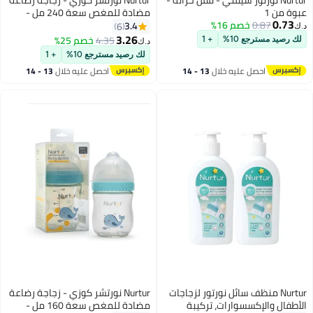
عبوة من 1
مضادة للمغص سعة 240 مل -
0.73
0.87
خصم 16%
عنق واسع - بني
3.4
6
د.ك‏
3.26
4.35
خصم 25%
لك رصيد مسترجع 10%
+ 1
د.ك‏
لك رصيد مسترجع 10%
+ 1
احصل عليه خلال
13 - 14
احصل عليه خلال
13 - 14
اغسطس
اغسطس
Nurtur منظف سائل نورتور لزجاجات
Nurtur نورتشر كوزي - زجاجة رضاعة
الأطفال والإكسسوارات، تركيبة
مضادة للمغص سعة 160 مل -