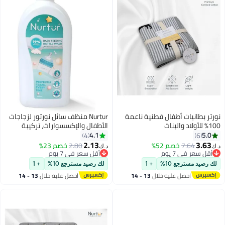
نورتر بطانيات أطفال قطنية ناعمة
Nurtur منظف سائل نورتور لزجاجات
100% للأولاد والبنات
الأطفال والإكسسوارات، تركيبة
فعالة 100% آمنة ولطيفة على
4.1
5.0
4
6
الأطفال، معقمة، نظيفة، عضوية
2.13
3.63
7.64
خصم 52%
2.80
خصم 23%
د.ك‏
د.ك‏
حيوية
أقل سعر في 7 يوم
أقل سعر في 7 يوم
أقل سعر في 7 يوم
أقل سعر في 7 يوم
لك رصيد مسترجع 10%
+ 1
لك رصيد مسترجع 10%
+ 1
احصل عليه خلال
13 - 14
احصل عليه خلال
13 - 14
اغسطس
اغسطس