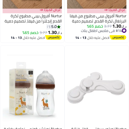
عرض الميجا 📣
عرض الميجا 📣
Nurtur أفرول بيبي مطبوع من فيفا
Nurtur أفرول بيبي مطبوع لكرة
البرتغال لكرة القدم، تصميم دمية
القدم إنجلترا من فيفا، تصميم دمية
1.30
3.77
خصم 65%
البطل الصغير، بدلة قطنية ناعمة
بطل صغير، بدلة قطنية ناعمة
5.0
1
د.ك‏
#14 في ملابس اطفال بنات
للأطفال - أبيض
للأطفال - أبيض
1.30
3.77
خصم 65%
د.ك‏
#14 في ملابس اطفال بنات
احصل عليه خلال
13 - 14
احصل عليه خلال
13 - 14
اغسطس
اغسطس
Nurtur نورتور سيفتي - قفل خزانة -
Nurtur نورتشر كوزي - زجاجة رضاعة