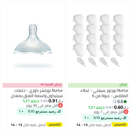
عرض
عرض الميجا 📣
Nurtur نورتور سيفتي - غطاء
Nurtur نورتشر كوزي - حلمات
المقابس - عبوة من 6
سيليكون واسعة العنق بمعدل
0.91
تدفق 3 - قطع X - بيج
1.45
خصم 37%
5.0
2
د.ك‏
أقل سعر في 30 يوم
0.60
0.87
خصم 31%
د.ك‏
أقل سعر في 30 يوم
أقل سعر في 7 يوم
لك رصيد مسترجع 10%
+ 1
أقل سعر في 7 يوم
لك رصيد مسترجع 10%
+ 1
احصل عليه خلال
13 - 14
احصل عليه خلال
13 - 14
اغسطس
اغسطس