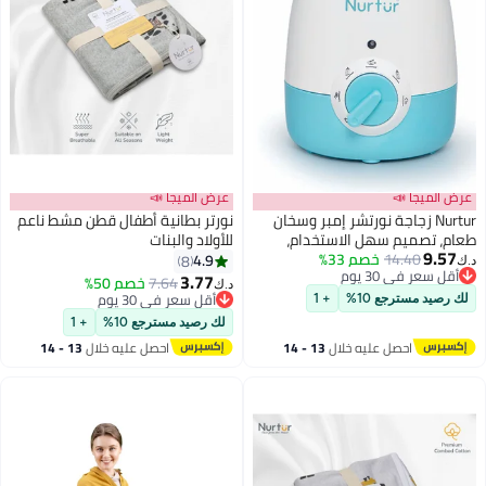
عرض الميجا 📣
عرض الميجا 📣
Nurtur زجاجة نورتشر إمبر وسخان
نورتر بطانية أطفال قطن مشط ناعم
طعام، تصميم سهل الاستخدام،
للأولاد والبنات
9.57
14.40
خصم 33%
إيقاف تلقائي، قابس بريطاني،
4.9
8
د.ك‏
أقل سعر في 30 يوم
وظيفة مؤقت LED، مقبض دوار
3.77
7.64
خصم 50%
د.ك‏
أقل سعر في 30 يوم
أقل سعر في 30 يوم
لك رصيد مسترجع 10%
+ 1
أقل سعر في 30 يوم
لك رصيد مسترجع 10%
+ 1
احصل عليه خلال
13 - 14
احصل عليه خلال
13 - 14
اغسطس
اغسطس