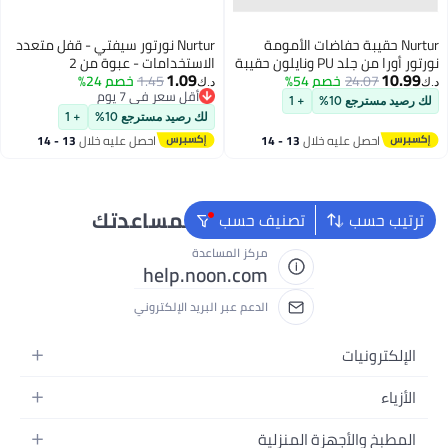
Nurtur حقيبة حفاضات الأمومة
Nurtur نورتور سيفتي - قفل متعدد
نورتور أورا من جلد PU ونايلون حقيبة
الاستخدامات - عبوة من 2
1.09
10.99
24.07
خصم 54%
ظهر عصرية متعددة الوظائف
1.45
خصم 24%
د.ك‏
د.ك‏
أقل سعر في 7 يوم
حقيبة سفر مع جيب لتدفئة زجاجة
لك رصيد مسترجع 10%
+ 1
أقل سعر في 7 يوم
العزل وحصيرة تغيير - نود
لك رصيد مسترجع 10%
+ 1
احصل عليه خلال
13 - 14
احصل عليه خلال
13 - 14
اغسطس
اغسطس
نحن دائماً جاهزون لمساعدتك
ترتيب حسب
تصنيف حسب
مركز المساعدة
help.noon.com
الدعم عبر البريد الإلكتروني
الإلكترونيات
الجوالات
الأزياء
التابلت
أزياء نسائية
المطبخ والأجهزة المنزلية