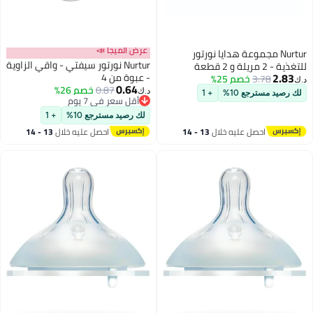
عرض الميجا 📣
Nurtur مجموعة هدايا نورتور
Nurtur نورتور سيفتي - واقي الزاوية
للتغذية - 2 مريلة و 2 قطعة
2.83
- عبوة من 4
3.78
خصم 25%
لتجفيف الفم - وردي متعدد / للبنات
د.ك‏
0.64
0.87
خصم 26%
د.ك‏
لك رصيد مسترجع 10%
+ 1
أقل سعر في 7 يوم
أقل سعر في 7 يوم
لك رصيد مسترجع 10%
+ 1
احصل عليه خلال
13 - 14
احصل عليه خلال
13 - 14
اغسطس
اغسطس