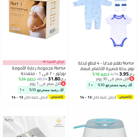
عرض الميجا 📣
Nurtur طقم هدايا - 4 قطع (بدلة
Nurtur مجموعة رعاية الأمومة
نوم، بدلة قصيرة الأكمام، قبعة،
3.95
نورتور - 7 في 1 - متعددة
4.74
خصم 16%
قفازات) أزرق متعدد/للصبي
د.ك‏
31.80
أقل سعر في 30 يوم
48.24
خصم 34%
د.ك‏
أقل سعر في 30 يوم
أقل سعر في 7 يوم
لك رصيد مسترجع 10%
+ 1
أقل سعر في 7 يوم
لك رصيد مسترجع 10%
+ 1
احصل عليه خلال
13 - 14
احصل عليه خلال
13 - 14
اغسطس
اغسطس