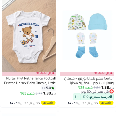
عرض الميجا 📣
عرض الميجا 📣
Nurtur طقم هدايا نورتور - قبعتان
Nurtur FIFA Netherlands Football
وقفازات + جورب (حقيبة هدايا
Printed Unisex Baby Onesie, Little
1.38
شبكية) - ولد
1.84
خصم 25%
Champion Teddy Graphic, Soft
5.0
2
د.ك‏
أقل سعر في 30 يوم
Cotton Infant Bodysuit - White
1.30
3.77
خصم 65%
د.ك‏
أقل سعر في 30 يوم
لك رصيد مسترجع 10%
+ 1
احصل عليه خلال
13 - 14
احصل عليه خلال
13 - 14
اغسطس
اغسطس