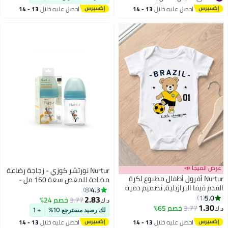
#8 في ملابس اطفال بنات
الذاكرة قابلة لإعادة الشحن مع وضع
احصل عليه خلال
13 - 14
احصل عليه خلال
13 - 14
التدليك والضخ، 150 مل
اغسطس
اغسطس
عرض الميجا 📣
Nurtur نورتشر كوزي - زجاجة رضاعة
Nurtur أفرول أطفال مطبوع لكرة
مضادة للمغص سعة 160 مل -
القدم فيفا البرازيلية، تصميم دمية
زرقاء
4.3
8
بطل صغير، بدلة قطنية ناعمة
5.0
1
2.83
3.77
خصم 24%
د.ك‏
للأطفال - أبيض
1.30
3.77
خصم 65%
د.ك‏
لك رصيد مسترجع 10%
+ 1
احصل عليه خلال
13 - 14
احصل عليه خلال
13 - 14