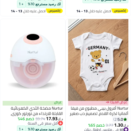
أقل سعر في 7 يوم
متعدد الاستخدامات آمن للزجاجات،
لك رصيد مسترجع 10%
+ 1
مضخات الثدي، الألعاب واحتياجات
احصل عليه خلال
13 - 14
احصل عليه خلال
13 - 14
التغذية
اغسطس
اغسطس
عرض الميجا 📣
عرض
Nurtur أفرول بيبي مطبوع من فيفا
Nurtur مضخة الثدي الكهربائية
ألمانيا لكرة القدم، تصميم دب صغير
القابلة للارتداء من نورتور كوزي،
17.93
بطل، بدلة قطنية ناعمة للأطفال -
33.74
خصم 46%
مضخة كهربائية أحادية بدون
5.0
2
د.ك‏
أقل سعر في السنة
أبيض
استخدام اليدين مع 3 أوضاع، 9
1.30
3.77
خصم 65%
د.ك‏
أقل سعر في السنة
مستويات، شاشة LCD، وظيفة
#8 في ملابس اطفال بنات
لك رصيد مسترجع 10%
+ 1