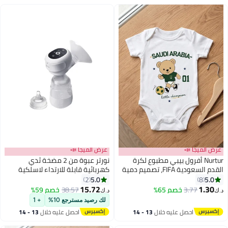
عرض الميجا 📣
عرض الميجا 📣
Nurtur أفرول بيبي مطبوع لكرة
نورتر عبوة من 2 مضخة ثدي
القدم السعودية FIFA، تصميم دمية
كهربائية قابلة للارتداء لاسلكية
بطل صغير، قطن ناعم - أبيض
بشاشة LCD 180 مل أبيض
5.0
5.0
2
8
15.72
1.30
3.77
خصم 65%
38.57
خصم 59%
د.ك‏
د.ك‏
لك رصيد مسترجع 10%
+ 1
احصل عليه خلال
13 - 14
احصل عليه خلال
13 - 14
اغسطس
اغسطس