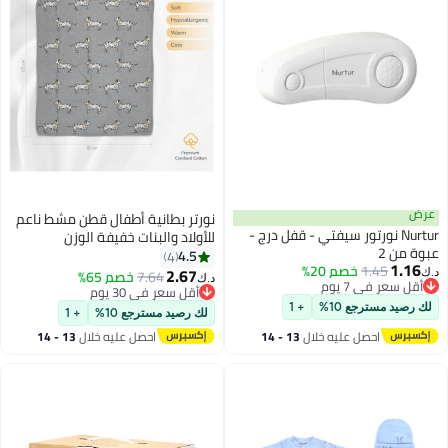
عرض
نورتر بطانية أطفال قطن مشط ناعم
Nurtur نورتور سيفتي - قفل درج -
للأولاد والبنات خفيفة الوزن
عبوة من 2
4.5
4
1.16
1.45
خصم 20%
2.67
7.64
خصم 65%
د.ك‏
د.ك‏
أقل سعر في 7 يوم
أقل سعر في 30 يوم
أقل سعر في 7 يوم
أقل سعر في 30 يوم
لك رصيد مسترجع 10%
+ 1
لك رصيد مسترجع 10%
+ 1
احصل عليه خلال
13 - 14
احصل عليه خلال
13 - 14
اغسطس
اغسطس