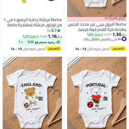
عرض الميجا 📣
Nurtur فرشاة زجاجة الرضيع 4 في 1
Nurtur أفرول بيبي غير محدد الجنس
من نورتور، فرشاة إسفنجية ماصة
بطباعة كرة القدم فيفا فرنسا،
للتنظيف الفعال مع فرشاة الحلمة
3.7
4
1.30
3.77
خصم 65%
رسمة دبدوب البطل الصغير، بدلة
وملاقط معقمة مرفقة
1.16
1.45
خصم 20%
د.ك‏
د.ك‏
#4 في ملابس اطفال بنات
قطنية ناعمة للأطفال - أبيض
#4 في ملابس اطفال بنات
لك رصيد مسترجع 10%
+ 1
احصل عليه خلال
13 - 14
احصل عليه خلال
13 - 14
اغسطس
اغسطس