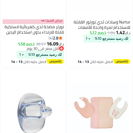
عرض الميجا 📣
Nurtur وسادات ثدي نورتور القابلة
نورتر مضخة ثدي كهربائية لاسلكية
للاستخدام لمرة واحدة للأمهات
1.42
قابلة للارتداء بدون استخدام اليدين
1.84
خصم 22%
المرضعات - عبوة من 10 تجارب -
د.ك‏
بشاشة LCD - أبيض 140 مل
2.8
رقيقة للغاية، مقاومة للتسرب،
4
لك رصيد مسترجع 10%
+ 1
16.09
مغلفة بشكل فردي، ناعمة وقابلة
38.57
خصم 58%
د.ك‏
للتنفس بتصميم خلية النحل
أقل سعر في 30 يوم
أقل سعر في 30 يوم
لامتصاص سريع
لك رصيد مسترجع 10%
+ 1
احصل عليه خلال
13 - 14
احصل عليه خلال
13 - 14
اغسطس
اغسطس