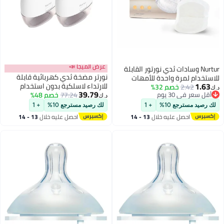
عرض الميجا 📣
Nurtur وسادات ثدي نورتور القابلة
نورتر مضخة ثدي كهربائية قابلة
للاستخدام لمرة واحدة للأمهات
1.63
للارتداء لاسلكية بدون استخدام
2.42
خصم 32%
المرضعات - عبوة من 24 - رقيقة
د.ك‏
39.79
أقل سعر في 30 يوم
77.24
خصم 48%
اليدين بشاشة LCD، صغيرة وخفيفة
للغاية، مقاومة للتسرب، مغلفة
د.ك‏
أقل سعر في 30 يوم
الوزن، أبيض، 140 مل، عبوة من 2
بشكل فردي، ناعمة وقابلة للتنفس
لك رصيد مسترجع 10%
+ 1
لك رصيد مسترجع 10%
+ 1
بتصميم خلية نحل لامتصاص سريع
احصل عليه خلال
13 - 14
احصل عليه خلال
13 - 14
اغسطس
اغسطس