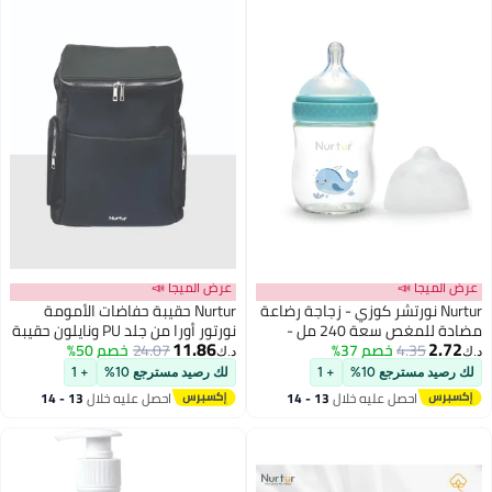
عرض الميجا 📣
عرض الميجا 📣
Nurtur نورتشر كوزي - زجاجة رضاعة
Nurtur حقيبة حفاضات الأمومة
مضادة للمغص سعة 240 مل -
نورتور أورا من جلد PU ونايلون حقيبة
11.86
2.72
زرقاء
4.35
خصم 37%
24.07
خصم 50%
ظهر عصرية متعددة الوظائف
د.ك‏
د.ك‏
حقيبة سفر مع جيب لتدفئة زجاجة
لك رصيد مسترجع 10%
+ 1
لك رصيد مسترجع 10%
+ 1
العزل وحصيرة تغيير - أسود
احصل عليه خلال
13 - 14
احصل عليه خلال
13 - 14
اغسطس
اغسطس