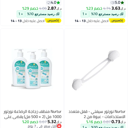
فعالة 100% آمنة ولطيفة على
عنق واسع - أزرق
4.0
5.0
2
3
الأطفال، معقمة، نظيفة، عضوية
2.87
3.63
4.74
خصم 23%
4.06
خصم 29%
د.ك‏
د.ك‏
حيوية
لك رصيد مسترجع 10%
+ 1
لك رصيد مسترجع 10%
+ 1
احصل عليه خلال
13 - 14
احصل عليه خلال
13 - 14
اغسطس
اغسطس
Nurtur نورتور سيفتي - قفل متعدد
Nurtur منظف زجاجة الرضاعة نورتور
الاستخدامات - عبوة من 2
1000 مل (2 × 500 مل) يقضي على
5.32
0.73
0.87
خصم 16%
6.67
خصم 20%
99% من البكتيريا، خالي من الكحول،
د.ك‏
د.ك‏
أقل سعر في 7 يوم
خالي من البارابين، منظف سائل
لك رصيد مسترجع 10%
+ 1