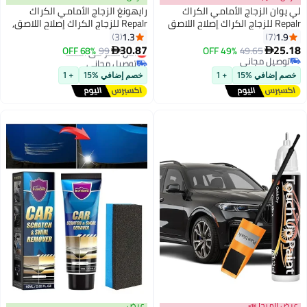
لي يوان الزجاج الأمامي الكراك
رايهونغ الزجاج الأمامي الكراك
Repalr للزجاج الكراك إصلاح اللاصق
Repalr للزجاج الكراك إصلاح اللاصق,
2025 ترقية مجموعة إصلاح الزجاج
1.3
1.9
3
7
الأمامي, الشقوق متعددة الوظائف
30.87
25.18
49.65
49% OFF
99
68% OFF
أقل سعر في السنة


ذهب سائل إصلاح الزجاج لتثبيت
توصيل مجاني
توصيل مجاني
توصيل مجاني
أقل سعر في السنة
رقائق, نافذة الكراك إصلاح مجموعة
خصم إضافي %15
+ 1
خصم إضافي %15
+ 1
عرض الميجا 📣
عرض