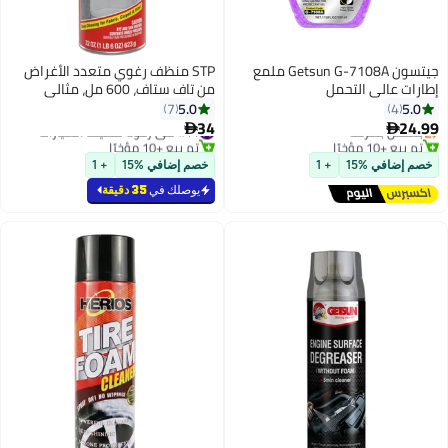
جيتسون Getsun G-7108A ملمع
STP منظف رغوي متعدد الأغراض
إطارات عالي التحمل
من تاف ستاف، 600 مل، مثالي
#2 في منظفات العجلات
للأقمشة والسجاد والفينيل، قطعة
5.0
5.0
7
4
توصيل مجاني
واحدة
34
24.99
بتخلّص بسرعة
#11 في رغوة تنظيف السيارات


تم بيع +10 مؤخرًا
تم بيع +10 مؤخرًا
#2 في منظفات العجلات
#11 في رغوة تنظيف السيارات
خصم إضافي %15
+ 1
خصم إضافي %15
+ 1
يوصلك في
35 دقيقة