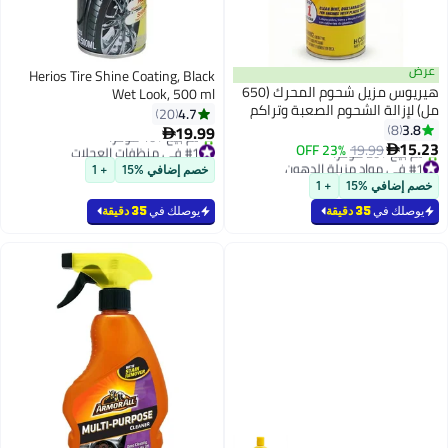
عرض
Herios Tire Shine Coating, Black
هيريوس مزيل شحوم المحرك (650
Wet Look, 500 ml
مل) لإزالة الشحوم الصعبة وتراكم
4.7
20
الزيت ، تركيبة شديدة التحمل ،
3.8
8
19.99

تلتصق بالأسطح ، سريعة المفعول
15.23
19.99
23% OFF
#1 في منظفات العجلات

#1 في مواد مزيلة الدهون
بتخلّص بسرعة
خصم إضافي %15
+ 1
أقل سعر في السنة
تم بيع +10 مؤخرًا
خصم إضافي %15
+ 1
تم بيع +20 مؤخرًا
#1 في منظفات العجلات
#1 في مواد مزيلة الدهون
يوصلك في
35 دقيقة
يوصلك في
35 دقيقة