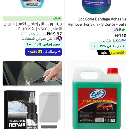
عرض
Goo Gone Bandage Adhesive
جيتسون سائل إضافي لغسيل الزجاج
Remover For Skin - 8 Ounce - Safe
الأمامي 500 مل G-1019A –
Method to Remove Sports Tape, KT
3.8
6
19.97
26.35
24% OFF
محلول تنظيف زجاج السيارة الأمامي

Tape, Temporary Tattoos, Ink,
110

#2 في سوائل الغسالات
لرؤية قيادة واضحة
Medical Bandages and More
توصيل مجاني
#2 في سوائل الغسالات
توصيل مجاني
خصم إضافي %15
+ 1
خصم إضافي %15
+ 1
يوصلك في
35 دقيقة