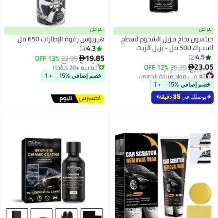
عرض
عرض
جيتسون بخاخ مزيل الشحوم لسطح
هيريوس رغوة الإطارات 650 مل
#8 في رغوة تنظيف السيارات
المحرك 500 مل - يزيل الزيت
4.3
9
أقل سعر في 30 يوم
والشحوم والأوساخ من محرك
19.85
4.5
2
توصيل مجاني
22.99
13% OFF

السيارة - GETSUN G-2099
23.05
تم بيع +20 مؤخرًا
12% OFF
26.35

#8 في رغوة تنظيف السيارات
#2 في مواد مزيلة الدهون
خصم إضافي %15
+ 1
بتخلّص بسرعة
خصم إضافي %15
+ 1
تم بيع +30 مؤخرًا
#2 في مواد مزيلة الدهون
يوصلك في
35 دقيقة