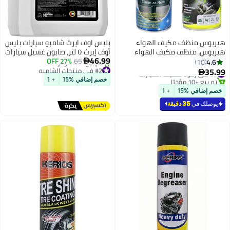
هيريوس منظف ​​مكيف الهواء
بليس اوف ايرث شامبو سيارات بليس
هيريوس، منظف مكيف الهواء
أوف إيرث ٥ لتر، صابون غسيل سيارات
46.99
الرغوي ومزيل الروائح للسيارة مع
65
27% OFF
عالي الرغوة، مزيل قوي للأوساخ
4.6

10
#2 في منتجات الشامبو
منعش للسيارة
والطين وبقايا الطريق، يحافظ على
35.99
#7 في رغوة تنظيف السيارات

توصيل مجاني
لمعان السيارة، آمن لجميع أنواع
تم بيع +10 مؤخرًا
خصم إضافي %15
+ 1
تم بيع +20 مؤخرًا
#7 في رغوة تنظيف السيارات
السيارات وسيارات الدفع الرباعي،
خصم إضافي %15
+ 1
#2 في منتجات الشامبو
تركيبة تنظيف سيارات احترافية
يوصلك في
35 دقيقة