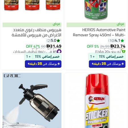
عرض
عرض
HERIOS Automotive Paint
هيريوس منظف رغوي متعدد
Remover Spray 450ml – Multi-
الأغراض من هيريوس للأقمشة
Surface Paint & Varnish Stripper
والسجاد والفينيل، تنظيف عميق،
5.0
4.1
2
10
for Car Body, Metal, Plastic & Alloy
650 مل، عبوة من 3 قطع
31.49
23.74
24.99
بتخلّص بسرعة
5% OFF
60
47% OFF


Parts
تم بيع +20 مؤخرًا
#5 في رغوة تنظيف السيارات
بتخلّص بسرعة
بتخلّص بسرعة
خصم إضافي %15
+ 1
خصم إضافي %15
+ 1
تم بيع +20 مؤخرًا
#5 في رغوة تنظيف السيارات
يوصلك في
35 دقيقة
يوصلك في
35 دقيقة