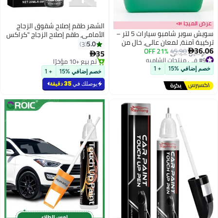
عرض الميجا 📣
الشهر طقم إصلاح شقوق الزجاج
سويش سوبر شامبو سيارات 5 لتر –
الأمامي، طقم إصلاح الزجاج "كراكس
تركيبة آمنة، لمعان عالي، خالٍ من
غونا"، أدوات إصلاح الزجاج الأمامي
5.0
3
36.06
45.90
21% OFF
البقع، سائل غسيل السيارات

والزجاج "كويك فيكس"
35

#9 في منتجات الشامبو
تم بيع +10 مؤخرًا
أقل سعر في 30 يوم
تم بيع +10 مؤخرًا
خصم إضافي %15
+ 1
توصيل مجاني
خصم إضافي %15
+ 1
#9 في منتجات الشامبو
يوصلك في
35 دقيقة