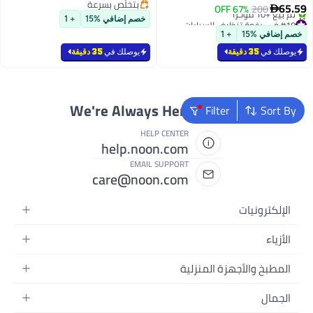
بتخلّص بسرعة
بخاخ ضغط للمنزل والحديقة
الدوامة نقل الطلاء للسيارات بما في
65.59
67% OFF
200

بتخلّص بسرعة
والسيارة
ذلك السيارات الشاحنات الدراجات
#10 في رغوة تنظيف السيارات
خصم إضافي %15
+ 1
بتخلّص بسرعة
النارية 120g
خصم إضافي %15
+ 1
تم بيع +10 مؤخرًا
#10 في رغوة تنظيف السيارات
يوصلك في
35 دقيقة
يوصلك في
35 دقيقة
We're Always Here To Help
Filter
Sort By
HELP CENTER
help.noon.com
EMAIL SUPPORT
care@noon.com
الإلكترونيات
الهواتف المتحركة
الأزياء
أجهزة التابلت
أزياء نسائية
المطبخ والأجهزة المنزلية
أجهزة الكمبيوتر المحمولة
أزياء رجالية
الأجهزة الكبيرة
أجهزة الكمبيوتر المكتبية
الجمال
أزياء الأطفال