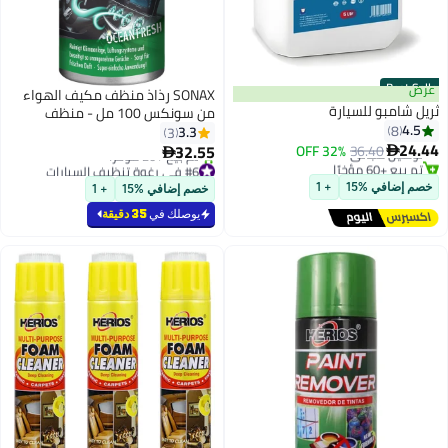
Best Seller
عرض
SONAX رذاذ منظف مكيف الهواء
ثريل شامبو للسيارة
من سونكس 100 مل - منظف
#1 في منتجات الشامبو
4.5
8
ومعقم لمكيف الهواء، معطرات
3.3
3
أقل سعر في 7 يوم
24.44
سيارات لإزالة الروائح برائحة المحيط
32.55
توصيل مجاني
36.40
32% OFF


تم بيع +60 مؤخرًا
المنعشة
#6 في رغوة تنظيف السيارات
#1 في منتجات الشامبو
بتخلّص بسرعة
خصم إضافي %15
+ 1
خصم إضافي %15
+ 1
تم بيع +20 مؤخرًا
#6 في رغوة تنظيف السيارات
يوصلك في
35 دقيقة