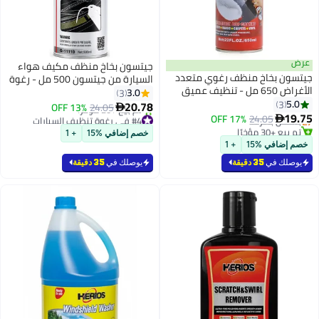
عرض
جيتسون بخاخ منظف مكيف هواء
جيتسون بخاخ منظف رغوي متعدد
السيارة من جيتسون 500 مل - رغوة
الأغراض 650 مل - تنظيف عميق
تنظيف وتعقيم مكيف الهواء برائحة
3.0
3
#3 في رغوة تنظيف السيارات
للأسطح الداخلية والخارجية للسيارة
5.0
3
الشاي الأخضر
20.78
أقل سعر في 30 يوم
24.05
13% OFF

والمنزل
19.75
24.05
بتخلّص بسرعة
17% OFF
#4 في رغوة تنظيف السيارات

تم بيع +30 مؤخرًا
بتخلّص بسرعة
خصم إضافي %15
+ 1
#3 في رغوة تنظيف السيارات
تم بيع +20 مؤخرًا
خصم إضافي %15
+ 1
#4 في رغوة تنظيف السيارات
يوصلك في
35 دقيقة
يوصلك في
35 دقيقة