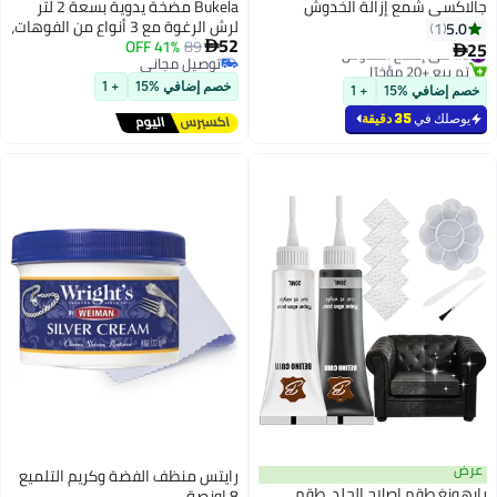
جالاكسي شمع إزالة الخدوش
Bukela مضخة يدوية بسعة 2 لتر
لرش الرغوة مع 3 أنواع من الفوهات،
5.0
1
52
89
41% OFF
مسدسات رغوة هوائية لغسيل
25

#6 في إصلاح الخدوش

توصيل مجاني
السيارات برغوة الثلج
تم بيع +20 مؤخرًا
توصيل مجاني
#6 في إصلاح الخدوش
خصم إضافي %15
+ 1
خصم إضافي %15
+ 1
يوصلك في
35 دقيقة
عرض
رايتس منظف ​​الفضة وكريم التلميع
رايهونغ طقم إصلاح الجلد، طقم
8 اونصة