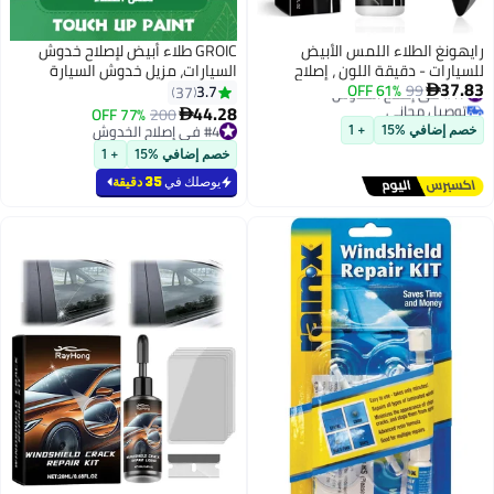
رايهونغ الطلاء اللمس الأبيض
GROIC طلاء أبيض لإصلاح خدوش
للسيارات - دقيقة اللون ، إصلاح
السيارات، مزيل خدوش السيارة
37.83
#17 في إصلاح الخدوش
99
61% OFF
الخدش المهني للسيارات ، إزالة
العميق بسرعة وسهولة، إصلاح
3.7
37

توصيل مجاني
الخدش التلقائي الدائمة ، التجفيف
خدوش طلاء السيارات 2 في 1، طلاء
44.28
77% OFF
200

#17 في إصلاح الخدوش
السريع ، سهلة الاستخدام ، آمنة
إصلاح السيارات لإزالة خدوش السيارة
#4 في إصلاح الخدوش
خصم إضافي %15
+ 1
وغير سامة (أبيض)
#4 في إصلاح الخدوش
خصم إضافي %15
+ 1
يوصلك في
35 دقيقة