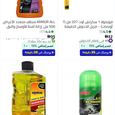
فورمولا 1 سكرتش آوت 207 مل (7
ARMOR ALL منظف متعدد الأغراض
أونصات) – مزيل الخدوش الدقيقة
500 مل، إزالة آمنة للأوساخ والبق
والدوامات – يعيد اللون واللمعان –
والبقع والشحوم، قطعة واحدة
4.4
4.5
11
5
آمن على طبقة الطلاء الشفافة
35
32
#2 في مزيلات الحشرات والصمغ والقطران


#9 في إصلاح الخدوش
تم بيع +10 مؤخرًا
#9 في إصلاح الخدوش
#2 في مزيلات الحشرات والصمغ والقطران
خصم إضافي %15
+ 1
خصم إضافي %15
+ 1
يوصلك في
35 دقيقة
يوصلك في
35 دقيقة