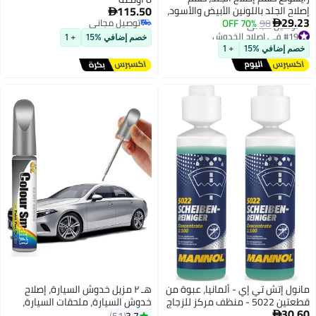
115.50
إصلاح الجلد باللونين الأبيض والأسود،

29.23
98
70% OFF
للأثاث، طقم إصلاح الأريكة الجلدية
توصيل مجاني

#19 في إصلاح الخدوش
توصيل مجاني
المقاومة للماء، مزيل البقع ومزيل
خصم إضافي %15
+ 1
أقل سعر في السنة
البقع للخدوش على الكرسي، جل
خصم إضافي %15
+ 1
توصيل مجاني
إصلاح الجلد متعدد الأغراض
#19 في إصلاح الخدوش
مانول إتش تي إي - ألمانيا، عبوة من
هـ ٢ مزيل خدوش السيارة، إصلاح
قطعتين 5022 - منظف مركز للزجاج
خدوش السيارة، ملحقات السيارة،
30.60
الأمامي - 250 مل
مزيل الخدوش العميقة للسيارة،
3.7
