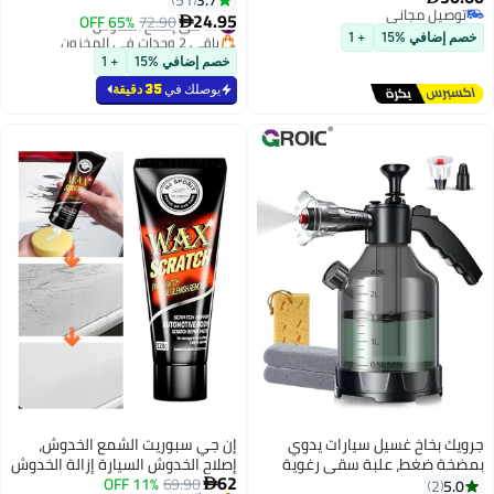
51
توصيل مجاني
مزيل الخدوش للمركبات، طلاء تلميع
24.95
#7 في إصلاح الخدوش
72.90
65% OFF

توصيل مجاني
عالمي للسيارات للخدوش العميقة
باقي 2 وحدات في المخزون
خصم إضافي %15
+ 1
#7 في إصلاح الخدوش
(فضي)
خصم إضافي %15
+ 1
يوصلك في
35 دقيقة
جرويك بخاخ غسيل سيارات يدوي
إن جي سبوريت الشمع الخدوش،
بمضخة ضغط، علبة سقي رغوية
إصلاح الخدوش السيارة إزالة الخدوش
62
سعة 2 لتر، لوازم تنظيف السيارات،
69.90
11% OFF
الشمع تجديد يزيل الخدوش السطحية
5.0

2