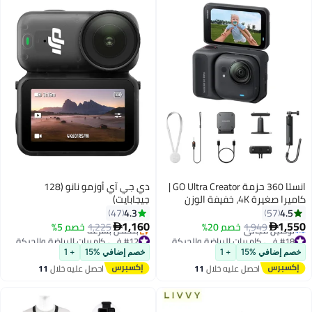
انستا 360 حزمة GO Ultra Creator |
دي جي آي أوزمو نانو (128
كاميرا صغيرة 4K، خفيفة الوزن
جيجابايت)
وقابلة للحمل، أداء ممتاز في
4.3
4.5
47
57
الإضاءة المنخفضة، يمكن تركيبها
1,160
1,550
1,949
خصم 20%
1,225
خصم 5%


في أي مكان، تثبيت FlowState، عمر
#18 في كاميرات الرياضة والحركة
#12 في كاميرات الرياضة والحركة
أقل سعر في 7 يوم
بطارية 200 دقيقة - أسود منتصف
توصيل مجاني
خصم إضافي %15
+ 1
خصم إضافي %15
+ 1
توصيل مجاني
بتخلّص بسرعة
الليل
احصل عليه خلال
11
احصل عليه خلال
11
#18 في كاميرات الرياضة والحركة
#12 في كاميرات الرياضة والحركة
اغسطس
اغسطس