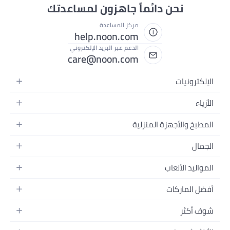
نحن دائماً جاهزون لمساعدتك
مركز المساعدة
help.noon.com
الدعم عبر البريد الإلكتروني
care@noon.com
الإلكترونيات
الهواتف المتحركة
الأزياء
أجهزة التابلت
أزياء نسائية
المطبخ والأجهزة المنزلية
أجهزة الكمبيوتر المحمولة
أزياء رجالية
الأجهزة الكبيرة
أجهزة الكمبيوتر المكتبية
الجمال
أزياء الأطفال
الأجهزة الصغيرة
الأجهزة القابلة للارتداء
العطور
العطور
المواليد الألعاب
أثاث غرفة النوم
سماعات الرأس
العناية بالبشرة
الساعات
الرضاعة والتغذية
التخزين
أفضل الماركات
الكاميرات والصور وتسجيل الفيديو
العناية بالشعر
المجوهرات
الحفاضات
أدوات الطبخ
التلفزيونات
أبل
العناية الشخصية
النظارات
شوف أكثر
تنقل الأطفال
الأثاث
سامسونج
المكياج
الأحذية
المدونات