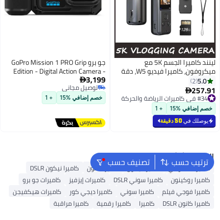
لينند كاميرا الجسم 5K مع
جو برو GoPro Mission 1 PRO Grip
ميكروفون، كاميرا فيديو W5، دقة
Edition - Digital Action Camera -
3,199
5K/15 إطار في الثانية و4K/60 إطار
2150mAh Enduro 2 battery 50MP,
5.0

2
توصيل مجاني
في الثانية مع عدسة قابلة للدوران
1-inch Type image sensor 8K Open
257.91

توصيل مجاني
270 درجة، دعم ميكروفون خارجي،
Gate, Frame Grabs 44MP 4:3 8K
#34 في كاميرات الرياضة والحركة
خصم إضافي %15
+ 1
#34 في كاميرات الرياضة والحركة
خيارات شريط/خيط، استقرار EIS
videos using the GoPro Quik app,
خصم إضافي %15
+ 1
للاجتماعات والاستخدام اليومي (128
Bluetooth® audio
يوصلك في
50 دقيقة
جيجابايت)
البحث الشائع
ترتيب حسب
تصنيف حسب
كاميرات شاومي
كاميرا نيكون
كاميرا كانون
كاميرا نيكون DSLR
كاميرا روكينون
كاميرا سوني DSLR
كاميرات إيزفيز
كاميرات جو برو
كاميرا فوجي فيلم
كاميرا سوني
كاميرا ديجي كور
كاميرات هيكفيجن
كاميرا كانون DSLR
كاميرا
كاميرا رقمية
كاميرا مراقبة