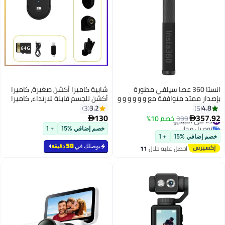
انستا 360 عصا سيلفي مطورة
شابية كاميرا أكشن صغيرة، كاميرا
بإصدار ممتد متوافقة مع و و و و و و
أكشن للجسم قابلة للارتداء، كاميرا
أسود
فيديو أكشن محمولة ممتازة، كاميرا
3.2
4.8
3
5
تسجيل بدون استخدام اليدين بحجم
130
357.92
#5 في الفيديو
399
خصم 10%


الإبهام، للسفر والحيوانات الأليفة
توصيل مجاني
خصم إضافي %15
+ 1
#5 في الفيديو
والتصوير تحت الماء (تحتوي على
خصم إضافي %15
+ 1
بطاقة ذاكرة 64 جيجابايت، كابل
يوصلك في
50 دقيقة
احصل عليه خلال
11
بيانات، محول، غطاء سيليكون،
اغسطس
قاعدة، مشبك خلفي، أسود)