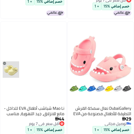
قل سعر في 7 يوم
للتنفس
خصم إضافي %15
+ 1
قل سعر في 7 يوم
م إضافي %15
+ 1
DubaiGallery نعال سمكة القرش
Mao Li شباشب أطفال EVA للداخل -
اللطيفة للأطفال مصنوعة من EVA
مانع للانزلاق، جيد التهوية، مناسب
44
مة ومريحة مضادة للانزلاق
لجميع الفصول


وصيل مجاني
أقل سعر في 7 يوم
فة الوزن للأجواء الصيفية
وصيل مجاني
أقل سعر في 7 يوم
اخلية والخارجية، أحذية شاطئية
م إضافي %15
+ 1
خصم إضافي %15
+ 1