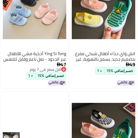
 واي حذاء أطفال شبكي مفرغ
Ying Si Tong أحذية مشي للأطفال
ميم جديد، يسمح بالتهوية، غير
عبر الحدود - نعل ناعم وقابل للتنفس
47
 للانزلاق، بنعل ناعم - حذاء
ومضاد للانزلاق للاستخدام داخل


أقل سعر في 7 يوم
ل سهل الارتداء
المنزل وخارجه
م إضافي %15
+ 1
أقل سعر في 7 يوم
خصم إضافي %15
+ 1