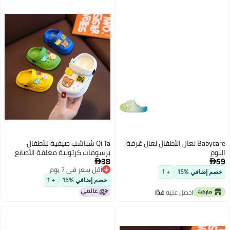
Babycare نعال الأطفال نعال غرفة
Qi Ta شباشب صيفية للأطفال
وم
برسومات كرتونية مغلقة الأصابع
38
ومضادة للانزلاق للفتيان والفتيات


أقل سعر في 7 يوم
م إضافي %15
+ 1
أقل سعر في 7 يوم
خصم إضافي %15
+ 1
احصل عليه
غدًا