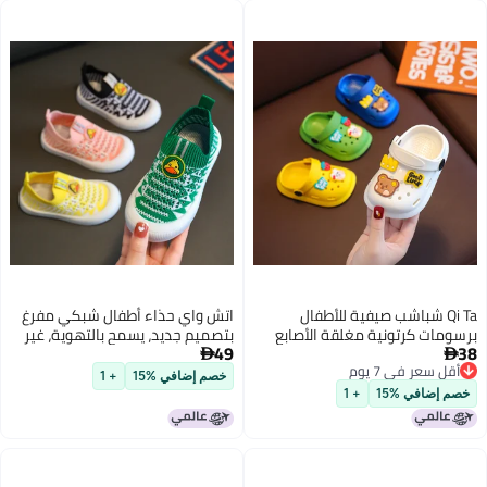
Qi Ta شباشب صيفية للأطفال
اتش واي حذاء أطفال شبكي مفرغ
ومات كرتونية مغلقة الأصابع
بتصميم جديد، يسمح بالتهوية، غير
49
دة للانزلاق للفتيان والفتيات
قابل للانزلاق، بنعل ناعم - حذاء


قل سعر في 7 يوم
كاجوال سهل الارتداء
خصم إضافي %15
+ 1
قل سعر في 7 يوم
م إضافي %15
+ 1