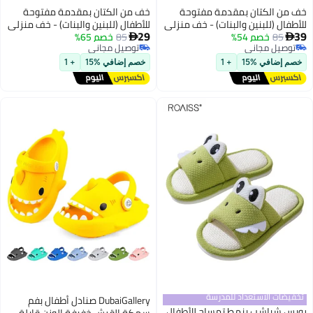
من الكتان بمقدمة مفتوحة
خف من الكتان بمقدمة مفتوحة
طفال (للبنين والبنات) - خف منزلي
للأطفال (للبنين والبنات) - خف منزلي
29
طفال
85
خصم 54%
للأطفال
85
خصم 65%


وصيل مجاني
توصيل مجاني
وصيل مجاني
توصيل مجاني
م إضافي %15
+ 1
خصم إضافي %15
+ 1
يضات الاستعداد للمدرسة
DubaiGallery صنادل أطفال بفم
س شباشب بنمط تمساح للأطفال
سمكة القرش خفيفة الوزن قابلة