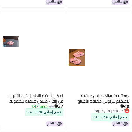
Miao You Tong صنادل صيفية
ام كي أحذية الأطفال ذات الثقوب
ميم كرتوني مغلقة الأصابع
من إيفا - صنادل صيفية للطفولة،
37
طفال، مقاومة للانزلاق من مادة
59
خصم 37%
مقاومة للانزلاق، مانعة للماء وقابلة


قل سعر في 7 يوم
د والبنات
للتنفس
خصم إضافي %15
+ 1
قل سعر في 7 يوم
م إضافي %15
+ 1