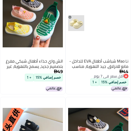
Mao Li شباشب أطفال EVA للداخل -
اتش واي حذاء أطفال شبكي مفرغ
ع للانزلاق، جيد التهوية، مناسب
بتصميم جديد، يسمح بالتهوية، غير
49
يع الفصول
قابل للانزلاق، بنعل ناعم - حذاء


قل سعر في 7 يوم
كاجوال سهل الارتداء
خصم إضافي %15
+ 1
قل سعر في 7 يوم
م إضافي %15
+ 1