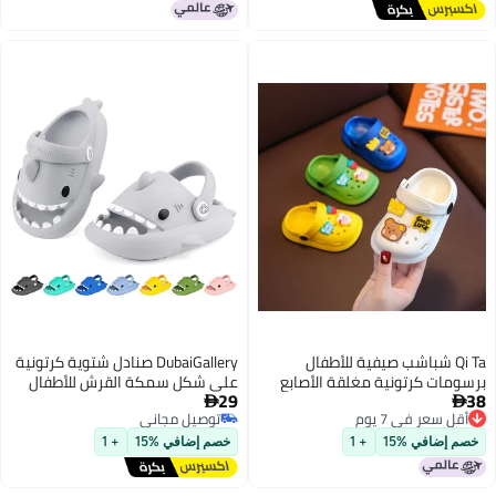
ية
Qi Ta شباشب صيفية للأطفال
DubaiGallery صنادل شتوية كرتونية
ومات كرتونية مغلقة الأصابع
على شكل سمكة القرش للأطفال
29
دة للانزلاق للفتيان والفتيات
من الأولاد والبنات، مصنوعة من EVA


قل سعر في 7 يوم
توصيل مجاني
الناعمة والمقاومة للماء، خفيفة
قل سعر في 7 يوم
توصيل مجاني
الوزن ومريحة ومقاومة للانزلاق،
م إضافي %15
+ 1
خصم إضافي %15
+ 1
للأزياء الصيفية العادية للأطفال