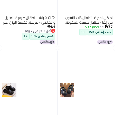
كي أحذية الأطفال ذات الثقوب
Qi Ta شباشب أطفال صيفية للمنزل
إيفا - صنادل صيفية للطفولة،
والشاطئ - مريحة، خفيفة الوزن، غير
41
59
خصم 37%
ومة للانزلاق، مانعة للماء وقابلة
قابلة للانزلاق، هادئة ومتينة


أقل سعر في 7 يوم
نفس
م إضافي %15
+ 1
أقل سعر في 7 يوم
خصم إضافي %15
+ 1