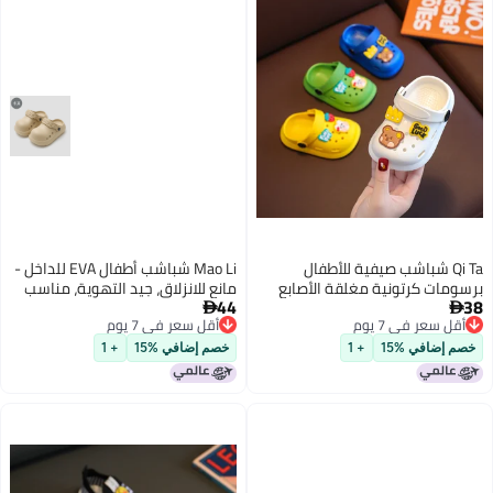
Qi Ta شباشب صيفية للأطفال
Mao Li شباشب أطفال EVA للداخل -
ومات كرتونية مغلقة الأصابع
مانع للانزلاق، جيد التهوية، مناسب
44
دة للانزلاق للفتيان والفتيات
لجميع الفصول


قل سعر في 7 يوم
أقل سعر في 7 يوم
قل سعر في 7 يوم
أقل سعر في 7 يوم
م إضافي %15
+ 1
خصم إضافي %15
+ 1