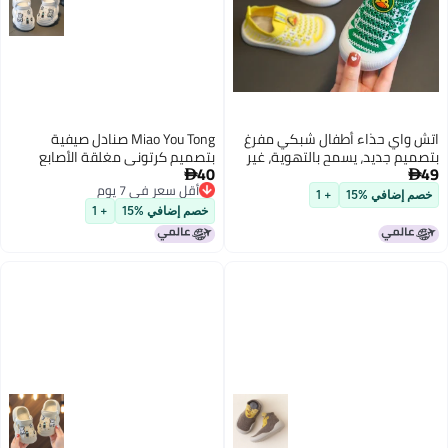
 واي حذاء أطفال شبكي مفرغ
Miao You Tong صنادل صيفية
ميم جديد، يسمح بالتهوية، غير
بتصميم كرتوني مغلقة الأصابع
40
 للانزلاق، بنعل ناعم - حذاء
للأطفال، مقاومة للانزلاق من مادة


أقل سعر في 7 يوم
ل سهل الارتداء
EVA، تصميم لطيف للأولاد والبنات
م إضافي %15
+ 1
أقل سعر في 7 يوم
خصم إضافي %15
+ 1