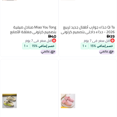
Qi Ta حذاء جوارب أطفال جديد لربيع
Miao You Tong صنادل صيفية
2026 - حذاء داخلي بتصميم كرتوني
بتصميم كرتوني مغلقة الأصابع
40
 ناعم للأولاد والبنات
للأطفال، مقاومة للانزلاق من مادة


قل سعر في 7 يوم
أقل سعر في 7 يوم
EVA، تصميم لطيف للأولاد والبنات
قل سعر في 7 يوم
أقل سعر في 7 يوم
م إضافي %15
+ 1
خصم إضافي %15
+ 1