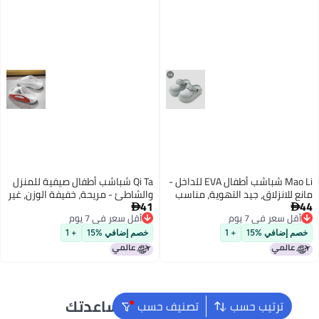
Mao Li شباشب أطفال EVA للداخل -
Qi Ta شباشب أطفال صيفية للمنزل
ع للانزلاق، جيد التهوية، مناسب
والشاطئ - مريحة، خفيفة الوزن، غير
41
يع الفصول
قابلة للانزلاق، هادئة ومتينة


قل سعر في 7 يوم
أقل سعر في 7 يوم
قل سعر في 7 يوم
أقل سعر في 7 يوم
م إضافي %15
+ 1
خصم إضافي %15
+ 1
نحن دائماً جاهزون لمساعدتك
ترتيب حسب
تصنيف حسب