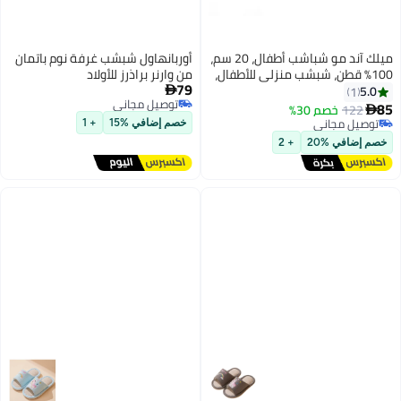
ميلك آند مو شباشب أطفال، 20 سم،
أوربانهاول شبشب غرفة نوم باتمان
100% قطن، شبشب منزلي للأطفال،
من وارنر براذرز للأولاد
79
 ناعم مانع للانزلاق، سهل
5.0

1
توصيل مجاني
رتداء، خفيف الوزن، قابل للتنفس،
122
خصم 30%

توصيل مجاني
لي للمنزل والحمام والاستخدام
وصيل مجاني
خصم إضافي %15
+ 1
وصيل مجاني
الداخلي، تصميم Flying Toucan،
م إضافي %20
+ 2
مناسب للأولاد والبنات من عمر 5 إلى