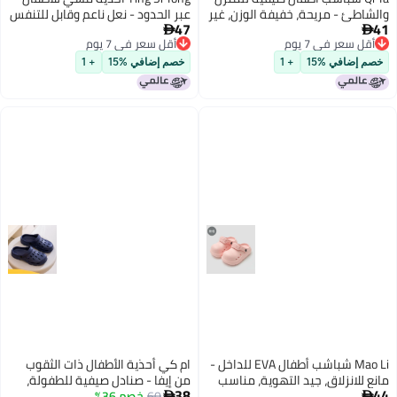
شاطئ - مريحة، خفيفة الوزن، غير
عبر الحدود - نعل ناعم وقابل للتنفس
47
لة للانزلاق، هادئة ومتينة
ومضاد للانزلاق للاستخدام داخل


قل سعر في 7 يوم
أقل سعر في 7 يوم
المنزل وخارجه
قل سعر في 7 يوم
أقل سعر في 7 يوم
م إضافي %15
+ 1
خصم إضافي %15
+ 1
Mao Li شباشب أطفال EVA للداخل -
ام كي أحذية الأطفال ذات الثقوب
ع للانزلاق، جيد التهوية، مناسب
من إيفا - صنادل صيفية للطفولة،
38
يع الفصول
60
خصم 36%
مقاومة للانزلاق، مانعة للماء وقابلة

