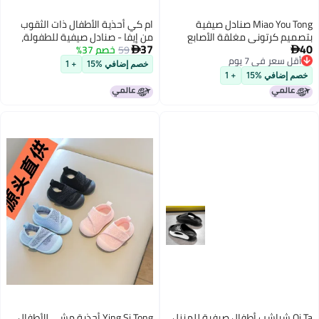
Miao You Tong صنادل صيفية
ام كي أحذية الأطفال ذات الثقوب
ميم كرتوني مغلقة الأصابع
من إيفا - صنادل صيفية للطفولة،
37
طفال، مقاومة للانزلاق من مادة
59
خصم 37%
مقاومة للانزلاق، مانعة للماء وقابلة


قل سعر في 7 يوم
د والبنات
للتنفس
خصم إضافي %15
+ 1
قل سعر في 7 يوم
م إضافي %15
+ 1
Qi Ta شباشب أطفال صيفية للمنزل
Ying Si Tong أحذية مشي للأطفال