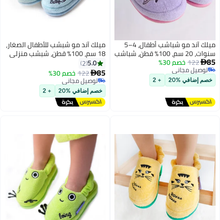
ميلك آند مو شباشب أطفال، 4–5
ميلك آند مو شبشب للأطفال الصغار،
سنوات، 20 سم، 100% قطن، شباشب
18 سم، 100% قطن، شبشب منزلي
122
خصم 30%
لية للأطفال، نعل ناعم مانع
للأطفال، نعل ناعم مانع للانزلاق،
5.0
2

وصيل مجاني
نزلاق، سهلة الارتداء، خفيفة الوزن
سهل الارتداء، خفيف الوزن، قابل
85
122
خصم 30%

وصيل مجاني
بلة للتهوية، مثالية للمنزل وبعد
للتنفس، مثالي للمنزل والحمام
توصيل مجاني
م إضافي %20
+ 2
ستحمام والاستخدام الداخلي،
توصيل مجاني
والاستخدام الداخلي، تصميم
خصم إضافي %20
+ 2
م حورية البحر، للأولاد والبنات.
Sangaloz، مناسب للأولاد والبنات من
عمر 2 إلى 4 سنوات.